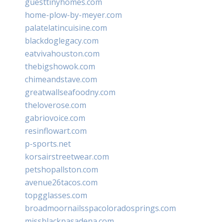
guesttinyhomes.com
home-plow-by-meyer.com
palatelatincuisine.com
blackdoglegacy.com
eatvivahouston.com
thebigshowok.com
chimeandstave.com
greatwallseafoodny.com
theloverose.com
gabriovoice.com
resinflowart.com
p-sports.net
korsairstreetwear.com
petshopallston.com
avenue26tacos.com
topgglasses.com
broadmoornailsspacoloradosprings.com
missblackpasadena.com