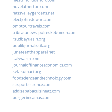
novelatherton.com
nassvalleygardens.net
electjohnstewart.com
omptourtravels.com
tribratanews-polreskebumen.com
rsudbayuasih.org
publikjurnalistik.org
juneteenthapparel.net
italywarm.com
journaloffinanceeconomics.com
kvk-kumari.org
foodscienceandtechnology.com
scisportsscience.com
addisababacuisineaz.com
burgerimcamas.com