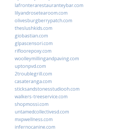
lafronterarestauranteybar.com
lilyandrosetearoom.com
olivesburgberrypatch.com
theslushkids.com
giobastian.com
glpascensori.com
rifloorepoxy.com
woolleymillingandpaving.com
uptonpvd.com
2troublegrill.com
casateranga.com
sticksandstonesstudiooh.com
walkers-treeservice.com
shopmossi.com
untamedcollectivesd.com
mxpwellness.com
infernocanine.com