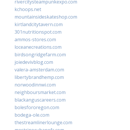
rivercitysteampunkexpo.com
kchoops.net
mountainsideskateshop.com
kirtlandcitytavern.com
301nutritionspot.com
ammos-stores.com
loceanecreations.com
birdsongridgefarm.com
joiedevivblog.com
valera-amsterdam.com
libertybrandhemp.com
norwoodinnwi.com
neighboursmarket.com
blackanguscareers.com
bolesfororegon.com
bodega-ole.com
thestreamlinerlounge.com
mestrinorubanofc.com