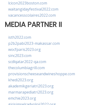
lcicon2023boston.com
waitangidayfestival2022.com
vacancesscolaires2022.com
MEDIA PARTNER II
isth2022.com
p2b2pabi2023-makassar.com
wocfparis2023.org
sinc2023.com
scdlqatar2022-qa.com
thecolumbiagrill.com
provisionscheeseandwineshoppe.com
khedi2023.org
akademikgeriatri2023.org
marmarapediatri2023.org
emchie2023.org
girisimselradyoloji2022.org