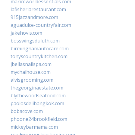
mariceworldessentials.com
lafisheriarestaurant.com
915jazzandmore.com
aguadulce-countryfair.com
jakehovis.com
bosswingsduluth.com
birminghamautocare.com
tonyscountrykitchen.com
jbellasnailspa.com
mychaihouse.com
alvisgrooming.com
thegeorginaestate.com
blythewoodseafood.com
paolosdelibangkok.com
bobacove.com
phoone24brookfield.com
mickeybarmama.com
roadwayconstructioninc.com