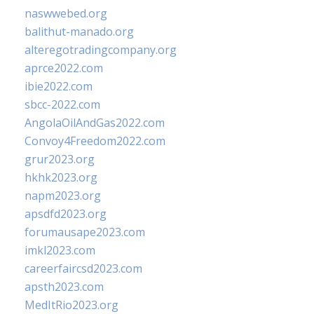
naswwebed.org
balithut-manado.org
alteregotradingcompany.org
aprce2022.com
ibie2022.com
sbcc-2022.com
AngolaOilAndGas2022.com
Convoy4Freedom2022.com
grur2023.org
hkhk2023.org
napm2023.org
apsdfd2023.org
forumausape2023.com
imkl2023.com
careerfaircsd2023.com
apsth2023.com
MedItRio2023.org