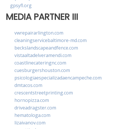
gpsyfl.org
MEDIA PARTNER III
vwrepairarlington.com
cleaningservicebaltimore-md.com
beckslandscapeandfence.com
vistaaltadelveramendi.com
coastlinecateringnc.com
cuesburgershouston.com
psicologiaespecializadaencampeche.com
dmtacos.com
crescentstreetprinting.com
hornopizza.com
driveadragster.com
hematologa.com
lizaivanov.com