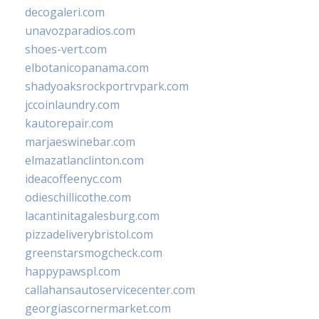
decogaleri.com
unavozparadios.com
shoes-vert.com
elbotanicopanama.com
shadyoaksrockportrvpark.com
jccoinlaundry.com
kautorepair.com
marjaeswinebar.com
elmazatlanclinton.com
ideacoffeenyc.com
odieschillicothe.com
lacantinitagalesburg.com
pizzadeliverybristol.com
greenstarsmogcheck.com
happypawspl.com
callahansautoservicecenter.com
georgiascornermarket.com