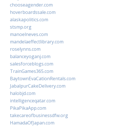
chooseagender.com
hoverboardssale.com
alaskapolitics.com
stsmp.org
manoelneves.com
mandelaeffectlibrary.com
roselynns.com
balanceyoganj.com
salesforceblogs.com
TrainGames365.com
BaytownEvaCationRentals.com
JabalpurCakeDelivery.com
halobjd.com
intelligenceqatar.com
PikaPikaApp.com
takecareofbusinessdfw.org
HamadaOfJapan.com