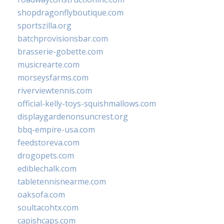
shopdragonflyboutique.com
sportszilla.org
batchprovisionsbar.com
brasserie-gobette.com
musicrearte.com
morseysfarms.com
riverviewtennis.com
official-kelly-toys-squishmallows.com
displaygardenonsuncrest.org
bbq-empire-usa.com
feedstoreva.com
drogopets.com
ediblechalk.com
tabletennisnearme.com
oaksofa.com
soultacohtx.com
capishcaps.com