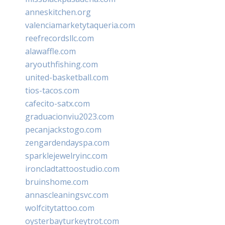
anneskitchen.org
valenciamarketytaqueria.com
reefrecordsllc.com
alawaffle.com
aryouthfishing.com
united-basketball.com
tios-tacos.com
cafecito-satx.com
graduacionviu2023.com
pecanjackstogo.com
zengardendayspa.com
sparklejewelryinc.com
ironcladtattoostudio.com
bruinshome.com
annascleaningsvc.com
wolfcitytattoo.com
oysterbayturkeytrot.com