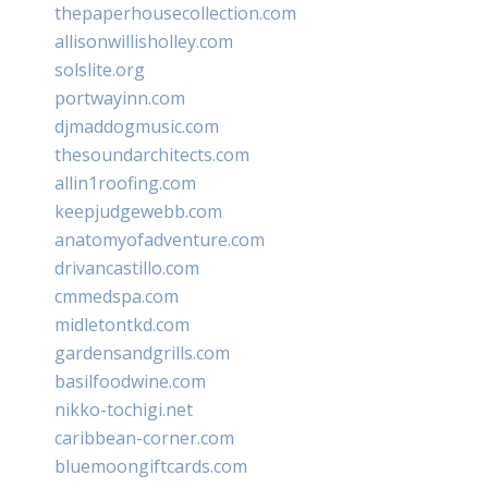
thepaperhousecollection.com
allisonwillisholley.com
solslite.org
portwayinn.com
djmaddogmusic.com
thesoundarchitects.com
allin1roofing.com
keepjudgewebb.com
anatomyofadventure.com
drivancastillo.com
cmmedspa.com
midletontkd.com
gardensandgrills.com
basilfoodwine.com
nikko-tochigi.net
caribbean-corner.com
bluemoongiftcards.com