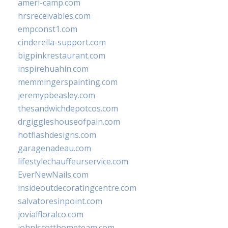
ameri-camp.com
hrsreceivables.com
empconst1.com
cinderella-support.com
bigpinkrestaurant.com
inspirehuahin.com
memmingerspainting.com
jeremypbeasley.com
thesandwichdepotcos.com
drgiggleshouseofpain.com
hotflashdesigns.com
garagenadeau.com
lifestylechauffeurservice.com
EverNewNails.com
insideoutdecoratingcentre.com
salvatoresinpoint.com
jovialfloralco.com
johnlscotthometeam.com