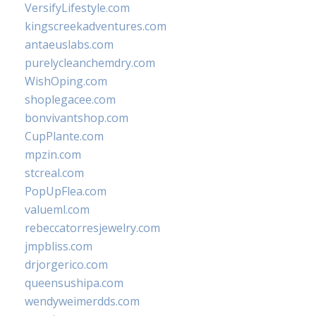
VersifyLifestyle.com
kingscreekadventures.com
antaeuslabs.com
purelycleanchemdry.com
WishOping.com
shoplegacee.com
bonvivantshop.com
CupPlante.com
mpzin.com
stcreal.com
PopUpFlea.com
valueml.com
rebeccatorresjewelry.com
jmpbliss.com
drjorgerico.com
queensushipa.com
wendyweimerdds.com