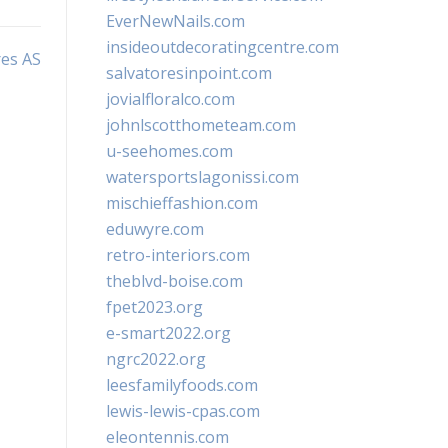
EverNewNails.com
insideoutdecoratingcentre.com
es AS
salvatoresinpoint.com
jovialfloralco.com
johnlscotthometeam.com
u-seehomes.com
watersportslagonissi.com
mischieffashion.com
eduwyre.com
retro-interiors.com
theblvd-boise.com
fpet2023.org
e-smart2022.org
ngrc2022.org
leesfamilyfoods.com
lewis-lewis-cpas.com
eleontennis.com