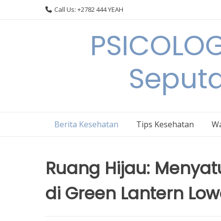
Skip
Call Us: +2782 444 YEAH
to
content
PSICOLOG
Seput
Berita Kesehatan
Tips Kesehatan
Wa
Ruang Hijau: Menyat
di Green Lantern Low