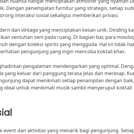
t dan nuansa hangat menciptakan atmosfer yang nyaman u
. Dengan penempatan furnitur yang strategis, setiap sud
ong interaksi sosial sekaligus memberikan privasi.
dern dan vintage yang menciptakan kesan unik. Dinding k
an sentuhan seni pada ruang. Di bagian bar, para mixolog
enuh dengan koleksi spirits yang menggoda. Hal ini tidak h
rhatian pengunjung yang ingin mencoba koktail khas.
nghadirkan pengalaman mendengarkan yang optimal. Deng
da yang keluar dari panggung terasa jelas dan meresap. Kur
unjung dapat menikmati setiap penampilan dengan baik
g ideal untuk menikmati musik sambil menyeruput koktail
ial
i event dan aktivitas yang menarik bagi pengunjung. Setia