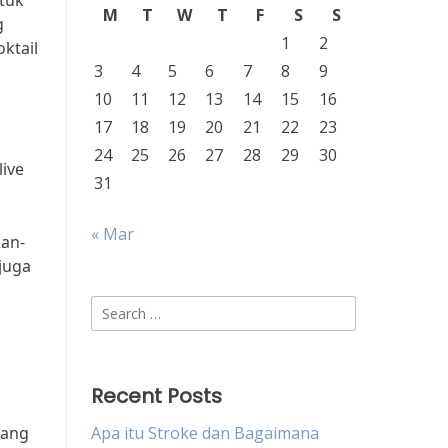
tuk
M
T
W
T
F
S
S
g
1
2
ktail
3
4
5
6
7
8
9
10
11
12
13
14
15
16
17
18
19
20
21
22
23
24
25
26
27
28
29
30
ive
31
« Mar
han-
juga
Search
for:
Recent Posts
yang
Apa itu Stroke dan Bagaimana