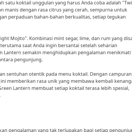
 satu koktail unggulan yang harus Anda coba adalah "Twi
n manis dengan rasa citrus yang cerah, sempurna untuk
n perpaduan bahan-bahan berkualitas, setiap tegukan
night Mojito". Kombinasi mint segar, lime, dan rum yang dis
rutama saat Anda ingin bersantai setelah seharian
reen Lantern semakin menghidupkan pengalaman menikmati
 antara pengunjung.
n sentuhan otentik pada menu koktail. Dengan campuran
ail ini memberikan rasa unik yang membawa kembali kenang
Green Lantern membuat setiap koktail terasa lebih spesial,
.
kan pengalaman yang tak terlupakan bagi setiap pengunju