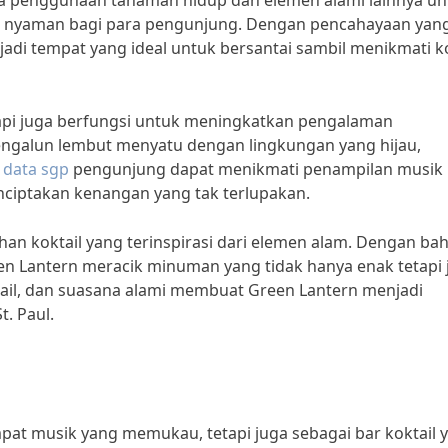
da penggunaan tanaman hidup dan elemen alami lainnya un
 nyaman bagi para pengunjung. Dengan pencahayaan yan
adi tempat yang ideal untuk bersantai sambil menikmati ko
api juga berfungsi untuk meningkatkan pengalaman
mengalun lembut menyatu dengan lingkungan yang hijau,
.
data sgp
pengunjung dapat menikmati penampilan musik l
enciptakan kenangan yang tak terlupakan.
ihan koktail yang terinspirasi dari elemen alam. Dengan ba
een Lantern meracik minuman yang tidak hanya enak tetapi 
ktail, dan suasana alami membuat Green Lantern menjadi
t. Paul.
mpat musik yang memukau, tetapi juga sebagai bar koktail 