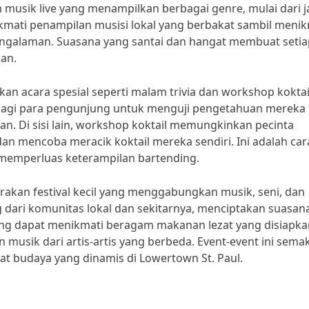
musik live yang menampilkan berbagai genre, mulai dari j
kmati penampilan musisi lokal yang berbakat sambil menik
pengalaman. Suasana yang santai dan hangat membuat setia
an.
kan acara spesial seperti malam trivia dan workshop koktai
bagi para pengunjung untuk menguji pengetahuan mereka
. Di sisi lain, workshop koktail memungkinkan pecinta
an mencoba meracik koktail mereka sendiri. Ini adalah car
memperluas keterampilan bartending.
rakan festival kecil yang menggabungkan musik, seni, dan
ng dari komunitas lokal dan sekitarnya, menciptakan suasan
ng dapat menikmati beragam makanan lezat yang disiapka
 musik dari artis-artis yang berbeda. Event-event ini sema
t budaya yang dinamis di Lowertown St. Paul.