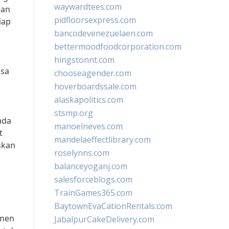
waywardtees.com
nan
pidfloorsexpress.com
iap
bancodevenezuelaen.com
bettermoodfoodcorporation.com
hingstonnt.com
asa
chooseagender.com
hoverboardssale.com
alaskapolitics.com
stsmp.org
ada
manoelneves.com
t
mandelaeffectlibrary.com
skan
roselynns.com
balanceyoganj.com
salesforceblogs.com
TrainGames365.com
BaytownEvaCationRentals.com
omen
JabalpurCakeDelivery.com