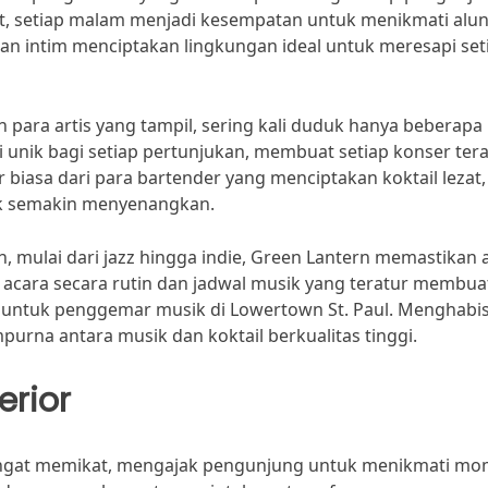
t, setiap malam menjadi kesempatan untuk menikmati alu
n intim menciptakan lingkungan ideal untuk meresapi set
ara artis yang tampil, sering kali duduk hanya beberapa
 unik bagi setiap pertunjukan, membuat setiap konser ter
r biasa dari para bartender yang menciptakan koktail lezat,
k semakin menyenangkan.
 mulai dari jazz hingga indie, Green Lantern memastikan 
acara secara rutin dan jadwal musik yang teratur membua
aik untuk penggemar musik di Lowertown St. Paul. Menghabi
purna antara musik dan koktail berkualitas tinggi.
erior
sangat memikat, mengajak pengunjung untuk menikmati m