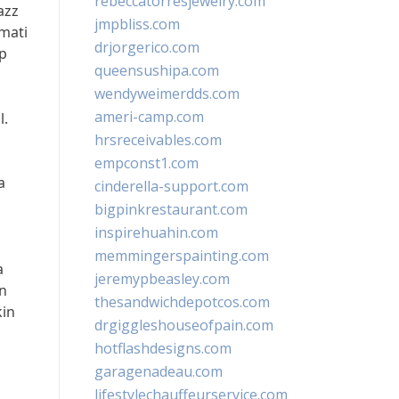
rebeccatorresjewelry.com
azz
jmpbliss.com
mati
drjorgerico.com
p
queensushipa.com
wendyweimerdds.com
ameri-camp.com
l.
hrsreceivables.com
empconst1.com
a
cinderella-support.com
bigpinkrestaurant.com
inspirehuahin.com
memmingerspainting.com
a
jeremypbeasley.com
n
thesandwichdepotcos.com
kin
drgiggleshouseofpain.com
hotflashdesigns.com
garagenadeau.com
lifestylechauffeurservice.com