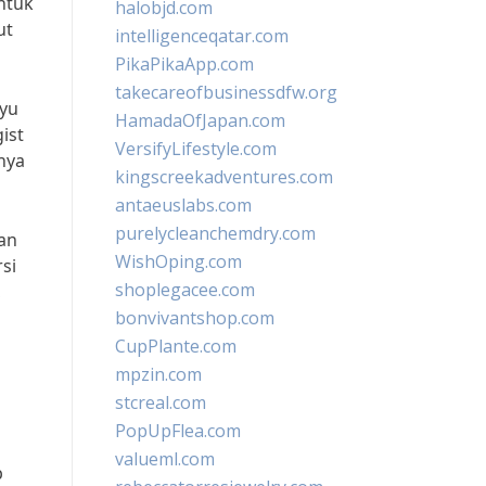
ntuk
halobjd.com
ut
intelligenceqatar.com
PikaPikaApp.com
takecareofbusinessdfw.org
ayu
HamadaOfJapan.com
ist
VersifyLifestyle.com
anya
kingscreekadventures.com
antaeuslabs.com
purelycleanchemdry.com
an
WishOping.com
si
shoplegacee.com
,
bonvivantshop.com
CupPlante.com
mpzin.com
stcreal.com
PopUpFlea.com
valueml.com
p