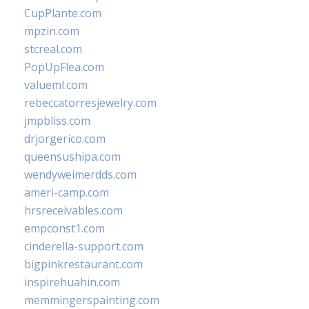
CupPlante.com
mpzin.com
stcreal.com
PopUpFlea.com
valueml.com
rebeccatorresjewelry.com
jmpbliss.com
drjorgerico.com
queensushipa.com
wendyweimerdds.com
ameri-camp.com
hrsreceivables.com
empconst1.com
cinderella-support.com
bigpinkrestaurant.com
inspirehuahin.com
memmingerspainting.com