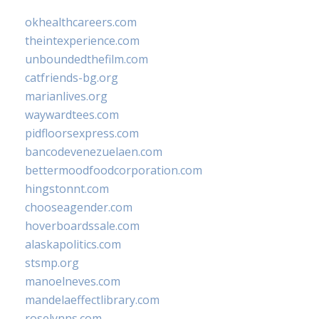
okhealthcareers.com
theintexperience.com
unboundedthefilm.com
catfriends-bg.org
marianlives.org
waywardtees.com
pidfloorsexpress.com
bancodevenezuelaen.com
bettermoodfoodcorporation.com
hingstonnt.com
chooseagender.com
hoverboardssale.com
alaskapolitics.com
stsmp.org
manoelneves.com
mandelaeffectlibrary.com
roselynns.com