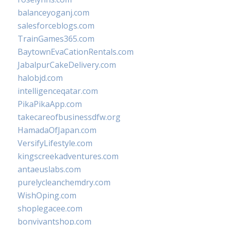
balanceyoganj.com
salesforceblogs.com
TrainGames365.com
BaytownEvaCationRentals.com
JabalpurCakeDelivery.com
halobjd.com
intelligenceqatar.com
PikaPikaApp.com
takecareofbusinessdfw.org
HamadaOfJapan.com
VersifyLifestyle.com
kingscreekadventures.com
antaeuslabs.com
purelycleanchemdry.com
WishOping.com
shoplegacee.com
bonvivantshop.com