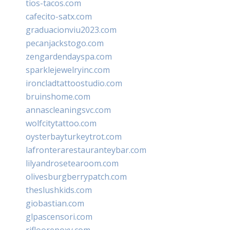
tios-tacos.com
cafecito-satx.com
graduacionviu2023.com
pecanjackstogo.com
zengardendayspa.com
sparklejewelryinc.com
ironcladtattoostudio.com
bruinshome.com
annascleaningsvc.com
wolfcitytattoo.com
oysterbayturkeytrot.com
lafronterarestauranteybar.com
lilyandrosetearoom.com
olivesburgberrypatch.com
theslushkids.com
giobastian.com
glpascensori.com
rifloorepoxy.com