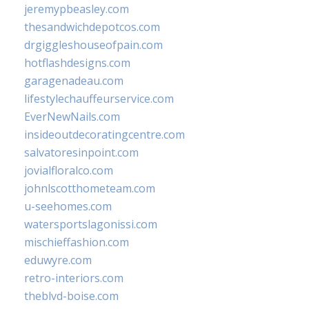
jeremypbeasley.com
thesandwichdepotcos.com
drgiggleshouseofpain.com
hotflashdesigns.com
garagenadeau.com
lifestylechauffeurservice.com
EverNewNails.com
insideoutdecoratingcentre.com
salvatoresinpoint.com
jovialfloralco.com
johnlscotthometeam.com
u-seehomes.com
watersportslagonissi.com
mischieffashion.com
eduwyre.com
retro-interiors.com
theblvd-boise.com