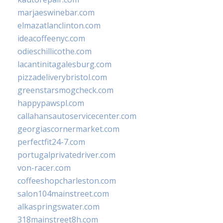
marjaeswinebar.com
elmazatlanclinton.com
ideacoffeenyc.com
odieschillicothe.com
lacantinitagalesburg.com
pizzadeliverybristol.com
greenstarsmogcheck.com
happypawspl.com
callahansautoservicecenter.com
georgiascornermarket.com
perfectfit24-7.com
portugalprivatedriver.com
von-racer.com
coffeeshopcharleston.com
salon104mainstreet.com
alkaspringswater.com
318mainstreet8h.com