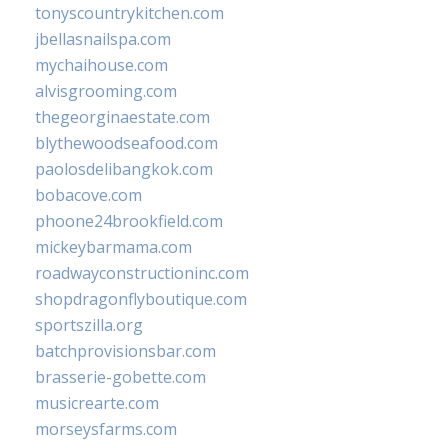
tonyscountrykitchen.com
jbellasnailspa.com
mychaihouse.com
alvisgrooming.com
thegeorginaestate.com
blythewoodseafood.com
paolosdelibangkok.com
bobacove.com
phoone24brookfield.com
mickeybarmama.com
roadwayconstructioninc.com
shopdragonflyboutique.com
sportszilla.org
batchprovisionsbar.com
brasserie-gobette.com
musicrearte.com
morseysfarms.com