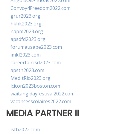
AngolaOilAndGas2022.com
Convoy4Freedom2022.com
grur2023.org
hkhk2023.org
napm2023.org
apsdfd2023.org
forumausape2023.com
imkl2023.com
careerfaircsd2023.com
apsth2023.com
MedItRio2023.org
lcicon2023boston.com
waitangidayfestival2022.com
vacancesscolaires2022.com
MEDIA PARTNER II
isth2022.com