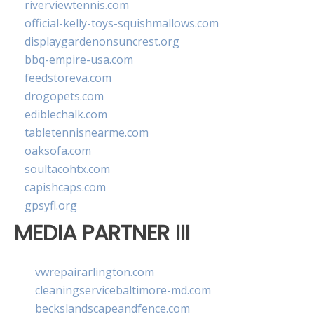
riverviewtennis.com
official-kelly-toys-squishmallows.com
displaygardenonsuncrest.org
bbq-empire-usa.com
feedstoreva.com
drogopets.com
ediblechalk.com
tabletennisnearme.com
oaksofa.com
soultacohtx.com
capishcaps.com
gpsyfl.org
MEDIA PARTNER III
vwrepairarlington.com
cleaningservicebaltimore-md.com
beckslandscapeandfence.com