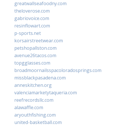
greatwallseafoodny.com
theloverose.com
gabriovoice.com
resinflowart.com
p-sports.net
korsairstreetwear.com
petshopallston.com
avenue26tacos.com
topgglasses.com
broadmoornailsspacoloradosprings.com
missblackpasadena.com
anneskitchen.org
valenciamarketytaqueria.com
reefrecordsllc.com
alawaffle.com
aryouthfishing.com
united-basketball.com