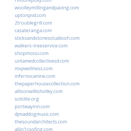
woolleymillingandpaving.com
uptonpvd.com
2troublegrill.com
casateranga.com
sticksandstonesstudiooh.com
walkers-treeservice.com
shopmossi.com
untamedcollectivesd.com
mxpwellness.com
infernocanine.com
thepaperhousecollection.com
allisonwillisholley.com
solslite.org
portwayinn.com
djmaddogmusic.com
thesoundarchitects.com
allin1roofing.com