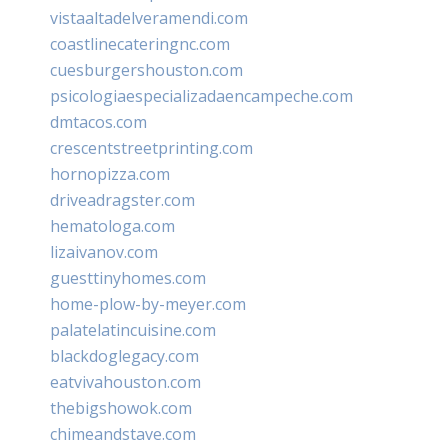
vistaaltadelveramendi.com
coastlinecateringnc.com
cuesburgershouston.com
psicologiaespecializadaencampeche.com
dmtacos.com
crescentstreetprinting.com
hornopizza.com
driveadragster.com
hematologa.com
lizaivanov.com
guesttinyhomes.com
home-plow-by-meyer.com
palatelatincuisine.com
blackdoglegacy.com
eatvivahouston.com
thebigshowok.com
chimeandstave.com