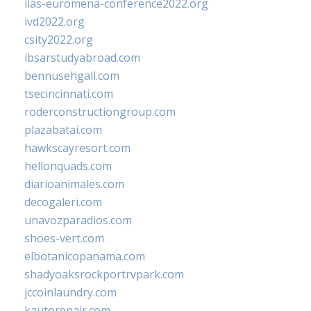
iias-euromena-conference2022.org
ivd2022.org
csity2022.org
ibsarstudyabroad.com
bennusehgall.com
tsecincinnati.com
roderconstructiongroup.com
plazabatai.com
hawkscayresort.com
hellonquads.com
diarioanimales.com
decogaleri.com
unavozparadios.com
shoes-vert.com
elbotanicopanama.com
shadyoaksrockportrvpark.com
jccoinlaundry.com
kautorepair.com