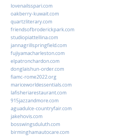
lovenailsspari.com
oakberry-kuwait.com
quartzliterary.com
friendsofbroderickpark.com
studiopiattellina.com
jannagrillspringfield.com
fujiyamacharleston.com
elpatronchardon.com
donglaishun-order.com
fiamc-rome2022.org
mariceworldessentials.com
lafisheriarestaurant.com
915jazzandmore.com
aguadulce-countryfair.com
jakehovis.com
bosswingsduluth.com
birminghamautocare.com