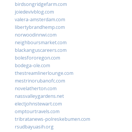
birdsongridgefarm.com
joiedevivblog.com
valera-amsterdam.com
libertybrandhemp.com
norwoodinnwi.com
neighboursmarket.com
blackanguscareers.com
bolesfororegon.com
bodega-ole.com
thestreamlinerlounge.com
mestrinorubanofc.com
novelatherton.com
nassvalleygardens.net
electjohnstewart.com
omptourtravels.com
tribratanews-polreskebumen.com
rsudbayuasih.org