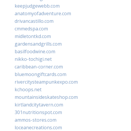
keepjudgewebb.com
anatomyofadventure.com
drivancastillo.com
cmmedspa.com
midletontkd.com
gardensandgrills.com
basilfoodwine.com
nikko-tochigi.net
caribbean-corner.com
bluemoongiftcards.com
rivercitysteampunkexpo.com
kchoops.net
mountainsideskateshop.com
kirtlandcitytavern.com
301nutritionspot.com
ammos-stores.com
loceanecreations.com