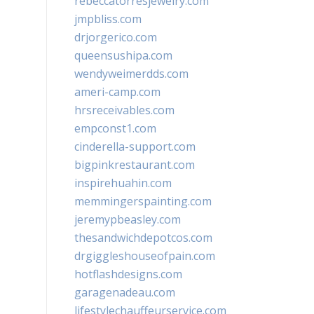
rebeccatorresjewelry.com
jmpbliss.com
drjorgerico.com
queensushipa.com
wendyweimerdds.com
ameri-camp.com
hrsreceivables.com
empconst1.com
cinderella-support.com
bigpinkrestaurant.com
inspirehuahin.com
memmingerspainting.com
jeremypbeasley.com
thesandwichdepotcos.com
drgiggleshouseofpain.com
hotflashdesigns.com
garagenadeau.com
lifestylechauffeurservice.com