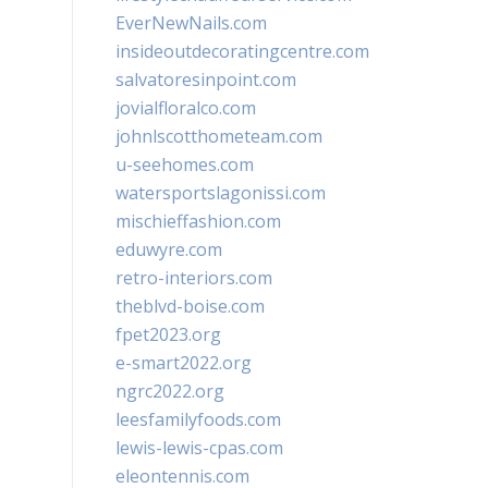
EverNewNails.com
insideoutdecoratingcentre.com
salvatoresinpoint.com
jovialfloralco.com
johnlscotthometeam.com
u-seehomes.com
watersportslagonissi.com
mischieffashion.com
eduwyre.com
retro-interiors.com
theblvd-boise.com
fpet2023.org
e-smart2022.org
ngrc2022.org
leesfamilyfoods.com
lewis-lewis-cpas.com
eleontennis.com