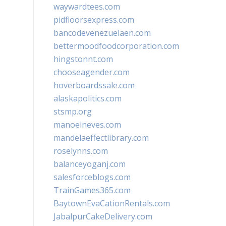
waywardtees.com
pidfloorsexpress.com
bancodevenezuelaen.com
bettermoodfoodcorporation.com
hingstonnt.com
chooseagender.com
hoverboardssale.com
alaskapolitics.com
stsmp.org
manoelneves.com
mandelaeffectlibrary.com
roselynns.com
balanceyoganj.com
salesforceblogs.com
TrainGames365.com
BaytownEvaCationRentals.com
JabalpurCakeDelivery.com