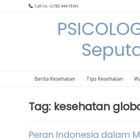
Skip
Call Us: +2782 444 YEAH
to
content
PSICOLOG
Seput
Berita Kesehatan
Tips Kesehatan
Wa
Tag:
kesehatan glob
Peran Indonesia dalam 