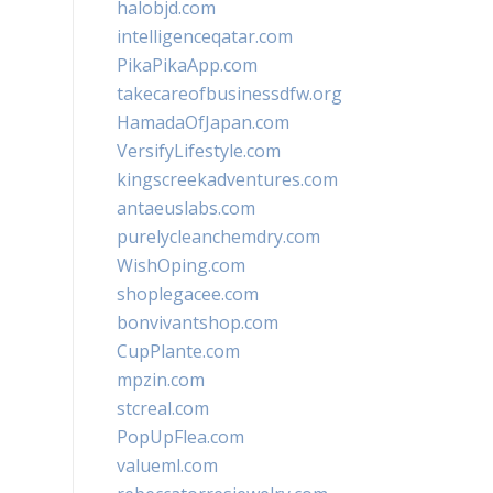
halobjd.com
intelligenceqatar.com
PikaPikaApp.com
takecareofbusinessdfw.org
HamadaOfJapan.com
VersifyLifestyle.com
kingscreekadventures.com
antaeuslabs.com
purelycleanchemdry.com
WishOping.com
shoplegacee.com
bonvivantshop.com
CupPlante.com
mpzin.com
stcreal.com
PopUpFlea.com
valueml.com