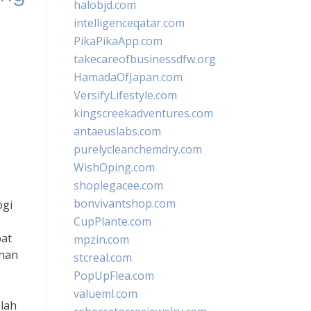
halobjd.com
intelligenceqatar.com
PikaPikaApp.com
takecareofbusinessdfw.org
HamadaOfJapan.com
VersifyLifestyle.com
kingscreekadventures.com
antaeuslabs.com
purelycleanchemdry.com
WishOping.com
shoplegacee.com
bonvivantshop.com
ogi
CupPlante.com
pat
mpzin.com
anan
stcreal.com
PopUpFlea.com
valueml.com
alah