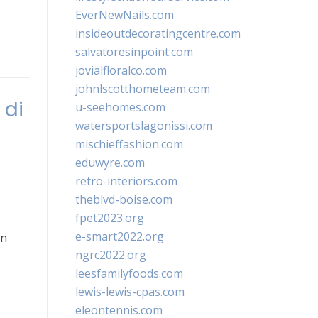
EverNewNails.com
insideoutdecoratingcentre.com
salvatoresinpoint.com
jovialfloralco.com
johnlscotthometeam.com
 di
u-seehomes.com
watersportslagonissi.com
mischieffashion.com
eduwyre.com
retro-interiors.com
theblvd-boise.com
fpet2023.org
e-smart2022.org
an
ngrc2022.org
leesfamilyfoods.com
lewis-lewis-cpas.com
eleontennis.com