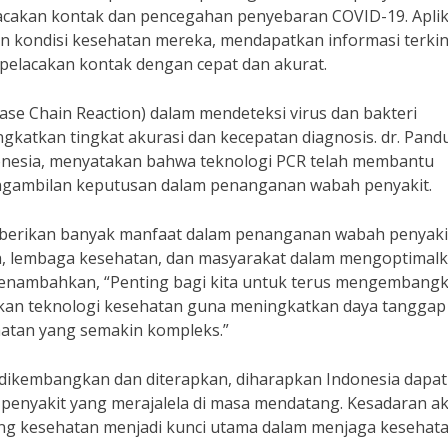
lacakan kontak dan pencegahan penyebaran COVID-19. Aplik
kondisi kesehatan mereka, mendapatkan informasi terkin
elacakan kontak dengan cepat dan akurat.
ase Chain Reaction) dalam mendeteksi virus dan bakteri
katkan tingkat akurasi dan kecepatan diagnosis. dr. Pand
ndonesia, menyatakan bahwa teknologi PCR telah membantu
engambilan keputusan dalam penanganan wabah penyakit.
mberikan banyak manfaat dalam penanganan wabah penyaki
h, lembaga kesehatan, dan masyarakat dalam mengoptimal
 menambahkan, “Penting bagi kita untuk terus mengembang
an teknologi kesehatan guna meningkatkan daya tanggap
hatan yang semakin kompleks.”
 dikembangkan dan diterapkan, diharapkan Indonesia dapat
enyakit yang merajalela di masa mendatang. Kesadaran a
ng kesehatan menjadi kunci utama dalam menjaga kesehat