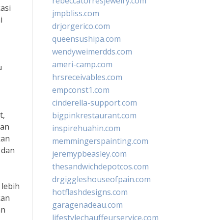
rebeccatorresjewelry.com
asi
jmpbliss.com
i
drjorgerico.com
queensushipa.com
wendyweimerdds.com
ameri-camp.com
u
hrsreceivables.com
empconst1.com
cinderella-support.com
t,
bigpinkrestaurant.com
kan
inspirehuahin.com
kan
memmingerspainting.com
 dan
jeremypbeasley.com
thesandwichdepotcos.com
drgiggleshouseofpain.com
 lebih
hotflashdesigns.com
kan
garagenadeau.com
an
lifestylechauffeurservice.com