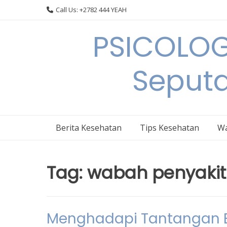
Skip
Call Us: +2782 444 YEAH
to
content
PSICOLOG
Seput
Berita Kesehatan
Tips Kesehatan
Wa
Tag:
wabah penyakit 
Menghadapi Tantangan B