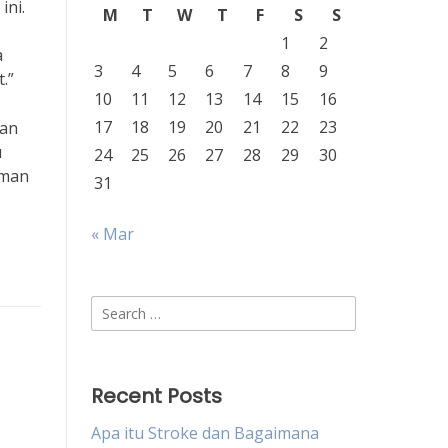
ini.
M
T
W
T
F
S
S
1
2
a
3
4
5
6
7
8
9
.”
10
11
12
13
14
15
16
17
18
19
20
21
22
23
gan
u
24
25
26
27
28
29
30
aman
31
« Mar
Search
for:
Recent Posts
Apa itu Stroke dan Bagaimana