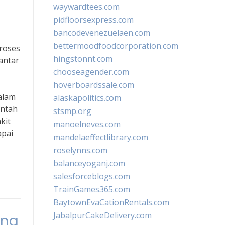
waywardtees.com
pidfloorsexpress.com
bancodevenezuelaen.com
bettermoodfoodcorporation.com
roses
hingstonnt.com
antar
chooseagender.com
hoverboardssale.com
alam
alaskapolitics.com
intah
stsmp.org
kit
manoelneves.com
apai
mandelaeffectlibrary.com
roselynns.com
balanceyoganj.com
salesforceblogs.com
TrainGames365.com
BaytownEvaCationRentals.com
JabalpurCakeDelivery.com
ang