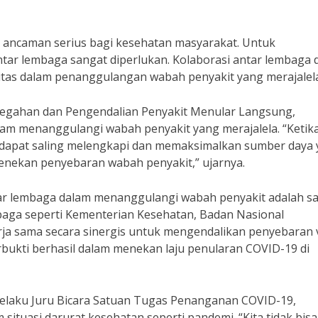
i ancaman serius bagi kesehatan masyarakat. Untuk
ntar lembaga sangat diperlukan. Kolaborasi antar lembaga 
itas dalam penanggulangan wabah penyakit yang merajalela
ncegahan dan Pengendalian Penyakit Menular Langsung,
am menanggulangi wabah penyakit yang merajalela. “Ketik
 dapat saling melengkapi dan memaksimalkan sumber daya
enekan penyebaran wabah penyakit,” ujarnya.
tar lembaga dalam menanggulangi wabah penyakit adalah sa
aga seperti Kementerian Kesehatan, Badan Nasional
ja sama secara sinergis untuk mengendalikan penyebaran 
erbukti berhasil dalam menekan laju penularan COVID-19 di
 selaku Juru Bicara Satuan Tugas Penanganan COVID-19,
situasi darurat kesehatan seperti pandemi. “Kita tidak bisa