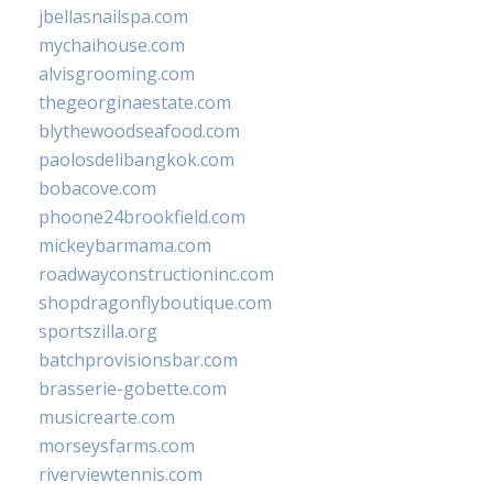
jbellasnailspa.com
mychaihouse.com
alvisgrooming.com
thegeorginaestate.com
blythewoodseafood.com
paolosdelibangkok.com
bobacove.com
phoone24brookfield.com
mickeybarmama.com
roadwayconstructioninc.com
shopdragonflyboutique.com
sportszilla.org
batchprovisionsbar.com
brasserie-gobette.com
musicrearte.com
morseysfarms.com
riverviewtennis.com