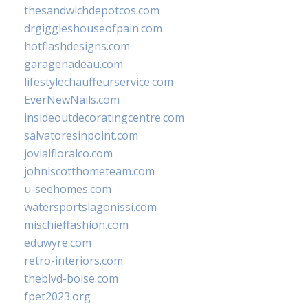
thesandwichdepotcos.com
drgiggleshouseofpain.com
hotflashdesigns.com
garagenadeau.com
lifestylechauffeurservice.com
EverNewNails.com
insideoutdecoratingcentre.com
salvatoresinpoint.com
jovialfloralco.com
johnlscotthometeam.com
u-seehomes.com
watersportslagonissi.com
mischieffashion.com
eduwyre.com
retro-interiors.com
theblvd-boise.com
fpet2023.org