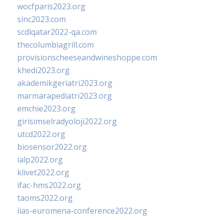
wocfparis2023.org
sinc2023.com
scdlqatar2022-qa.com
thecolumbiagrill.com
provisionscheeseandwineshoppe.com
khedi2023.org
akademikgeriatri2023.org
marmarapediatri2023.org
emchie2023.org
girisimselradyoloji2022.org
utcd2022.org
biosensor2022.org
ialp2022.org
klivet2022.org
ifac-hms2022.org
taoms2022.org
iias-euromena-conference2022.org