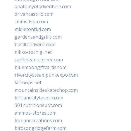
anatomyofadventure.com
drivancastillo.com
cmmedspa.com
midletontkd.com
gardensandgrills.com
basilfoodwine.com
nikko-tochigi.net
caribbean-corner.com
bluemoongiftcards.com
rivercitysteampunkexpo.com
kchoops.net
mountainsideskateshop.com
kirtlandcitytavern.com
301nutritionspot.com
ammos-stores.com
loceanecreations.com
birdsongridgefarm.com