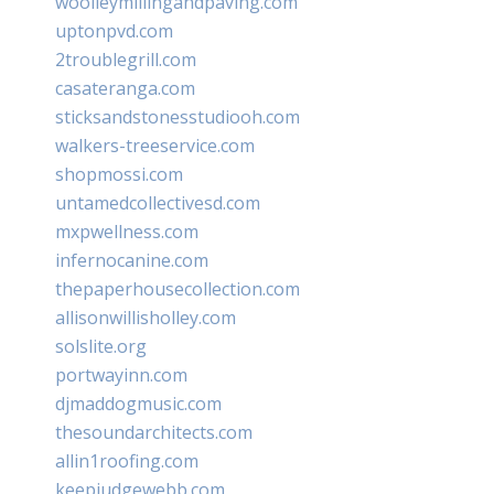
woolleymillingandpaving.com
uptonpvd.com
2troublegrill.com
casateranga.com
sticksandstonesstudiooh.com
walkers-treeservice.com
shopmossi.com
untamedcollectivesd.com
mxpwellness.com
infernocanine.com
thepaperhousecollection.com
allisonwillisholley.com
solslite.org
portwayinn.com
djmaddogmusic.com
thesoundarchitects.com
allin1roofing.com
keepjudgewebb.com