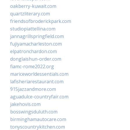
oakberry-kuwait.com
quartzliterary.com
friendsofbroderickpark.com
studiopiattellina.com
jannagrillspringfield.com
fujiyamacharleston.com
elpatronchardon.com
donglaishun-order.com
fiamc-rome2022.org
mariceworldessentials.com
lafisheriarestaurant.com
915jazzandmore.com
aguadulce-countryfair.com
jakehovis.com
bosswingsduluth.com
birminghamautocare.com
tonyscountrykitchen.com