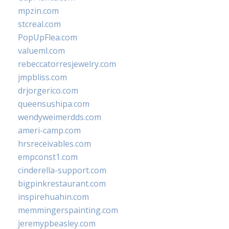
mpzin.com
stcreal.com
PopUpFlea.com
valueml.com
rebeccatorresjewelry.com
jmpbliss.com
drjorgerico.com
queensushipa.com
wendyweimerdds.com
ameri-camp.com
hrsreceivables.com
empconst1.com
cinderella-support.com
bigpinkrestaurant.com
inspirehuahin.com
memmingerspainting.com
jeremypbeasley.com