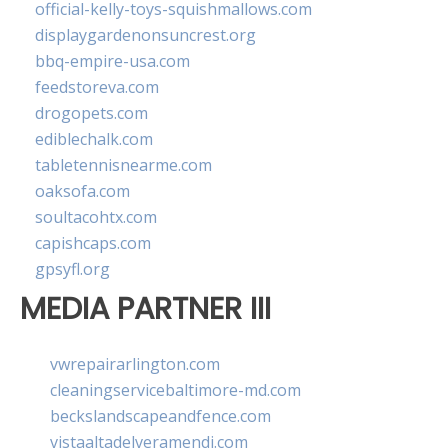
official-kelly-toys-squishmallows.com
displaygardenonsuncrest.org
bbq-empire-usa.com
feedstoreva.com
drogopets.com
ediblechalk.com
tabletennisnearme.com
oaksofa.com
soultacohtx.com
capishcaps.com
gpsyfl.org
MEDIA PARTNER III
vwrepairarlington.com
cleaningservicebaltimore-md.com
beckslandscapeandfence.com
vistaaltadelveramendi.com