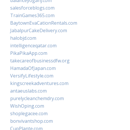
balanceyoganj.com
salesforceblogs.com
TrainGames365.com
BaytownEvaCationRentals.com
JabalpurCakeDelivery.com
halobjd.com
intelligenceqatar.com
PikaPikaApp.com
takecareofbusinessdfw.org
HamadaOfJapan.com
VersifyLifestyle.com
kingscreekadventures.com
antaeuslabs.com
purelycleanchemdry.com
WishOping.com
shoplegacee.com
bonvivantshop.com
CupPlante.com