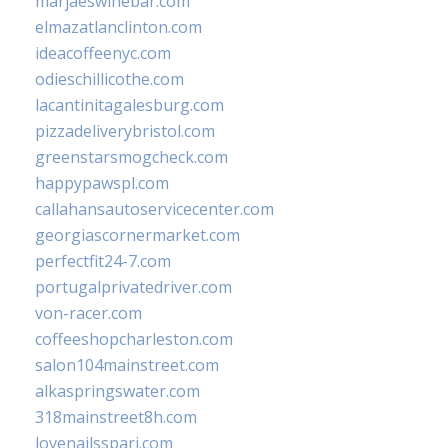
marjaeswinebar.com
elmazatlanclinton.com
ideacoffeenyc.com
odieschillicothe.com
lacantinitagalesburg.com
pizzadeliverybristol.com
greenstarsmogcheck.com
happypawspl.com
callahansautoservicecenter.com
georgiascornermarket.com
perfectfit24-7.com
portugalprivatedriver.com
von-racer.com
coffeeshopcharleston.com
salon104mainstreet.com
alkaspringswater.com
318mainstreet8h.com
lovenailsspari.com