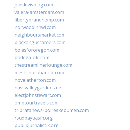
joiedevivblog.com
valera-amsterdam.com
libertybrandhemp.com
norwoodinnwi.com
neighboursmarket.com
blackanguscareers.com
bolesfororegon.com
bodega-ole.com
thestreamlinerlounge.com
mestrinorubanofc.com
novelatherton.com
nassvalleygardens.net
electjohnstewart.com
omptourtravels.com
tribratanews-polreskebumen.com
rsudbayuasih.org
publikjurnalistik.org