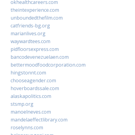
okhealthcareers.com
theintexperience.com
unboundedthefilm.com
catfriends-bg.org
marianlives.org
waywardtees.com
pidfloorsexpress.com
bancodevenezuelaen.com
bettermoodfoodcorporation.com
hingstonnt.com
chooseagender.com
hoverboardssale.com
alaskapolitics.com
stsmp.org
manoelneves.com
mandelaeffectlibrary.com
roselynns.com