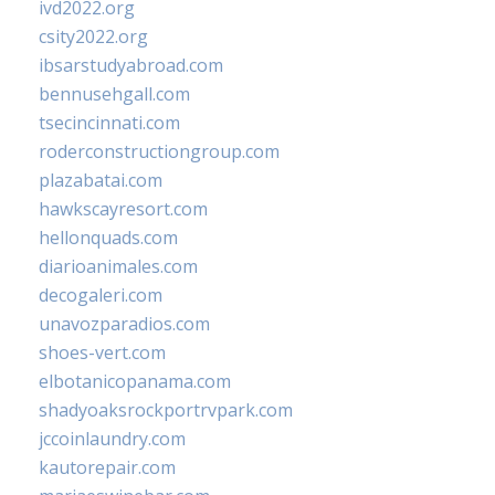
ivd2022.org
csity2022.org
ibsarstudyabroad.com
bennusehgall.com
tsecincinnati.com
roderconstructiongroup.com
plazabatai.com
hawkscayresort.com
hellonquads.com
diarioanimales.com
decogaleri.com
unavozparadios.com
shoes-vert.com
elbotanicopanama.com
shadyoaksrockportrvpark.com
jccoinlaundry.com
kautorepair.com