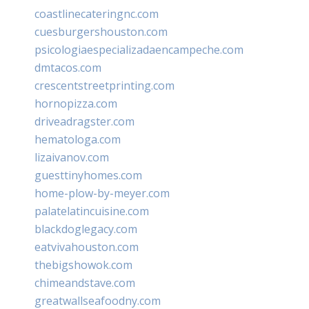
coastlinecateringnc.com
cuesburgershouston.com
psicologiaespecializadaencampeche.com
dmtacos.com
crescentstreetprinting.com
hornopizza.com
driveadragster.com
hematologa.com
lizaivanov.com
guesttinyhomes.com
home-plow-by-meyer.com
palatelatincuisine.com
blackdoglegacy.com
eatvivahouston.com
thebigshowok.com
chimeandstave.com
greatwallseafoodny.com