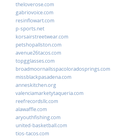
theloverose.com
gabriovoice.com
resinflowart.com
p-sports.net
korsairstreetwear.com
petshopallston.com
avenue26tacos.com
topgglasses.com
broadmoornailsspacoloradosprings.com
missblackpasadena.com
anneskitchen.org
valenciamarketytaqueria.com
reefrecordsllc.com
alawaffle.com
aryouthfishing.com
united-basketball.com
tios-tacos.com