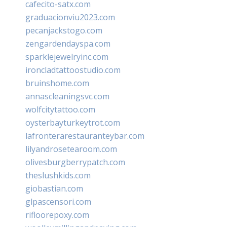
cafecito-satx.com
graduacionviu2023.com
pecanjackstogo.com
zengardendayspa.com
sparklejewelryinc.com
ironcladtattoostudio.com
bruinshome.com
annascleaningsvc.com
wolfcitytattoo.com
oysterbayturkeytrot.com
lafronterarestauranteybar.com
lilyandrosetearoom.com
olivesburgberrypatch.com
theslushkids.com
giobastian.com
glpascensori.com
rifloorepoxy.com