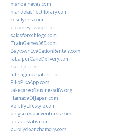
manoelneves.com
mandelaeffectlibrary.com
roselynns.com
balanceyoganj.com
salesforceblogs.com
TrainGames365.com
BaytownEvaCationRentals.com
JabalpurCakeDelivery.com
halobjd.com
intelligenceqatar.com
PikaPikaApp.com
takecareofbusinessdfw.org
HamadaOfJapan.com
VersifyLifestyle.com
kingscreekadventures.com
antaeuslabs.com
purelycleanchemdry.com