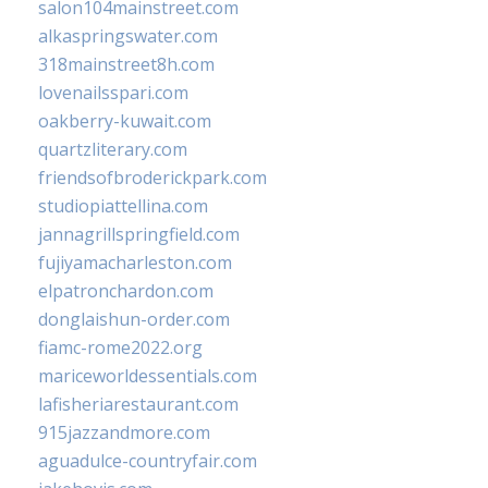
salon104mainstreet.com
alkaspringswater.com
318mainstreet8h.com
lovenailsspari.com
oakberry-kuwait.com
quartzliterary.com
friendsofbroderickpark.com
studiopiattellina.com
jannagrillspringfield.com
fujiyamacharleston.com
elpatronchardon.com
donglaishun-order.com
fiamc-rome2022.org
mariceworldessentials.com
lafisheriarestaurant.com
915jazzandmore.com
aguadulce-countryfair.com