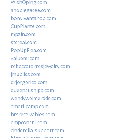
WishOping.com
shoplegacee.com
bonvivantshop.com
CupPlante.com
mpzin.com
stcreal.com
PopUpFlea.com
valueml.com
rebeccatorresjewelry.com
jmpbliss.com
drjorgerico.com
queensushipa.com
wendyweimerdds.com
ameri-camp.com
hrsreceivables.com
empconst1.com
cinderella-support.com