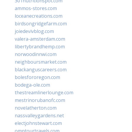
301nutritionspot.com
ammos-stores.com
loceanecreations.com
birdsongridgefarm.com
joiedevivblog.com
valera-amsterdam.com
libertybrandhemp.com
norwoodinnwi.com
neighboursmarket.com
blackanguscareers.com
bolesfororegon.com
bodega-ole.com
thestreamlinerlounge.com
mestrinorubanofc.com
novelatherton.com
nassvalleygardens.net
electjohnstewart.com
omptourtravels.com