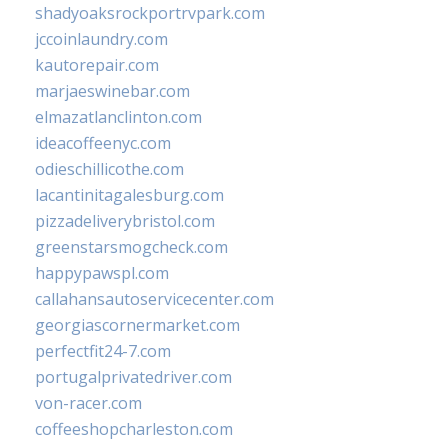
shadyoaksrockportrvpark.com
jccoinlaundry.com
kautorepair.com
marjaeswinebar.com
elmazatlanclinton.com
ideacoffeenyc.com
odieschillicothe.com
lacantinitagalesburg.com
pizzadeliverybristol.com
greenstarsmogcheck.com
happypawspl.com
callahansautoservicecenter.com
georgiascornermarket.com
perfectfit24-7.com
portugalprivatedriver.com
von-racer.com
coffeeshopcharleston.com