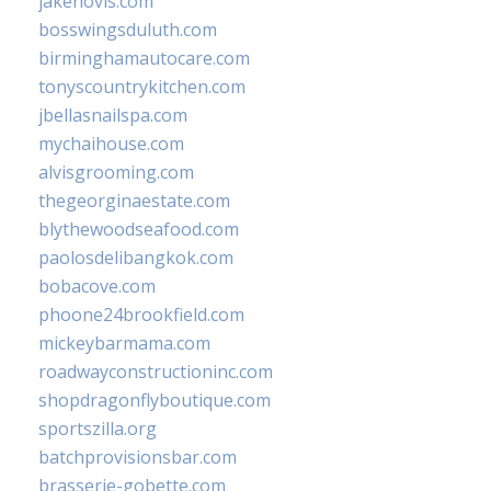
jakehovis.com
bosswingsduluth.com
birminghamautocare.com
tonyscountrykitchen.com
jbellasnailspa.com
mychaihouse.com
alvisgrooming.com
thegeorginaestate.com
blythewoodseafood.com
paolosdelibangkok.com
bobacove.com
phoone24brookfield.com
mickeybarmama.com
roadwayconstructioninc.com
shopdragonflyboutique.com
sportszilla.org
batchprovisionsbar.com
brasserie-gobette.com