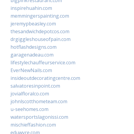
bigpinkrestaurant.com
inspirehuahin.com
memmingerspainting.com
jeremypbeasley.com
thesandwichdepotcos.com
drgiggleshouseofpain.com
hotflashdesigns.com
garagenadeau.com
lifestylechauffeurservice.com
EverNewNails.com
insideoutdecoratingcentre.com
salvatoresinpoint.com
jovialfloralco.com
johnlscotthometeam.com
u-seehomes.com
watersportslagonissi.com
mischieffashion.com
eduwyre.com