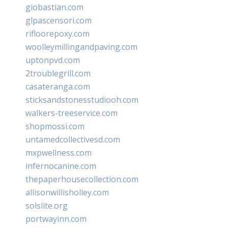
giobastian.com
glpascensori.com
rifloorepoxy.com
woolleymillingandpaving.com
uptonpvd.com
2troublegrill.com
casateranga.com
sticksandstonesstudiooh.com
walkers-treeservice.com
shopmossi.com
untamedcollectivesd.com
mxpwellness.com
infernocanine.com
thepaperhousecollection.com
allisonwillisholley.com
solslite.org
portwayinn.com