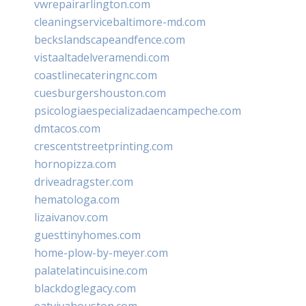
vwrepairarlington.com
cleaningservicebaltimore-md.com
beckslandscapeandfence.com
vistaaltadelveramendi.com
coastlinecateringnc.com
cuesburgershouston.com
psicologiaespecializadaencampeche.com
dmtacos.com
crescentstreetprinting.com
hornopizza.com
driveadragster.com
hematologa.com
lizaivanov.com
guesttinyhomes.com
home-plow-by-meyer.com
palatelatincuisine.com
blackdoglegacy.com
eatvivahouston.com