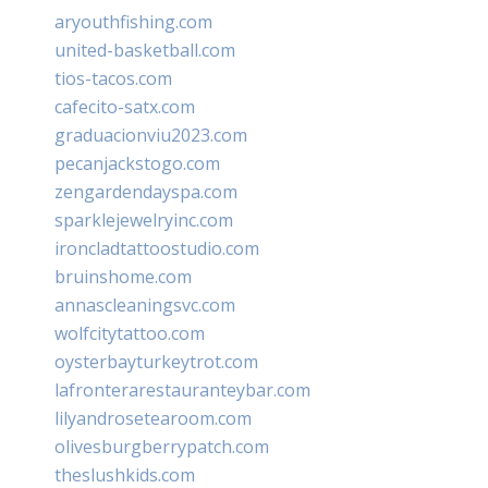
aryouthfishing.com
united-basketball.com
tios-tacos.com
cafecito-satx.com
graduacionviu2023.com
pecanjackstogo.com
zengardendayspa.com
sparklejewelryinc.com
ironcladtattoostudio.com
bruinshome.com
annascleaningsvc.com
wolfcitytattoo.com
oysterbayturkeytrot.com
lafronterarestauranteybar.com
lilyandrosetearoom.com
olivesburgberrypatch.com
theslushkids.com