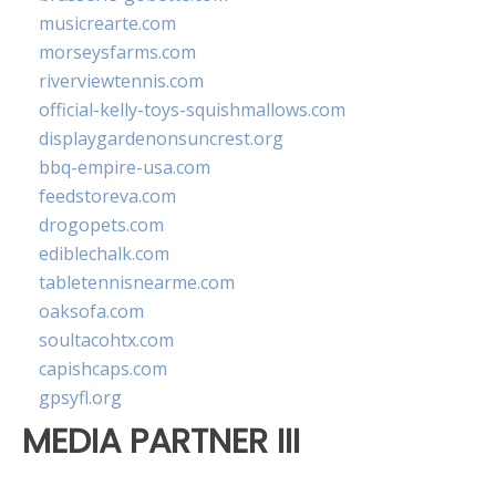
musicrearte.com
morseysfarms.com
riverviewtennis.com
official-kelly-toys-squishmallows.com
displaygardenonsuncrest.org
bbq-empire-usa.com
feedstoreva.com
drogopets.com
ediblechalk.com
tabletennisnearme.com
oaksofa.com
soultacohtx.com
capishcaps.com
gpsyfl.org
MEDIA PARTNER III