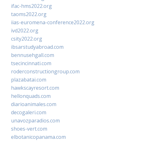
ifac-hms2022.org
taoms2022.org
iias-euromena-conference2022.org
ivd2022.org
csity2022.org
ibsarstudyabroad.com
bennusehgall.com
tsecincinnati.com
roderconstructiongroup.com
plazabatai.com
hawkscayresort.com
hellonquads.com
diarioanimales.com
decogaleri.com
unavozparadios.com
shoes-vert.com
elbotanicopanama.com