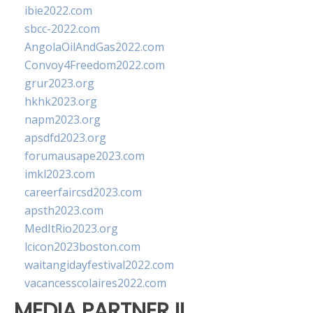
ibie2022.com
sbcc-2022.com
AngolaOilAndGas2022.com
Convoy4Freedom2022.com
grur2023.org
hkhk2023.org
napm2023.org
apsdfd2023.org
forumausape2023.com
imkl2023.com
careerfaircsd2023.com
apsth2023.com
MedItRio2023.org
lcicon2023boston.com
waitangidayfestival2022.com
vacancesscolaires2022.com
MEDIA PARTNER II