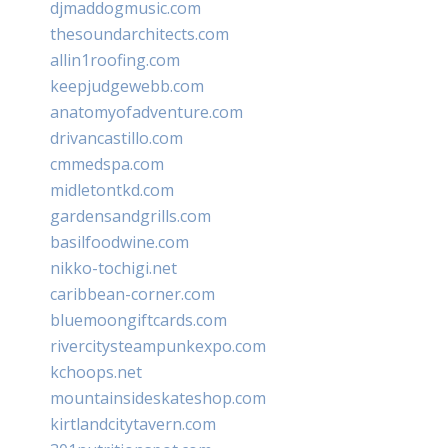
djmaddogmusic.com
thesoundarchitects.com
allin1roofing.com
keepjudgewebb.com
anatomyofadventure.com
drivancastillo.com
cmmedspa.com
midletontkd.com
gardensandgrills.com
basilfoodwine.com
nikko-tochigi.net
caribbean-corner.com
bluemoongiftcards.com
rivercitysteampunkexpo.com
kchoops.net
mountainsideskateshop.com
kirtlandcitytavern.com