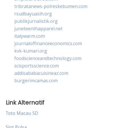
tribratanews-polreskebumen.com
rsudbayuasih.org
publikjurnalistik.org
juneteenthapparel.net
italywarm.com
journaloffinanceeconomics.com
kvk-kumari.org
foodscienceandtechnology.com
scisportsscience.com
addisababacuisineaz.com
burgerimcamas.com
Link Alternatif
Toto Macau 5D
Slot Pulsa