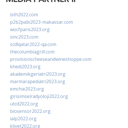
isth2022.com
p2b2pabi2023-makassar.com
wocfparis2023.org
sinc2023.com
scdlqatar2022-qa.com
thecolumbiagrill.com
provisionscheeseandwineshoppe.com
khedi2023.org
akademikgeriatri2023.org
marmarapediatri2023.org
emchie2023.org
girisimselradyoloji2022.org
utcd2022.org
biosensor2022.org
ialp2022.org
klivet2022.org