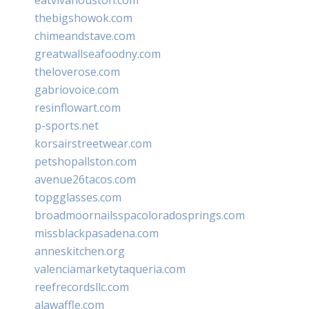
thebigshowok.com
chimeandstave.com
greatwallseafoodny.com
theloverose.com
gabriovoice.com
resinflowart.com
p-sports.net
korsairstreetwear.com
petshopallston.com
avenue26tacos.com
topgglasses.com
broadmoornailsspacoloradosprings.com
missblackpasadena.com
anneskitchen.org
valenciamarketytaqueria.com
reefrecordsllc.com
alawaffle.com