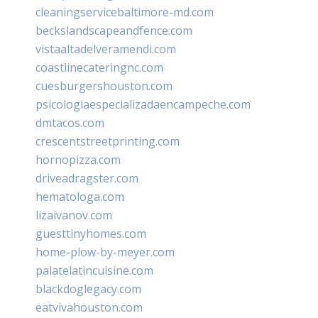
cleaningservicebaltimore-md.com
beckslandscapeandfence.com
vistaaltadelveramendi.com
coastlinecateringnc.com
cuesburgershouston.com
psicologiaespecializadaencampeche.com
dmtacos.com
crescentstreetprinting.com
hornopizza.com
driveadragster.com
hematologa.com
lizaivanov.com
guesttinyhomes.com
home-plow-by-meyer.com
palatelatincuisine.com
blackdoglegacy.com
eatvivahouston.com