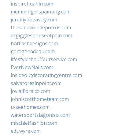
inspirehuahin.com
memmingerspainting.com
jeremypbeasley.com
thesandwichdepotcos.com
drgiggleshouseofpain.com
hotflashdesigns.com
garagenadeau.com
lifestylechauffeurservice.com
EverNewNails.com
insideoutdecoratingcentre.com
salvatoresinpoint.com
jovialfloralco.com
johnlscotthometeam.com
u-seehomes.com
watersportslagonissi.com
mischieffashion.com
eduwyre.com