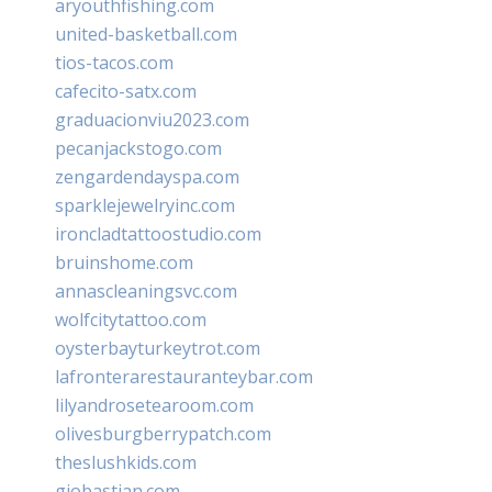
aryouthfishing.com
united-basketball.com
tios-tacos.com
cafecito-satx.com
graduacionviu2023.com
pecanjackstogo.com
zengardendayspa.com
sparklejewelryinc.com
ironcladtattoostudio.com
bruinshome.com
annascleaningsvc.com
wolfcitytattoo.com
oysterbayturkeytrot.com
lafronterarestauranteybar.com
lilyandrosetearoom.com
olivesburgberrypatch.com
theslushkids.com
giobastian.com