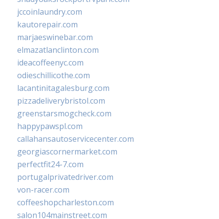
jccoinlaundry.com
kautorepair.com
marjaeswinebar.com
elmazatlanclinton.com
ideacoffeenyc.com
odieschillicothe.com
lacantinitagalesburg.com
pizzadeliverybristol.com
greenstarsmogcheck.com
happypawspl.com
callahansautoservicecenter.com
georgiascornermarket.com
perfectfit24-7.com
portugalprivatedriver.com
von-racer.com
coffeeshopcharleston.com
salon104mainstreet.com