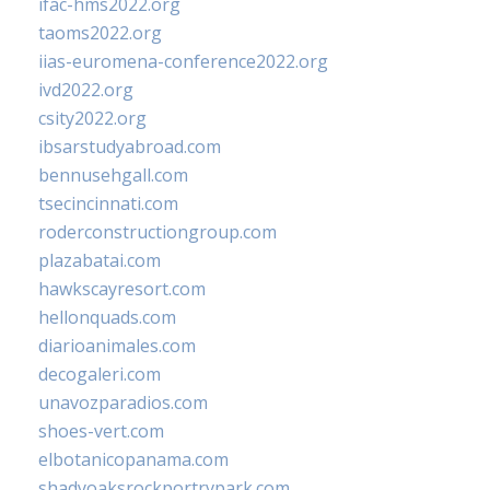
ifac-hms2022.org
taoms2022.org
iias-euromena-conference2022.org
ivd2022.org
csity2022.org
ibsarstudyabroad.com
bennusehgall.com
tsecincinnati.com
roderconstructiongroup.com
plazabatai.com
hawkscayresort.com
hellonquads.com
diarioanimales.com
decogaleri.com
unavozparadios.com
shoes-vert.com
elbotanicopanama.com
shadyoaksrockportrvpark.com