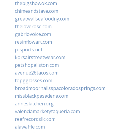
thebigshowok.com
chimeandstave.com
greatwallseafoodny.com
theloverose.com
gabriovoice.com
resinflowart.com
p-sports.net
korsairstreetwear.com
petshopallston.com
avenue26tacos.com
topgglasses.com
broadmoornailsspacoloradosprings.com
missblackpasadena.com
anneskitchen.org
valenciamarketytaqueria.com
reefrecordsllc.com
alawaffle.com