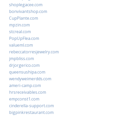
shoplegacee.com
bonvivantshop.com
CupPlante.com
mpzin.com
stcreal.com
PopUpFlea.com
valueml.com
rebeccatorresjewelry.com
jmpbliss.com
drjorgerico.com
queensushipa.com
wendyweimerdds.com
ameri-camp.com
hrsreceivables.com
empconst1.com
cinderella-support.com
bigpinkrestaurant.com