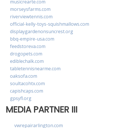
musicrearte.com
morseysfarms.com
riverviewtennis.com
official-kelly-toys-squishmallows.com
displaygardenonsuncrest.org
bbq-empire-usa.com
feedstoreva.com
drogopets.com
ediblechalk.com
tabletennisnearme.com
oaksofa.com
soultacohtx.com
capishcaps.com
gpsyfl.org
MEDIA PARTNER III
vwrepairarlington.com