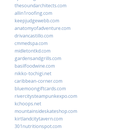
thesoundarchitects.com
allin1roofing.com
keepjudgewebb.com
anatomyofadventure.com
drivancastillo.com
cmmedspa.com
midletontkd.com
gardensandgrills.com
basilfoodwine.com
nikko-tochigi.net
caribbean-corner.com
bluemoongiftcards.com
rivercitysteampunkexpo.com
kchoops.net
mountainsideskateshop.com
kirtlandcitytavern.com
301nutritionspot.com