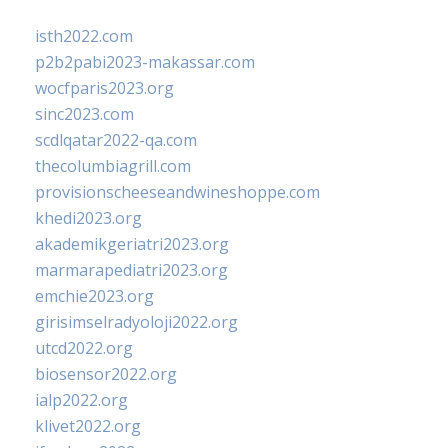
isth2022.com
p2b2pabi2023-makassar.com
wocfparis2023.org
sinc2023.com
scdlqatar2022-qa.com
thecolumbiagrill.com
provisionscheeseandwineshoppe.com
khedi2023.org
akademikgeriatri2023.org
marmarapediatri2023.org
emchie2023.org
girisimselradyoloji2022.org
utcd2022.org
biosensor2022.org
ialp2022.org
klivet2022.org