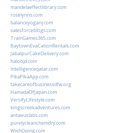
mandelaeffectlibrary.com
roselynns.com
balanceyoganj.com
salesforceblogs.com
TrainGames365.com
BaytownEvaCationRentals.com
JabalpurCakeDelivery.com
halobjd.com
intelligenceqatar.com
PikaPikaApp.com
takecareofbusinessdfw.org
HamadaOfJapan.com
VersifyLifestyle.com
kingscreekadventures.com
antaeuslabs.com
purelycleanchemdry.com
WishOping.com