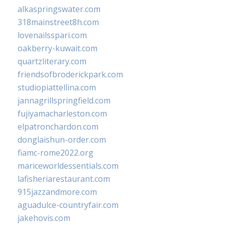
alkaspringswater.com
318mainstreet8h.com
lovenailsspari.com
oakberry-kuwait.com
quartzliterary.com
friendsofbroderickpark.com
studiopiattellina.com
jannagrillspringfield.com
fujiyamacharleston.com
elpatronchardon.com
donglaishun-order.com
fiamc-rome2022.org
mariceworldessentials.com
lafisheriarestaurant.com
915jazzandmore.com
aguadulce-countryfair.com
jakehovis.com