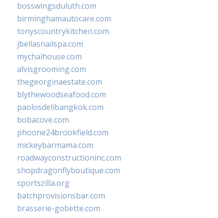
bosswingsduluth.com
birminghamautocare.com
tonyscountrykitchen.com
jbellasnailspa.com
mychaihouse.com
alvisgrooming.com
thegeorginaestate.com
blythewoodseafood.com
paolosdelibangkok.com
bobacove.com
phoone24brookfield.com
mickeybarmama.com
roadwayconstructioninc.com
shopdragonflyboutique.com
sportszilla.org
batchprovisionsbar.com
brasserie-gobette.com