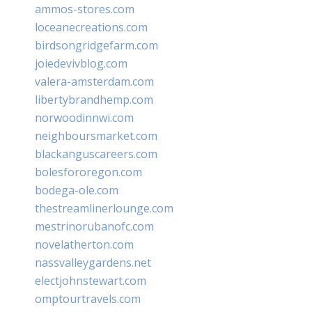
ammos-stores.com
loceanecreations.com
birdsongridgefarm.com
joiedevivblog.com
valera-amsterdam.com
libertybrandhemp.com
norwoodinnwi.com
neighboursmarket.com
blackanguscareers.com
bolesfororegon.com
bodega-ole.com
thestreamlinerlounge.com
mestrinorubanofc.com
novelatherton.com
nassvalleygardens.net
electjohnstewart.com
omptourtravels.com