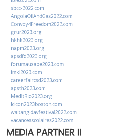
ibie2022.com
sbcc-2022.com
AngolaOilAndGas2022.com
Convoy4Freedom2022.com
grur2023.org
hkhk2023.org
napm2023.org
apsdfd2023.org
forumausape2023.com
imkl2023.com
careerfaircsd2023.com
apsth2023.com
MedItRio2023.org
lcicon2023boston.com
waitangidayfestival2022.com
vacancesscolaires2022.com
MEDIA PARTNER II