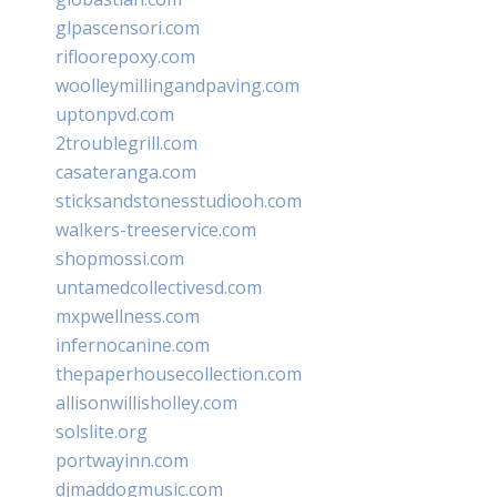
glpascensori.com
rifloorepoxy.com
woolleymillingandpaving.com
uptonpvd.com
2troublegrill.com
casateranga.com
sticksandstonesstudiooh.com
walkers-treeservice.com
shopmossi.com
untamedcollectivesd.com
mxpwellness.com
infernocanine.com
thepaperhousecollection.com
allisonwillisholley.com
solslite.org
portwayinn.com
djmaddogmusic.com