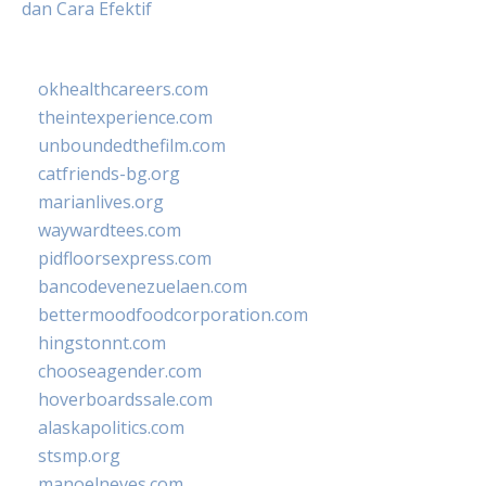
dan Cara Efektif
okhealthcareers.com
theintexperience.com
unboundedthefilm.com
catfriends-bg.org
marianlives.org
waywardtees.com
pidfloorsexpress.com
bancodevenezuelaen.com
bettermoodfoodcorporation.com
hingstonnt.com
chooseagender.com
hoverboardssale.com
alaskapolitics.com
stsmp.org
manoelneves.com