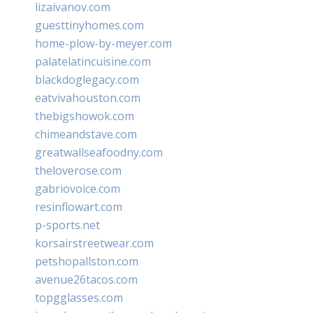
lizaivanov.com
guesttinyhomes.com
home-plow-by-meyer.com
palatelatincuisine.com
blackdoglegacy.com
eatvivahouston.com
thebigshowok.com
chimeandstave.com
greatwallseafoodny.com
theloverose.com
gabriovoice.com
resinflowart.com
p-sports.net
korsairstreetwear.com
petshopallston.com
avenue26tacos.com
topgglasses.com