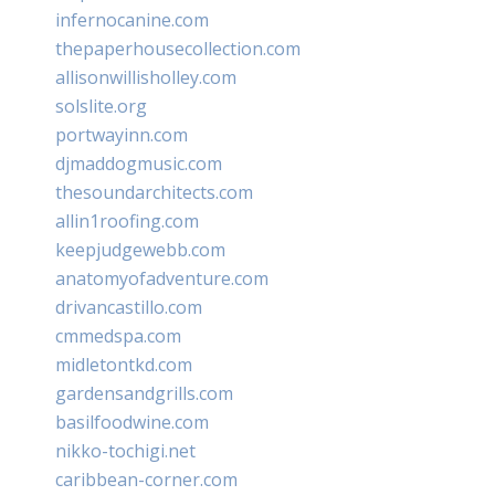
infernocanine.com
thepaperhousecollection.com
allisonwillisholley.com
solslite.org
portwayinn.com
djmaddogmusic.com
thesoundarchitects.com
allin1roofing.com
keepjudgewebb.com
anatomyofadventure.com
drivancastillo.com
cmmedspa.com
midletontkd.com
gardensandgrills.com
basilfoodwine.com
nikko-tochigi.net
caribbean-corner.com