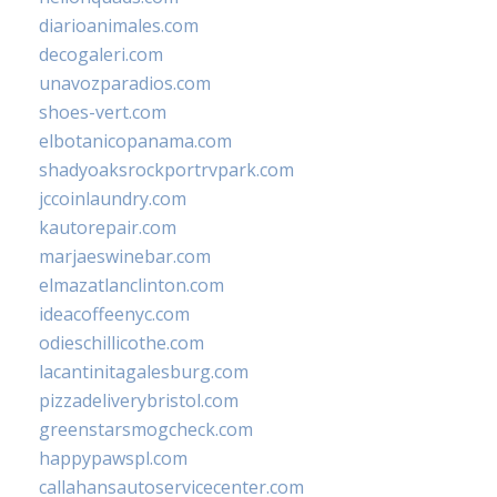
diarioanimales.com
decogaleri.com
unavozparadios.com
shoes-vert.com
elbotanicopanama.com
shadyoaksrockportrvpark.com
jccoinlaundry.com
kautorepair.com
marjaeswinebar.com
elmazatlanclinton.com
ideacoffeenyc.com
odieschillicothe.com
lacantinitagalesburg.com
pizzadeliverybristol.com
greenstarsmogcheck.com
happypawspl.com
callahansautoservicecenter.com