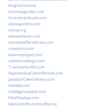
hingstonnt.com
chooseagender.com
hoverboardssale.com
alaskapolitics.com
stsmp.org
manoelneves.com
mandelaeffectlibrary.com
roselynns.com
balanceyoganj.com
salesforceblogs.com
TrainGames365.com
BaytownEvaCationRentals.com
JabalpurCakeDelivery.com
halobjd.com
intelligenceqatar.com
PikaPikaApp.com
takecareofbusinessdfw.org