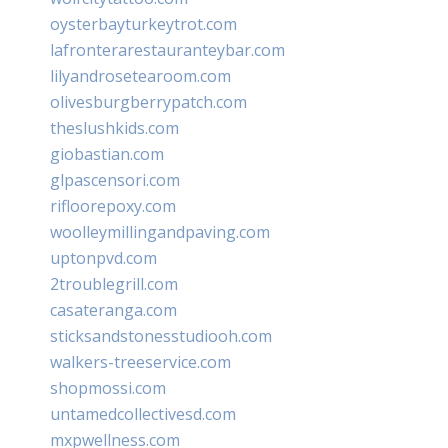
oysterbayturkeytrot.com
lafronterarestauranteybar.com
lilyandrosetearoom.com
olivesburgberrypatch.com
theslushkids.com
giobastian.com
glpascensori.com
rifloorepoxy.com
woolleymillingandpaving.com
uptonpvd.com
2troublegrill.com
casateranga.com
sticksandstonesstudiooh.com
walkers-treeservice.com
shopmossi.com
untamedcollectivesd.com
mxpwellness.com