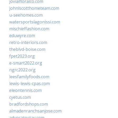
jovialfloralco.com
johnlscotthometeam.com
u-seehomes.com
watersportslagonissi.com
mischieffashion.com
eduwyre.com
retro-interiors.com
theblvd-boise.com
fpet2023.org
e-smart2022.org
ngrc2022.org
leesfamilyfoods.com
lewis-lewis-cpas.com
eleontennis.com
cyetus.com
bradfordshops.com
almadenranchsanjose.com
advocatevijay.com