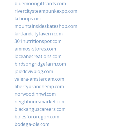
bluemoongiftcards.com
rivercitysteampunkexpo.com
kchoops.net
mountainsideskateshop.com
kirtlandcitytavern.com
301nutritionspot.com
ammos-stores.com
loceanecreations.com
birdsongridgefarm.com
joiedevivblog.com
valera-amsterdam.com
libertybrandhemp.com
norwoodinnwi.com
neighboursmarket.com
blackanguscareers.com
bolesfororegon.com
bodega-ole.com