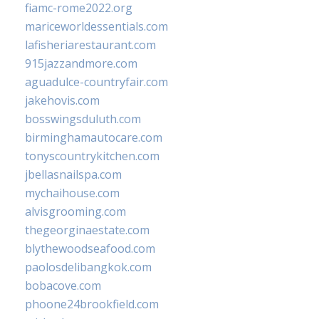
fiamc-rome2022.org
mariceworldessentials.com
lafisheriarestaurant.com
915jazzandmore.com
aguadulce-countryfair.com
jakehovis.com
bosswingsduluth.com
birminghamautocare.com
tonyscountrykitchen.com
jbellasnailspa.com
mychaihouse.com
alvisgrooming.com
thegeorginaestate.com
blythewoodseafood.com
paolosdelibangkok.com
bobacove.com
phoone24brookfield.com