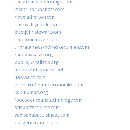
thestreamlinerlounge.com
mestrinorubanofc.com
novelatherton.com
nassvalleygardens.net
electjohnstewart.com
omptourtravels.com
tribratanews-polreskebumen.com
rsudbayuasih.org
publikjurnalistik.org
juneteenthapparel.net
italywarm.com
journaloffinanceeconomics.com
kvk-kumari.org
foodscienceandtechnology.com
scisportsscience.com
addisababacuisineaz.com
burgerimcamas.com