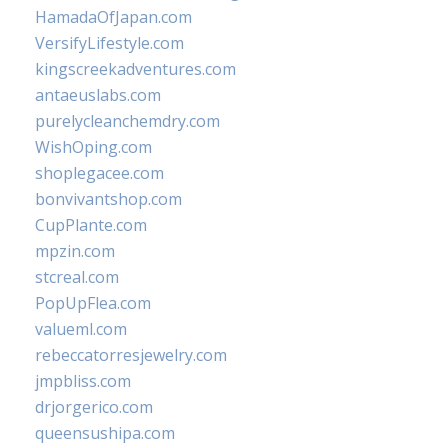
HamadaOfJapan.com
VersifyLifestyle.com
kingscreekadventures.com
antaeuslabs.com
purelycleanchemdry.com
WishOping.com
shoplegacee.com
bonvivantshop.com
CupPlante.com
mpzin.com
stcreal.com
PopUpFlea.com
valueml.com
rebeccatorresjewelry.com
jmpbliss.com
drjorgerico.com
queensushipa.com