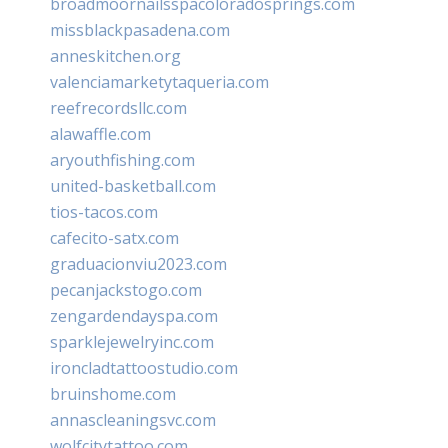
broadmoornailsspacoloradosprings.com
missblackpasadena.com
anneskitchen.org
valenciamarketytaqueria.com
reefrecordsllc.com
alawaffle.com
aryouthfishing.com
united-basketball.com
tios-tacos.com
cafecito-satx.com
graduacionviu2023.com
pecanjackstogo.com
zengardendayspa.com
sparklejewelryinc.com
ironcladtattoostudio.com
bruinshome.com
annascleaningsvc.com
wolfcitytattoo.com