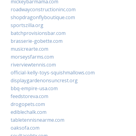
mickeybarmama.com
roadwayconstructioninc.com
shopdragonflyboutique.com
sportszilla.org
batchprovisionsbar.com
brasserie-gobette.com
musicrearte.com
morseysfarms.com
riverviewtennis.com
official-kelly-toys-squishmallows.com
displaygardenonsuncrest.org
bbq-empire-usa.com
feedstoreva.com
drogopets.com
ediblechalk.com
tabletennisnearme.com
oaksofa.com
soultacohtx.com