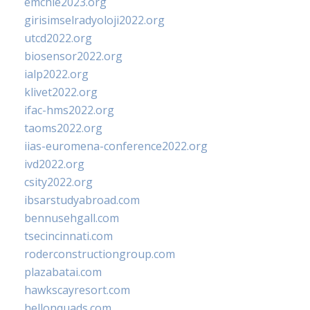
emchie2023.org
girisimselradyoloji2022.org
utcd2022.org
biosensor2022.org
ialp2022.org
klivet2022.org
ifac-hms2022.org
taoms2022.org
iias-euromena-conference2022.org
ivd2022.org
csity2022.org
ibsarstudyabroad.com
bennusehgall.com
tsecincinnati.com
roderconstructiongroup.com
plazabatai.com
hawkscayresort.com
hellonquads.com