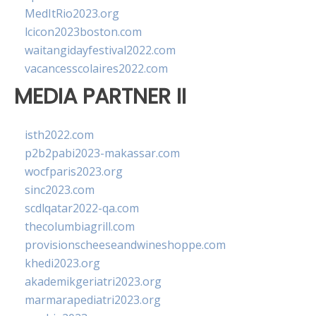
MedItRio2023.org
lcicon2023boston.com
waitangidayfestival2022.com
vacancesscolaires2022.com
MEDIA PARTNER II
isth2022.com
p2b2pabi2023-makassar.com
wocfparis2023.org
sinc2023.com
scdlqatar2022-qa.com
thecolumbiagrill.com
provisionscheeseandwineshoppe.com
khedi2023.org
akademikgeriatri2023.org
marmarapediatri2023.org