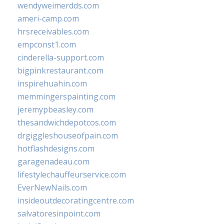
wendyweimerdds.com
ameri-camp.com
hrsreceivables.com
empconst1.com
cinderella-support.com
bigpinkrestaurant.com
inspirehuahin.com
memmingerspainting.com
jeremypbeasley.com
thesandwichdepotcos.com
drgiggleshouseofpain.com
hotflashdesigns.com
garagenadeau.com
lifestylechauffeurservice.com
EverNewNails.com
insideoutdecoratingcentre.com
salvatoresinpoint.com