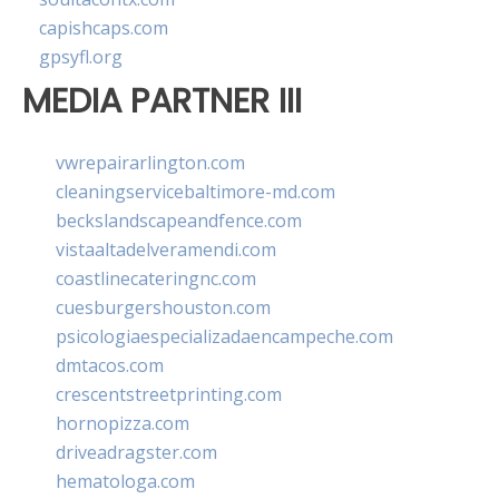
capishcaps.com
gpsyfl.org
MEDIA PARTNER III
vwrepairarlington.com
cleaningservicebaltimore-md.com
beckslandscapeandfence.com
vistaaltadelveramendi.com
coastlinecateringnc.com
cuesburgershouston.com
psicologiaespecializadaencampeche.com
dmtacos.com
crescentstreetprinting.com
hornopizza.com
driveadragster.com
hematologa.com