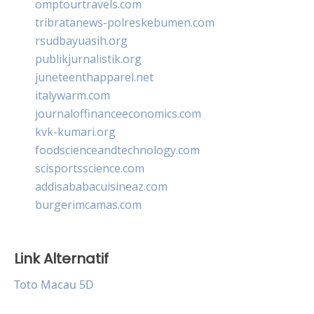
omptourtravels.com
tribratanews-polreskebumen.com
rsudbayuasih.org
publikjurnalistik.org
juneteenthapparel.net
italywarm.com
journaloffinanceeconomics.com
kvk-kumari.org
foodscienceandtechnology.com
scisportsscience.com
addisababacuisineaz.com
burgerimcamas.com
Link Alternatif
Toto Macau 5D