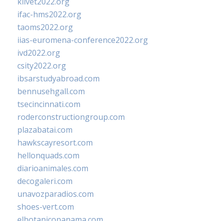
klivet2022.org
ifac-hms2022.org
taoms2022.org
iias-euromena-conference2022.org
ivd2022.org
csity2022.org
ibsarstudyabroad.com
bennusehgall.com
tsecincinnati.com
roderconstructiongroup.com
plazabatai.com
hawkscayresort.com
hellonquads.com
diarioanimales.com
decogaleri.com
unavozparadios.com
shoes-vert.com
elbotanicopanama.com