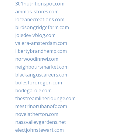
301nutritionspot.com
ammos-stores.com
loceanecreations.com
birdsongridgefarm.com
joiedevivblog.com
valera-amsterdam.com
libertybrandhemp.com
norwoodinnwi.com
neighboursmarket.com
blackanguscareers.com
bolesfororegon.com
bodega-ole.com
thestreamlinerlounge.com
mestrinorubanofc.com
novelatherton.com
nassvalleygardens.net
electjohnstewart.com