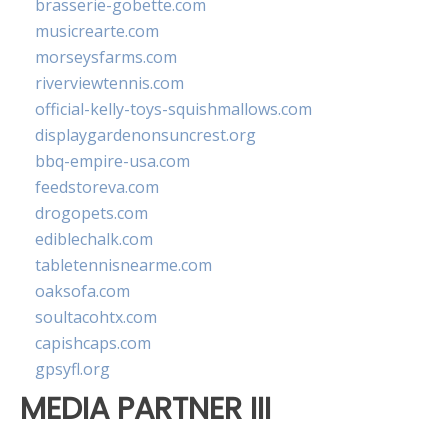
brasserie-gobette.com
musicrearte.com
morseysfarms.com
riverviewtennis.com
official-kelly-toys-squishmallows.com
displaygardenonsuncrest.org
bbq-empire-usa.com
feedstoreva.com
drogopets.com
ediblechalk.com
tabletennisnearme.com
oaksofa.com
soultacohtx.com
capishcaps.com
gpsyfl.org
MEDIA PARTNER III