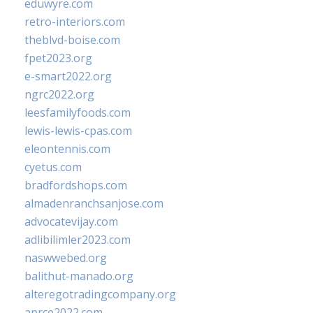
eduwyre.com
retro-interiors.com
theblvd-boise.com
fpet2023.org
e-smart2022.org
ngrc2022.org
leesfamilyfoods.com
lewis-lewis-cpas.com
eleontennis.com
cyetus.com
bradfordshops.com
almadenranchsanjose.com
advocatevijay.com
adlibilimler2023.com
naswwebed.org
balithut-manado.org
alteregotradingcompany.org
aprce2022.com