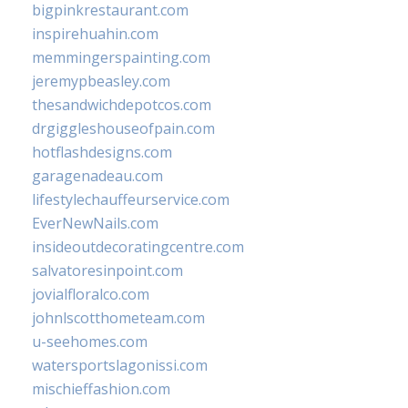
bigpinkrestaurant.com
inspirehuahin.com
memmingerspainting.com
jeremypbeasley.com
thesandwichdepotcos.com
drgiggleshouseofpain.com
hotflashdesigns.com
garagenadeau.com
lifestylechauffeurservice.com
EverNewNails.com
insideoutdecoratingcentre.com
salvatoresinpoint.com
jovialfloralco.com
johnlscotthometeam.com
u-seehomes.com
watersportslagonissi.com
mischieffashion.com