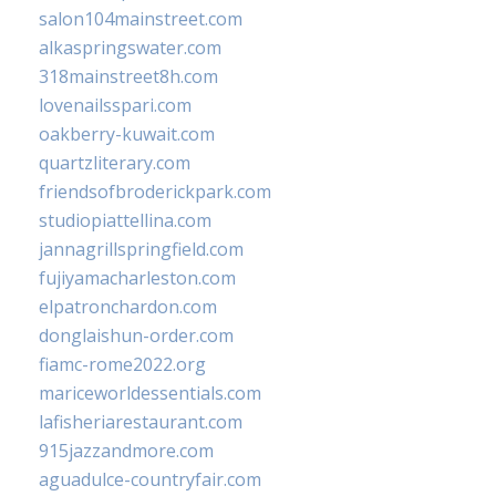
salon104mainstreet.com
alkaspringswater.com
318mainstreet8h.com
lovenailsspari.com
oakberry-kuwait.com
quartzliterary.com
friendsofbroderickpark.com
studiopiattellina.com
jannagrillspringfield.com
fujiyamacharleston.com
elpatronchardon.com
donglaishun-order.com
fiamc-rome2022.org
mariceworldessentials.com
lafisheriarestaurant.com
915jazzandmore.com
aguadulce-countryfair.com