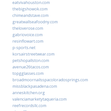
eatvivahouston.com
thebigshowok.com
chimeandstave.com
greatwallseafoodny.com
theloverose.com
gabriovoice.com
resinflowart.com
p-sports.net
korsairstreetwear.com
petshopallston.com
avenue26tacos.com
topgglasses.com
broadmoornailsspacoloradosprings.com
missblackpasadena.com
anneskitchen.org
valenciamarketytaqueria.com
reefrecordsllc.com