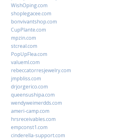
WishOping.com
shoplegacee.com
bonvivantshop.com
CupPlante.com
mpzin.com
stcreal.com
PopUpFlea.com
valueml.com
rebeccatorresjewelry.com
jmpbliss.com
drjorgerico.com
queensushipa.com
wendyweimerdds.com
ameri-camp.com
hrsreceivables.com
empconst1.com
cinderella-support.com