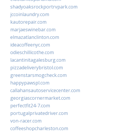
shadyoaksrockportrvpark.com
jccoinlaundry.com
kautorepair.com
marjaeswinebar.com
elmazatlanclinton.com
ideacoffeenyc.com
odieschillicothe.com
lacantinitagalesburg.com
pizzadeliverybristol.com
greenstarsmogcheck.com
happypawspl.com
callahansautoservicecenter.com
georgiascornermarket.com
perfectfit24-7.com
portugalprivatedriver.com
von-racer.com
coffeeshopcharleston.com