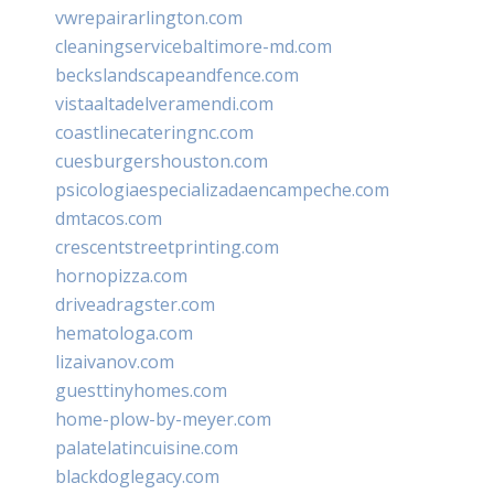
vwrepairarlington.com
cleaningservicebaltimore-md.com
beckslandscapeandfence.com
vistaaltadelveramendi.com
coastlinecateringnc.com
cuesburgershouston.com
psicologiaespecializadaencampeche.com
dmtacos.com
crescentstreetprinting.com
hornopizza.com
driveadragster.com
hematologa.com
lizaivanov.com
guesttinyhomes.com
home-plow-by-meyer.com
palatelatincuisine.com
blackdoglegacy.com