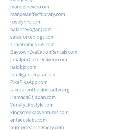
manoelneves.com
mandelaeffectlibrary.com
roselynns.com
balanceyoganj.com
salesforceblogs.com
TrainGames365.com
BaytownEvaCationRentals.com
JabalpurCakeDelivery.com
halobjd.com
intelligenceqatar.com
PikaPikaApp.com
takecareofbusinessdfw.org
HamadaOfJapan.com
VersifyLifestyle.com
kingscreekadventures.com
antaeuslabs.com
purelycleanchemdry.com