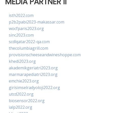
MEDIA PARTNER II
isth2022.com
p2b2pabi2023-makassar.com
wocfparis2023.org
sinc2023.com
scdlqatar2022-qa.com
thecolumbiagrill.com
provisionscheeseandwineshoppe.com
khedi2023.org
akademikgeriatri2023.org
marmarapediatri2023.org
emchie2023.org
girisimselradyoloji2022.org
utcd2022.org
biosensor2022.org
ialp2022.org