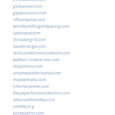
giobastian.com
glpascensori.com
rifloorepoxy.com
woolleymillingandpaving.com
uptonpvd.com
2troublegrill.com
casateranga.com
sticksandstonesstudiooh.com
walkers-treeservice.com
shopmossi.com
untamedcollectivesd.com
mxpwellness.com
infernocanine.com
thepaperhousecollection.com
allisonwillisholley.com
solslite.org
portwayinn.com