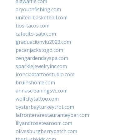
alawaffle.com
aryouthfishing.com
united-basketball.com
tios-tacos.com
cafecito-satx.com
graduacionviu2023.com
pecanjackstogo.com
zengardendayspa.com
sparklejewelryinc.com
ironcladtattoostudio.com
bruinshome.com
annascleaningsvc.com
wolfcitytattoo.com
oysterbayturkeytrot.com
lafronterarestauranteybar.com
lilyandrosetearoom.com
olivesburgberrypatch.com
theslushkids.com