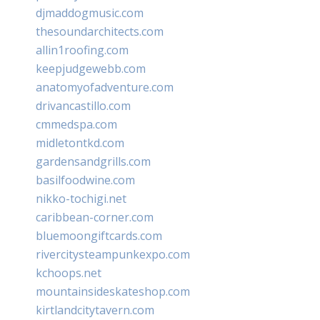
djmaddogmusic.com
thesoundarchitects.com
allin1roofing.com
keepjudgewebb.com
anatomyofadventure.com
drivancastillo.com
cmmedspa.com
midletontkd.com
gardensandgrills.com
basilfoodwine.com
nikko-tochigi.net
caribbean-corner.com
bluemoongiftcards.com
rivercitysteampunkexpo.com
kchoops.net
mountainsideskateshop.com
kirtlandcitytavern.com