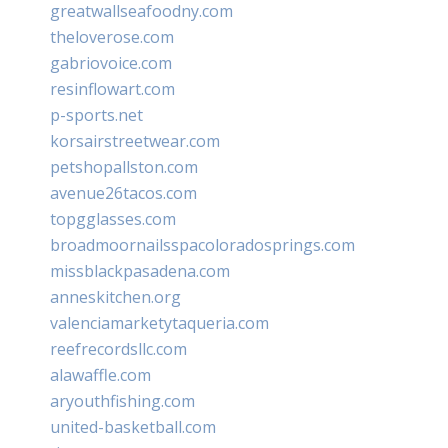
greatwallseafoodny.com
theloverose.com
gabriovoice.com
resinflowart.com
p-sports.net
korsairstreetwear.com
petshopallston.com
avenue26tacos.com
topgglasses.com
broadmoornailsspacoloradosprings.com
missblackpasadena.com
anneskitchen.org
valenciamarketytaqueria.com
reefrecordsllc.com
alawaffle.com
aryouthfishing.com
united-basketball.com