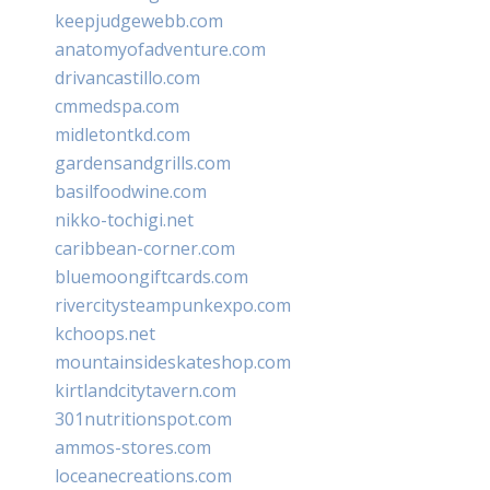
keepjudgewebb.com
anatomyofadventure.com
drivancastillo.com
cmmedspa.com
midletontkd.com
gardensandgrills.com
basilfoodwine.com
nikko-tochigi.net
caribbean-corner.com
bluemoongiftcards.com
rivercitysteampunkexpo.com
kchoops.net
mountainsideskateshop.com
kirtlandcitytavern.com
301nutritionspot.com
ammos-stores.com
loceanecreations.com