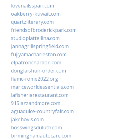
lovenailsspari.com
oakberry-kuwait.com
quartzliterary.com
friendsofbroderickpark.com
studiopiattellina.com
jannagrillspringfield.com
fujiyamacharleston.com
elpatronchardon.com
donglaishun-order.com
fiamc-rome2022.org
mariceworldessentials.com
lafisheriarestaurant.com
915jazzandmore.com
aguadulce-countryfair.com
jakehovis.com
bosswingsduluth.com
birminghamautocare.com