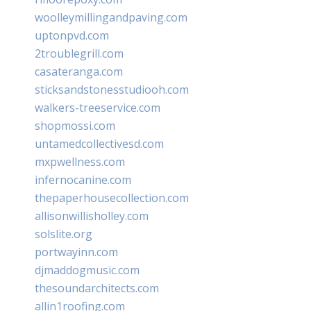
woolleymillingandpaving.com
uptonpvd.com
2troublegrill.com
casateranga.com
sticksandstonesstudiooh.com
walkers-treeservice.com
shopmossi.com
untamedcollectivesd.com
mxpwellness.com
infernocanine.com
thepaperhousecollection.com
allisonwillisholley.com
solslite.org
portwayinn.com
djmaddogmusic.com
thesoundarchitects.com
allin1roofing.com