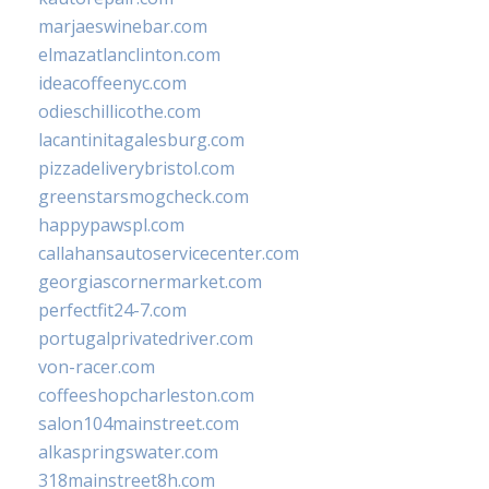
marjaeswinebar.com
elmazatlanclinton.com
ideacoffeenyc.com
odieschillicothe.com
lacantinitagalesburg.com
pizzadeliverybristol.com
greenstarsmogcheck.com
happypawspl.com
callahansautoservicecenter.com
georgiascornermarket.com
perfectfit24-7.com
portugalprivatedriver.com
von-racer.com
coffeeshopcharleston.com
salon104mainstreet.com
alkaspringswater.com
318mainstreet8h.com