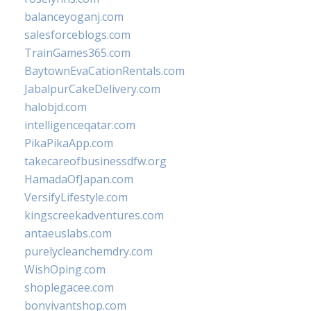
balanceyoganj.com
salesforceblogs.com
TrainGames365.com
BaytownEvaCationRentals.com
JabalpurCakeDelivery.com
halobjd.com
intelligenceqatar.com
PikaPikaApp.com
takecareofbusinessdfw.org
HamadaOfJapan.com
VersifyLifestyle.com
kingscreekadventures.com
antaeuslabs.com
purelycleanchemdry.com
WishOping.com
shoplegacee.com
bonvivantshop.com