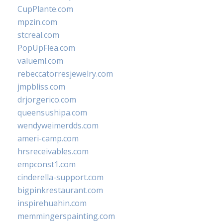
CupPlante.com
mpzin.com
stcreal.com
PopUpFlea.com
valueml.com
rebeccatorresjewelry.com
jmpbliss.com
drjorgerico.com
queensushipa.com
wendyweimerdds.com
ameri-camp.com
hrsreceivables.com
empconst1.com
cinderella-support.com
bigpinkrestaurant.com
inspirehuahin.com
memmingerspainting.com