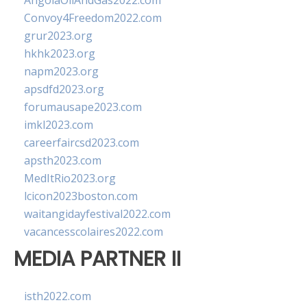
AngolaOilAndGas2022.com
Convoy4Freedom2022.com
grur2023.org
hkhk2023.org
napm2023.org
apsdfd2023.org
forumausape2023.com
imkl2023.com
careerfaircsd2023.com
apsth2023.com
MedItRio2023.org
lcicon2023boston.com
waitangidayfestival2022.com
vacancesscolaires2022.com
MEDIA PARTNER II
isth2022.com