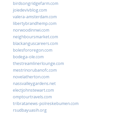
birdsongridgefarm.com
joiedevivblog.com
valera-amsterdam.com
libertybrandhemp.com
norwoodinnwi.com
neighboursmarket.com
blackanguscareers.com
bolesfororegon.com
bodega-ole.com
thestreamlinerlounge.com
mestrinorubanofc.com
novelatherton.com
nassvalleygardens.net
electjohnstewart.com
omptourtravels.com
tribratanews-polreskebumen.com
rsudbayuasih.org