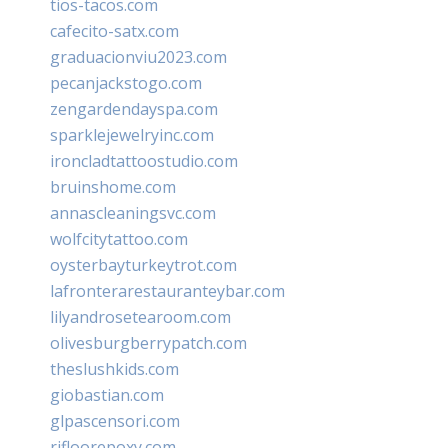
tios-tacos.com
cafecito-satx.com
graduacionviu2023.com
pecanjackstogo.com
zengardendayspa.com
sparklejewelryinc.com
ironcladtattoostudio.com
bruinshome.com
annascleaningsvc.com
wolfcitytattoo.com
oysterbayturkeytrot.com
lafronterarestauranteybar.com
lilyandrosetearoom.com
olivesburgberrypatch.com
theslushkids.com
giobastian.com
glpascensori.com
rifloorepoxy.com