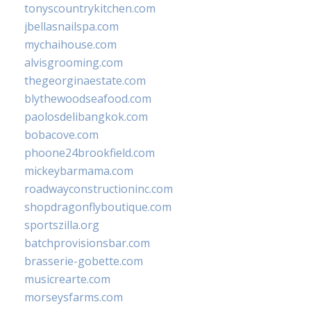
tonyscountrykitchen.com
jbellasnailspa.com
mychaihouse.com
alvisgrooming.com
thegeorginaestate.com
blythewoodseafood.com
paolosdelibangkok.com
bobacove.com
phoone24brookfield.com
mickeybarmama.com
roadwayconstructioninc.com
shopdragonflyboutique.com
sportszilla.org
batchprovisionsbar.com
brasserie-gobette.com
musicrearte.com
morseysfarms.com