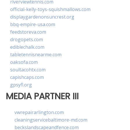
riverviewtennis.com
official-kelly-toys-squishmallows.com
displaygardenonsuncrest.org
bbq-empire-usa.com
feedstoreva.com
drogopets.com
ediblechalk.com
tabletennisnearme.com
oaksofa.com
soultacohtx.com
capishcaps.com
gpsyfl.org
MEDIA PARTNER III
vwrepairarlington.com
cleaningservicebaltimore-md.com
beckslandscapeandfence.com