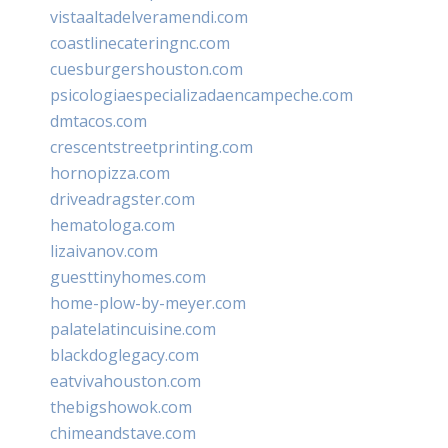
vistaaltadelveramendi.com
coastlinecateringnc.com
cuesburgershouston.com
psicologiaespecializadaencampeche.com
dmtacos.com
crescentstreetprinting.com
hornopizza.com
driveadragster.com
hematologa.com
lizaivanov.com
guesttinyhomes.com
home-plow-by-meyer.com
palatelatincuisine.com
blackdoglegacy.com
eatvivahouston.com
thebigshowok.com
chimeandstave.com