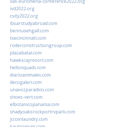
iias-euromena-conference2022.org
ivd2022.org
csity2022.org
ibsarstudyabroad.com
bennusehgall.com
tsecincinnati.com
roderconstructiongroup.com
plazabatai.com
hawkscayresort.com
hellonquads.com
diarioanimales.com
decogaleri.com
unavozparadios.com
shoes-vert.com
elbotanicopanama.com
shadyoaksrockportrvpark.com
jccoinlaundry.com
kautorepair.com