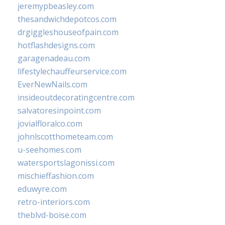
jeremypbeasley.com
thesandwichdepotcos.com
drgiggleshouseofpain.com
hotflashdesigns.com
garagenadeau.com
lifestylechauffeurservice.com
EverNewNails.com
insideoutdecoratingcentre.com
salvatoresinpoint.com
jovialfloralco.com
johnlscotthometeam.com
u-seehomes.com
watersportslagonissi.com
mischieffashion.com
eduwyre.com
retro-interiors.com
theblvd-boise.com