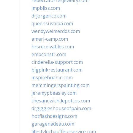
rebeccatorresjewelry.com
jmpbliss.com
drjorgerico.com
queensushipa.com
wendyweimerdds.com
ameri-camp.com
hrsreceivables.com
empconst1.com
cinderella-support.com
bigpinkrestaurant.com
inspirehuahin.com
memmingerspainting.com
jeremypbeasley.com
thesandwichdepotcos.com
drgiggleshouseofpain.com
hotflashdesigns.com
garagenadeau.com
lifestylechauffeurservice.com