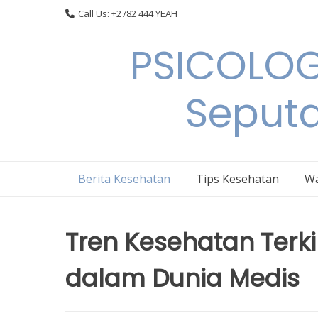
Skip
Call Us: +2782 444 YEAH
to
content
PSICOLOG
Seput
Berita Kesehatan
Tips Kesehatan
Wa
Tren Kesehatan Terki
dalam Dunia Medis