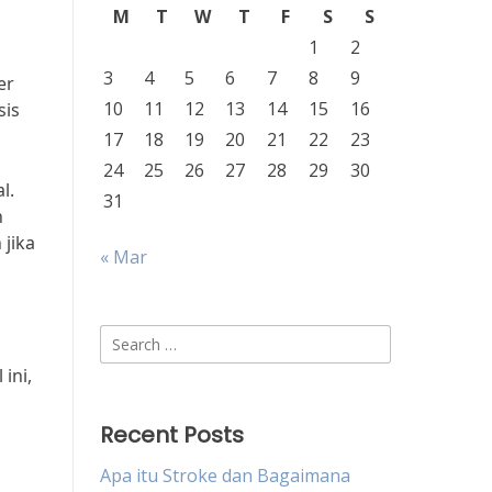
M
T
W
T
F
S
S
1
2
3
4
5
6
7
8
9
er
10
11
12
13
14
15
16
sis
17
18
19
20
21
22
23
24
25
26
27
28
29
30
l.
31
n
jika
« Mar
Search
for:
ini,
Recent Posts
Apa itu Stroke dan Bagaimana