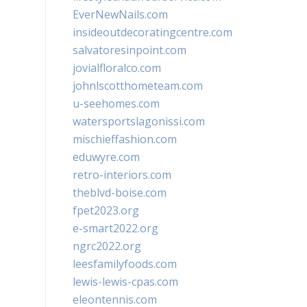
EverNewNails.com
insideoutdecoratingcentre.com
salvatoresinpoint.com
jovialfloralco.com
johnlscotthometeam.com
u-seehomes.com
watersportslagonissi.com
mischieffashion.com
eduwyre.com
retro-interiors.com
theblvd-boise.com
fpet2023.org
e-smart2022.org
ngrc2022.org
leesfamilyfoods.com
lewis-lewis-cpas.com
eleontennis.com