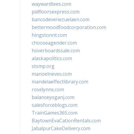
waywardtees.com
pidfloorsexpress.com
bancodevenezuelaen.com
bettermoodfoodcorporation.com
hingstonnt.com
chooseagender.com
hoverboardssale.com
alaskapolitics.com
stsmp.org
manoelneves.com
mandelaeffectlibrary.com
roselynns.com
balanceyoganj.com
salesforceblogs.com
TrainGames365.com
BaytownEvaCationRentals.com
JabalpurCakeDelivery.com