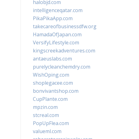
halobjd.com
intelligenceqatar.com
PikaPikaApp.com
takecareofbusinessdfw.org
HamadaOfJapan.com
VersifyLifestyle.com
kingscreekadventures.com
antaeuslabs.com
purelycleanchemdry.com
WishOping.com
shoplegacee.com
bonvivantshop.com
CupPlante.com
mpzin.com
stcreal.com
PopUpFlea.com
valueml.com