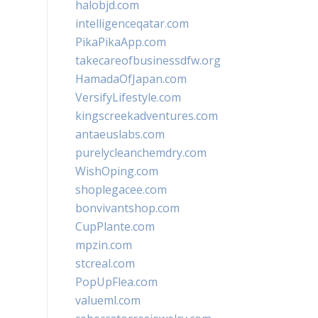
halobjd.com
intelligenceqatar.com
PikaPikaApp.com
takecareofbusinessdfw.org
HamadaOfJapan.com
VersifyLifestyle.com
kingscreekadventures.com
antaeuslabs.com
purelycleanchemdry.com
WishOping.com
shoplegacee.com
bonvivantshop.com
CupPlante.com
mpzin.com
stcreal.com
PopUpFlea.com
valueml.com