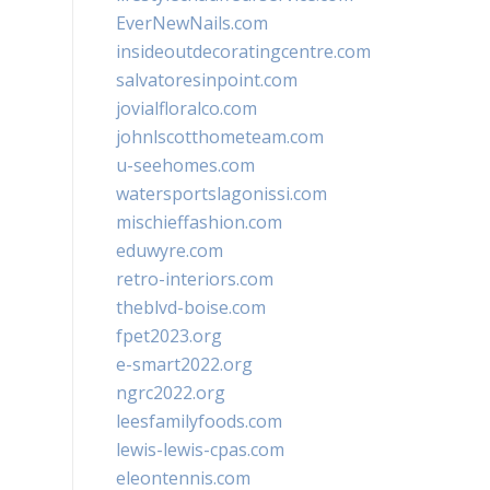
EverNewNails.com
insideoutdecoratingcentre.com
salvatoresinpoint.com
jovialfloralco.com
johnlscotthometeam.com
u-seehomes.com
watersportslagonissi.com
mischieffashion.com
eduwyre.com
retro-interiors.com
theblvd-boise.com
fpet2023.org
e-smart2022.org
ngrc2022.org
leesfamilyfoods.com
lewis-lewis-cpas.com
eleontennis.com