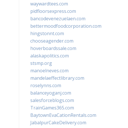
waywardtees.com
pidfloorsexpress.com
bancodevenezuelaen.com
bettermoodfoodcorporation.com
hingstonnt.com
chooseagender.com
hoverboardssale.com
alaskapolitics.com
stsmp.org
manoelneves.com
mandelaeffectlibrary.com
roselynns.com
balanceyoganj.com
salesforceblogs.com
TrainGames365.com
BaytownEvaCationRentals.com
JabalpurCakeDelivery.com