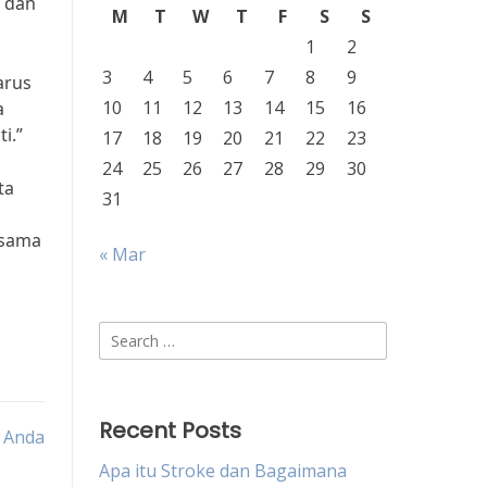
a dan
M
T
W
T
F
S
S
1
2
3
4
5
6
7
8
9
arus
10
11
12
13
14
15
16
a
i.”
17
18
19
20
21
22
23
24
25
26
27
28
29
30
ta
31
-sama
« Mar
Search
for:
Recent Posts
 Anda
Apa itu Stroke dan Bagaimana