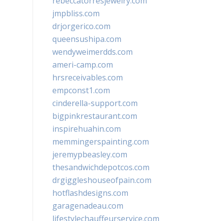
rebeccatorresjewelry.com
jmpbliss.com
drjorgerico.com
queensushipa.com
wendyweimerdds.com
ameri-camp.com
hrsreceivables.com
empconst1.com
cinderella-support.com
bigpinkrestaurant.com
inspirehuahin.com
memmingerspainting.com
jeremypbeasley.com
thesandwichdepotcos.com
drgiggleshouseofpain.com
hotflashdesigns.com
garagenadeau.com
lifestylechauffeurservice.com