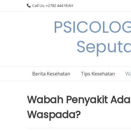
Skip
Call Us: +2782 444 YEAH
to
content
PSICOLOG
Seput
Berita Kesehatan
Tips Kesehatan
Wa
Wabah Penyakit Ada
Waspada?