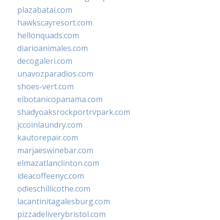
plazabatai.com
hawkscayresort.com
hellonquads.com
diarioanimales.com
decogaleri.com
unavozparadios.com
shoes-vert.com
elbotanicopanama.com
shadyoaksrockportrvpark.com
jccoinlaundry.com
kautorepair.com
marjaeswinebar.com
elmazatlanclinton.com
ideacoffeenyc.com
odieschillicothe.com
lacantinitagalesburg.com
pizzadeliverybristol.com