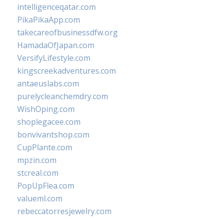
intelligenceqatar.com
PikaPikaApp.com
takecareofbusinessdfw.org
HamadaOfJapan.com
VersifyLifestyle.com
kingscreekadventures.com
antaeuslabs.com
purelycleanchemdry.com
WishOping.com
shoplegacee.com
bonvivantshop.com
CupPlante.com
mpzin.com
stcreal.com
PopUpFlea.com
valueml.com
rebeccatorresjewelry.com