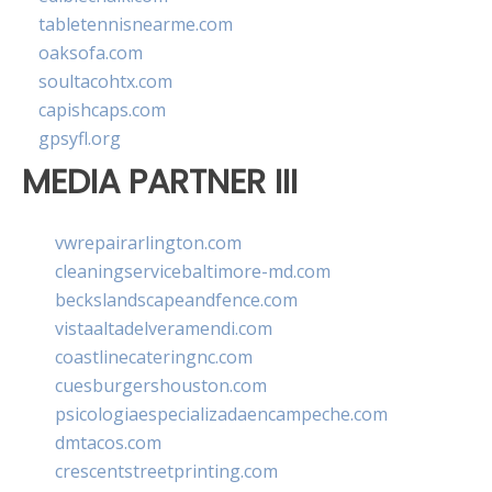
tabletennisnearme.com
oaksofa.com
soultacohtx.com
capishcaps.com
gpsyfl.org
MEDIA PARTNER III
vwrepairarlington.com
cleaningservicebaltimore-md.com
beckslandscapeandfence.com
vistaaltadelveramendi.com
coastlinecateringnc.com
cuesburgershouston.com
psicologiaespecializadaencampeche.com
dmtacos.com
crescentstreetprinting.com