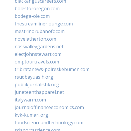
blackanguscareers.com
bolesfororegon.com
bodega-ole.com
thestreamlinerlounge.com
mestrinorubanofc.com
novelatherton.com
nassvalleygardens.net
electjohnstewart.com
omptourtravels.com
tribratanews-polreskebumen.com
rsudbayuasih.org
publikjurnalistik.org
juneteenthapparel.net
italywarm.com
journaloffinanceeconomics.com
kvk-kumari.org
foodscienceandtechnology.com
scisportsscience.com