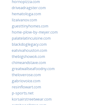
hornopizza.com
driveadragster.com
hematologa.com
lizaivanov.com
guesttinyhomes.com
home-plow-by-meyer.com
palatelatincuisine.com
blackdoglegacy.com
eatvivahouston.com
thebigshowok.com
chimeandstave.com
greatwallseafoodny.com
theloverose.com
gabriovoice.com
resinflowart.com
p-sports.net
korsairstreetwear.com