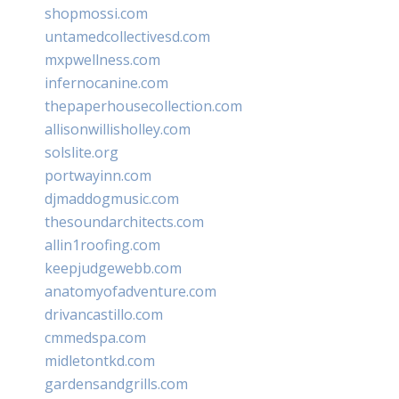
shopmossi.com
untamedcollectivesd.com
mxpwellness.com
infernocanine.com
thepaperhousecollection.com
allisonwillisholley.com
solslite.org
portwayinn.com
djmaddogmusic.com
thesoundarchitects.com
allin1roofing.com
keepjudgewebb.com
anatomyofadventure.com
drivancastillo.com
cmmedspa.com
midletontkd.com
gardensandgrills.com