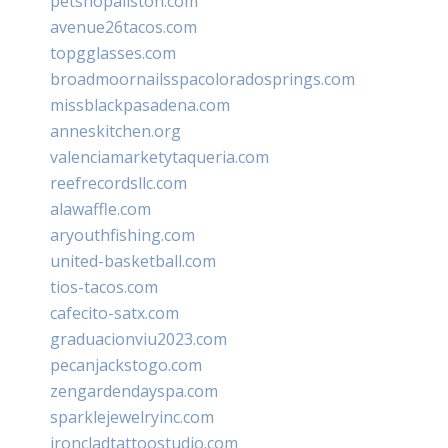
petshopallston.com
avenue26tacos.com
topgglasses.com
broadmoornailsspacoloradosprings.com
missblackpasadena.com
anneskitchen.org
valenciamarketytaqueria.com
reefrecordsllc.com
alawaffle.com
aryouthfishing.com
united-basketball.com
tios-tacos.com
cafecito-satx.com
graduacionviu2023.com
pecanjackstogo.com
zengardendayspa.com
sparklejewelryinc.com
ironcladtattoostudio.com