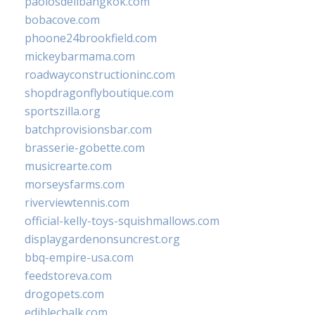
paolosdelibangkok.com
bobacove.com
phoone24brookfield.com
mickeybarmama.com
roadwayconstructioninc.com
shopdragonflyboutique.com
sportszilla.org
batchprovisionsbar.com
brasserie-gobette.com
musicrearte.com
morseysfarms.com
riverviewtennis.com
official-kelly-toys-squishmallows.com
displaygardenonsuncrest.org
bbq-empire-usa.com
feedstoreva.com
drogopets.com
ediblechalk.com