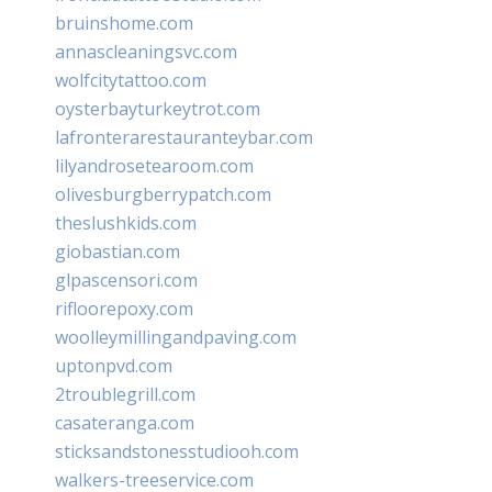
bruinshome.com
annascleaningsvc.com
wolfcitytattoo.com
oysterbayturkeytrot.com
lafronterarestauranteybar.com
lilyandrosetearoom.com
olivesburgberrypatch.com
theslushkids.com
giobastian.com
glpascensori.com
rifloorepoxy.com
woolleymillingandpaving.com
uptonpvd.com
2troublegrill.com
casateranga.com
sticksandstonesstudiooh.com
walkers-treeservice.com