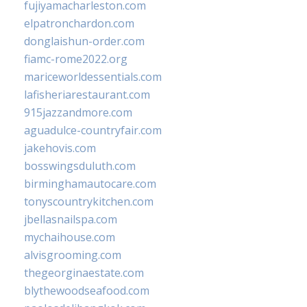
fujiyamacharleston.com
elpatronchardon.com
donglaishun-order.com
fiamc-rome2022.org
mariceworldessentials.com
lafisheriarestaurant.com
915jazzandmore.com
aguadulce-countryfair.com
jakehovis.com
bosswingsduluth.com
birminghamautocare.com
tonyscountrykitchen.com
jbellasnailspa.com
mychaihouse.com
alvisgrooming.com
thegeorginaestate.com
blythewoodseafood.com