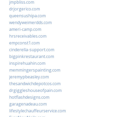
jmpbliss.com
drjorgerico.com
queensushipa.com
wendyweimerdds.com
ameri-camp.com
hrsreceivables.com
empconst1.com
cinderella-support.com
bigpinkrestaurant.com
inspirehuahin.com
memmingerspainting.com
jeremypbeasley.com
thesandwichdepotcos.com
drgiggleshouseofpain.com
hotflashdesigns.com
garagenadeau.com
lifestylechauffeurservice.com