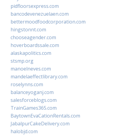
pidfloorsexpress.com
bancodevenezuelaen.com
bettermoodfoodcorporation.com
hingstonnt.com
chooseagender.com
hoverboardssale.com
alaskapolitics.com
stsmp.org
manoelneves.com
mandelaeffectlibrary.com
roselynns.com
balanceyoganj.com
salesforceblogs.com
TrainGames365.com
BaytownEvaCationRentals.com
JabalpurCakeDelivery.com
halobjd.com