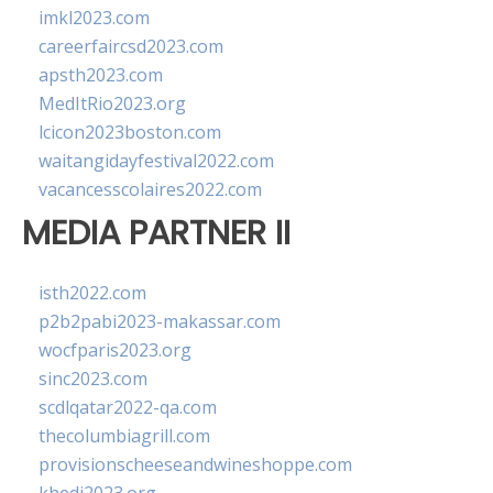
imkl2023.com
careerfaircsd2023.com
apsth2023.com
MedItRio2023.org
lcicon2023boston.com
waitangidayfestival2022.com
vacancesscolaires2022.com
MEDIA PARTNER II
isth2022.com
p2b2pabi2023-makassar.com
wocfparis2023.org
sinc2023.com
scdlqatar2022-qa.com
thecolumbiagrill.com
provisionscheeseandwineshoppe.com