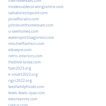
EverNewNails.com
insideoutdecoratingcentre.com
salvatoresinpoint.com
jovialfloralco.com
johnlscotthometeam.com
u-seehomes.com
watersportslagonissi.com
mischieffashion.com
eduwyre.com
retro-interiors.com
theblvd-boise.com
fpet2023.org
e-smart2022.org
ngrc2022.org
leesfamilyfoods.com
lewis-lewis-cpas.com
eleontennis.com
cyetus.com