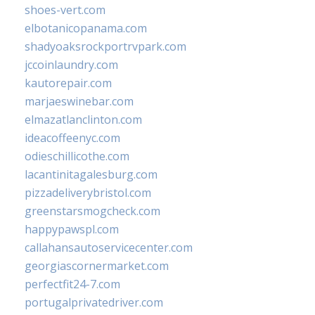
shoes-vert.com
elbotanicopanama.com
shadyoaksrockportrvpark.com
jccoinlaundry.com
kautorepair.com
marjaeswinebar.com
elmazatlanclinton.com
ideacoffeenyc.com
odieschillicothe.com
lacantinitagalesburg.com
pizzadeliverybristol.com
greenstarsmogcheck.com
happypawspl.com
callahansautoservicecenter.com
georgiascornermarket.com
perfectfit24-7.com
portugalprivatedriver.com