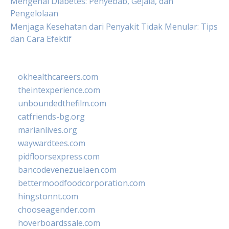
Mengenal Diabetes: Penyebab, Gejala, dan
Pengelolaan
Menjaga Kesehatan dari Penyakit Tidak Menular: Tips
dan Cara Efektif
okhealthcareers.com
theintexperience.com
unboundedthefilm.com
catfriends-bg.org
marianlives.org
waywardtees.com
pidfloorsexpress.com
bancodevenezuelaen.com
bettermoodfoodcorporation.com
hingstonnt.com
chooseagender.com
hoverboardssale.com