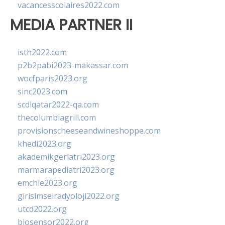
vacancesscolaires2022.com
MEDIA PARTNER II
isth2022.com
p2b2pabi2023-makassar.com
wocfparis2023.org
sinc2023.com
scdlqatar2022-qa.com
thecolumbiagrill.com
provisionscheeseandwineshoppe.com
khedi2023.org
akademikgeriatri2023.org
marmarapediatri2023.org
emchie2023.org
girisimselradyoloji2022.org
utcd2022.org
biosensor2022.org