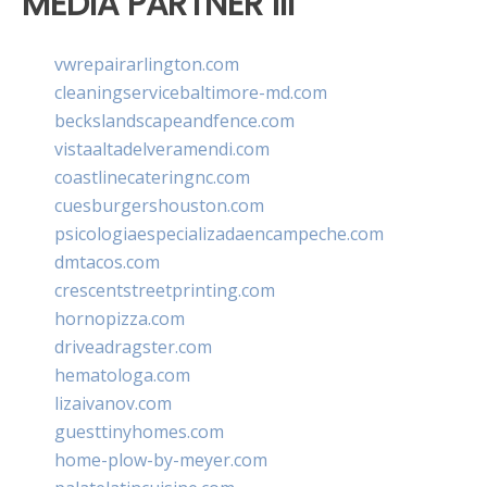
MEDIA PARTNER III
vwrepairarlington.com
cleaningservicebaltimore-md.com
beckslandscapeandfence.com
vistaaltadelveramendi.com
coastlinecateringnc.com
cuesburgershouston.com
psicologiaespecializadaencampeche.com
dmtacos.com
crescentstreetprinting.com
hornopizza.com
driveadragster.com
hematologa.com
lizaivanov.com
guesttinyhomes.com
home-plow-by-meyer.com