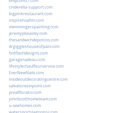
empconst1.com
cinderella-support.com
bigpinkrestaurant.com
inspirehuahin.com
memmingerspainting.com
jeremypbeasley.com
thesandwichdepotcos.com
drgiggleshouseofpain.com
hotflashdesigns.com
garagenadeau.com
lifestylechauffeurservice.com
EverNewNails.com
insideoutdecoratingcentre.com
salvatoresinpoint.com
jovialfloralco.com
johnlscotthometeam.com
u-seehomes.com
watersportslagonissi.com