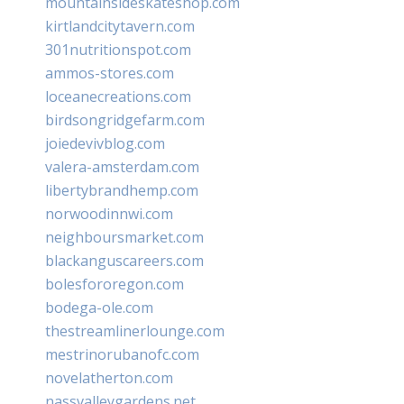
mountainsideskateshop.com
kirtlandcitytavern.com
301nutritionspot.com
ammos-stores.com
loceanecreations.com
birdsongridgefarm.com
joiedevivblog.com
valera-amsterdam.com
libertybrandhemp.com
norwoodinnwi.com
neighboursmarket.com
blackanguscareers.com
bolesfororegon.com
bodega-ole.com
thestreamlinerlounge.com
mestrinorubanofc.com
novelatherton.com
nassvalleygardens.net