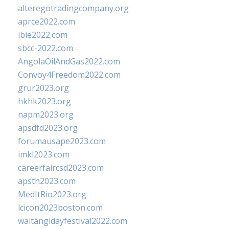
alteregotradingcompany.org
aprce2022.com
ibie2022.com
sbcc-2022.com
AngolaOilAndGas2022.com
Convoy4Freedom2022.com
grur2023.org
hkhk2023.org
napm2023.org
apsdfd2023.org
forumausape2023.com
imkl2023.com
careerfaircsd2023.com
apsth2023.com
MedItRio2023.org
lcicon2023boston.com
waitangidayfestival2022.com