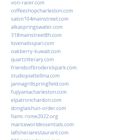
von-racer.com
coffeeshopcharleston.com
salon104mainstreet.com
alkaspringswater.com
318mainstreet8h.com
lovenailsspari.com
oakberry-kuwait.com
quartzliterary.com
friendsofbroderickpark.com
studiopiattellina.com
jannagrillspringfield.com
fujiyamacharleston.com
elpatronchardon.com
donglaishun-order.com
fiamc-rome2022.org
mariceworldessentials.com
lafisheriarestaurant.com