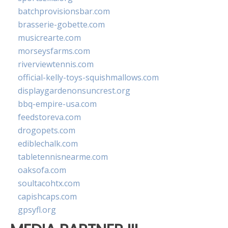
batchprovisionsbar.com
brasserie-gobette.com
musicrearte.com
morseysfarms.com
riverviewtennis.com
official-kelly-toys-squishmallows.com
displaygardenonsuncrest.org
bbq-empire-usa.com
feedstoreva.com
drogopets.com
ediblechalk.com
tabletennisnearme.com
oaksofa.com
soultacohtx.com
capishcaps.com
gpsyfl.org