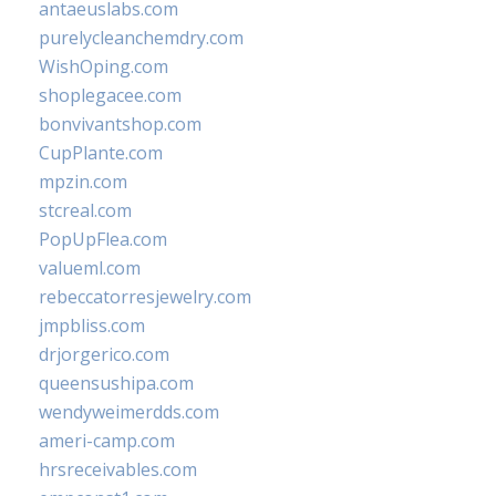
antaeuslabs.com
purelycleanchemdry.com
WishOping.com
shoplegacee.com
bonvivantshop.com
CupPlante.com
mpzin.com
stcreal.com
PopUpFlea.com
valueml.com
rebeccatorresjewelry.com
jmpbliss.com
drjorgerico.com
queensushipa.com
wendyweimerdds.com
ameri-camp.com
hrsreceivables.com