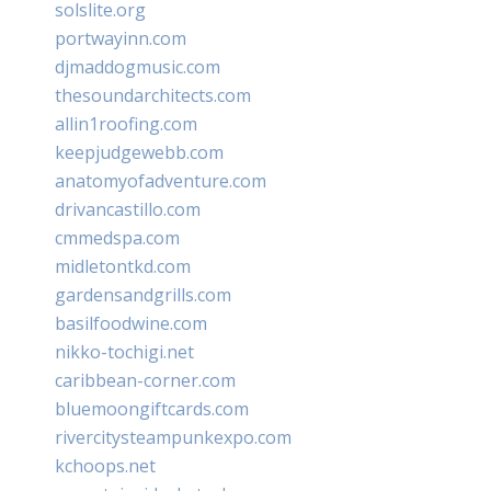
solslite.org
portwayinn.com
djmaddogmusic.com
thesoundarchitects.com
allin1roofing.com
keepjudgewebb.com
anatomyofadventure.com
drivancastillo.com
cmmedspa.com
midletontkd.com
gardensandgrills.com
basilfoodwine.com
nikko-tochigi.net
caribbean-corner.com
bluemoongiftcards.com
rivercitysteampunkexpo.com
kchoops.net