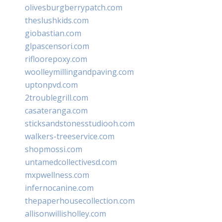
olivesburgberrypatch.com
theslushkids.com
giobastian.com
glpascensori.com
rifloorepoxy.com
woolleymillingandpaving.com
uptonpvd.com
2troublegrill.com
casateranga.com
sticksandstonesstudiooh.com
walkers-treeservice.com
shopmossi.com
untamedcollectivesd.com
mxpwellness.com
infernocanine.com
thepaperhousecollection.com
allisonwillisholley.com