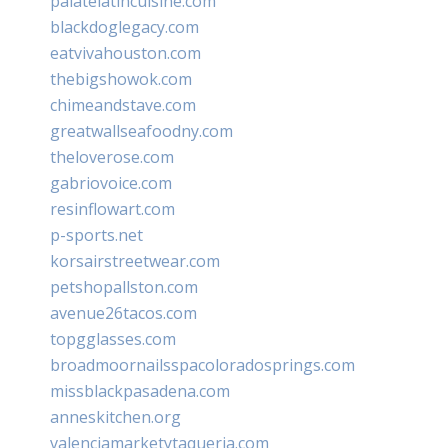
palatelatincuisine.com
blackdoglegacy.com
eatvivahouston.com
thebigshowok.com
chimeandstave.com
greatwallseafoodny.com
theloverose.com
gabriovoice.com
resinflowart.com
p-sports.net
korsairstreetwear.com
petshopallston.com
avenue26tacos.com
topgglasses.com
broadmoornailsspacoloradosprings.com
missblackpasadena.com
anneskitchen.org
valenciamarketytaqueria.com