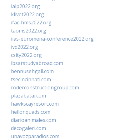
ialp2022.org
klivet2022.org
ifac-hms2022.org
taoms2022.org
iias-euromena-conference2022.org
ivd2022.org
csity2022.org
ibsarstudyabroad.com
bennusehgall.com
tsecincinnati.com
roderconstructiongroup.com
plazabatai.com
hawkscayresort.com
hellonquads.com
diarioanimales.com
decogaleri.com
unavozparadios.com