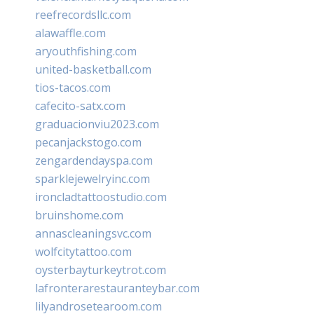
reefrecordsllc.com
alawaffle.com
aryouthfishing.com
united-basketball.com
tios-tacos.com
cafecito-satx.com
graduacionviu2023.com
pecanjackstogo.com
zengardendayspa.com
sparklejewelryinc.com
ironcladtattoostudio.com
bruinshome.com
annascleaningsvc.com
wolfcitytattoo.com
oysterbayturkeytrot.com
lafronterarestauranteybar.com
lilyandrosetearoom.com