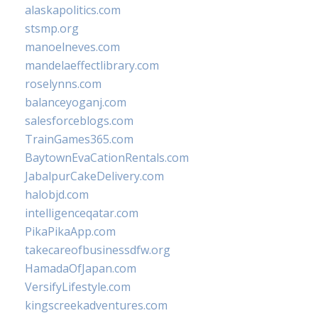
alaskapolitics.com
stsmp.org
manoelneves.com
mandelaeffectlibrary.com
roselynns.com
balanceyoganj.com
salesforceblogs.com
TrainGames365.com
BaytownEvaCationRentals.com
JabalpurCakeDelivery.com
halobjd.com
intelligenceqatar.com
PikaPikaApp.com
takecareofbusinessdfw.org
HamadaOfJapan.com
VersifyLifestyle.com
kingscreekadventures.com