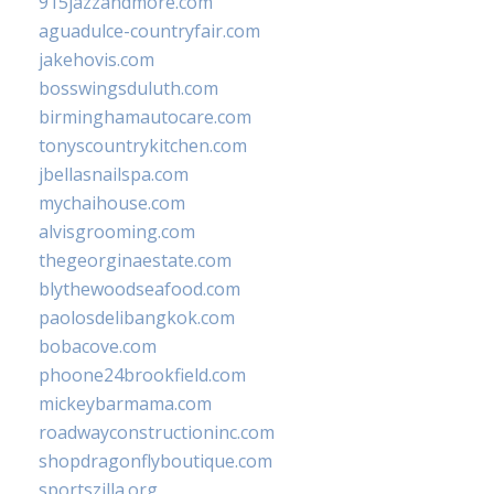
915jazzandmore.com
aguadulce-countryfair.com
jakehovis.com
bosswingsduluth.com
birminghamautocare.com
tonyscountrykitchen.com
jbellasnailspa.com
mychaihouse.com
alvisgrooming.com
thegeorginaestate.com
blythewoodseafood.com
paolosdelibangkok.com
bobacove.com
phoone24brookfield.com
mickeybarmama.com
roadwayconstructioninc.com
shopdragonflyboutique.com
sportszilla.org