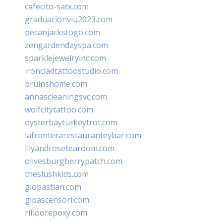
cafecito-satx.com
graduacionviu2023.com
pecanjackstogo.com
zengardendayspa.com
sparklejewelryinc.com
ironcladtattoostudio.com
bruinshome.com
annascleaningsvc.com
wolfcitytattoo.com
oysterbayturkeytrot.com
lafronterarestauranteybar.com
lilyandrosetearoom.com
olivesburgberrypatch.com
theslushkids.com
giobastian.com
glpascensori.com
rifloorepoxy.com