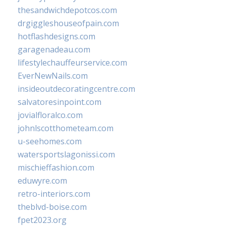
thesandwichdepotcos.com
drgiggleshouseofpain.com
hotflashdesigns.com
garagenadeau.com
lifestylechauffeurservice.com
EverNewNails.com
insideoutdecoratingcentre.com
salvatoresinpoint.com
jovialfloralco.com
johnlscotthometeam.com
u-seehomes.com
watersportslagonissi.com
mischieffashion.com
eduwyre.com
retro-interiors.com
theblvd-boise.com
fpet2023.org