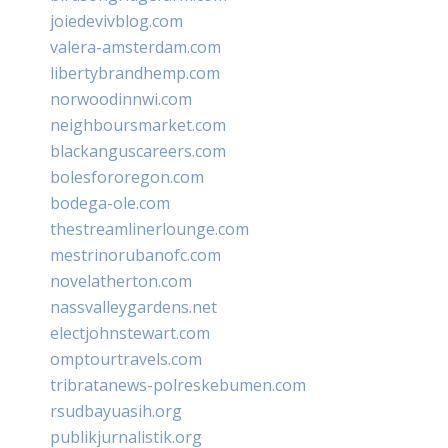
joiedevivblog.com
valera-amsterdam.com
libertybrandhemp.com
norwoodinnwi.com
neighboursmarket.com
blackanguscareers.com
bolesfororegon.com
bodega-ole.com
thestreamlinerlounge.com
mestrinorubanofc.com
novelatherton.com
nassvalleygardens.net
electjohnstewart.com
omptourtravels.com
tribratanews-polreskebumen.com
rsudbayuasih.org
publikjurnalistik.org