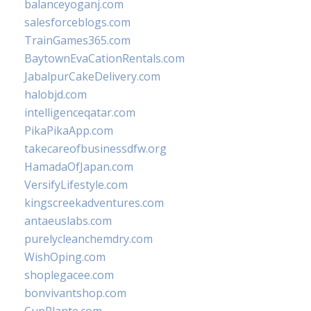
balanceyoganj.com
salesforceblogs.com
TrainGames365.com
BaytownEvaCationRentals.com
JabalpurCakeDelivery.com
halobjd.com
intelligenceqatar.com
PikaPikaApp.com
takecareofbusinessdfw.org
HamadaOfJapan.com
VersifyLifestyle.com
kingscreekadventures.com
antaeuslabs.com
purelycleanchemdry.com
WishOping.com
shoplegacee.com
bonvivantshop.com