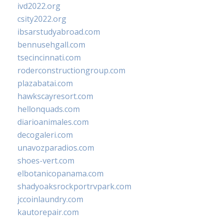
ivd2022.org
csity2022.org
ibsarstudyabroad.com
bennusehgall.com
tsecincinnati.com
roderconstructiongroup.com
plazabatai.com
hawkscayresort.com
hellonquads.com
diarioanimales.com
decogaleri.com
unavozparadios.com
shoes-vert.com
elbotanicopanama.com
shadyoaksrockportrvpark.com
jccoinlaundry.com
kautorepair.com