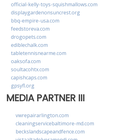
official-kelly-toys-squishmallows.com
displaygardenonsuncrest.org
bbq-empire-usa.com
feedstoreva.com
drogopets.com
ediblechalk.com
tabletennisnearme.com
oaksofa.com
soultacohtx.com
capishcaps.com
gpsyfl.org
MEDIA PARTNER III
vwrepairarlington.com
cleaningservicebaltimore-md.com
beckslandscapeandfence.com
vistaaltadelveramendi.com