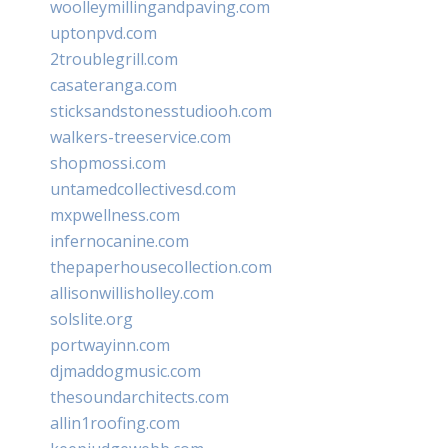
woolleymillingandpaving.com
uptonpvd.com
2troublegrill.com
casateranga.com
sticksandstonesstudiooh.com
walkers-treeservice.com
shopmossi.com
untamedcollectivesd.com
mxpwellness.com
infernocanine.com
thepaperhousecollection.com
allisonwillisholley.com
solslite.org
portwayinn.com
djmaddogmusic.com
thesoundarchitects.com
allin1roofing.com