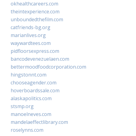
okhealthcareers.com
theintexperience.com
unboundedthefilm.com
catfriends-bg.org
marianlives.org
waywardtees.com
pidfloorsexpress.com
bancodevenezuelaen.com
bettermoodfoodcorporation.com
hingstonnt.com
chooseagender.com
hoverboardssale.com
alaskapolitics.com
stsmp.org
manoelneves.com
mandelaeffectlibrary.com
roselynns.com