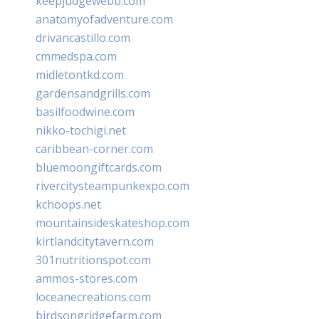
keepjudgewebb.com
anatomyofadventure.com
drivancastillo.com
cmmedspa.com
midletontkd.com
gardensandgrills.com
basilfoodwine.com
nikko-tochigi.net
caribbean-corner.com
bluemoongiftcards.com
rivercitysteampunkexpo.com
kchoops.net
mountainsideskateshop.com
kirtlandcitytavern.com
301nutritionspot.com
ammos-stores.com
loceanecreations.com
birdsongridgefarm.com