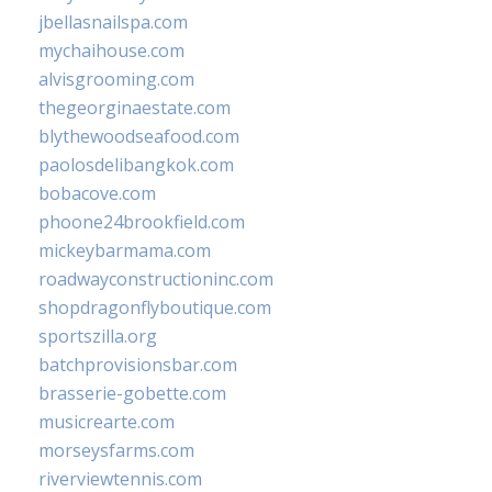
jbellasnailspa.com
mychaihouse.com
alvisgrooming.com
thegeorginaestate.com
blythewoodseafood.com
paolosdelibangkok.com
bobacove.com
phoone24brookfield.com
mickeybarmama.com
roadwayconstructioninc.com
shopdragonflyboutique.com
sportszilla.org
batchprovisionsbar.com
brasserie-gobette.com
musicrearte.com
morseysfarms.com
riverviewtennis.com