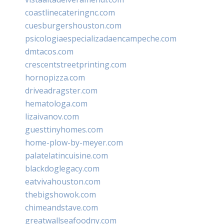
coastlinecateringnc.com
cuesburgershouston.com
psicologiaespecializadaencampeche.com
dmtacos.com
crescentstreetprinting.com
hornopizza.com
driveadragster.com
hematologa.com
lizaivanov.com
guesttinyhomes.com
home-plow-by-meyer.com
palatelatincuisine.com
blackdoglegacy.com
eatvivahouston.com
thebigshowok.com
chimeandstave.com
greatwallseafoodny.com