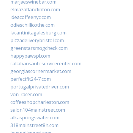
marjaeswinebar.com
elmazatlanclinton.com
ideacoffeenyc.com
odieschillicothe.com
lacantinitagalesburg.com
pizzadeliverybristol.com
greenstarsmogcheck.com
happypawspl.com
callahansautoservicecenter.com
georgiascornermarket.com
perfectfit24-7.com
portugalprivatedriver.com
von-racer.com
coffeeshopcharleston.com
salon104mainstreet.com
alkaspringswater.com
318mainstreet8h.com