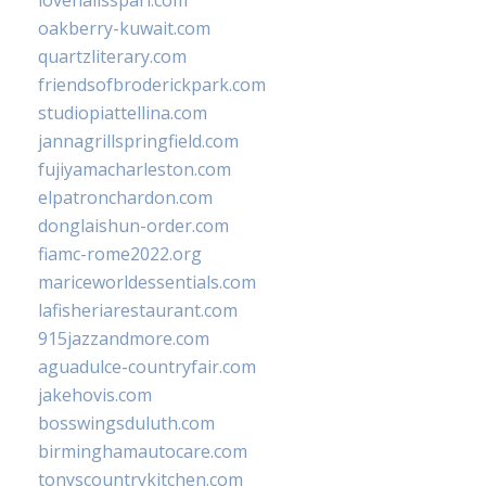
lovenailsspari.com
oakberry-kuwait.com
quartzliterary.com
friendsofbroderickpark.com
studiopiattellina.com
jannagrillspringfield.com
fujiyamacharleston.com
elpatronchardon.com
donglaishun-order.com
fiamc-rome2022.org
mariceworldessentials.com
lafisheriarestaurant.com
915jazzandmore.com
aguadulce-countryfair.com
jakehovis.com
bosswingsduluth.com
birminghamautocare.com
tonyscountrykitchen.com