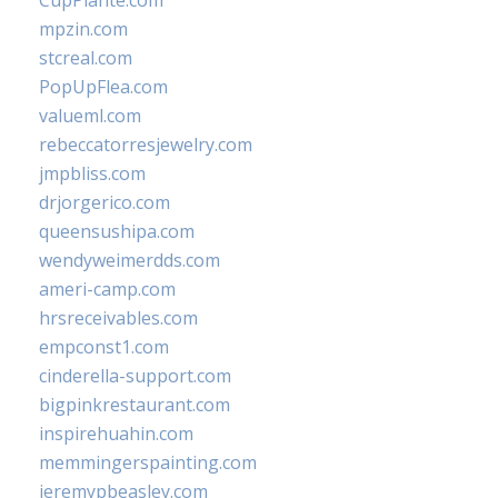
CupPlante.com
mpzin.com
stcreal.com
PopUpFlea.com
valueml.com
rebeccatorresjewelry.com
jmpbliss.com
drjorgerico.com
queensushipa.com
wendyweimerdds.com
ameri-camp.com
hrsreceivables.com
empconst1.com
cinderella-support.com
bigpinkrestaurant.com
inspirehuahin.com
memmingerspainting.com
jeremypbeasley.com