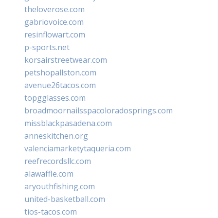
theloverose.com
gabriovoice.com
resinflowart.com
p-sports.net
korsairstreetwear.com
petshopallston.com
avenue26tacos.com
topgglasses.com
broadmoornailsspacoloradosprings.com
missblackpasadena.com
anneskitchen.org
valenciamarketytaqueria.com
reefrecordsllc.com
alawaffle.com
aryouthfishing.com
united-basketball.com
tios-tacos.com