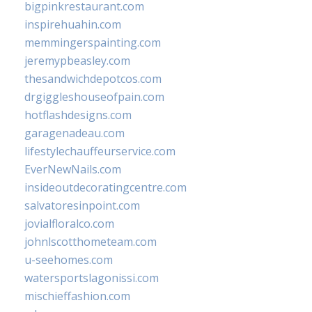
bigpinkrestaurant.com
inspirehuahin.com
memmingerspainting.com
jeremypbeasley.com
thesandwichdepotcos.com
drgiggleshouseofpain.com
hotflashdesigns.com
garagenadeau.com
lifestylechauffeurservice.com
EverNewNails.com
insideoutdecoratingcentre.com
salvatoresinpoint.com
jovialfloralco.com
johnlscotthometeam.com
u-seehomes.com
watersportslagonissi.com
mischieffashion.com