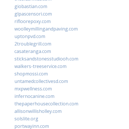
giobastian.com
glpascensori.com
rifloorepoxy.com
woolleymillingandpaving.com
uptonpvd.com
2troublegrill.com
casateranga.com
sticksandstonesstudiooh.com
walkers-treeservice.com
shopmossi.com
untamedcollectivesd.com
mxpwellness.com
infernocanine.com
thepaperhousecollection.com
allisonwillisholley.com
solslite.org
portwayinn.com