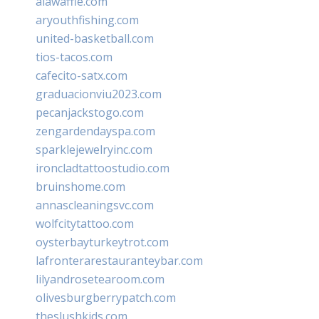
alawaffle.com
aryouthfishing.com
united-basketball.com
tios-tacos.com
cafecito-satx.com
graduacionviu2023.com
pecanjackstogo.com
zengardendayspa.com
sparklejewelryinc.com
ironcladtattoostudio.com
bruinshome.com
annascleaningsvc.com
wolfcitytattoo.com
oysterbayturkeytrot.com
lafronterarestauranteybar.com
lilyandrosetearoom.com
olivesburgberrypatch.com
theslushkids.com