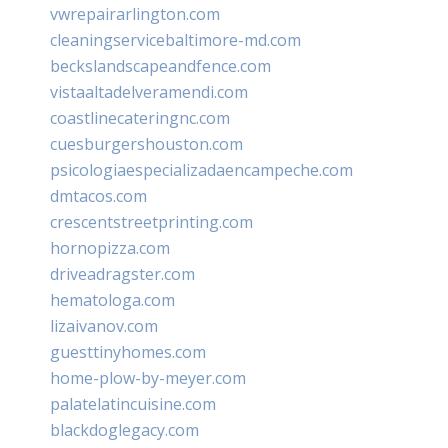
vwrepairarlington.com
cleaningservicebaltimore-md.com
beckslandscapeandfence.com
vistaaltadelveramendi.com
coastlinecateringnc.com
cuesburgershouston.com
psicologiaespecializadaencampeche.com
dmtacos.com
crescentstreetprinting.com
hornopizza.com
driveadragster.com
hematologa.com
lizaivanov.com
guesttinyhomes.com
home-plow-by-meyer.com
palatelatincuisine.com
blackdoglegacy.com