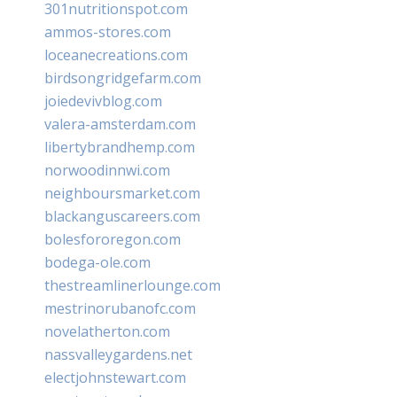
301nutritionspot.com
ammos-stores.com
loceanecreations.com
birdsongridgefarm.com
joiedevivblog.com
valera-amsterdam.com
libertybrandhemp.com
norwoodinnwi.com
neighboursmarket.com
blackanguscareers.com
bolesfororegon.com
bodega-ole.com
thestreamlinerlounge.com
mestrinorubanofc.com
novelatherton.com
nassvalleygardens.net
electjohnstewart.com