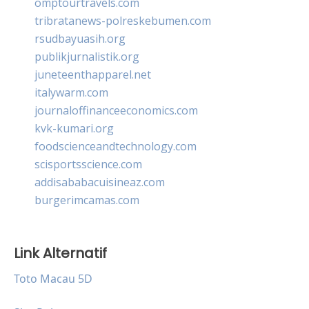
omptourtravels.com
tribratanews-polreskebumen.com
rsudbayuasih.org
publikjurnalistik.org
juneteenthapparel.net
italywarm.com
journaloffinanceeconomics.com
kvk-kumari.org
foodscienceandtechnology.com
scisportsscience.com
addisababacuisineaz.com
burgerimcamas.com
Link Alternatif
Toto Macau 5D