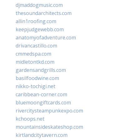
djmaddogmusic.com
thesoundarchitects.com
allin1roofing.com
keepjudgewebb.com
anatomyofadventure.com
drivancastillo.com
cmmedspa.com
midletontkd.com
gardensandgrills.com
basilfoodwine.com
nikko-tochigi.net
caribbean-corner.com
bluemoongiftcards.com
rivercitysteampunkexpo.com
kchoops.net
mountainsideskateshop.com
kirtlandcitytavern.com