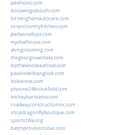
jakehovis.com
bosswingsduluth.com
birminghamautocare.com
tonyscountrykitchen.com
jbellasnailspa.com
mychaihouse.com
alvisgrooming.com
thegeorginaestate.com
blythewoodseafood.com
paolosdelibangkok.com
bobacove.com
phoone24brookfield.com
mickeybarmama.com
roadwayconstructioninc.com
shopdragonflyboutique.com
sportszilla.org
batchprovisionsbar.com