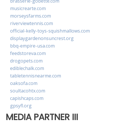
brasserie-gobette.com
musicrearte.com
morseysfarms.com
riverviewtennis.com
official-kelly-toys-squishmallows.com
displaygardenonsuncrest.org
bbq-empire-usa.com
feedstoreva.com
drogopets.com
ediblechalk.com
tabletennisnearme.com
oaksofa.com
soultacohtx.com
capishcaps.com
gpsyfl.org
MEDIA PARTNER III