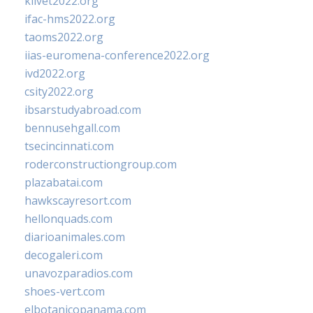
klivet2022.org
ifac-hms2022.org
taoms2022.org
iias-euromena-conference2022.org
ivd2022.org
csity2022.org
ibsarstudyabroad.com
bennusehgall.com
tsecincinnati.com
roderconstructiongroup.com
plazabatai.com
hawkscayresort.com
hellonquads.com
diarioanimales.com
decogaleri.com
unavozparadios.com
shoes-vert.com
elbotanicopanama.com