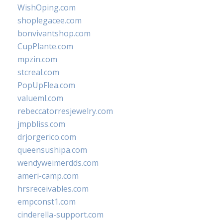
WishOping.com
shoplegacee.com
bonvivantshop.com
CupPlante.com
mpzin.com
stcreal.com
PopUpFlea.com
valueml.com
rebeccatorresjewelry.com
jmpbliss.com
drjorgerico.com
queensushipa.com
wendyweimerdds.com
ameri-camp.com
hrsreceivables.com
empconst1.com
cinderella-support.com