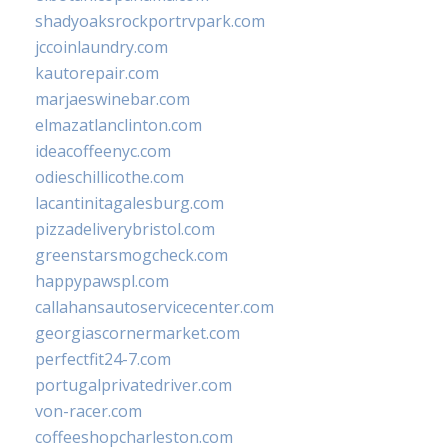
shadyoaksrockportrvpark.com
jccoinlaundry.com
kautorepair.com
marjaeswinebar.com
elmazatlanclinton.com
ideacoffeenyc.com
odieschillicothe.com
lacantinitagalesburg.com
pizzadeliverybristol.com
greenstarsmogcheck.com
happypawspl.com
callahansautoservicecenter.com
georgiascornermarket.com
perfectfit24-7.com
portugalprivatedriver.com
von-racer.com
coffeeshopcharleston.com