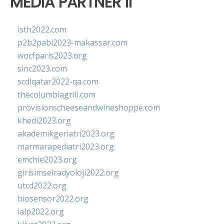
MEDIA PARTNER II
isth2022.com
p2b2pabi2023-makassar.com
wocfparis2023.org
sinc2023.com
scdlqatar2022-qa.com
thecolumbiagrill.com
provisionscheeseandwineshoppe.com
khedi2023.org
akademikgeriatri2023.org
marmarapediatri2023.org
emchie2023.org
girisimselradyoloji2022.org
utcd2022.org
biosensor2022.org
ialp2022.org