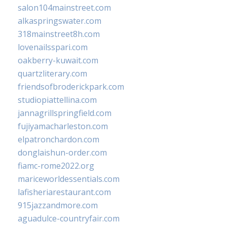
salon104mainstreet.com
alkaspringswater.com
318mainstreet8h.com
lovenailsspari.com
oakberry-kuwait.com
quartzliterary.com
friendsofbroderickpark.com
studiopiattellina.com
jannagrillspringfield.com
fujiyamacharleston.com
elpatronchardon.com
donglaishun-order.com
fiamc-rome2022.org
mariceworldessentials.com
lafisheriarestaurant.com
915jazzandmore.com
aguadulce-countryfair.com