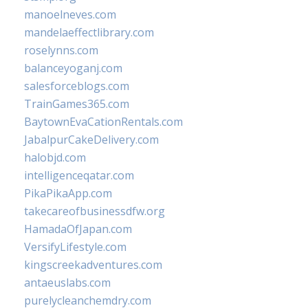
manoelneves.com
mandelaeffectlibrary.com
roselynns.com
balanceyoganj.com
salesforceblogs.com
TrainGames365.com
BaytownEvaCationRentals.com
JabalpurCakeDelivery.com
halobjd.com
intelligenceqatar.com
PikaPikaApp.com
takecareofbusinessdfw.org
HamadaOfJapan.com
VersifyLifestyle.com
kingscreekadventures.com
antaeuslabs.com
purelycleanchemdry.com