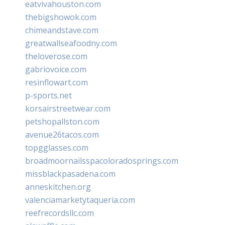
eatvivahouston.com
thebigshowok.com
chimeandstave.com
greatwallseafoodny.com
theloverose.com
gabriovoice.com
resinflowart.com
p-sports.net
korsairstreetwear.com
petshopallston.com
avenue26tacos.com
topgglasses.com
broadmoornailsspacoloradosprings.com
missblackpasadena.com
anneskitchen.org
valenciamarketytaqueria.com
reefrecordsllc.com