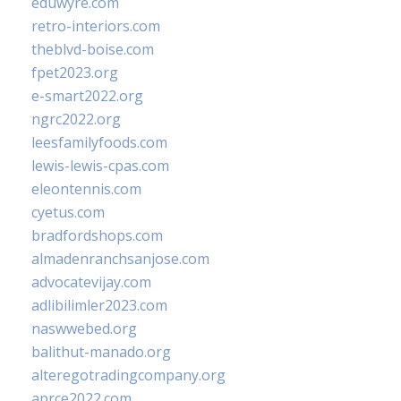
eduwyre.com
retro-interiors.com
theblvd-boise.com
fpet2023.org
e-smart2022.org
ngrc2022.org
leesfamilyfoods.com
lewis-lewis-cpas.com
eleontennis.com
cyetus.com
bradfordshops.com
almadenranchsanjose.com
advocatevijay.com
adlibilimler2023.com
naswwebed.org
balithut-manado.org
alteregotradingcompany.org
aprce2022.com