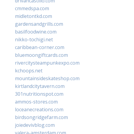
drivancastillo.com
cmmedspa.com
midletontkd.com
gardensandgrills.com
basilfoodwine.com
nikko-tochigi.net
caribbean-corner.com
bluemoongiftcards.com
rivercitysteampunkexpo.com
kchoops.net
mountainsideskateshop.com
kirtlandcitytavern.com
301nutritionspot.com
ammos-stores.com
loceanecreations.com
birdsongridgefarm.com
joiedevivblog.com
valera-amsterdam.com