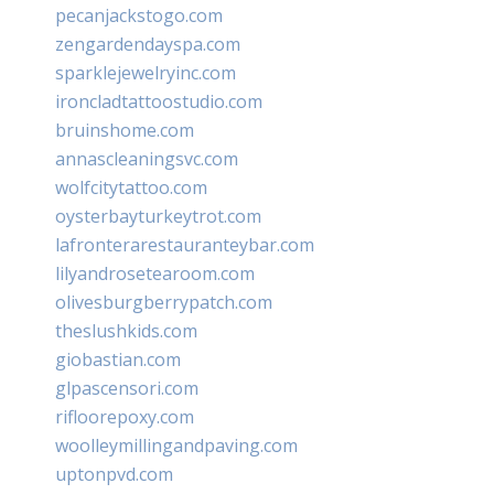
pecanjackstogo.com
zengardendayspa.com
sparklejewelryinc.com
ironcladtattoostudio.com
bruinshome.com
annascleaningsvc.com
wolfcitytattoo.com
oysterbayturkeytrot.com
lafronterarestauranteybar.com
lilyandrosetearoom.com
olivesburgberrypatch.com
theslushkids.com
giobastian.com
glpascensori.com
rifloorepoxy.com
woolleymillingandpaving.com
uptonpvd.com