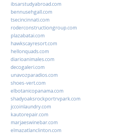
ibsarstudyabroad.com
bennusehgall.com
tsecincinnati.com
roderconstructiongroup.com
plazabatai.com
hawkscayresort.com
hellonquads.com
diarioanimales.com
decogaleri.com
unavozparadios.com
shoes-vert.com
elbotanicopanama.com
shadyoaksrockportrvpark.com
jccoinlaundry.com
kautorepair.com
marjaeswinebar.com
elmazatlanclinton.com