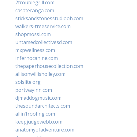
2troublegrill.com
casateranga.com
sticksandstonesstudiooh.com
walkers-treeservice.com
shopmossi.com
untamedcollectivesd.com
mxpwellness.com
infernocanine.com
thepaperhousecollection.com
allisonwillisholley.com
solslite.org
portwayinn.com
djmaddogmusic.com
thesoundarchitects.com
allin1roofing.com
keepjudgewebb.com
anatomyofadventure.com