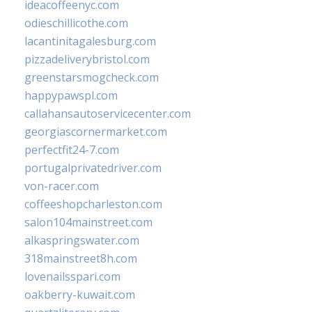
ideacoffeenyc.com
odieschillicothe.com
lacantinitagalesburg.com
pizzadeliverybristol.com
greenstarsmogcheck.com
happypawspl.com
callahansautoservicecenter.com
georgiascornermarket.com
perfectfit24-7.com
portugalprivatedriver.com
von-racer.com
coffeeshopcharleston.com
salon104mainstreet.com
alkaspringswater.com
318mainstreet8h.com
lovenailsspari.com
oakberry-kuwait.com