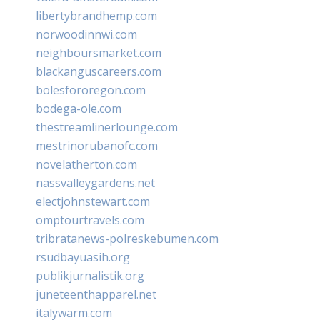
libertybrandhemp.com
norwoodinnwi.com
neighboursmarket.com
blackanguscareers.com
bolesfororegon.com
bodega-ole.com
thestreamlinerlounge.com
mestrinorubanofc.com
novelatherton.com
nassvalleygardens.net
electjohnstewart.com
omptourtravels.com
tribratanews-polreskebumen.com
rsudbayuasih.org
publikjurnalistik.org
juneteenthapparel.net
italywarm.com