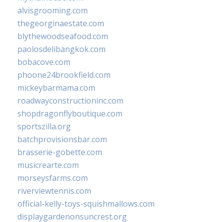
alvisgrooming.com
thegeorginaestate.com
blythewoodseafood.com
paolosdelibangkok.com
bobacove.com
phoone24brookfield.com
mickeybarmama.com
roadwayconstructioninc.com
shopdragonflyboutique.com
sportszilla.org
batchprovisionsbar.com
brasserie-gobette.com
musicrearte.com
morseysfarms.com
riverviewtennis.com
official-kelly-toys-squishmallows.com
displaygardenonsuncrest.org