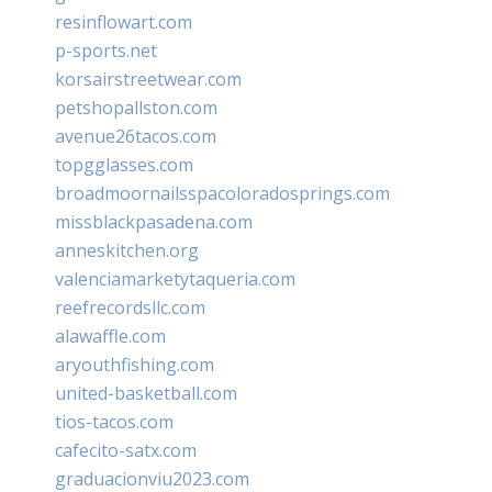
resinflowart.com
p-sports.net
korsairstreetwear.com
petshopallston.com
avenue26tacos.com
topgglasses.com
broadmoornailsspacoloradosprings.com
missblackpasadena.com
anneskitchen.org
valenciamarketytaqueria.com
reefrecordsllc.com
alawaffle.com
aryouthfishing.com
united-basketball.com
tios-tacos.com
cafecito-satx.com
graduacionviu2023.com