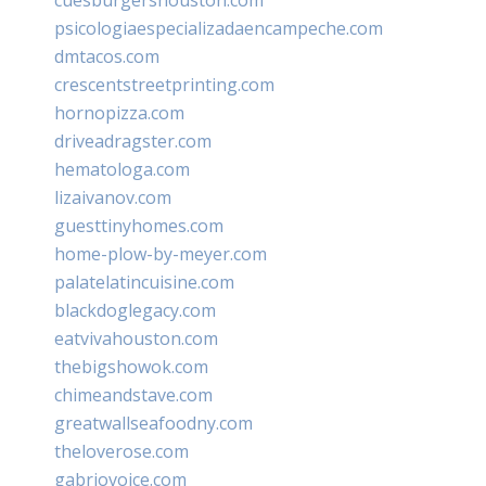
psicologiaespecializadaencampeche.com
dmtacos.com
crescentstreetprinting.com
hornopizza.com
driveadragster.com
hematologa.com
lizaivanov.com
guesttinyhomes.com
home-plow-by-meyer.com
palatelatincuisine.com
blackdoglegacy.com
eatvivahouston.com
thebigshowok.com
chimeandstave.com
greatwallseafoodny.com
theloverose.com
gabriovoice.com