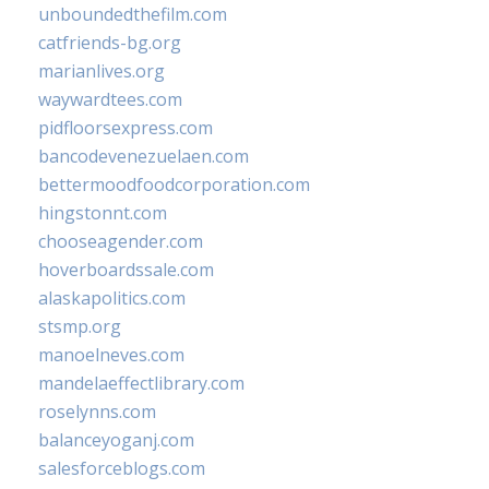
unboundedthefilm.com
catfriends-bg.org
marianlives.org
waywardtees.com
pidfloorsexpress.com
bancodevenezuelaen.com
bettermoodfoodcorporation.com
hingstonnt.com
chooseagender.com
hoverboardssale.com
alaskapolitics.com
stsmp.org
manoelneves.com
mandelaeffectlibrary.com
roselynns.com
balanceyoganj.com
salesforceblogs.com