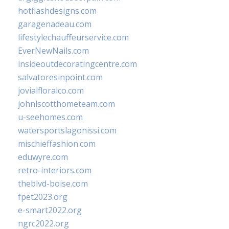
hotflashdesigns.com
garagenadeau.com
lifestylechauffeurservice.com
EverNewNails.com
insideoutdecoratingcentre.com
salvatoresinpoint.com
jovialfloralco.com
johnlscotthometeam.com
u-seehomes.com
watersportslagonissi.com
mischieffashion.com
eduwyre.com
retro-interiors.com
theblvd-boise.com
fpet2023.org
e-smart2022.org
ngrc2022.org