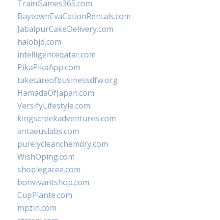
TrainGames365.com
BaytownEvaCationRentals.com
JabalpurCakeDelivery.com
halobjd.com
intelligenceqatar.com
PikaPikaApp.com
takecareofbusinessdfw.org
HamadaOfJapan.com
VersifyLifestyle.com
kingscreekadventures.com
antaeuslabs.com
purelycleanchemdry.com
WishOping.com
shoplegacee.com
bonvivantshop.com
CupPlante.com
mpzin.com