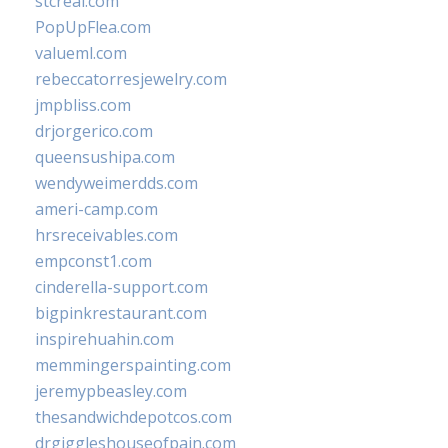
stcreal.com
PopUpFlea.com
valueml.com
rebeccatorresjewelry.com
jmpbliss.com
drjorgerico.com
queensushipa.com
wendyweimerdds.com
ameri-camp.com
hrsreceivables.com
empconst1.com
cinderella-support.com
bigpinkrestaurant.com
inspirehuahin.com
memmingerspainting.com
jeremypbeasley.com
thesandwichdepotcos.com
drgiggleshouseofpain.com