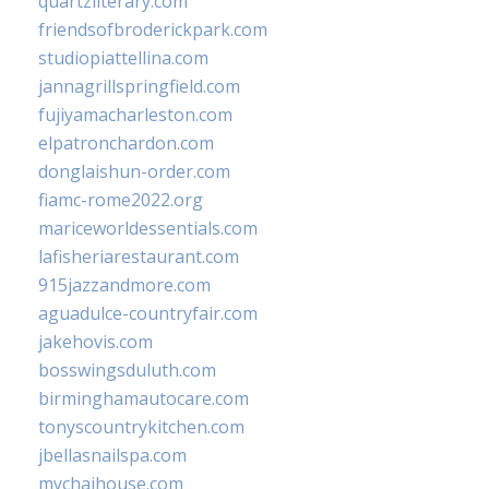
quartzliterary.com
friendsofbroderickpark.com
studiopiattellina.com
jannagrillspringfield.com
fujiyamacharleston.com
elpatronchardon.com
donglaishun-order.com
fiamc-rome2022.org
mariceworldessentials.com
lafisheriarestaurant.com
915jazzandmore.com
aguadulce-countryfair.com
jakehovis.com
bosswingsduluth.com
birminghamautocare.com
tonyscountrykitchen.com
jbellasnailspa.com
mychaihouse.com