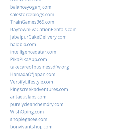
balanceyoganj.com
salesforceblogs.com
TrainGames365.com
BaytownEvaCationRentals.com
JabalpurCakeDelivery.com
halobjd.com
intelligenceqatar.com
PikaPikaApp.com
takecareofbusinessdfw.org
HamadaOfJapan.com
VersifyLifestyle.com
kingscreekadventures.com
antaeuslabs.com
purelycleanchemdry.com
WishOping.com
shoplegacee.com
bonvivantshop.com