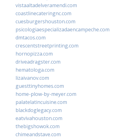
vistaaltadelveramendi.com
coastlinecateringnc.com
cuesburgershouston.com
psicologiaespecializadaencampeche.com
dmtacos.com
crescentstreetprinting.com
hornopizza.com
driveadragster.com
hematologa.com
lizaivanov.com
guesttinyhomes.com
home-plow-by-meyer.com
palatelatincuisine.com
blackdoglegacy.com
eatvivahouston.com
thebigshowok.com
chimeandstave.com