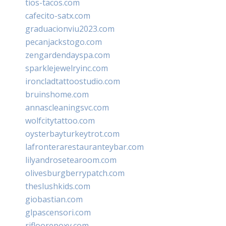
tios-tacos.com
cafecito-satx.com
graduacionviu2023.com
pecanjackstogo.com
zengardendayspa.com
sparklejewelryinc.com
ironcladtattoostudio.com
bruinshome.com
annascleaningsvc.com
wolfcitytattoo.com
oysterbayturkeytrot.com
lafronterarestauranteybar.com
lilyandrosetearoom.com
olivesburgberrypatch.com
theslushkids.com
giobastian.com
glpascensori.com
rifloorepoxy.com