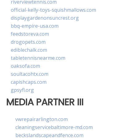
riverviewtennis.com
official-kelly-toys-squishmallows.com
displaygardenonsuncrest.org
bbq-empire-usa.com
feedstoreva.com
drogopets.com
ediblechalk.com
tabletennisnearme.com
oaksofa.com
soultacohtx.com
capishcaps.com
gpsyfl.org
MEDIA PARTNER III
vwrepairarlington.com
cleaningservicebaltimore-md.com
beckslandscapeandfence.com