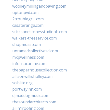
woolleymillingandpaving.com
uptonpvd.com
2troublegrill.com
casateranga.com
sticksandstonesstudiooh.com
walkers-treeservice.com
shopmossi.com
untamedcollectivesd.com
mxpwellness.com
infernocanine.com
thepaperhousecollection.com
allisonwillisholley.com
solslite.org
portwayinn.com
djmaddogmusic.com
thesoundarchitects.com
allin1roofing.com