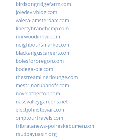
birdsongridgefarm.com
joiedevivblog.com
valera-amsterdam.com
libertybrandhemp.com
norwoodinnwi.com
neighboursmarket.com
blackanguscareers.com
bolesfororegon.com
bodega-ole.com
thestreamlinerlounge.com
mestrinorubanofc.com
novelatherton.com
nassvalleygardens.net
electjohnstewart.com
omptourtravels.com
tribratanews-polreskebumen.com
rsudbayuasih.org