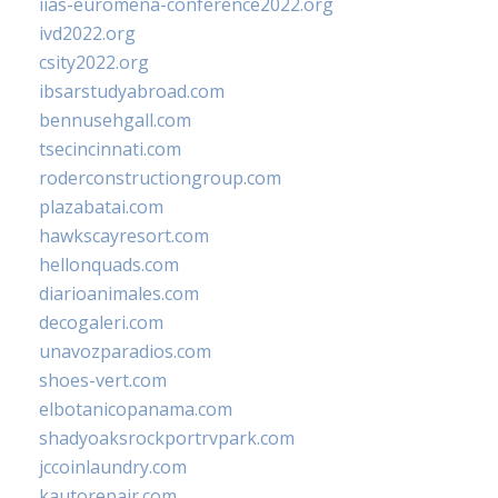
iias-euromena-conference2022.org
ivd2022.org
csity2022.org
ibsarstudyabroad.com
bennusehgall.com
tsecincinnati.com
roderconstructiongroup.com
plazabatai.com
hawkscayresort.com
hellonquads.com
diarioanimales.com
decogaleri.com
unavozparadios.com
shoes-vert.com
elbotanicopanama.com
shadyoaksrockportrvpark.com
jccoinlaundry.com
kautorepair.com