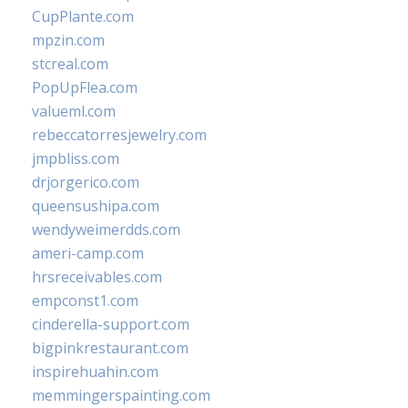
CupPlante.com
mpzin.com
stcreal.com
PopUpFlea.com
valueml.com
rebeccatorresjewelry.com
jmpbliss.com
drjorgerico.com
queensushipa.com
wendyweimerdds.com
ameri-camp.com
hrsreceivables.com
empconst1.com
cinderella-support.com
bigpinkrestaurant.com
inspirehuahin.com
memmingerspainting.com