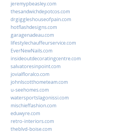
jeremypbeasley.com
thesandwichdepotcos.com
drgiggleshouseofpain.com
hotflashdesigns.com
garagenadeau.com
lifestylechauffeurservice.com
EverNewNails.com
insideoutdecoratingcentre.com
salvatoresinpoint.com
jovialfloralco.com
johnlscotthometeam.com
u-seehomes.com
watersportslagonissi.com
mischieffashion.com
eduwyre.com
retro-interiors.com
theblvd-boise.com