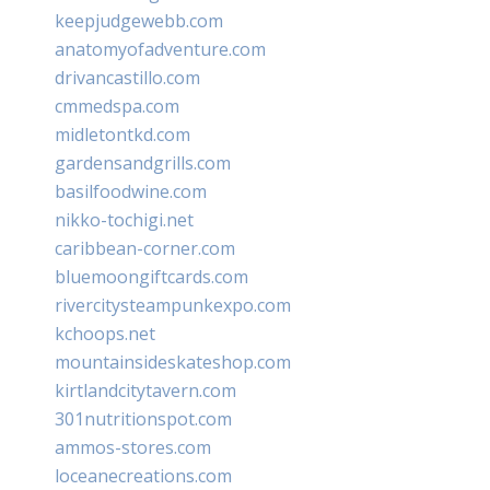
keepjudgewebb.com
anatomyofadventure.com
drivancastillo.com
cmmedspa.com
midletontkd.com
gardensandgrills.com
basilfoodwine.com
nikko-tochigi.net
caribbean-corner.com
bluemoongiftcards.com
rivercitysteampunkexpo.com
kchoops.net
mountainsideskateshop.com
kirtlandcitytavern.com
301nutritionspot.com
ammos-stores.com
loceanecreations.com