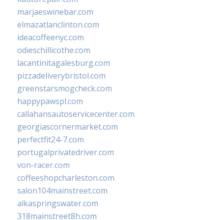
marjaeswinebar.com
elmazatlanclinton.com
ideacoffeenyc.com
odieschillicothe.com
lacantinitagalesburg.com
pizzadeliverybristol.com
greenstarsmogcheck.com
happypawspl.com
callahansautoservicecenter.com
georgiascornermarket.com
perfectfit24-7.com
portugalprivatedriver.com
von-racer.com
coffeeshopcharleston.com
salon104mainstreet.com
alkaspringswater.com
318mainstreet8h.com