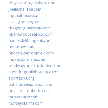
tonyscountrykitchen.com
jbellasnailspa.com
mychaihouse.com
alvisgrooming.com
thegeorginaestate.com
blythewoodseafood.com
paolosdelibangkok.com
bobacove.com
phoone24brookfield.com
mickeybarmama.com
roadwayconstructioninc.com
shopdragonflyboutique.com
sportszilla.org
batchprovisionsbar.com
brasserie-gobette.com
musicrearte.com
morseysfarms.com