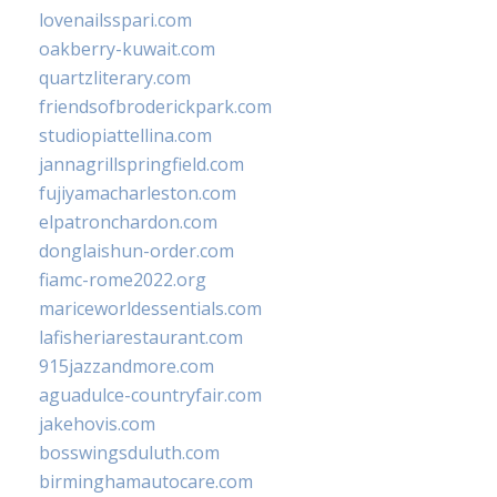
lovenailsspari.com
oakberry-kuwait.com
quartzliterary.com
friendsofbroderickpark.com
studiopiattellina.com
jannagrillspringfield.com
fujiyamacharleston.com
elpatronchardon.com
donglaishun-order.com
fiamc-rome2022.org
mariceworldessentials.com
lafisheriarestaurant.com
915jazzandmore.com
aguadulce-countryfair.com
jakehovis.com
bosswingsduluth.com
birminghamautocare.com