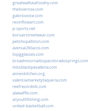
greatwallseafoodny.com
theloverose.com
gabriovoice.com
resinflowart.com
p-sports.net
korsairstreetwear.com
petshopallston.com
avenue26tacos.com
topgglasses.com
broadmoornailsspacoloradosprings.com
missblackpasadena.com
anneskitchen.org
valenciamarketytaqueria.com
reefrecordsllc.com
alawaffle.com
aryouthfishing.com
united-basketball.com