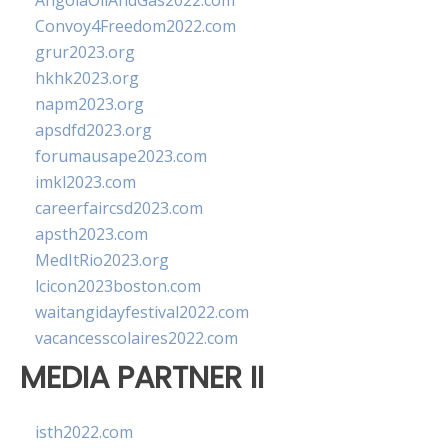
AngolaOilAndGas2022.com
Convoy4Freedom2022.com
grur2023.org
hkhk2023.org
napm2023.org
apsdfd2023.org
forumausape2023.com
imkl2023.com
careerfaircsd2023.com
apsth2023.com
MedItRio2023.org
lcicon2023boston.com
waitangidayfestival2022.com
vacancesscolaires2022.com
MEDIA PARTNER II
isth2022.com