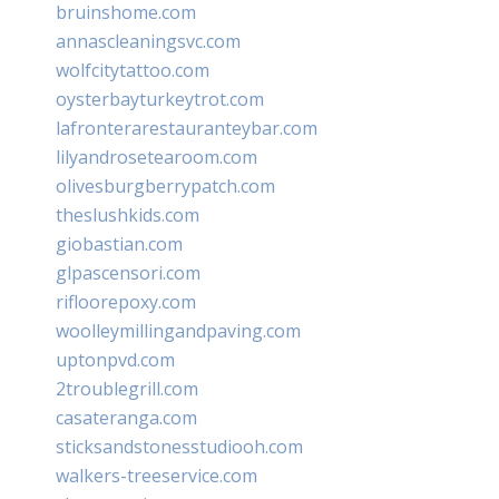
bruinshome.com
annascleaningsvc.com
wolfcitytattoo.com
oysterbayturkeytrot.com
lafronterarestauranteybar.com
lilyandrosetearoom.com
olivesburgberrypatch.com
theslushkids.com
giobastian.com
glpascensori.com
rifloorepoxy.com
woolleymillingandpaving.com
uptonpvd.com
2troublegrill.com
casateranga.com
sticksandstonesstudiooh.com
walkers-treeservice.com