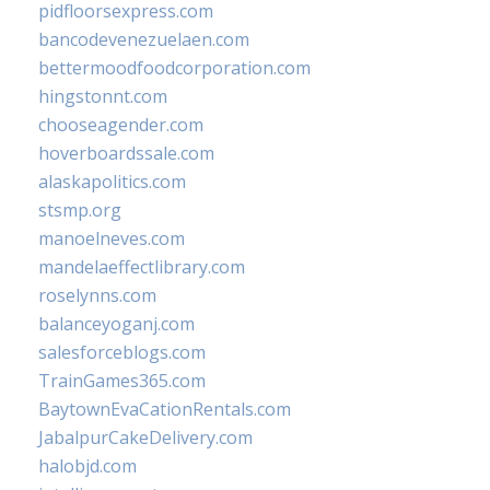
pidfloorsexpress.com
bancodevenezuelaen.com
bettermoodfoodcorporation.com
hingstonnt.com
chooseagender.com
hoverboardssale.com
alaskapolitics.com
stsmp.org
manoelneves.com
mandelaeffectlibrary.com
roselynns.com
balanceyoganj.com
salesforceblogs.com
TrainGames365.com
BaytownEvaCationRentals.com
JabalpurCakeDelivery.com
halobjd.com