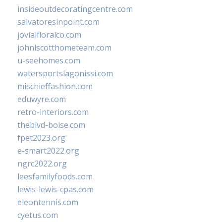
insideoutdecoratingcentre.com
salvatoresinpoint.com
jovialfloralco.com
johnlscotthometeam.com
u-seehomes.com
watersportslagonissi.com
mischieffashion.com
eduwyre.com
retro-interiors.com
theblvd-boise.com
fpet2023.org
e-smart2022.org
ngrc2022.org
leesfamilyfoods.com
lewis-lewis-cpas.com
eleontennis.com
cyetus.com