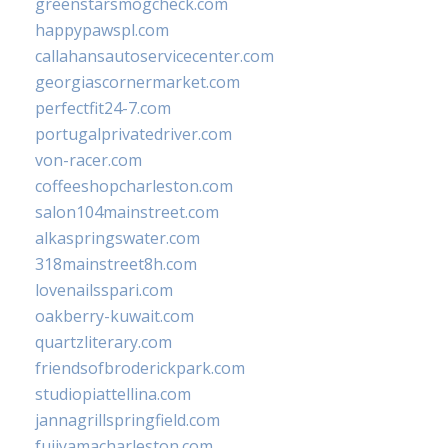
greenstarsmogcheck.com
happypawspl.com
callahansautoservicecenter.com
georgiascornermarket.com
perfectfit24-7.com
portugalprivatedriver.com
von-racer.com
coffeeshopcharleston.com
salon104mainstreet.com
alkaspringswater.com
318mainstreet8h.com
lovenailsspari.com
oakberry-kuwait.com
quartzliterary.com
friendsofbroderickpark.com
studiopiattellina.com
jannagrillspringfield.com
fujiyamacharleston.com