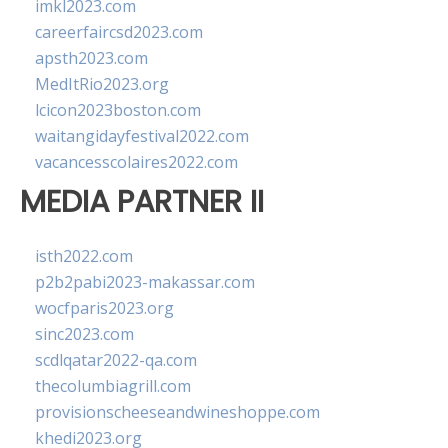
imkl2023.com
careerfaircsd2023.com
apsth2023.com
MedItRio2023.org
lcicon2023boston.com
waitangidayfestival2022.com
vacancesscolaires2022.com
MEDIA PARTNER II
isth2022.com
p2b2pabi2023-makassar.com
wocfparis2023.org
sinc2023.com
scdlqatar2022-qa.com
thecolumbiagrill.com
provisionscheeseandwineshoppe.com
khedi2023.org