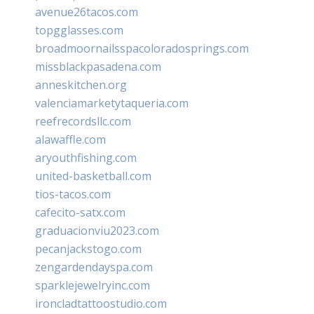
avenue26tacos.com
topgglasses.com
broadmoornailsspacoloradosprings.com
missblackpasadena.com
anneskitchen.org
valenciamarketytaqueria.com
reefrecordsllc.com
alawaffle.com
aryouthfishing.com
united-basketball.com
tios-tacos.com
cafecito-satx.com
graduacionviu2023.com
pecanjackstogo.com
zengardendayspa.com
sparklejewelryinc.com
ironcladtattoostudio.com