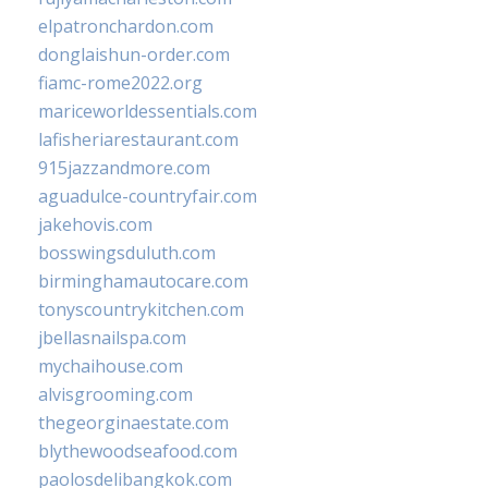
elpatronchardon.com
donglaishun-order.com
fiamc-rome2022.org
mariceworldessentials.com
lafisheriarestaurant.com
915jazzandmore.com
aguadulce-countryfair.com
jakehovis.com
bosswingsduluth.com
birminghamautocare.com
tonyscountrykitchen.com
jbellasnailspa.com
mychaihouse.com
alvisgrooming.com
thegeorginaestate.com
blythewoodseafood.com
paolosdelibangkok.com