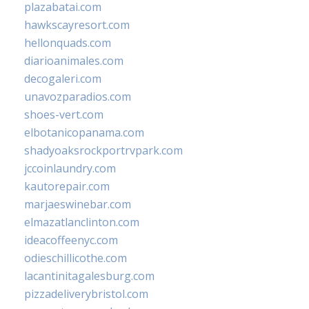
plazabatai.com
hawkscayresort.com
hellonquads.com
diarioanimales.com
decogaleri.com
unavozparadios.com
shoes-vert.com
elbotanicopanama.com
shadyoaksrockportrvpark.com
jccoinlaundry.com
kautorepair.com
marjaeswinebar.com
elmazatlanclinton.com
ideacoffeenyc.com
odieschillicothe.com
lacantinitagalesburg.com
pizzadeliverybristol.com