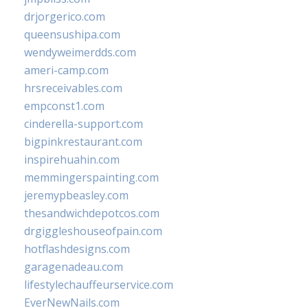
drjorgerico.com
queensushipa.com
wendyweimerdds.com
ameri-camp.com
hrsreceivables.com
empconst1.com
cinderella-support.com
bigpinkrestaurant.com
inspirehuahin.com
memmingerspainting.com
jeremypbeasley.com
thesandwichdepotcos.com
drgiggleshouseofpain.com
hotflashdesigns.com
garagenadeau.com
lifestylechauffeurservice.com
EverNewNails.com