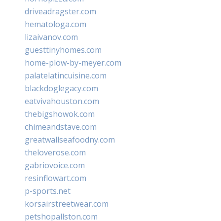
driveadragster.com
hematologa.com
lizaivanov.com
guesttinyhomes.com
home-plow-by-meyer.com
palatelatincuisine.com
blackdoglegacy.com
eatvivahouston.com
thebigshowok.com
chimeandstave.com
greatwallseafoodny.com
theloverose.com
gabriovoice.com
resinflowart.com
p-sports.net
korsairstreetwear.com
petshopallston.com