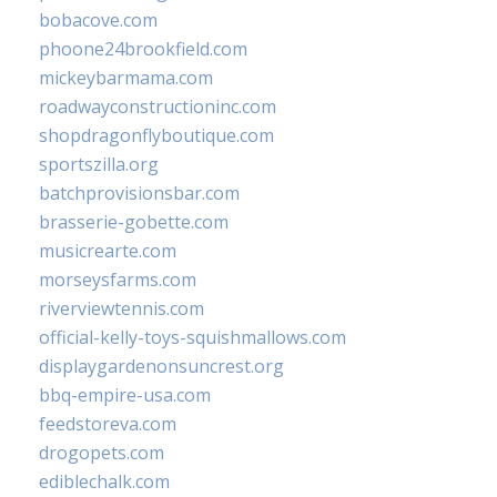
bobacove.com
phoone24brookfield.com
mickeybarmama.com
roadwayconstructioninc.com
shopdragonflyboutique.com
sportszilla.org
batchprovisionsbar.com
brasserie-gobette.com
musicrearte.com
morseysfarms.com
riverviewtennis.com
official-kelly-toys-squishmallows.com
displaygardenonsuncrest.org
bbq-empire-usa.com
feedstoreva.com
drogopets.com
ediblechalk.com