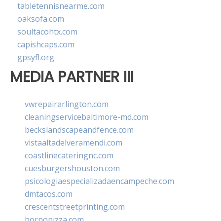
tabletennisnearme.com
oaksofa.com
soultacohtx.com
capishcaps.com
gpsyfl.org
MEDIA PARTNER III
vwrepairarlington.com
cleaningservicebaltimore-md.com
beckslandscapeandfence.com
vistaaltadelveramendi.com
coastlinecateringnc.com
cuesburgershouston.com
psicologiaespecializadaencampeche.com
dmtacos.com
crescentstreetprinting.com
hornopizza.com