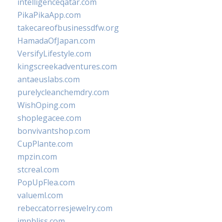
intelligenceqatar.com
PikaPikaApp.com
takecareofbusinessdfw.org
HamadaOfJapan.com
VersifyLifestyle.com
kingscreekadventures.com
antaeuslabs.com
purelycleanchemdry.com
WishOping.com
shoplegacee.com
bonvivantshop.com
CupPlante.com
mpzin.com
stcreal.com
PopUpFlea.com
valueml.com
rebeccatorresjewelry.com
jmpbliss.com