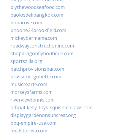
blythewoodseafood.com
paolosdelibangkok.com
bobacove.com
phoone24brookfield.com
mickeybarmama.com
roadwayconstructioninc.com
shopdragonflyboutique.com
sportszilla.org
batchprovisionsbar.com
brasserie-gobette.com
musicrearte.com
morseysfarms.com
riverviewtennis.com
official-kelly-toys-squishmallows.com
displaygardenonsuncrest.org
bbq-empire-usa.com
feedstoreva.com