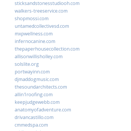
sticksandstonesstudiooh.com
walkers-treeservice.com
shopmossi.com
untamedcollectivesd.com
mxpwellness.com
infernocanine.com
thepaperhousecollection.com
allisonwillisholley.com
solslite.org
portwayinn.com
djmaddogmusic.com
thesoundarchitects.com
allin1roofing.com
keepjudgewebb.com
anatomyofadventure.com
drivancastillo.com
cmmedspa.com