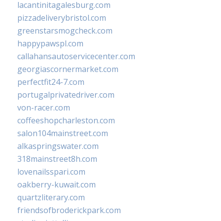
lacantinitagalesburg.com
pizzadeliverybristol.com
greenstarsmogcheck.com
happypawspl.com
callahansautoservicecenter.com
georgiascornermarket.com
perfectfit24-7.com
portugalprivatedriver.com
von-racer.com
coffeeshopcharleston.com
salon104mainstreet.com
alkaspringswater.com
318mainstreet8h.com
lovenailsspari.com
oakberry-kuwait.com
quartzliterary.com
friendsofbroderickpark.com