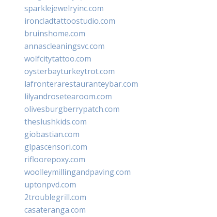
sparklejewelryinc.com
ironcladtattoostudio.com
bruinshome.com
annascleaningsvc.com
wolfcitytattoo.com
oysterbayturkeytrot.com
lafronterarestauranteybar.com
lilyandrosetearoom.com
olivesburgberrypatch.com
theslushkids.com
giobastian.com
glpascensori.com
rifloorepoxy.com
woolleymillingandpaving.com
uptonpvd.com
2troublegrill.com
casateranga.com