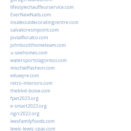
lifestylechauffeurservice.com
EverNewNails.com
insideoutdecoratingcentre.com
salvatoresinpoint.com
jovialfloralco.com
johnlscotthometeam.com
u-seehomes.com
watersportslagonissi.com
mischieffashion.com
eduwyre.com
retro-interiors.com
theblvd-boise.com
fpet2023.org
e-smart2022.org
ngrc2022.org
leesfamilyfoods.com
lewis-lewis-cpas.com