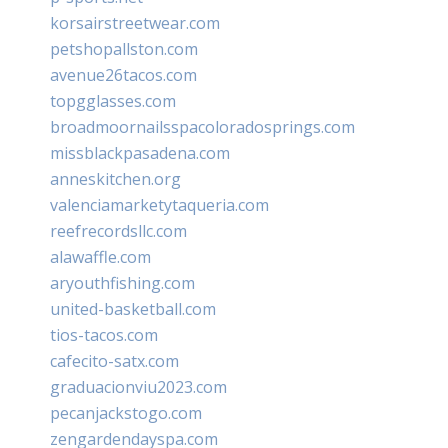
korsairstreetwear.com
petshopallston.com
avenue26tacos.com
topgglasses.com
broadmoornailsspacoloradosprings.com
missblackpasadena.com
anneskitchen.org
valenciamarketytaqueria.com
reefrecordsllc.com
alawaffle.com
aryouthfishing.com
united-basketball.com
tios-tacos.com
cafecito-satx.com
graduacionviu2023.com
pecanjackstogo.com
zengardendayspa.com