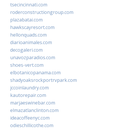
tsecincinnati.com
roderconstructiongroup.com
plazabatai.com
hawkscayresort.com
hellonquads.com
diarioanimales.com
decogaleri.com
unavozparadios.com
shoes-vert.com
elbotanicopanama.com
shadyoaksrockportrvpark.com
jccoinlaundry.com
kautorepair.com
marjaeswinebar.com
elmazatlanclinton.com
ideacoffeenyc.com
odieschillicothe.com