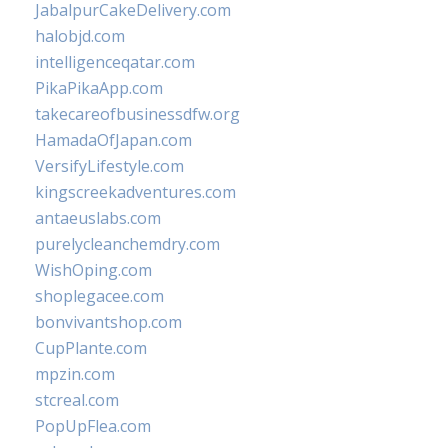
JabalpurCakeDelivery.com
halobjd.com
intelligenceqatar.com
PikaPikaApp.com
takecareofbusinessdfw.org
HamadaOfJapan.com
VersifyLifestyle.com
kingscreekadventures.com
antaeuslabs.com
purelycleanchemdry.com
WishOping.com
shoplegacee.com
bonvivantshop.com
CupPlante.com
mpzin.com
stcreal.com
PopUpFlea.com