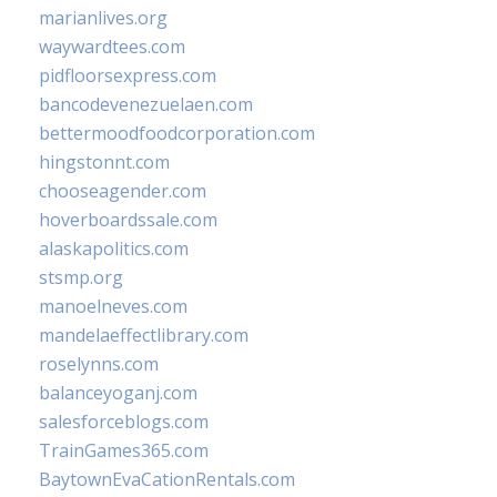
marianlives.org
waywardtees.com
pidfloorsexpress.com
bancodevenezuelaen.com
bettermoodfoodcorporation.com
hingstonnt.com
chooseagender.com
hoverboardssale.com
alaskapolitics.com
stsmp.org
manoelneves.com
mandelaeffectlibrary.com
roselynns.com
balanceyoganj.com
salesforceblogs.com
TrainGames365.com
BaytownEvaCationRentals.com