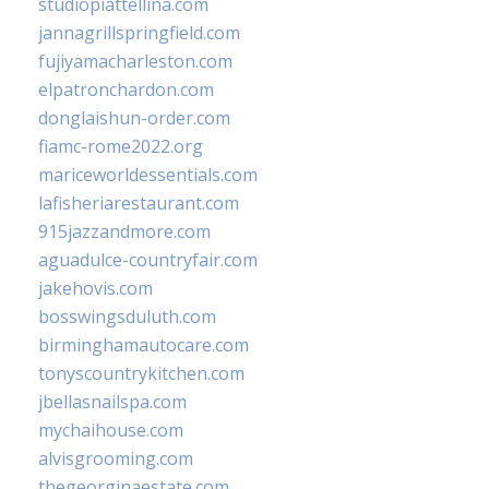
studiopiattellina.com
jannagrillspringfield.com
fujiyamacharleston.com
elpatronchardon.com
donglaishun-order.com
fiamc-rome2022.org
mariceworldessentials.com
lafisheriarestaurant.com
915jazzandmore.com
aguadulce-countryfair.com
jakehovis.com
bosswingsduluth.com
birminghamautocare.com
tonyscountrykitchen.com
jbellasnailspa.com
mychaihouse.com
alvisgrooming.com
thegeorginaestate.com