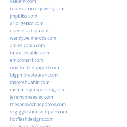
valueml.com
rebeccatorresjewelry.com
jmpbliss.com
drjorgerico.com
queensushipa.com
wendyweimerdds.com
ameri-camp.com
hrsreceivables.com
empconst1.com
cinderella-support.com
bigpinkrestaurant.com
inspirehuahin.com
memmingerspainting.com
jeremypbeasley.com
thesandwichdepotcos.com
drgiggleshouseofpain.com
hotflashdesigns.com
garagenadeau.com