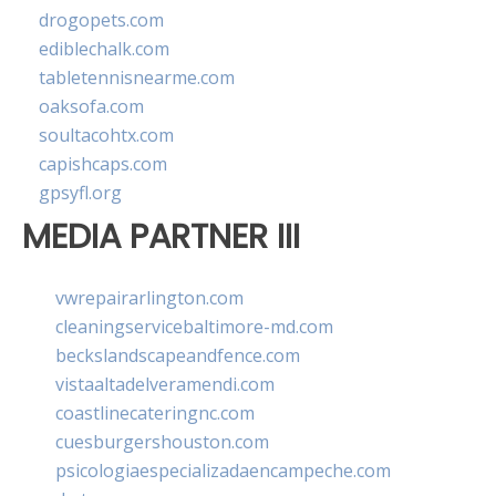
drogopets.com
ediblechalk.com
tabletennisnearme.com
oaksofa.com
soultacohtx.com
capishcaps.com
gpsyfl.org
MEDIA PARTNER III
vwrepairarlington.com
cleaningservicebaltimore-md.com
beckslandscapeandfence.com
vistaaltadelveramendi.com
coastlinecateringnc.com
cuesburgershouston.com
psicologiaespecializadaencampeche.com