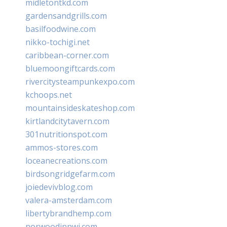
midletontkd.com
gardensandgrills.com
basilfoodwine.com
nikko-tochigi.net
caribbean-corner.com
bluemoongiftcards.com
rivercitysteampunkexpo.com
kchoops.net
mountainsideskateshop.com
kirtlandcitytavern.com
301nutritionspot.com
ammos-stores.com
loceanecreations.com
birdsongridgefarm.com
joiedevivblog.com
valera-amsterdam.com
libertybrandhemp.com
norwoodinnwi.com