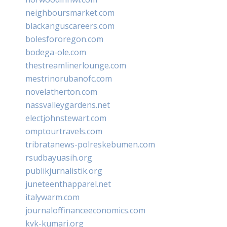
neighboursmarket.com
blackanguscareers.com
bolesfororegon.com
bodega-ole.com
thestreamlinerlounge.com
mestrinorubanofc.com
novelatherton.com
nassvalleygardens.net
electjohnstewart.com
omptourtravels.com
tribratanews-polreskebumen.com
rsudbayuasih.org
publikjurnalistik.org
juneteenthapparel.net
italywarm.com
journaloffinanceeconomics.com
kvk-kumari.org