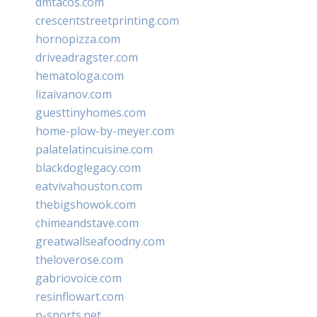
dmtacos.com
crescentstreetprinting.com
hornopizza.com
driveadragster.com
hematologa.com
lizaivanov.com
guesttinyhomes.com
home-plow-by-meyer.com
palatelatincuisine.com
blackdoglegacy.com
eatvivahouston.com
thebigshowok.com
chimeandstave.com
greatwallseafoodny.com
theloverose.com
gabriovoice.com
resinflowart.com
p-sports.net