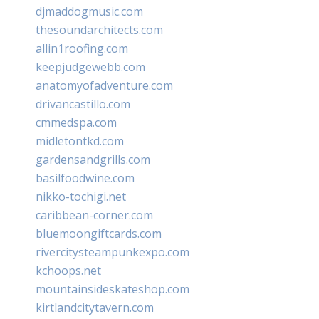
djmaddogmusic.com
thesoundarchitects.com
allin1roofing.com
keepjudgewebb.com
anatomyofadventure.com
drivancastillo.com
cmmedspa.com
midletontkd.com
gardensandgrills.com
basilfoodwine.com
nikko-tochigi.net
caribbean-corner.com
bluemoongiftcards.com
rivercitysteampunkexpo.com
kchoops.net
mountainsideskateshop.com
kirtlandcitytavern.com