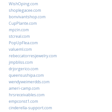
WishOping.com
shoplegacee.com
bonvivantshop.com
CupPlante.com
mpzin.com
stcreal.com
PopUpFlea.com
valueml.com
rebeccatorresjewelry.com
jmpbliss.com
drjorgerico.com
queensushipa.com
wendyweimerdds.com
ameri-camp.com
hrsreceivables.com
empconst1.com
cinderella-support.com