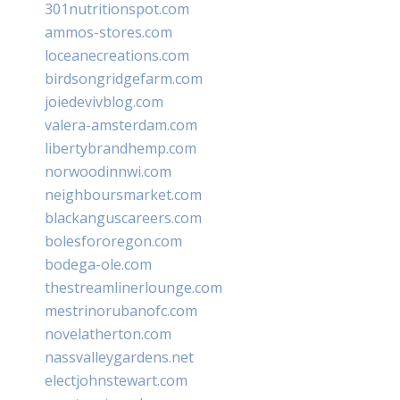
301nutritionspot.com
ammos-stores.com
loceanecreations.com
birdsongridgefarm.com
joiedevivblog.com
valera-amsterdam.com
libertybrandhemp.com
norwoodinnwi.com
neighboursmarket.com
blackanguscareers.com
bolesfororegon.com
bodega-ole.com
thestreamlinerlounge.com
mestrinorubanofc.com
novelatherton.com
nassvalleygardens.net
electjohnstewart.com