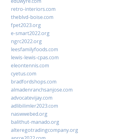
eduwyre.com
retro-interiors.com
theblvd-boise.com
fpet2023.org
e-smart2022.org
ngrc2022.org
leesfamilyfoods.com
lewis-lewis-cpas.com
eleontennis.com
cyetus.com
bradfordshops.com
almadenranchsanjose.com
advocatevijay.com
adlibilimler2023.com
naswwebed.org
balithut-manado.org
alteregotradingcompany.org
aprce2022.com