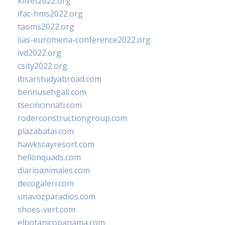
klivet2022.org
ifac-hms2022.org
taoms2022.org
iias-euromena-conference2022.org
ivd2022.org
csity2022.org
ibsarstudyabroad.com
bennusehgall.com
tsecincinnati.com
roderconstructiongroup.com
plazabatai.com
hawkscayresort.com
hellonquads.com
diarioanimales.com
decogaleri.com
unavozparadios.com
shoes-vert.com
elbotanicopanama.com