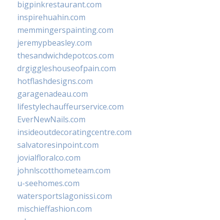
bigpinkrestaurant.com
inspirehuahin.com
memmingerspainting.com
jeremypbeasley.com
thesandwichdepotcos.com
drgiggleshouseofpain.com
hotflashdesigns.com
garagenadeau.com
lifestylechauffeurservice.com
EverNewNails.com
insideoutdecoratingcentre.com
salvatoresinpoint.com
jovialfloralco.com
johnlscotthometeam.com
u-seehomes.com
watersportslagonissi.com
mischieffashion.com