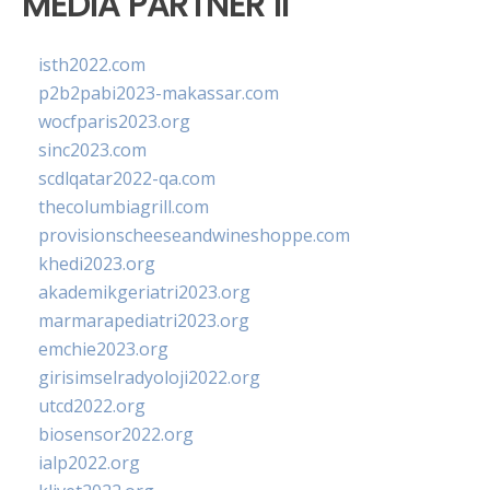
MEDIA PARTNER II
isth2022.com
p2b2pabi2023-makassar.com
wocfparis2023.org
sinc2023.com
scdlqatar2022-qa.com
thecolumbiagrill.com
provisionscheeseandwineshoppe.com
khedi2023.org
akademikgeriatri2023.org
marmarapediatri2023.org
emchie2023.org
girisimselradyoloji2022.org
utcd2022.org
biosensor2022.org
ialp2022.org