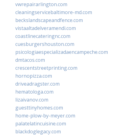
vwrepairarlington.com
cleaningservicebaltimore-md.com
beckslandscapeandfence.com
vistaaltadelveramendi.com
coastlinecateringnc.com
cuesburgershouston.com
psicologiaespecializadaencampeche.com
dmtacos.com
crescentstreetprinting.com
hornopizza.com
driveadragster.com
hematologa.com
lizaivanov.com
guesttinyhomes.com
home-plow-by-meyer.com
palatelatincuisine.com
blackdoglegacy.com