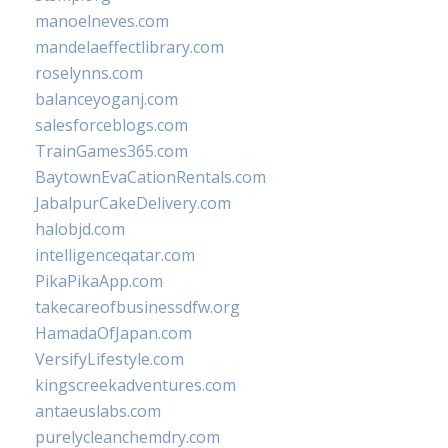
manoelneves.com
mandelaeffectlibrary.com
roselynns.com
balanceyoganj.com
salesforceblogs.com
TrainGames365.com
BaytownEvaCationRentals.com
JabalpurCakeDelivery.com
halobjd.com
intelligenceqatar.com
PikaPikaApp.com
takecareofbusinessdfw.org
HamadaOfJapan.com
VersifyLifestyle.com
kingscreekadventures.com
antaeuslabs.com
purelycleanchemdry.com