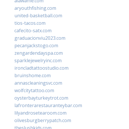
alawaffle.com
aryouthfishing.com
united-basketball.com
tios-tacos.com
cafecito-satx.com
graduacionviu2023.com
pecanjackstogo.com
zengardendayspa.com
sparklejewelryinc.com
ironcladtattoostudio.com
bruinshome.com
annascleaningsvc.com
wolfcitytattoo.com
oysterbayturkeytrot.com
lafronterarestauranteybar.com
lilyandrosetearoom.com
olivesburgberrypatch.com
theslushkids.com