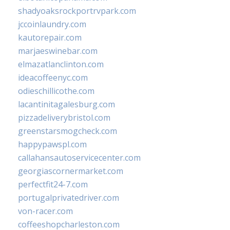
shadyoaksrockportrvpark.com
jccoinlaundry.com
kautorepair.com
marjaeswinebar.com
elmazatlanclinton.com
ideacoffeenyc.com
odieschillicothe.com
lacantinitagalesburg.com
pizzadeliverybristol.com
greenstarsmogcheck.com
happypawspl.com
callahansautoservicecenter.com
georgiascornermarket.com
perfectfit24-7.com
portugalprivatedriver.com
von-racer.com
coffeeshopcharleston.com