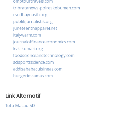
omptourtravels.com
tribratanews-polreskebumen.com
rsudbayuasih.org
publikjurnalistik.org
juneteenthapparel.net
italywarm.com
journaloffinanceeconomics.com
kvk-kumari.org
foodscienceandtechnology.com
scisportsscience.com
addisababacuisineaz.com
burgerimcamas.com
Link Alternatif
Toto Macau 5D