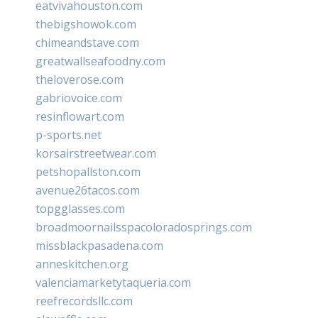
eatvivahouston.com
thebigshowok.com
chimeandstave.com
greatwallseafoodny.com
theloverose.com
gabriovoice.com
resinflowart.com
p-sports.net
korsairstreetwear.com
petshopallston.com
avenue26tacos.com
topgglasses.com
broadmoornailsspacoloradosprings.com
missblackpasadena.com
anneskitchen.org
valenciamarketytaqueria.com
reefrecordsllc.com