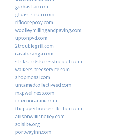
giobastian.com
glpascensori.com
rifloorepoxy.com
woolleymillingandpaving.com
uptonpvd.com
2troublegrill.com
casateranga.com
sticksandstonesstudiooh.com
walkers-treeservice.com
shopmossi.com
untamedcollectivesd.com
mxpwellness.com
infernocanine.com
thepaperhousecollection.com
allisonwillisholley.com
solslite.org
portwayinn.com