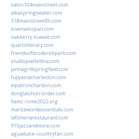
salon104mainstreet.com
alkaspringswater.com
318mainstreet8h.com
lovenailsspari.com
oakberry-kuwait.com
quartzliterary.com
friendsofbroderickpark.com
studiopiattellina.com
jannagrillspringfield.com
fujiyamacharleston.com
elpatronchardon.com
donglaishun-order.com
fiamc-rome2022.org
mariceworldessentials.com
lafisheriarestaurant.com
915jazzandmore.com
aguadulce-countryfair.com