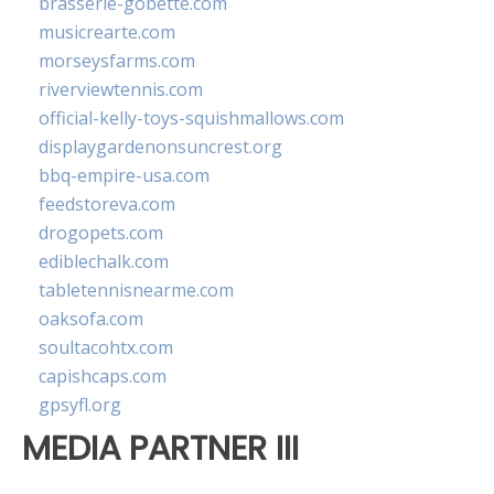
brasserie-gobette.com
musicrearte.com
morseysfarms.com
riverviewtennis.com
official-kelly-toys-squishmallows.com
displaygardenonsuncrest.org
bbq-empire-usa.com
feedstoreva.com
drogopets.com
ediblechalk.com
tabletennisnearme.com
oaksofa.com
soultacohtx.com
capishcaps.com
gpsyfl.org
MEDIA PARTNER III