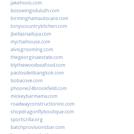
jakehovis.com
bosswingsduluth.com
birminghamautocare.com
tonyscountrykitchen.com
jbellasnailspa.com
mychaihouse.com
alvisgrooming.com
thegeorginaestate.com
blythewoodseafood.com
paolosdelibangkok.com
bobacove.com
phoone24brookfield.com
mickeybarmama.com
roadwayconstructioninc.com
shopdragonflyboutique.com
sportszilla.org
batchprovisionsbar.com