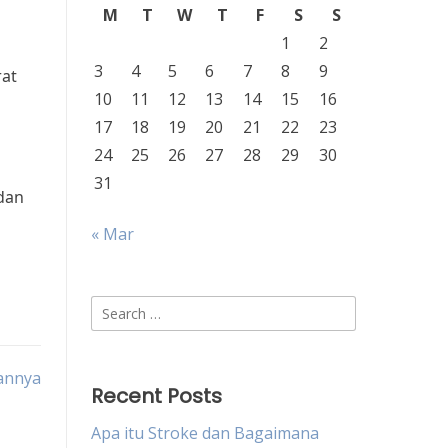
M
T
W
T
F
S
S
1
2
3
4
5
6
7
8
9
rat
10
11
12
13
14
15
16
17
18
19
20
21
22
23
24
25
26
27
28
29
30
31
 dan
« Mar
Search
for:
tannya
Recent Posts
Apa itu Stroke dan Bagaimana