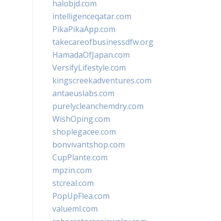
halobjd.com
intelligenceqatar.com
PikaPikaApp.com
takecareofbusinessdfw.org
HamadaOfJapan.com
VersifyLifestyle.com
kingscreekadventures.com
antaeuslabs.com
purelycleanchemdry.com
WishOping.com
shoplegacee.com
bonvivantshop.com
CupPlante.com
mpzin.com
stcreal.com
PopUpFlea.com
valueml.com