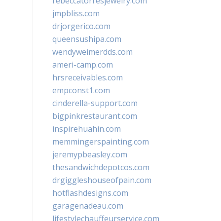
rebeccatorresjewelry.com
jmpbliss.com
drjorgerico.com
queensushipa.com
wendyweimerdds.com
ameri-camp.com
hrsreceivables.com
empconst1.com
cinderella-support.com
bigpinkrestaurant.com
inspirehuahin.com
memmingerspainting.com
jeremypbeasley.com
thesandwichdepotcos.com
drgiggleshouseofpain.com
hotflashdesigns.com
garagenadeau.com
lifestylechauffeurservice.com