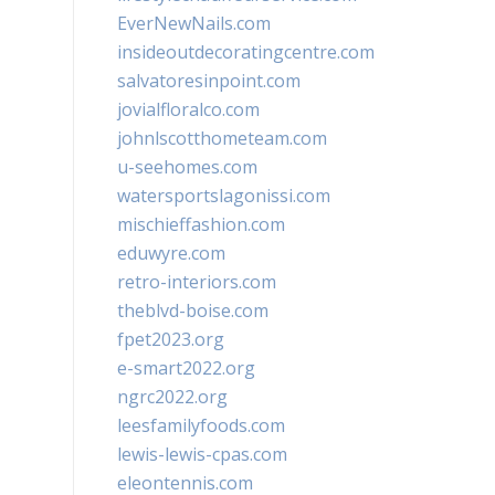
EverNewNails.com
insideoutdecoratingcentre.com
salvatoresinpoint.com
jovialfloralco.com
johnlscotthometeam.com
u-seehomes.com
watersportslagonissi.com
mischieffashion.com
eduwyre.com
retro-interiors.com
theblvd-boise.com
fpet2023.org
e-smart2022.org
ngrc2022.org
leesfamilyfoods.com
lewis-lewis-cpas.com
eleontennis.com