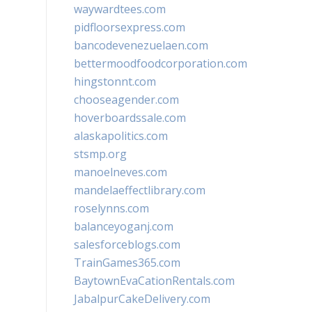
waywardtees.com
pidfloorsexpress.com
bancodevenezuelaen.com
bettermoodfoodcorporation.com
hingstonnt.com
chooseagender.com
hoverboardssale.com
alaskapolitics.com
stsmp.org
manoelneves.com
mandelaeffectlibrary.com
roselynns.com
balanceyoganj.com
salesforceblogs.com
TrainGames365.com
BaytownEvaCationRentals.com
JabalpurCakeDelivery.com