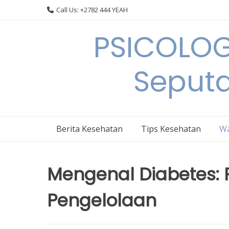
Skip
Call Us: +2782 444 YEAH
to
content
PSICOLOG
Seput
Berita Kesehatan
Tips Kesehatan
Wa
Mengenal Diabetes: 
Pengelolaan