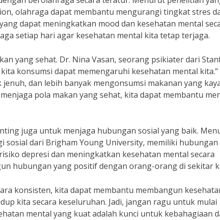
 dengan berolahraga secara teratur. Menurut penelitian ya
ation, olahraga dapat membantu mengurangi tingkat stres d
 yang dapat meningkatkan mood dan kesehatan mental sec
aga setiap hari agar kesehatan mental kita tetap terjaga.
kan yang sehat. Dr. Nina Vasan, seorang psikiater dari Stan
kita konsumsi dapat memengaruhi kesehatan mental kita.”
ak jenuh, dan lebih banyak mengonsumsi makanan yang kay
an menjaga pola makan yang sehat, kita dapat membantu me
enting juga untuk menjaga hubungan sosial yang baik. Men
ogi sosial dari Brigham Young University, memiliki hubungan
risiko depresi dan meningkatkan kesehatan mental secara
un hubungan yang positif dengan orang-orang di sekitar ki
ecara konsisten, kita dapat membantu membangun kesehata
dup kita secara keseluruhan. Jadi, jangan ragu untuk mulai
sehatan mental yang kuat adalah kunci untuk kebahagiaan 