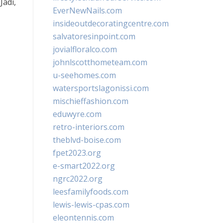
Jadi,
EverNewNails.com
insideoutdecoratingcentre.com
salvatoresinpoint.com
jovialfloralco.com
johnlscotthometeam.com
u-seehomes.com
watersportslagonissi.com
mischieffashion.com
eduwyre.com
retro-interiors.com
theblvd-boise.com
fpet2023.org
e-smart2022.org
ngrc2022.org
leesfamilyfoods.com
lewis-lewis-cpas.com
eleontennis.com