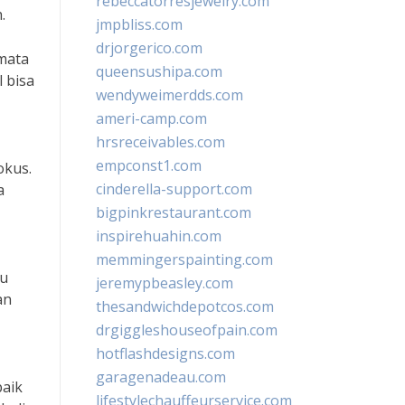
rebeccatorresjewelry.com
.
jmpbliss.com
drjorgerico.com
mata
queensushipa.com
l bisa
wendyweimerdds.com
ameri-camp.com
hrsreceivables.com
empconst1.com
okus.
cinderella-support.com
a
bigpinkrestaurant.com
inspirehuahin.com
memmingerspainting.com
au
jeremypbeasley.com
an
thesandwichdepotcos.com
drgiggleshouseofpain.com
hotflashdesigns.com
garagenadeau.com
baik
lifestylechauffeurservice.com