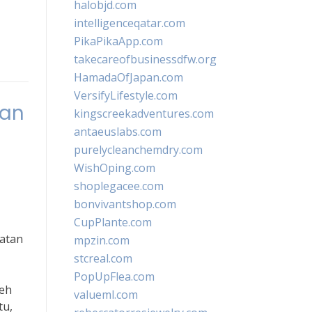
halobjd.com
intelligenceqatar.com
PikaPikaApp.com
takecareofbusinessdfw.org
HamadaOfJapan.com
VersifyLifestyle.com
tan
kingscreekadventures.com
antaeuslabs.com
purelycleanchemdry.com
WishOping.com
shoplegacee.com
bonvivantshop.com
CupPlante.com
atan
mpzin.com
stcreal.com
PopUpFlea.com
leh
valueml.com
tu,