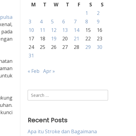
M
T
W
T
F
S
S
1
2
 pulsa
3
4
5
6
7
8
9
kenal,
10
11
12
13
14
15
16
 pada
17
18
19
20
21
22
23
engan
24
25
26
27
28
29
30
31
hatan
nyaman
« Feb
Apr »
 untuk
Search
ukung
for:
ruhan.
kunci
Recent Posts
Apa itu Stroke dan Bagaimana