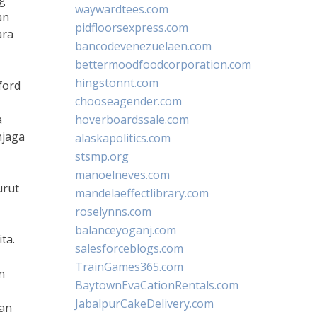
ng
waywardtees.com
an
pidfloorsexpress.com
ara
bancodevenezuelaen.com
bettermoodfoodcorporation.com
hingstonnt.com
ford
chooseagender.com
a
hoverboardssale.com
njaga
alaskapolitics.com
stsmp.org
manoelneves.com
urut
mandelaeffectlibrary.com
roselynns.com
balanceyoganj.com
ta.
salesforceblogs.com
TrainGames365.com
n
BaytownEvaCationRentals.com
JabalpurCakeDelivery.com
dan