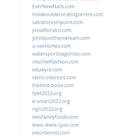
EverNewNails.com
insideoutdecoratingcentre.com
salvatoresinpoint.com
jovialfloralco.com
johnlscotthometeam.com
u-seehomes.com
watersportslagonissi.com
mischieffashion.com
eduwyre.com
retro-interiors.com
theblvd-boise.com
fpet2023.org
e-smart2022.org
ngrc2022.org
leesfamilyfoods.com
lewis-lewis-cpas.com
eleontennis.com