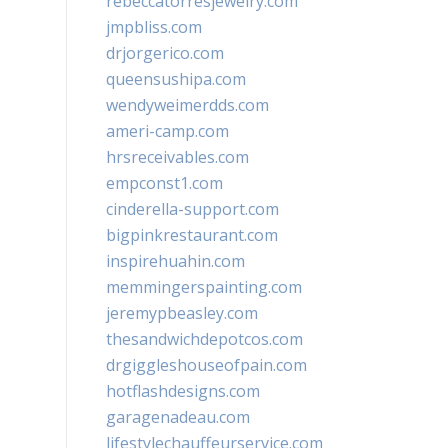
rebeccatorresjewelry.com
jmpbliss.com
drjorgerico.com
queensushipa.com
wendyweimerdds.com
ameri-camp.com
hrsreceivables.com
empconst1.com
cinderella-support.com
bigpinkrestaurant.com
inspirehuahin.com
memmingerspainting.com
jeremypbeasley.com
thesandwichdepotcos.com
drgiggleshouseofpain.com
hotflashdesigns.com
garagenadeau.com
lifestylechauffeurservice.com