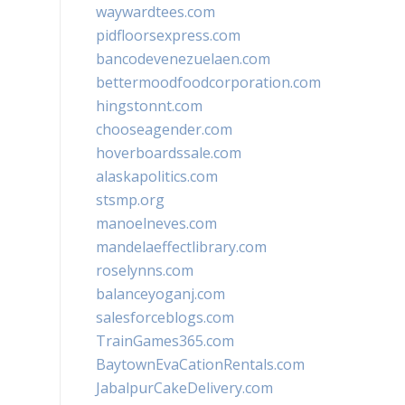
waywardtees.com
pidfloorsexpress.com
bancodevenezuelaen.com
bettermoodfoodcorporation.com
hingstonnt.com
chooseagender.com
hoverboardssale.com
alaskapolitics.com
stsmp.org
manoelneves.com
mandelaeffectlibrary.com
roselynns.com
balanceyoganj.com
salesforceblogs.com
TrainGames365.com
BaytownEvaCationRentals.com
JabalpurCakeDelivery.com