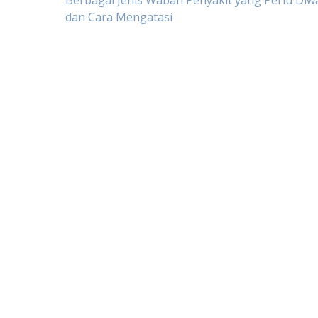
Post
Berbagai Jenis Wabah Penyakit yang Perlu Diw
dan Cara Mengatasi
navigation