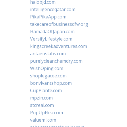
halobjd.com
intelligenceqatar.com
PikaPikaApp.com
takecareofbusinessdfw.org
HamadaOfJapan.com
VersifyLifestyle.com
kingscreekadventures.com
antaeuslabs.com
purelycleanchemdry.com
WishOping.com
shoplegacee.com
bonvivantshop.com
CupPlante.com
mpzin.com
stcreal.com
PopUpFlea.com
valueml.com