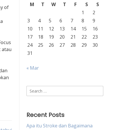
M
T
W
T
F
S
S
y of
1
2
3
4
5
6
7
8
9
ta
10
11
12
13
14
15
16
17
18
19
20
21
22
23
Focus
24
25
26
27
28
29
30
t atau
31
« Mar
 dan
pkan
Search
for:
Recent Posts
Apa itu Stroke dan Bagaimana