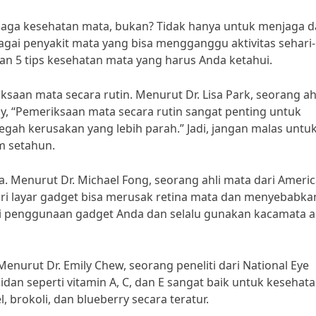
jaga kesehatan mata, bukan? Tidak hanya untuk menjaga d
gai penyakit mata yang bisa mengganggu aktivitas sehari-
kan 5 tips kesehatan mata yang harus Anda ketahui.
aan mata secara rutin. Menurut Dr. Lisa Park, seorang ah
, “Pemeriksaan mata secara rutin sangat penting untuk
gah kerusakan yang lebih parah.” Jadi, jangan malas untu
am setahun.
. Menurut Dr. Michael Fong, seorang ahli mata dari Ameri
dari layar gadget bisa merusak retina mata dan menyebabka
si penggunaan gadget Anda dan selalu gunakan kacamata a
nurut Dr. Emily Chew, seorang peneliti dari National Eye
an seperti vitamin A, C, dan E sangat baik untuk kesehat
 brokoli, dan blueberry secara teratur.