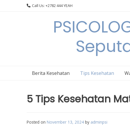
Skip
Call Us: +2782 444 YEAH
to
content
PSICOLOG
Seput
Berita Kesehatan
Tips Kesehatan
Wa
5 Tips Kesehatan Ma
Posted on
November 13, 2024
by
adminpsi