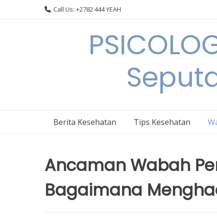
Skip
Call Us: +2782 444 YEAH
to
content
PSICOLOG
Seput
Berita Kesehatan
Tips Kesehatan
Wa
Ancaman Wabah Peny
Bagaimana Mengha