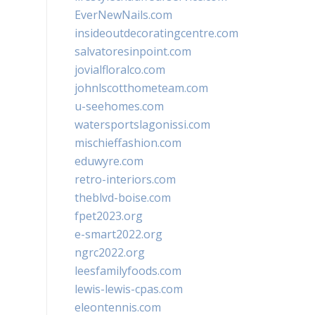
EverNewNails.com
insideoutdecoratingcentre.com
salvatoresinpoint.com
jovialfloralco.com
johnlscotthometeam.com
u-seehomes.com
watersportslagonissi.com
mischieffashion.com
eduwyre.com
retro-interiors.com
theblvd-boise.com
fpet2023.org
e-smart2022.org
ngrc2022.org
leesfamilyfoods.com
lewis-lewis-cpas.com
eleontennis.com