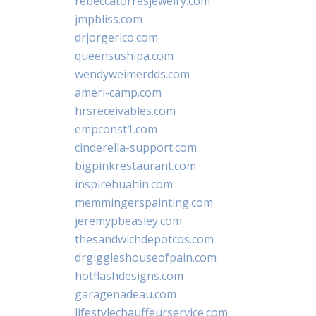
rebeccatorresjewelry.com
jmpbliss.com
drjorgerico.com
queensushipa.com
wendyweimerdds.com
ameri-camp.com
hrsreceivables.com
empconst1.com
cinderella-support.com
bigpinkrestaurant.com
inspirehuahin.com
memmingerspainting.com
jeremypbeasley.com
thesandwichdepotcos.com
drgiggleshouseofpain.com
hotflashdesigns.com
garagenadeau.com
lifestylechauffeurservice.com