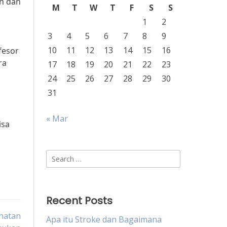
an dan
M
T
W
T
F
S
S
1
2
3
4
5
6
7
8
9
10
11
12
13
14
15
16
fesor
ra
17
18
19
20
21
22
23
24
25
26
27
28
29
30
31
« Mar
isa
Search
for:
Recent Posts
hatan
Apa itu Stroke dan Bagaimana