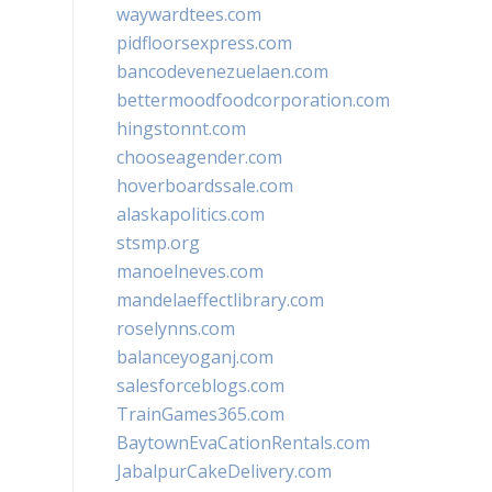
waywardtees.com
pidfloorsexpress.com
bancodevenezuelaen.com
bettermoodfoodcorporation.com
hingstonnt.com
chooseagender.com
hoverboardssale.com
alaskapolitics.com
stsmp.org
manoelneves.com
mandelaeffectlibrary.com
roselynns.com
balanceyoganj.com
salesforceblogs.com
TrainGames365.com
BaytownEvaCationRentals.com
JabalpurCakeDelivery.com