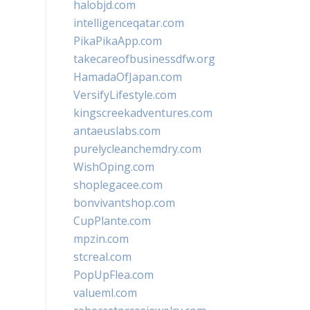
halobjd.com
intelligenceqatar.com
PikaPikaApp.com
takecareofbusinessdfw.org
HamadaOfJapan.com
VersifyLifestyle.com
kingscreekadventures.com
antaeuslabs.com
purelycleanchemdry.com
WishOping.com
shoplegacee.com
bonvivantshop.com
CupPlante.com
mpzin.com
stcreal.com
PopUpFlea.com
valueml.com