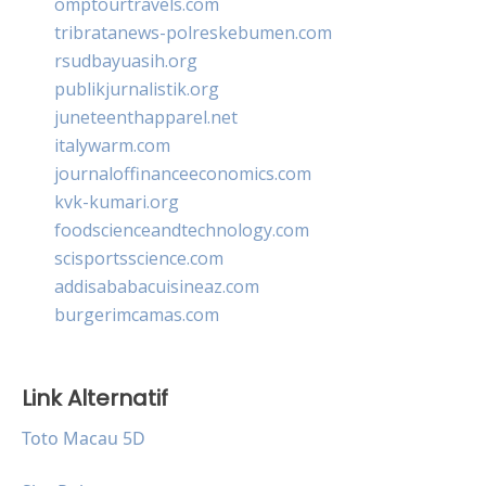
omptourtravels.com
tribratanews-polreskebumen.com
rsudbayuasih.org
publikjurnalistik.org
juneteenthapparel.net
italywarm.com
journaloffinanceeconomics.com
kvk-kumari.org
foodscienceandtechnology.com
scisportsscience.com
addisababacuisineaz.com
burgerimcamas.com
Link Alternatif
Toto Macau 5D