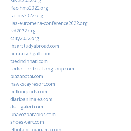
klivet2022.org
ifac-hms2022.org
taoms2022.org
iias-euromena-conference2022.org
ivd2022.org
csity2022.org
ibsarstudyabroad.com
bennusehgall.com
tsecincinnati.com
roderconstructiongroup.com
plazabatai.com
hawkscayresort.com
hellonquads.com
diarioanimales.com
decogaleri.com
unavozparadios.com
shoes-vert.com
elbotanicopanama.com