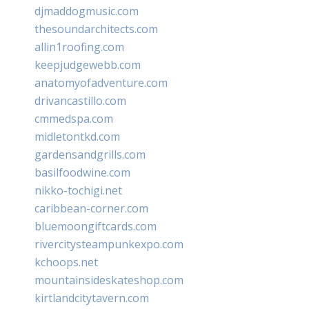
djmaddogmusic.com
thesoundarchitects.com
allin1roofing.com
keepjudgewebb.com
anatomyofadventure.com
drivancastillo.com
cmmedspa.com
midletontkd.com
gardensandgrills.com
basilfoodwine.com
nikko-tochigi.net
caribbean-corner.com
bluemoongiftcards.com
rivercitysteampunkexpo.com
kchoops.net
mountainsideskateshop.com
kirtlandcitytavern.com