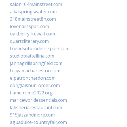
salon104mainstreet.com
alkaspringswater.com
318mainstreet8h.com
lovenailsspari.com
oakberry-kuwait.com
quartzliterary.com
friendsofbroderickpark.com
studiopiattellina.com
jannagrillspringfield.com
fujiyamacharleston.com
elpatronchardon.com
donglaishun-order.com
fiamc-rome2022.org
mariceworldessentials.com
lafisheriarestaurant.com
915jazzandmore.com
aguadulce-countryfair.com