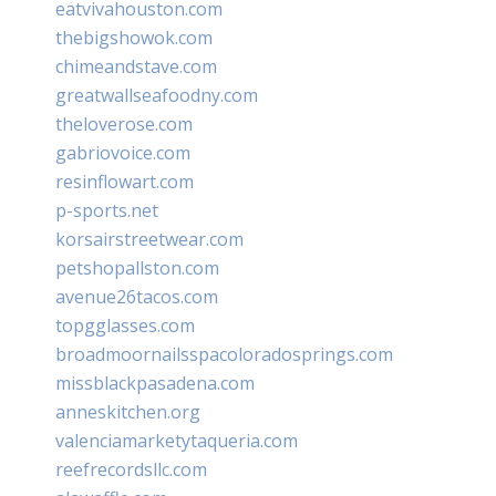
eatvivahouston.com
thebigshowok.com
chimeandstave.com
greatwallseafoodny.com
theloverose.com
gabriovoice.com
resinflowart.com
p-sports.net
korsairstreetwear.com
petshopallston.com
avenue26tacos.com
topgglasses.com
broadmoornailsspacoloradosprings.com
missblackpasadena.com
anneskitchen.org
valenciamarketytaqueria.com
reefrecordsllc.com