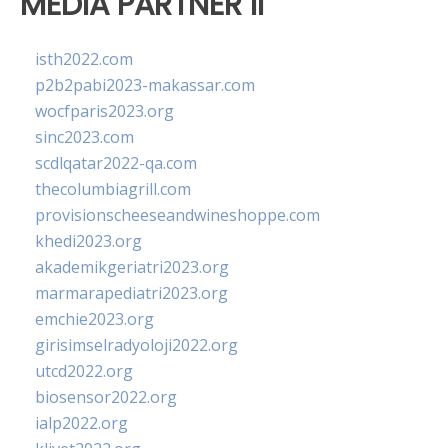
MEDIA PARTNER II
isth2022.com
p2b2pabi2023-makassar.com
wocfparis2023.org
sinc2023.com
scdlqatar2022-qa.com
thecolumbiagrill.com
provisionscheeseandwineshoppe.com
khedi2023.org
akademikgeriatri2023.org
marmarapediatri2023.org
emchie2023.org
girisimselradyoloji2022.org
utcd2022.org
biosensor2022.org
ialp2022.org