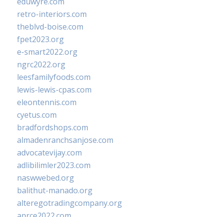
eduwyre.com
retro-interiors.com
theblvd-boise.com
fpet2023.org
e-smart2022.org
ngrc2022.org
leesfamilyfoods.com
lewis-lewis-cpas.com
eleontennis.com
cyetus.com
bradfordshops.com
almadenranchsanjose.com
advocatevijay.com
adlibilimler2023.com
naswwebed.org
balithut-manado.org
alteregotradingcompany.org
aprce2022.com