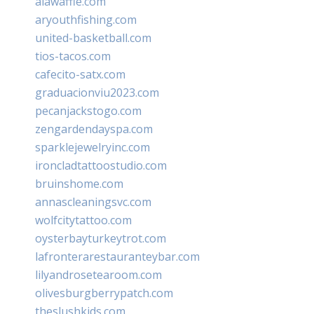
alawaffle.com
aryouthfishing.com
united-basketball.com
tios-tacos.com
cafecito-satx.com
graduacionviu2023.com
pecanjackstogo.com
zengardendayspa.com
sparklejewelryinc.com
ironcladtattoostudio.com
bruinshome.com
annascleaningsvc.com
wolfcitytattoo.com
oysterbayturkeytrot.com
lafronterarestauranteybar.com
lilyandrosetearoom.com
olivesburgberrypatch.com
theslushkids.com