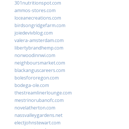
301nutritionspot.com
ammos-stores.com
loceanecreations.com
birdsongridgefarm.com
joiedevivblog.com
valera-amsterdam.com
libertybrandhemp.com
norwoodinnwi.com
neighboursmarket.com
blackanguscareers.com
bolesfororegon.com
bodega-ole.com
thestreamlinerlounge.com
mestrinorubanofc.com
novelatherton.com
nassvalleygardens.net
electjohnstewart.com