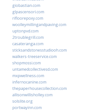
giobastian.com
glpascensori.com
rifloorepoxy.com
woolleymillingandpaving.com
uptonpvd.com
2troublegrill.com
casateranga.com
sticksandstonesstudiooh.com
walkers-treeservice.com
shopmossi.com
untamedcollectivesd.com
mxpwellness.com
infernocanine.com
thepaperhousecollection.com
allisonwillisholley.com
solslite.org
portwayinn.com