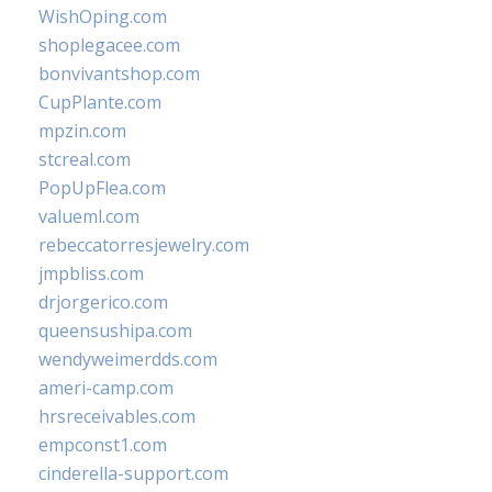
WishOping.com
shoplegacee.com
bonvivantshop.com
CupPlante.com
mpzin.com
stcreal.com
PopUpFlea.com
valueml.com
rebeccatorresjewelry.com
jmpbliss.com
drjorgerico.com
queensushipa.com
wendyweimerdds.com
ameri-camp.com
hrsreceivables.com
empconst1.com
cinderella-support.com