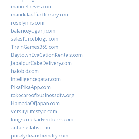
manoelneves.com
mandelaeffectlibrary.com
roselynns.com
balanceyoganj.com
salesforceblogs.com
TrainGames365.com
BaytownEvaCationRentals.com
JabalpurCakeDelivery.com
halobjd.com
intelligenceqatar.com
PikaPikaApp.com
takecareofbusinessdfw.org
HamadaOfJapan.com
VersifyLifestyle.com
kingscreekadventures.com
antaeuslabs.com
purelycleanchemdry.com