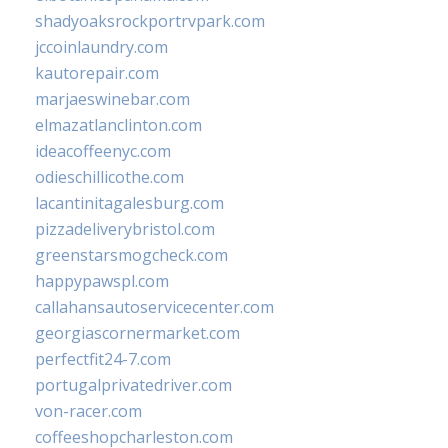
shadyoaksrockportrvpark.com
jccoinlaundry.com
kautorepair.com
marjaeswinebar.com
elmazatlanclinton.com
ideacoffeenyc.com
odieschillicothe.com
lacantinitagalesburg.com
pizzadeliverybristol.com
greenstarsmogcheck.com
happypawspl.com
callahansautoservicecenter.com
georgiascornermarket.com
perfectfit24-7.com
portugalprivatedriver.com
von-racer.com
coffeeshopcharleston.com