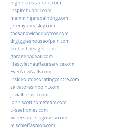
bigpinkrestaurant.com
inspirehuahin.com
memmingerspainting.com
jeremypbeasley.com
thesandwichdepotcos.com
drgiggleshouseofpain.com
hotflashdesigns.com
garagenadeau.com
lifestylechauffeurservice.com
EverNewNails.com
insideoutdecoratingcentre.com
salvatoresinpoint.com
jovialfloralco.com
johnlscotthometeam.com
u-seehomes.com
watersportslagonissi.com
mischieffashion.com