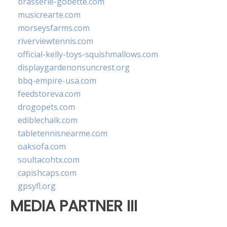
brasserie-gobette.com
musicrearte.com
morseysfarms.com
riverviewtennis.com
official-kelly-toys-squishmallows.com
displaygardenonsuncrest.org
bbq-empire-usa.com
feedstoreva.com
drogopets.com
ediblechalk.com
tabletennisnearme.com
oaksofa.com
soultacohtx.com
capishcaps.com
gpsyfl.org
MEDIA PARTNER III