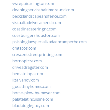
vwrepairarlington.com
cleaningservicebaltimore-md.com
beckslandscapeandfence.com
vistaaltadelveramendi.com
coastlinecateringnc.com
cuesburgershouston.com
psicologiaespecializadaencampeche.com
dmtacos.com
crescentstreetprinting.com
hornopizza.com
driveadragster.com
hematologa.com
lizaivanov.com
guesttinyhomes.com
home-plow-by-meyer.com
palatelatincuisine.com
blackdoglegacy.com