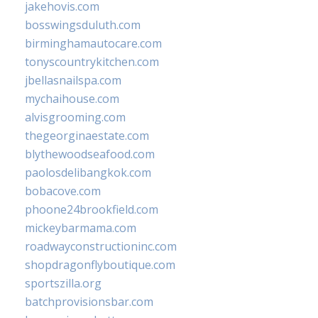
jakehovis.com
bosswingsduluth.com
birminghamautocare.com
tonyscountrykitchen.com
jbellasnailspa.com
mychaihouse.com
alvisgrooming.com
thegeorginaestate.com
blythewoodseafood.com
paolosdelibangkok.com
bobacove.com
phoone24brookfield.com
mickeybarmama.com
roadwayconstructioninc.com
shopdragonflyboutique.com
sportszilla.org
batchprovisionsbar.com