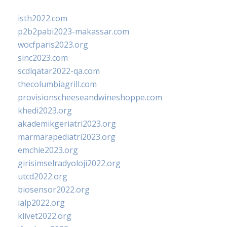
isth2022.com
p2b2pabi2023-makassar.com
wocfparis2023.org
sinc2023.com
scdlqatar2022-qa.com
thecolumbiagrill.com
provisionscheeseandwineshoppe.com
khedi2023.org
akademikgeriatri2023.org
marmarapediatri2023.org
emchie2023.org
girisimselradyoloji2022.org
utcd2022.org
biosensor2022.org
ialp2022.org
klivet2022.org