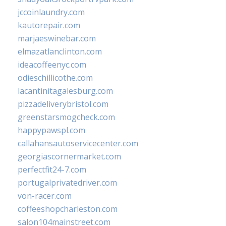
jccoinlaundry.com
kautorepair.com
marjaeswinebar.com
elmazatlanclinton.com
ideacoffeenyc.com
odieschillicothe.com
lacantinitagalesburg.com
pizzadeliverybristol.com
greenstarsmogcheck.com
happypawspl.com
callahansautoservicecenter.com
georgiascornermarket.com
perfectfit24-7.com
portugalprivatedriver.com
von-racer.com
coffeeshopcharleston.com
salon104mainstreet.com