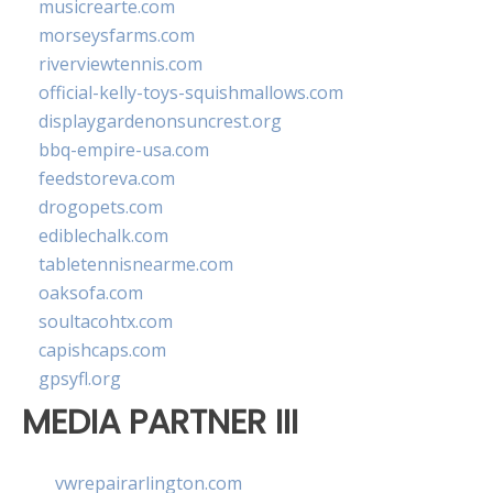
musicrearte.com
morseysfarms.com
riverviewtennis.com
official-kelly-toys-squishmallows.com
displaygardenonsuncrest.org
bbq-empire-usa.com
feedstoreva.com
drogopets.com
ediblechalk.com
tabletennisnearme.com
oaksofa.com
soultacohtx.com
capishcaps.com
gpsyfl.org
MEDIA PARTNER III
vwrepairarlington.com