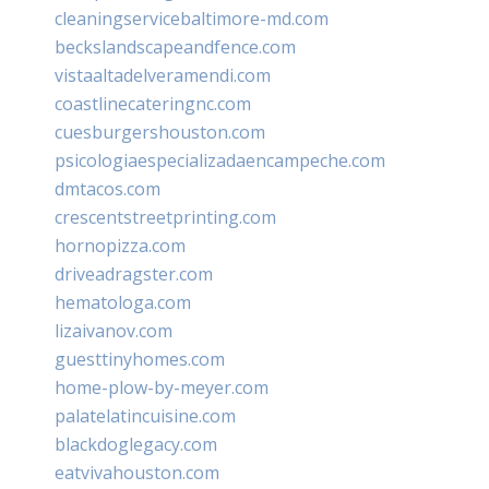
cleaningservicebaltimore-md.com
beckslandscapeandfence.com
vistaaltadelveramendi.com
coastlinecateringnc.com
cuesburgershouston.com
psicologiaespecializadaencampeche.com
dmtacos.com
crescentstreetprinting.com
hornopizza.com
driveadragster.com
hematologa.com
lizaivanov.com
guesttinyhomes.com
home-plow-by-meyer.com
palatelatincuisine.com
blackdoglegacy.com
eatvivahouston.com