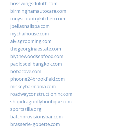
bosswingsduluth.com
birminghamautocare.com
tonyscountrykitchen.com
jbellasnailspa.com
mychaihouse.com
alvisgrooming.com
thegeorginaestate.com
blythewoodseafood.com
paolosdelibangkok.com
bobacove.com
phoone24brookfield.com
mickeybarmama.com
roadwayconstructioninc.com
shopdragonflyboutique.com
sportszilla.org
batchprovisionsbar.com
brasserie-gobette.com