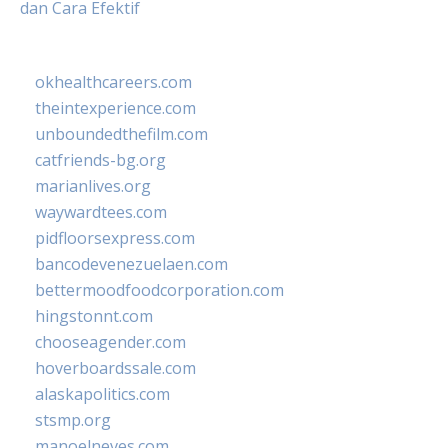
dan Cara Efektif
okhealthcareers.com
theintexperience.com
unboundedthefilm.com
catfriends-bg.org
marianlives.org
waywardtees.com
pidfloorsexpress.com
bancodevenezuelaen.com
bettermoodfoodcorporation.com
hingstonnt.com
chooseagender.com
hoverboardssale.com
alaskapolitics.com
stsmp.org
manoelneves.com