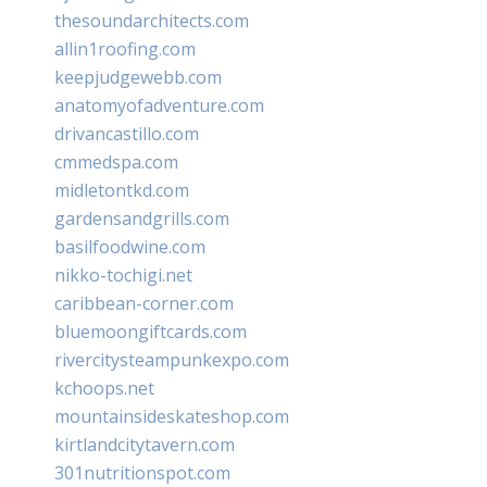
thesoundarchitects.com
allin1roofing.com
keepjudgewebb.com
anatomyofadventure.com
drivancastillo.com
cmmedspa.com
midletontkd.com
gardensandgrills.com
basilfoodwine.com
nikko-tochigi.net
caribbean-corner.com
bluemoongiftcards.com
rivercitysteampunkexpo.com
kchoops.net
mountainsideskateshop.com
kirtlandcitytavern.com
301nutritionspot.com