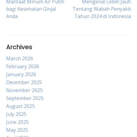
Post
Manfaat Minum Air Putih
Mengenal Lebih Jauh
bagi Kesehatan Ginjal
Tentang Wabah Penyakit
Anda
Tahun 2024 di Indonesia
navigation
Archives
March 2026
February 2026
January 2026
December 2025
November 2025
September 2025
August 2025
July 2025
June 2025
May 2025