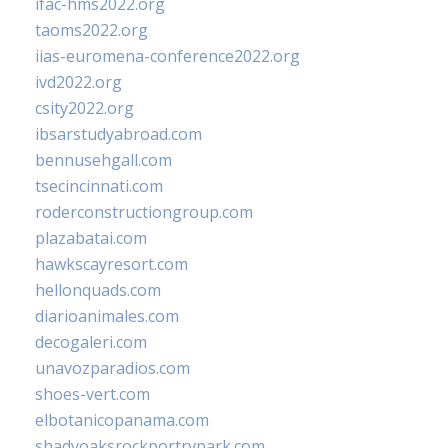
ifac-hms2022.org
taoms2022.org
iias-euromena-conference2022.org
ivd2022.org
csity2022.org
ibsarstudyabroad.com
bennusehgall.com
tsecincinnati.com
roderconstructiongroup.com
plazabatai.com
hawkscayresort.com
hellonquads.com
diarioanimales.com
decogaleri.com
unavozparadios.com
shoes-vert.com
elbotanicopanama.com
shadyoaksrockportrvpark.com