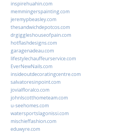
inspirehuahin.com
memmingerspainting.com
jeremypbeasley.com
thesandwichdepotcos.com
drgiggleshouseofpain.com
hotflashdesigns.com
garagenadeau.com
lifestylechauffeurservice.com
EverNewNails.com
insideoutdecoratingcentre.com
salvatoresinpoint.com
jovialfloralco.com
johnlscotthometeam.com
u-seehomes.com
watersportslagonissi.com
mischieffashion.com
eduwyre.com