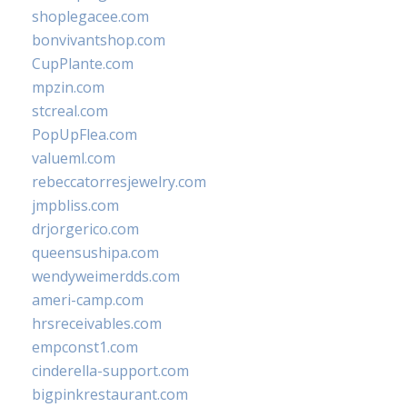
shoplegacee.com
bonvivantshop.com
CupPlante.com
mpzin.com
stcreal.com
PopUpFlea.com
valueml.com
rebeccatorresjewelry.com
jmpbliss.com
drjorgerico.com
queensushipa.com
wendyweimerdds.com
ameri-camp.com
hrsreceivables.com
empconst1.com
cinderella-support.com
bigpinkrestaurant.com