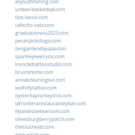
aryouthfishing.com
united-basketball.com
tios-tacos.com
cafecito-satx.com
graduacionviu2023.com
pecanjackstogo.com
zengardendayspa.com
sparklejewelryinc.com
ironcladtattoostudio.com
bruinshome.com
annascleaningsvc.com
wolfcitytattoo.com
oysterbayturkeytrot.com
lafronterarestauranteybar.com
lilyandrosetearoom.com
olivesburgberrypatch.com
theslushkids.com
giobastian.com