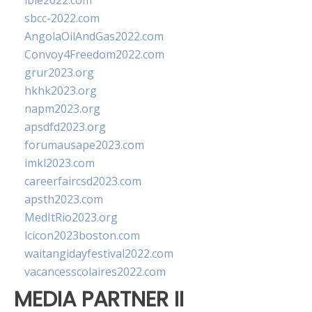
ibie2022.com
sbcc-2022.com
AngolaOilAndGas2022.com
Convoy4Freedom2022.com
grur2023.org
hkhk2023.org
napm2023.org
apsdfd2023.org
forumausape2023.com
imkl2023.com
careerfaircsd2023.com
apsth2023.com
MedItRio2023.org
lcicon2023boston.com
waitangidayfestival2022.com
vacancesscolaires2022.com
MEDIA PARTNER II