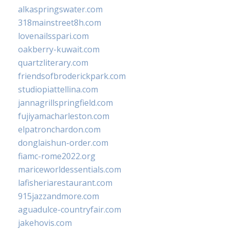
alkaspringswater.com
318mainstreet8h.com
lovenailsspari.com
oakberry-kuwait.com
quartzliterary.com
friendsofbroderickpark.com
studiopiattellina.com
jannagrillspringfield.com
fujiyamacharleston.com
elpatronchardon.com
donglaishun-order.com
fiamc-rome2022.org
mariceworldessentials.com
lafisheriarestaurant.com
915jazzandmore.com
aguadulce-countryfair.com
jakehovis.com