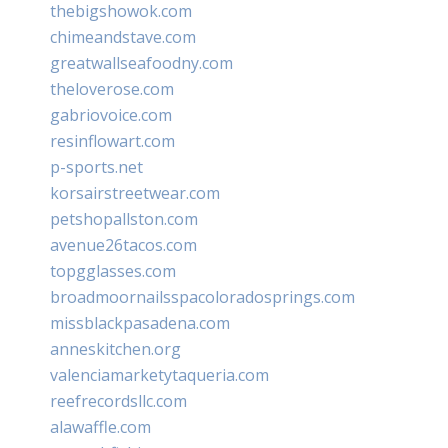
thebigshowok.com
chimeandstave.com
greatwallseafoodny.com
theloverose.com
gabriovoice.com
resinflowart.com
p-sports.net
korsairstreetwear.com
petshopallston.com
avenue26tacos.com
topgglasses.com
broadmoornailsspacoloradosprings.com
missblackpasadena.com
anneskitchen.org
valenciamarketytaqueria.com
reefrecordsllc.com
alawaffle.com