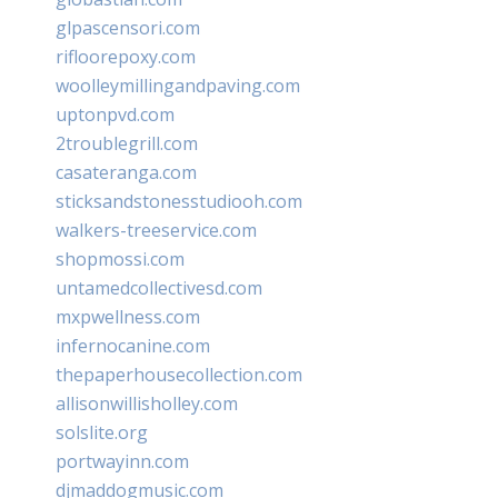
glpascensori.com
rifloorepoxy.com
woolleymillingandpaving.com
uptonpvd.com
2troublegrill.com
casateranga.com
sticksandstonesstudiooh.com
walkers-treeservice.com
shopmossi.com
untamedcollectivesd.com
mxpwellness.com
infernocanine.com
thepaperhousecollection.com
allisonwillisholley.com
solslite.org
portwayinn.com
djmaddogmusic.com