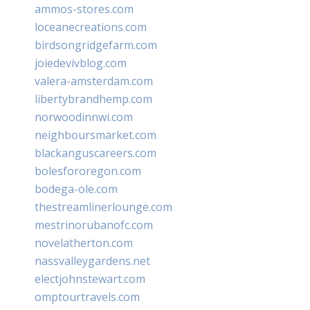
ammos-stores.com
loceanecreations.com
birdsongridgefarm.com
joiedevivblog.com
valera-amsterdam.com
libertybrandhemp.com
norwoodinnwi.com
neighboursmarket.com
blackanguscareers.com
bolesfororegon.com
bodega-ole.com
thestreamlinerlounge.com
mestrinorubanofc.com
novelatherton.com
nassvalleygardens.net
electjohnstewart.com
omptourtravels.com