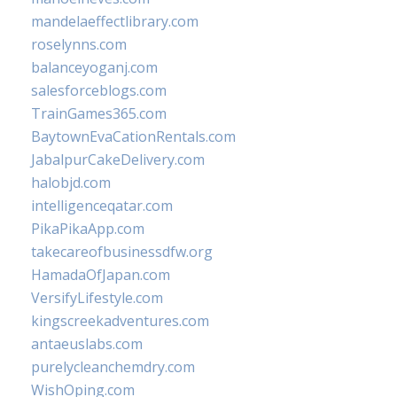
mandelaeffectlibrary.com
roselynns.com
balanceyoganj.com
salesforceblogs.com
TrainGames365.com
BaytownEvaCationRentals.com
JabalpurCakeDelivery.com
halobjd.com
intelligenceqatar.com
PikaPikaApp.com
takecareofbusinessdfw.org
HamadaOfJapan.com
VersifyLifestyle.com
kingscreekadventures.com
antaeuslabs.com
purelycleanchemdry.com
WishOping.com