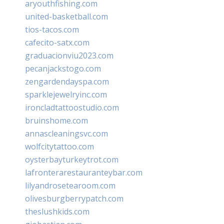
aryouthfishing.com
united-basketball.com
tios-tacos.com
cafecito-satx.com
graduacionviu2023.com
pecanjackstogo.com
zengardendayspa.com
sparklejewelryinc.com
ironcladtattoostudio.com
bruinshome.com
annascleaningsvc.com
wolfcitytattoo.com
oysterbayturkeytrot.com
lafronterarestauranteybar.com
lilyandrosetearoom.com
olivesburgberrypatch.com
theslushkids.com