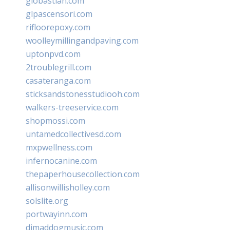
giobastian.com
glpascensori.com
rifloorepoxy.com
woolleymillingandpaving.com
uptonpvd.com
2troublegrill.com
casateranga.com
sticksandstonesstudiooh.com
walkers-treeservice.com
shopmossi.com
untamedcollectivesd.com
mxpwellness.com
infernocanine.com
thepaperhousecollection.com
allisonwillisholley.com
solslite.org
portwayinn.com
djmaddogmusic.com