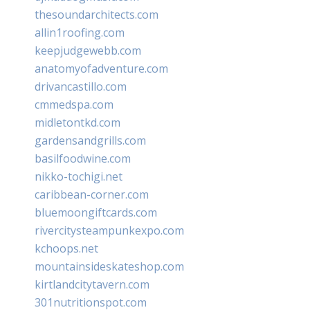
thesoundarchitects.com
allin1roofing.com
keepjudgewebb.com
anatomyofadventure.com
drivancastillo.com
cmmedspa.com
midletontkd.com
gardensandgrills.com
basilfoodwine.com
nikko-tochigi.net
caribbean-corner.com
bluemoongiftcards.com
rivercitysteampunkexpo.com
kchoops.net
mountainsideskateshop.com
kirtlandcitytavern.com
301nutritionspot.com