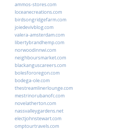
ammos-stores.com
loceanecreations.com
birdsongridgefarm.com
joiedevivblog.com
valera-amsterdam.com
libertybrandhemp.com
norwoodinnwi.com
neighboursmarket.com
blackanguscareers.com
bolesfororegon.com
bodega-ole.com
thestreamlinerlounge.com
mestrinorubanofc.com
novelatherton.com
nassvalleygardens.net
electjohnstewart.com
omptourtravels.com