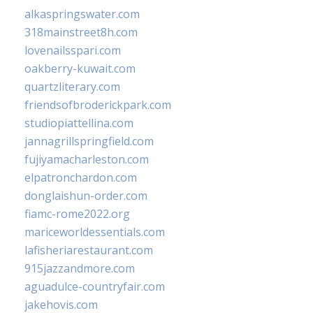
alkaspringswater.com
318mainstreet8h.com
lovenailsspari.com
oakberry-kuwait.com
quartzliterary.com
friendsofbroderickpark.com
studiopiattellina.com
jannagrillspringfield.com
fujiyamacharleston.com
elpatronchardon.com
donglaishun-order.com
fiamc-rome2022.org
mariceworldessentials.com
lafisheriarestaurant.com
915jazzandmore.com
aguadulce-countryfair.com
jakehovis.com