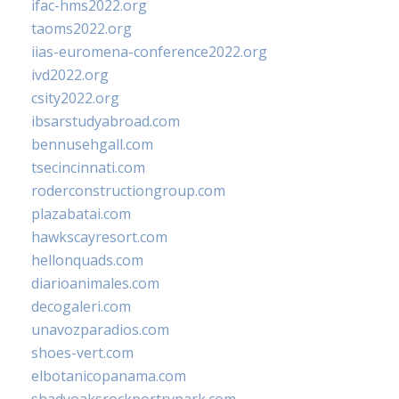
ifac-hms2022.org
taoms2022.org
iias-euromena-conference2022.org
ivd2022.org
csity2022.org
ibsarstudyabroad.com
bennusehgall.com
tsecincinnati.com
roderconstructiongroup.com
plazabatai.com
hawkscayresort.com
hellonquads.com
diarioanimales.com
decogaleri.com
unavozparadios.com
shoes-vert.com
elbotanicopanama.com