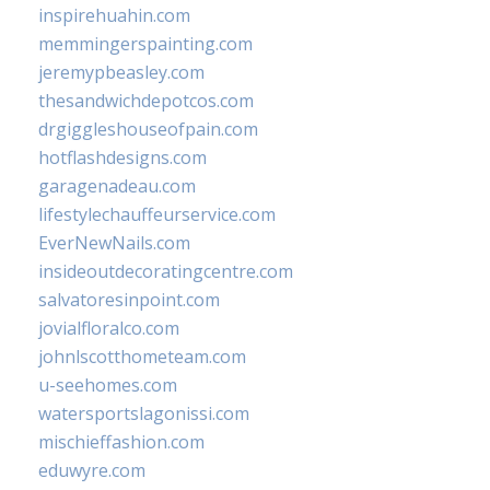
inspirehuahin.com
memmingerspainting.com
jeremypbeasley.com
thesandwichdepotcos.com
drgiggleshouseofpain.com
hotflashdesigns.com
garagenadeau.com
lifestylechauffeurservice.com
EverNewNails.com
insideoutdecoratingcentre.com
salvatoresinpoint.com
jovialfloralco.com
johnlscotthometeam.com
u-seehomes.com
watersportslagonissi.com
mischieffashion.com
eduwyre.com