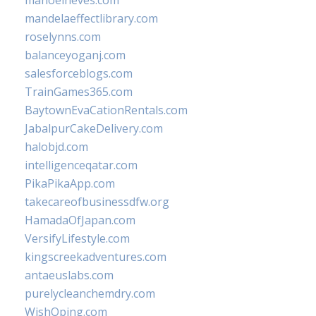
manoelneves.com
mandelaeffectlibrary.com
roselynns.com
balanceyoganj.com
salesforceblogs.com
TrainGames365.com
BaytownEvaCationRentals.com
JabalpurCakeDelivery.com
halobjd.com
intelligenceqatar.com
PikaPikaApp.com
takecareofbusinessdfw.org
HamadaOfJapan.com
VersifyLifestyle.com
kingscreekadventures.com
antaeuslabs.com
purelycleanchemdry.com
WishOping.com