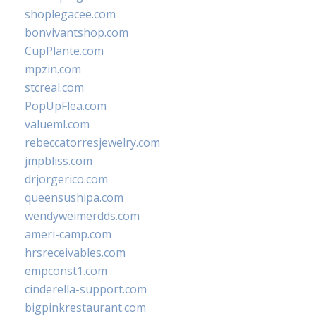
shoplegacee.com
bonvivantshop.com
CupPlante.com
mpzin.com
stcreal.com
PopUpFlea.com
valueml.com
rebeccatorresjewelry.com
jmpbliss.com
drjorgerico.com
queensushipa.com
wendyweimerdds.com
ameri-camp.com
hrsreceivables.com
empconst1.com
cinderella-support.com
bigpinkrestaurant.com