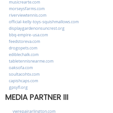
musicrearte.com
morseysfarms.com
riverviewtennis.com
official-kelly-toys-squishmallows.com
displaygardenonsuncrest.org
bbq-empire-usa.com
feedstoreva.com
drogopets.com
ediblechalk.com
tabletennisnearme.com
oaksofa.com
soultacohtx.com
capishcaps.com
gpsyfl.org
MEDIA PARTNER III
vwrepairarlington.com