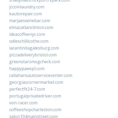
shadyoaksrockportrvpark.com
jccoinlaundry.com
kautorepair.com
marjaeswinebar.com
elmazatlanclinton.com
ideacoffeenyc.com
odieschillicothe.com
lacantinitagalesburg.com
pizzadeliverybristol.com
greenstarsmogcheck.com
happypawspl.com
callahansautoservicecenter.com
georgiascornermarket.com
perfectfit24-7.com
portugalprivatedriver.com
von-racer.com
coffeeshopcharleston.com
salon104mainstreet.com