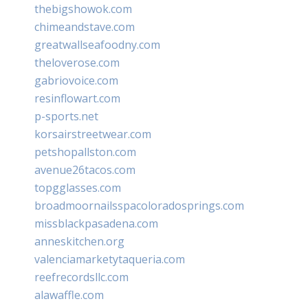
thebigshowok.com
chimeandstave.com
greatwallseafoodny.com
theloverose.com
gabriovoice.com
resinflowart.com
p-sports.net
korsairstreetwear.com
petshopallston.com
avenue26tacos.com
topgglasses.com
broadmoornailsspacoloradosprings.com
missblackpasadena.com
anneskitchen.org
valenciamarketytaqueria.com
reefrecordsllc.com
alawaffle.com