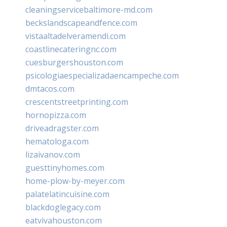
cleaningservicebaltimore-md.com
beckslandscapeandfence.com
vistaaltadelveramendi.com
coastlinecateringnc.com
cuesburgershouston.com
psicologiaespecializadaencampeche.com
dmtacos.com
crescentstreetprinting.com
hornopizza.com
driveadragster.com
hematologa.com
lizaivanov.com
guesttinyhomes.com
home-plow-by-meyer.com
palatelatincuisine.com
blackdoglegacy.com
eatvivahouston.com