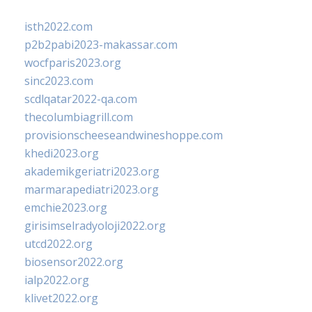
isth2022.com
p2b2pabi2023-makassar.com
wocfparis2023.org
sinc2023.com
scdlqatar2022-qa.com
thecolumbiagrill.com
provisionscheeseandwineshoppe.com
khedi2023.org
akademikgeriatri2023.org
marmarapediatri2023.org
emchie2023.org
girisimselradyoloji2022.org
utcd2022.org
biosensor2022.org
ialp2022.org
klivet2022.org