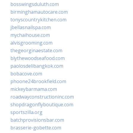
bosswingsduluth.com
birminghamautocare.com
tonyscountrykitchen.com
jbellasnailspa.com
mychaihouse.com
alvisgrooming.com
thegeorginaestate.com
blythewoodseafood.com
paolosdelibangkok.com
bobacove.com
phoone24brookfield.com
mickeybarmama.com
roadwayconstructioninc.com
shopdragonflyboutique.com
sportszilla.org
batchprovisionsbar.com
brasserie-gobette.com