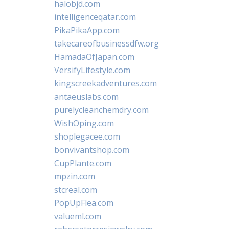
halobjd.com
intelligenceqatar.com
PikaPikaApp.com
takecareofbusinessdfw.org
HamadaOfJapan.com
VersifyLifestyle.com
kingscreekadventures.com
antaeuslabs.com
purelycleanchemdry.com
WishOping.com
shoplegacee.com
bonvivantshop.com
CupPlante.com
mpzin.com
stcreal.com
PopUpFlea.com
valueml.com