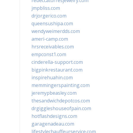
rebeccatorresjewelry.com
jmpbliss.com
drjorgerico.com
queensushipa.com
wendyweimerdds.com
ameri-camp.com
hrsreceivables.com
empconst1.com
cinderella-support.com
bigpinkrestaurant.com
inspirehuahin.com
memmingerspainting.com
jeremypbeasley.com
thesandwichdepotcos.com
drgiggleshouseofpain.com
hotflashdesigns.com
garagenadeau.com
lifestylechauffeurservice.com