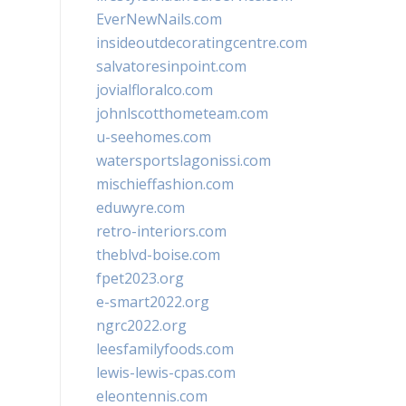
EverNewNails.com
insideoutdecoratingcentre.com
salvatoresinpoint.com
jovialfloralco.com
johnlscotthometeam.com
u-seehomes.com
watersportslagonissi.com
mischieffashion.com
eduwyre.com
retro-interiors.com
theblvd-boise.com
fpet2023.org
e-smart2022.org
ngrc2022.org
leesfamilyfoods.com
lewis-lewis-cpas.com
eleontennis.com