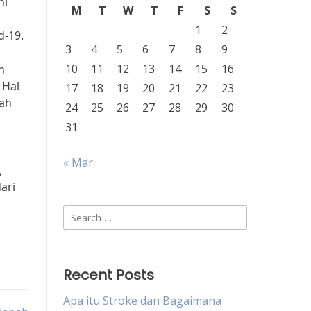
ni
M
T
W
T
F
S
S
1
2
d-19.
3
4
5
6
7
8
9
10
11
12
13
14
15
16
n
 Hal
17
18
19
20
21
22
23
tah
24
25
26
27
28
29
30
31
« Mar
,
ari
Search
for:
Recent Posts
Apa itu Stroke dan Bagaimana