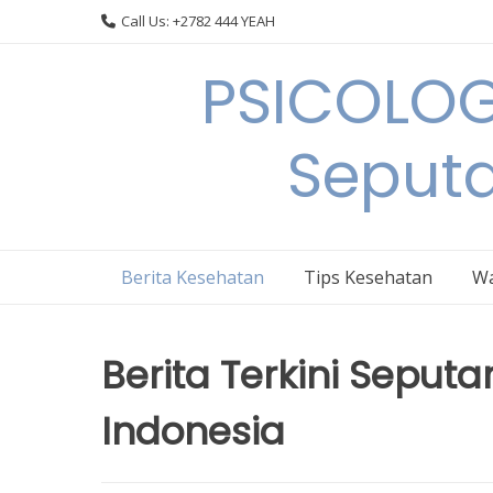
Skip
Call Us: +2782 444 YEAH
to
content
PSICOLOG
Seput
Berita Kesehatan
Tips Kesehatan
Wa
Berita Terkini Seputa
Indonesia