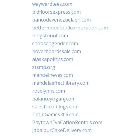
waywardtees.com
pidfloorsexpress.com
bancodevenezuelaen.com
bettermoodfoodcorporation.com
hingstonnt.com
chooseagender.com
hoverboardssale.com
alaskapolitics.com
stsmp.org
manoelneves.com
mandelaeffectlibrary.com
roselynns.com
balanceyoganj.com
salesforceblogs.com
TrainGames365.com
BaytownEvaCationRentals.com
JabalpurCakeDelivery.com