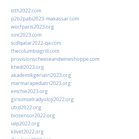
isth2022.com
p2b2pabi2023-makassar.com
wocfparis2023.org
sinc2023.com
scdlqatar2022-qa.com
thecolumbiagrill.com
provisionscheeseandwineshoppe.com
khedi2023.org
akademikgeriatri2023.org
marmarapediatri2023.org
emchie2023.org
girisimselradyoloji2022.org
utcd2022.org
biosensor2022.org
ialp2022.org
klivet2022.org