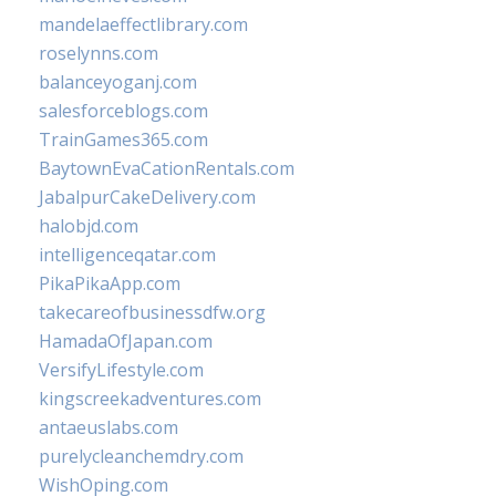
mandelaeffectlibrary.com
roselynns.com
balanceyoganj.com
salesforceblogs.com
TrainGames365.com
BaytownEvaCationRentals.com
JabalpurCakeDelivery.com
halobjd.com
intelligenceqatar.com
PikaPikaApp.com
takecareofbusinessdfw.org
HamadaOfJapan.com
VersifyLifestyle.com
kingscreekadventures.com
antaeuslabs.com
purelycleanchemdry.com
WishOping.com