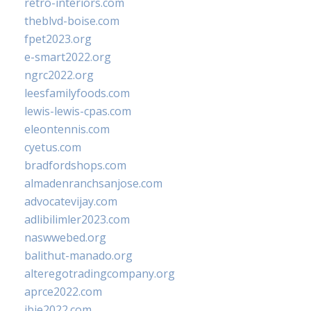
retro-interiors.com
theblvd-boise.com
fpet2023.org
e-smart2022.org
ngrc2022.org
leesfamilyfoods.com
lewis-lewis-cpas.com
eleontennis.com
cyetus.com
bradfordshops.com
almadenranchsanjose.com
advocatevijay.com
adlibilimler2023.com
naswwebed.org
balithut-manado.org
alteregotradingcompany.org
aprce2022.com
ibie2022.com