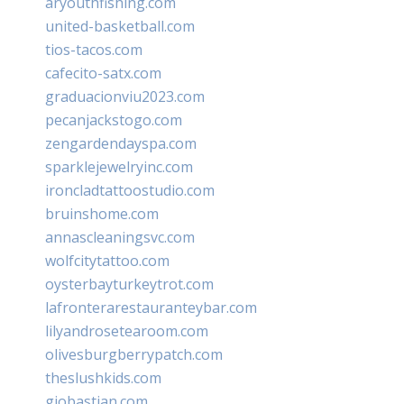
aryouthfishing.com
united-basketball.com
tios-tacos.com
cafecito-satx.com
graduacionviu2023.com
pecanjackstogo.com
zengardendayspa.com
sparklejewelryinc.com
ironcladtattoostudio.com
bruinshome.com
annascleaningsvc.com
wolfcitytattoo.com
oysterbayturkeytrot.com
lafronterarestauranteybar.com
lilyandrosetearoom.com
olivesburgberrypatch.com
theslushkids.com
giobastian.com