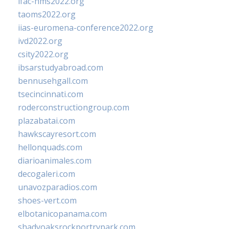
ifac-hms2022.org
taoms2022.org
iias-euromena-conference2022.org
ivd2022.org
csity2022.org
ibsarstudyabroad.com
bennusehgall.com
tsecincinnati.com
roderconstructiongroup.com
plazabatai.com
hawkscayresort.com
hellonquads.com
diarioanimales.com
decogaleri.com
unavozparadios.com
shoes-vert.com
elbotanicopanama.com
shadyoaksrockportrvpark.com