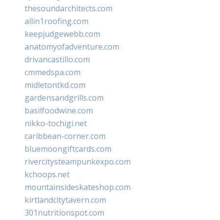
thesoundarchitects.com
allin1roofing.com
keepjudgewebb.com
anatomyofadventure.com
drivancastillo.com
cmmedspa.com
midletontkd.com
gardensandgrills.com
basilfoodwine.com
nikko-tochigi.net
caribbean-corner.com
bluemoongiftcards.com
rivercitysteampunkexpo.com
kchoops.net
mountainsideskateshop.com
kirtlandcitytavern.com
301nutritionspot.com