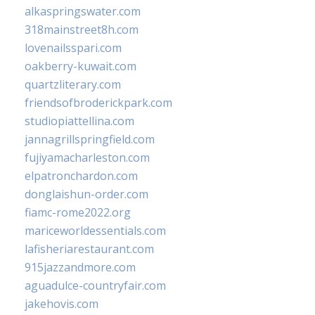
alkaspringswater.com
318mainstreet8h.com
lovenailsspari.com
oakberry-kuwait.com
quartzliterary.com
friendsofbroderickpark.com
studiopiattellina.com
jannagrillspringfield.com
fujiyamacharleston.com
elpatronchardon.com
donglaishun-order.com
fiamc-rome2022.org
mariceworldessentials.com
lafisheriarestaurant.com
915jazzandmore.com
aguadulce-countryfair.com
jakehovis.com