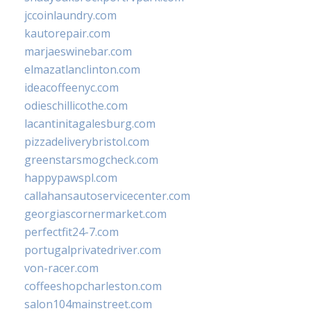
jccoinlaundry.com
kautorepair.com
marjaeswinebar.com
elmazatlanclinton.com
ideacoffeenyc.com
odieschillicothe.com
lacantinitagalesburg.com
pizzadeliverybristol.com
greenstarsmogcheck.com
happypawspl.com
callahansautoservicecenter.com
georgiascornermarket.com
perfectfit24-7.com
portugalprivatedriver.com
von-racer.com
coffeeshopcharleston.com
salon104mainstreet.com