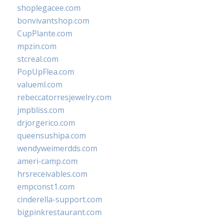
shoplegacee.com
bonvivantshop.com
CupPlante.com
mpzin.com
stcreal.com
PopUpFlea.com
valueml.com
rebeccatorresjewelry.com
jmpbliss.com
drjorgerico.com
queensushipa.com
wendyweimerdds.com
ameri-camp.com
hrsreceivables.com
empconst1.com
cinderella-support.com
bigpinkrestaurant.com