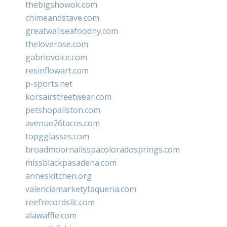
thebigshowok.com
chimeandstave.com
greatwallseafoodny.com
theloverose.com
gabriovoice.com
resinflowart.com
p-sports.net
korsairstreetwear.com
petshopallston.com
avenue26tacos.com
topgglasses.com
broadmoornailsspacoloradosprings.com
missblackpasadena.com
anneskitchen.org
valenciamarketytaqueria.com
reefrecordsllc.com
alawaffle.com