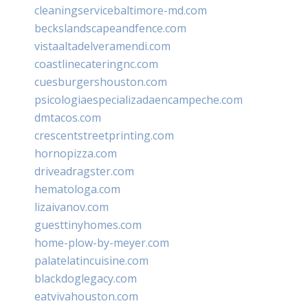
cleaningservicebaltimore-md.com
beckslandscapeandfence.com
vistaaltadelveramendi.com
coastlinecateringnc.com
cuesburgershouston.com
psicologiaespecializadaencampeche.com
dmtacos.com
crescentstreetprinting.com
hornopizza.com
driveadragster.com
hematologa.com
lizaivanov.com
guesttinyhomes.com
home-plow-by-meyer.com
palatelatincuisine.com
blackdoglegacy.com
eatvivahouston.com