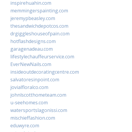
inspirehuahin.com
memmingerspainting.com
jeremypbeasley.com
thesandwichdepotcos.com
drgiggleshouseofpain.com
hotflashdesigns.com
garagenadeau.com
lifestylechauffeurservice.com
EverNewNails.com
insideoutdecoratingcentre.com
salvatoresinpoint.com
jovialfloralco.com
johnlscotthometeam.com
u-seehomes.com
watersportslagonissi.com
mischieffashion.com
eduwyre.com