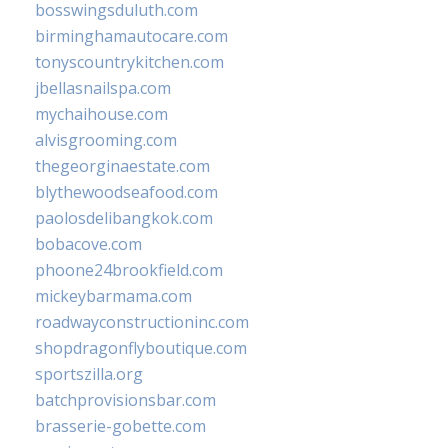
bosswingsduluth.com
birminghamautocare.com
tonyscountrykitchen.com
jbellasnailspa.com
mychaihouse.com
alvisgrooming.com
thegeorginaestate.com
blythewoodseafood.com
paolosdelibangkok.com
bobacove.com
phoone24brookfield.com
mickeybarmama.com
roadwayconstructioninc.com
shopdragonflyboutique.com
sportszilla.org
batchprovisionsbar.com
brasserie-gobette.com