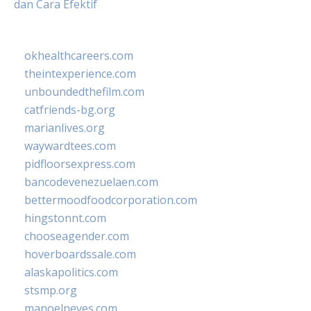
dan Cara Efektif
okhealthcareers.com
theintexperience.com
unboundedthefilm.com
catfriends-bg.org
marianlives.org
waywardtees.com
pidfloorsexpress.com
bancodevenezuelaen.com
bettermoodfoodcorporation.com
hingstonnt.com
chooseagender.com
hoverboardssale.com
alaskapolitics.com
stsmp.org
manoelneves.com