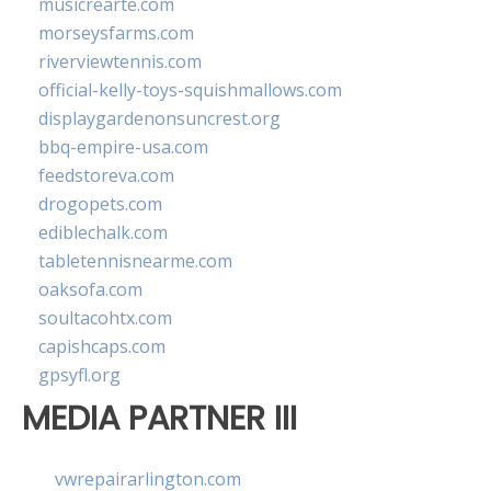
musicrearte.com
morseysfarms.com
riverviewtennis.com
official-kelly-toys-squishmallows.com
displaygardenonsuncrest.org
bbq-empire-usa.com
feedstoreva.com
drogopets.com
ediblechalk.com
tabletennisnearme.com
oaksofa.com
soultacohtx.com
capishcaps.com
gpsyfl.org
MEDIA PARTNER III
vwrepairarlington.com