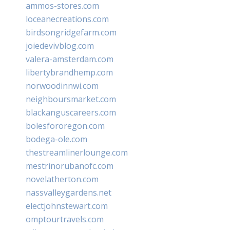
ammos-stores.com
loceanecreations.com
birdsongridgefarm.com
joiedevivblog.com
valera-amsterdam.com
libertybrandhemp.com
norwoodinnwi.com
neighboursmarket.com
blackanguscareers.com
bolesfororegon.com
bodega-ole.com
thestreamlinerlounge.com
mestrinorubanofc.com
novelatherton.com
nassvalleygardens.net
electjohnstewart.com
omptourtravels.com