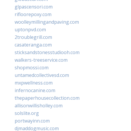
glpascensori.com
rifloorepoxy.com
woolleymillingandpaving.com
uptonpvd.com
2troublegrill.com
casateranga.com
sticksandstonesstudiooh.com
walkers-treeservice.com
shopmossi.com
untamedcollectivesd.com
mxpwellness.com
infernocanine.com
thepaperhousecollection.com
allisonwillisholley.com
solslite.org
portwayinn.com
djmaddogmusic.com