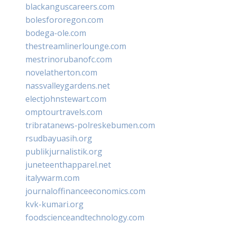
blackanguscareers.com
bolesfororegon.com
bodega-ole.com
thestreamlinerlounge.com
mestrinorubanofc.com
novelatherton.com
nassvalleygardens.net
electjohnstewart.com
omptourtravels.com
tribratanews-polreskebumen.com
rsudbayuasih.org
publikjurnalistik.org
juneteenthapparel.net
italywarm.com
journaloffinanceeconomics.com
kvk-kumari.org
foodscienceandtechnology.com