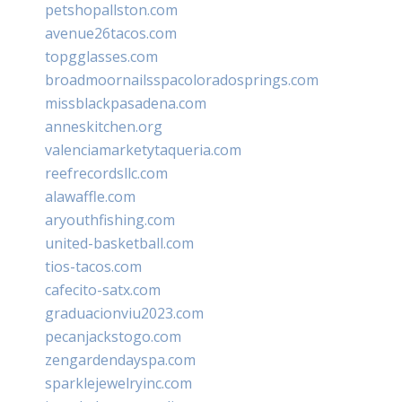
petshopallston.com
avenue26tacos.com
topgglasses.com
broadmoornailsspacoloradosprings.com
missblackpasadena.com
anneskitchen.org
valenciamarketytaqueria.com
reefrecordsllc.com
alawaffle.com
aryouthfishing.com
united-basketball.com
tios-tacos.com
cafecito-satx.com
graduacionviu2023.com
pecanjackstogo.com
zengardendayspa.com
sparklejewelryinc.com