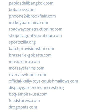
paolosdelibangkok.com
bobacove.com
phoone24brookfield.com
mickeybarmama.com
roadwayconstructioninc.com
shopdragonflyboutique.com
sportszilla.org
batchprovisionsbar.com
brasserie-gobette.com
musicrearte.com
morseysfarms.com
riverviewtennis.com
official-kelly-toys-squishmallows.com
displaygardenonsuncrest.org
bbq-empire-usa.com
feedstoreva.com
drogopets.com