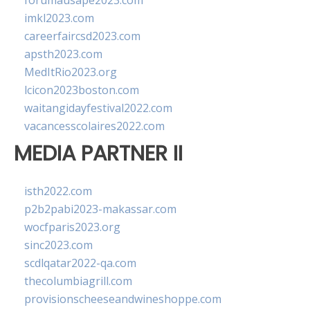
forumausape2023.com
imkl2023.com
careerfaircsd2023.com
apsth2023.com
MedItRio2023.org
lcicon2023boston.com
waitangidayfestival2022.com
vacancesscolaires2022.com
MEDIA PARTNER II
isth2022.com
p2b2pabi2023-makassar.com
wocfparis2023.org
sinc2023.com
scdlqatar2022-qa.com
thecolumbiagrill.com
provisionscheeseandwineshoppe.com