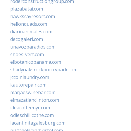
roderconstructiongroup.com
plazabatai.com
hawkscayresort.com
hellonquads.com
diarioanimales.com
decogaleri.com
unavozparadios.com
shoes-vert.com
elbotanicopanama.com
shadyoaksrockportrvpark.com
jccoinlaundry.com
kautorepair.com
marjaeswinebar.com
elmazatlanclinton.com
ideacoffeenyc.com
odieschillicothe.com
lacantinitagalesburg.com
pizzadeliverybristol.com