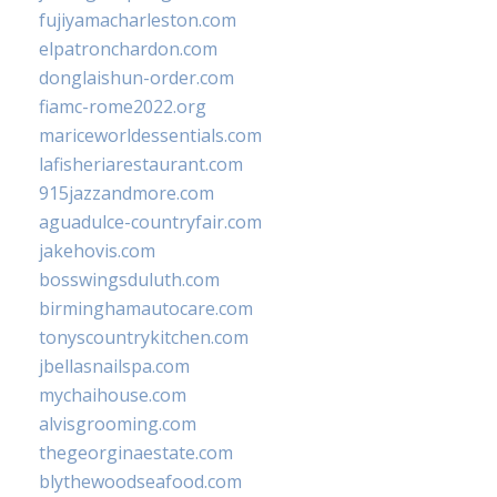
fujiyamacharleston.com
elpatronchardon.com
donglaishun-order.com
fiamc-rome2022.org
mariceworldessentials.com
lafisheriarestaurant.com
915jazzandmore.com
aguadulce-countryfair.com
jakehovis.com
bosswingsduluth.com
birminghamautocare.com
tonyscountrykitchen.com
jbellasnailspa.com
mychaihouse.com
alvisgrooming.com
thegeorginaestate.com
blythewoodseafood.com