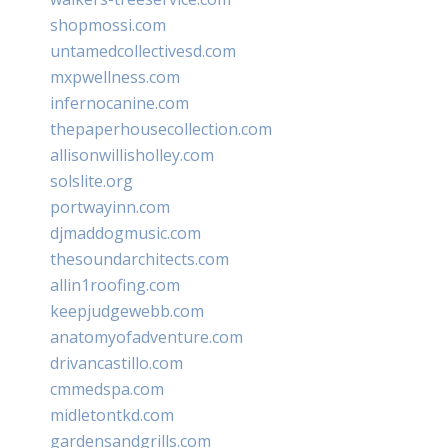
shopmossi.com
untamedcollectivesd.com
mxpwellness.com
infernocanine.com
thepaperhousecollection.com
allisonwillisholley.com
solslite.org
portwayinn.com
djmaddogmusic.com
thesoundarchitects.com
allin1roofing.com
keepjudgewebb.com
anatomyofadventure.com
drivancastillo.com
cmmedspa.com
midletontkd.com
gardensandgrills.com