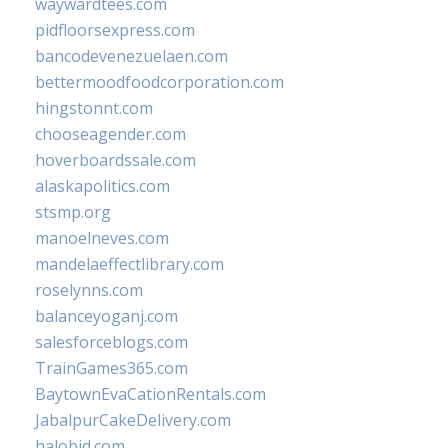
waywardtees.com
pidfloorsexpress.com
bancodevenezuelaen.com
bettermoodfoodcorporation.com
hingstonnt.com
chooseagender.com
hoverboardssale.com
alaskapolitics.com
stsmp.org
manoelneves.com
mandelaeffectlibrary.com
roselynns.com
balanceyoganj.com
salesforceblogs.com
TrainGames365.com
BaytownEvaCationRentals.com
JabalpurCakeDelivery.com
halobjd.com