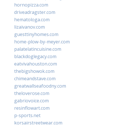
hornopizza.com
driveadragster.com
hematologa.com
lizaivanov.com
guesttinyhomes.com
home-plow-by-meyer.com
palatelatincuisine.com
blackdoglegacy.com
eatvivahouston.com
thebigshowok.com
chimeandstave.com
greatwallseafoodny.com
theloverose.com
gabriovoice.com
resinflowart.com
p-sports.net
korsairstreetwear.com