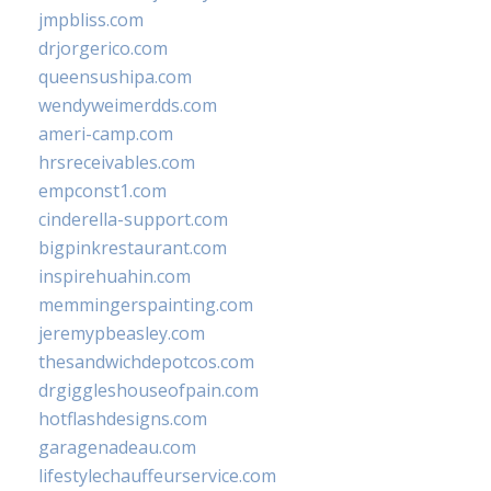
jmpbliss.com
drjorgerico.com
queensushipa.com
wendyweimerdds.com
ameri-camp.com
hrsreceivables.com
empconst1.com
cinderella-support.com
bigpinkrestaurant.com
inspirehuahin.com
memmingerspainting.com
jeremypbeasley.com
thesandwichdepotcos.com
drgiggleshouseofpain.com
hotflashdesigns.com
garagenadeau.com
lifestylechauffeurservice.com