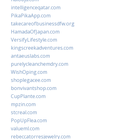
intelligenceqatar.com
PikaPikaApp.com
takecareofbusinessdfw.org
HamadaOfJapan.com
VersifyLifestyle.com
kingscreekadventures.com
antaeuslabs.com
purelycleanchemdry.com
WishOping.com
shoplegacee.com
bonvivantshop.com
CupPlante.com
mpzin.com
stcreal.com
PopUpFlea.com
valueml.com
rebeccatorresjewelry.com