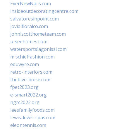
EverNewNails.com
insideoutdecoratingcentre.com
salvatoresinpoint.com
jovialfloralco.com
johnlscotthometeam.com
u-seehomes.com
watersportslagonissi.com
mischieffashion.com
eduwyre.com
retro-interiors.com
theblvd-boise.com
fpet2023.org
e-smart2022.org
ngrc2022.org
leesfamilyfoods.com
lewis-lewis-cpas.com
eleontennis.com