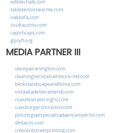
ediblechalk.com
tabletennisnearme.com
oaksofa.com
soultacohtx.com
capishcaps.com
gpsyfl.org
MEDIA PARTNER III
vwrepairarlington.com
cleaningservicebaltimore-md.com
beckslandscapeandfence.com
vistaaltadelveramendi.com
coastlinecateringnc.com
cuesburgershouston.com
psicologiaespecializadaencampeche.com
dmtacos.com
crescentstreetprinting.com