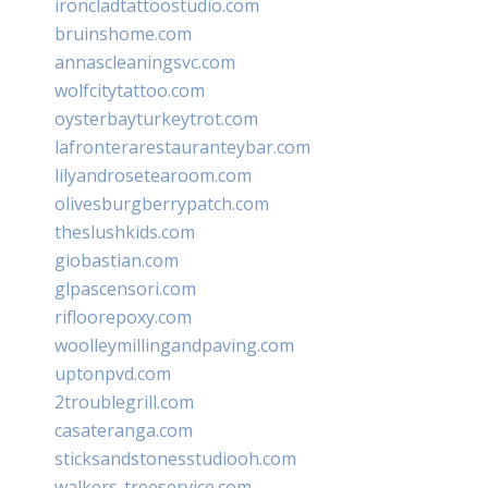
ironcladtattoostudio.com
bruinshome.com
annascleaningsvc.com
wolfcitytattoo.com
oysterbayturkeytrot.com
lafronterarestauranteybar.com
lilyandrosetearoom.com
olivesburgberrypatch.com
theslushkids.com
giobastian.com
glpascensori.com
rifloorepoxy.com
woolleymillingandpaving.com
uptonpvd.com
2troublegrill.com
casateranga.com
sticksandstonesstudiooh.com
walkers-treeservice.com