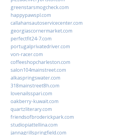
greenstarsmogcheck.com
happypawspl.com
callahansautoservicecenter.com
georgiascornermarket.com
perfectfit24-7.com
portugalprivatedriver.com
von-racer.com
coffeeshopcharleston.com
salon104mainstreet.com
alkaspringswater.com
318mainstreet8h.com
lovenailsspari.com
oakberry-kuwait.com
quartzliterary.com
friendsofbroderickpark.com
studiopiattellina.com
jannagrillspringfield.com