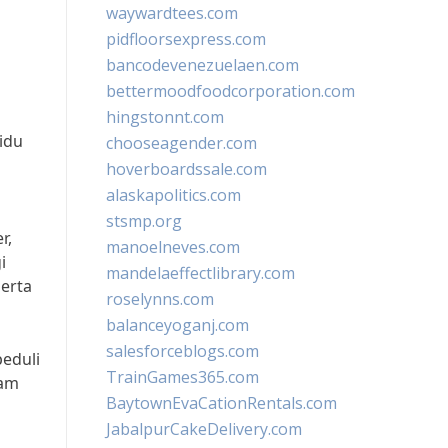
waywardtees.com
pidfloorsexpress.com
bancodevenezuelaen.com
bettermoodfoodcorporation.com
hingstonnt.com
idu
chooseagender.com
hoverboardssale.com
alaskapolitics.com
stsmp.org
r,
manoelneves.com
i
mandelaeffectlibrary.com
serta
roselynns.com
balanceyoganj.com
salesforceblogs.com
eduli
TrainGames365.com
lam
BaytownEvaCationRentals.com
JabalpurCakeDelivery.com