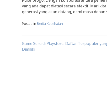
Kulonprogo. Dengan kolaborasi antara pemerin
yang ada dapat diatasi secara efektif. Mari 
generasi yang akan datang, demi masa depan y
Posted in
Berita Kesehatan
Post
Game Seru di Playstore: Daftar Terpopuler ya
Dimiliki
navigation