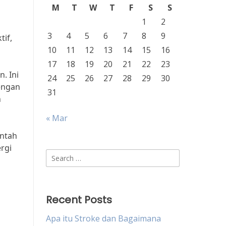
M
T
W
T
F
S
S
1
2
3
4
5
6
7
8
9
if,
10
11
12
13
14
15
16
17
18
19
20
21
22
23
. Ini
24
25
26
27
28
29
30
engan
31
n
« Mar
intah
rgi
Search
for:
Recent Posts
Apa itu Stroke dan Bagaimana