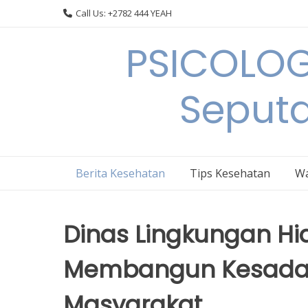
Skip
Call Us: +2782 444 YEAH
to
content
PSICOLOG
Seput
Berita Kesehatan
Tips Kesehatan
Wa
Dinas Lingkungan Hi
Membangun Kesadar
Masyarakat