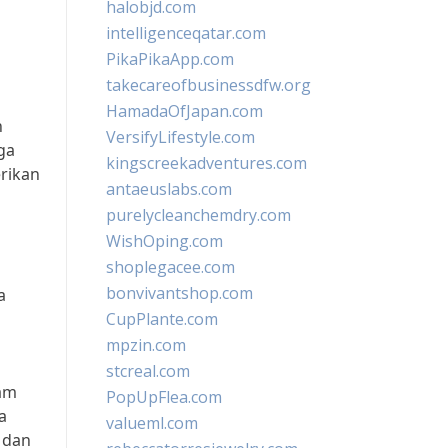
halobjd.com
intelligenceqatar.com
PikaPikaApp.com
takecareofbusinessdfw.org
HamadaOfJapan.com
n
VersifyLifestyle.com
ga
kingscreekadventures.com
rikan
antaeuslabs.com
purelycleanchemdry.com
WishOping.com
shoplegacee.com
bonvivantshop.com
a
CupPlante.com
mpzin.com
stcreal.com
am
PopUpFlea.com
a
valueml.com
 dan