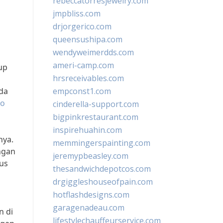
rebeccatorresjewelry.com
jmpbliss.com
drjorgerico.com
queensushipa.com
wendyweimerdds.com
ameri-camp.com
up
hrsreceivables.com
ada
empconst1.com
to
cinderella-support.com
bigpinkrestaurant.com
inspirehuahin.com
nya.
memmingerspainting.com
ngan
jeremypbeasley.com
rus
thesandwichdepotcos.com
drgiggleshouseofpain.com
hotflashdesigns.com
garagenadeau.com
n di
lifestylechauffeurservice.com