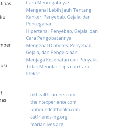
Cara Mencegahnya?
Dinas
Mengenal Lebih Jauh Tentang
Kanker: Penyebab, Gejala, dan
aku
Pencegahan
Hipertensi: Penyebab, Gejala, dan
Cara Pengobatannya
umber
Mengenal Diabetes: Penyebab,
Gejala, dan Pengelolaan
Menjaga Kesehatan dari Penyakit
usi
Tidak Menular: Tips dan Cara
Efektif
if
okhealthcareers.com
nas
theintexperience.com
n
unboundedthefilm.com
catfriends-bg.org
marianlives.org