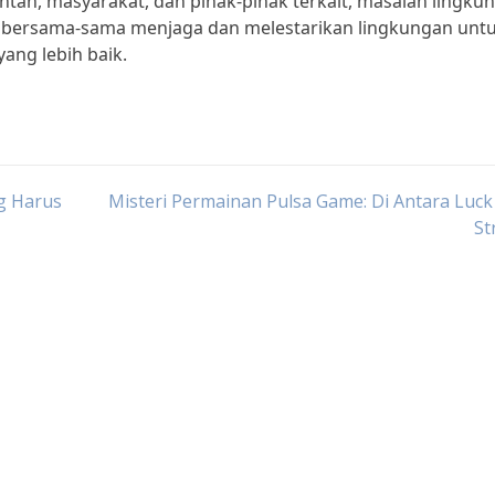
tah, masyarakat, dan pihak-pihak terkait, masalah lingku
kita bersama-sama menjaga dan melestarikan lingkungan unt
ang lebih baik.
ng Harus
Misteri Permainan Pulsa Game: Di Antara Luck
St