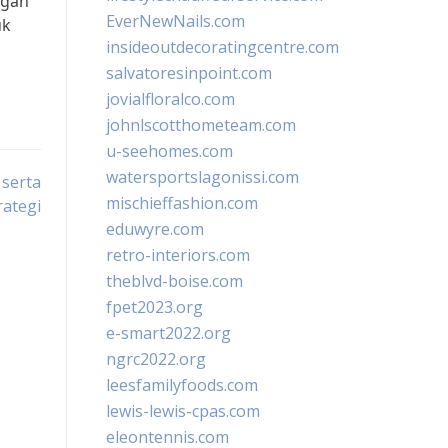
ngan
EverNewNails.com
uk
insideoutdecoratingcentre.com
salvatoresinpoint.com
jovialfloralco.com
johnlscotthometeam.com
u-seehomes.com
watersportslagonissi.com
 serta
mischieffashion.com
rategi
eduwyre.com
retro-interiors.com
theblvd-boise.com
fpet2023.org
e-smart2022.org
ngrc2022.org
leesfamilyfoods.com
lewis-lewis-cpas.com
eleontennis.com