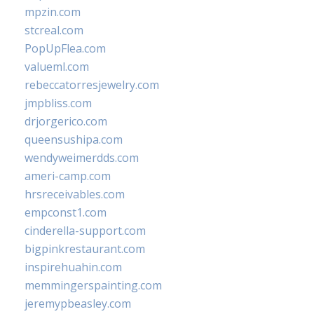
mpzin.com
stcreal.com
PopUpFlea.com
valueml.com
rebeccatorresjewelry.com
jmpbliss.com
drjorgerico.com
queensushipa.com
wendyweimerdds.com
ameri-camp.com
hrsreceivables.com
empconst1.com
cinderella-support.com
bigpinkrestaurant.com
inspirehuahin.com
memmingerspainting.com
jeremypbeasley.com