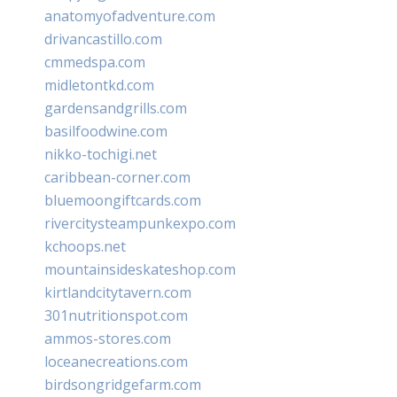
anatomyofadventure.com
drivancastillo.com
cmmedspa.com
midletontkd.com
gardensandgrills.com
basilfoodwine.com
nikko-tochigi.net
caribbean-corner.com
bluemoongiftcards.com
rivercitysteampunkexpo.com
kchoops.net
mountainsideskateshop.com
kirtlandcitytavern.com
301nutritionspot.com
ammos-stores.com
loceanecreations.com
birdsongridgefarm.com