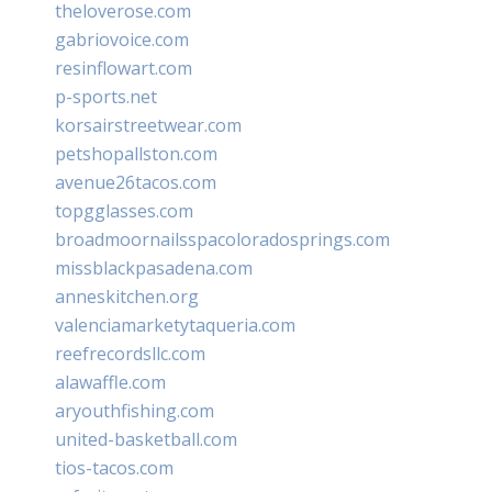
theloverose.com
gabriovoice.com
resinflowart.com
p-sports.net
korsairstreetwear.com
petshopallston.com
avenue26tacos.com
topgglasses.com
broadmoornailsspacoloradosprings.com
missblackpasadena.com
anneskitchen.org
valenciamarketytaqueria.com
reefrecordsllc.com
alawaffle.com
aryouthfishing.com
united-basketball.com
tios-tacos.com