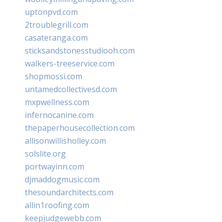
uptonpvd.com
2troublegrill.com
casateranga.com
sticksandstonesstudiooh.com
walkers-treeservice.com
shopmossi.com
untamedcollectivesd.com
mxpwellness.com
infernocanine.com
thepaperhousecollection.com
allisonwillisholley.com
solslite.org
portwayinn.com
djmaddogmusic.com
thesoundarchitects.com
allin1roofing.com
keepjudgewebb.com