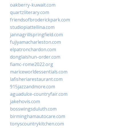
oakberry-kuwait.com
quartzliterary.com
friendsofbroderickpark.com
studiopiattellina.com
jannagrillspringfield.com
fujiyamacharleston.com
elpatronchardon.com
donglaishun-order.com
fiamc-rome2022.org
mariceworldessentials.com
lafisheriarestaurant.com
915jazzandmore.com
aguadulce-countryfair.com
jakehovis.com
bosswingsduluth.com
birminghamautocare.com
tonyscountrykitchen.com