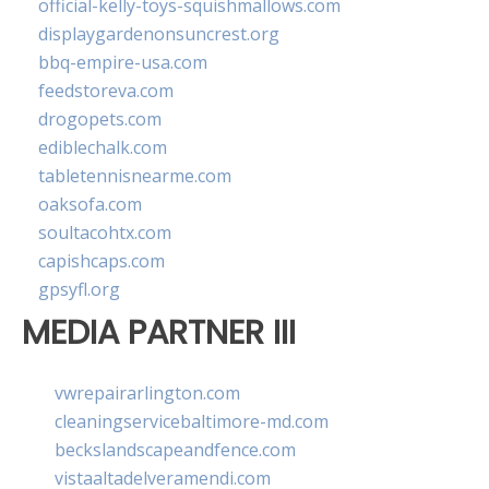
official-kelly-toys-squishmallows.com
displaygardenonsuncrest.org
bbq-empire-usa.com
feedstoreva.com
drogopets.com
ediblechalk.com
tabletennisnearme.com
oaksofa.com
soultacohtx.com
capishcaps.com
gpsyfl.org
MEDIA PARTNER III
vwrepairarlington.com
cleaningservicebaltimore-md.com
beckslandscapeandfence.com
vistaaltadelveramendi.com