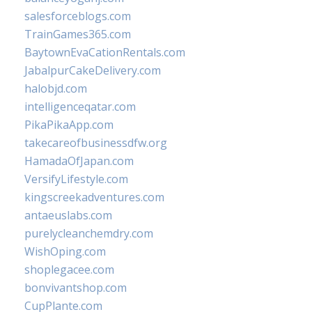
salesforceblogs.com
TrainGames365.com
BaytownEvaCationRentals.com
JabalpurCakeDelivery.com
halobjd.com
intelligenceqatar.com
PikaPikaApp.com
takecareofbusinessdfw.org
HamadaOfJapan.com
VersifyLifestyle.com
kingscreekadventures.com
antaeuslabs.com
purelycleanchemdry.com
WishOping.com
shoplegacee.com
bonvivantshop.com
CupPlante.com