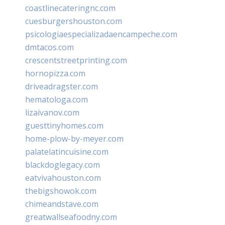
coastlinecateringnc.com
cuesburgershouston.com
psicologiaespecializadaencampeche.com
dmtacos.com
crescentstreetprinting.com
hornopizza.com
driveadragster.com
hematologa.com
lizaivanov.com
guesttinyhomes.com
home-plow-by-meyer.com
palatelatincuisine.com
blackdoglegacy.com
eatvivahouston.com
thebigshowok.com
chimeandstave.com
greatwallseafoodny.com