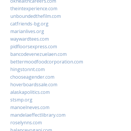
okhealthcareers.com
theintexperience.com
unboundedthefilm.com
catfriends-bg.org
marianlives.org
waywardtees.com
pidfloorsexpress.com
bancodevenezuelaen.com
bettermoodfoodcorporation.com
hingstonnt.com
chooseagender.com
hoverboardssale.com
alaskapolitics.com
stsmp.org
manoelneves.com
mandelaeffectlibrary.com
roselynns.com
balanceyoganj.com