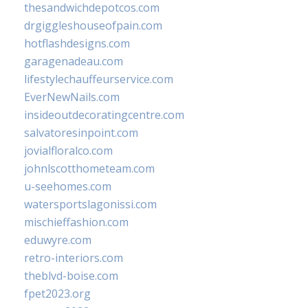
thesandwichdepotcos.com
drgiggleshouseofpain.com
hotflashdesigns.com
garagenadeau.com
lifestylechauffeurservice.com
EverNewNails.com
insideoutdecoratingcentre.com
salvatoresinpoint.com
jovialfloralco.com
johnlscotthometeam.com
u-seehomes.com
watersportslagonissi.com
mischieffashion.com
eduwyre.com
retro-interiors.com
theblvd-boise.com
fpet2023.org