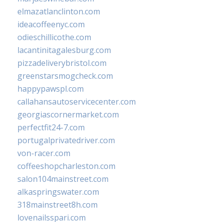
elmazatlanclinton.com
ideacoffeenyc.com
odieschillicothe.com
lacantinitagalesburg.com
pizzadeliverybristol.com
greenstarsmogcheck.com
happypawspl.com
callahansautoservicecenter.com
georgiascornermarket.com
perfectfit24-7.com
portugalprivatedriver.com
von-racer.com
coffeeshopcharleston.com
salon104mainstreet.com
alkaspringswater.com
318mainstreet8h.com
lovenailsspari.com