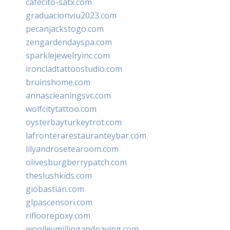
cafecito-satx.com
graduacionviu2023.com
pecanjackstogo.com
zengardendayspa.com
sparklejewelryinc.com
ironcladtattoostudio.com
bruinshome.com
annascleaningsvc.com
wolfcitytattoo.com
oysterbayturkeytrot.com
lafronterarestauranteybar.com
lilyandrosetearoom.com
olivesburgberrypatch.com
theslushkids.com
giobastian.com
glpascensori.com
rifloorepoxy.com
woolleymillingandpaving.com