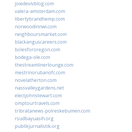
joiedevivblog.com
valera-amsterdam.com
libertybrandhemp.com
norwoodinnwi.com
neighboursmarket.com
blackanguscareers.com
bolesfororegon.com
bodega-ole.com
thestreamlinerlounge.com
mestrinorubanofc.com
novelatherton.com
nassvalleygardens.net
electjohnstewart.com
omptourtravels.com
tribratanews-polreskebumen.com
rsudbayuasih.org
publikjurnalistik.org