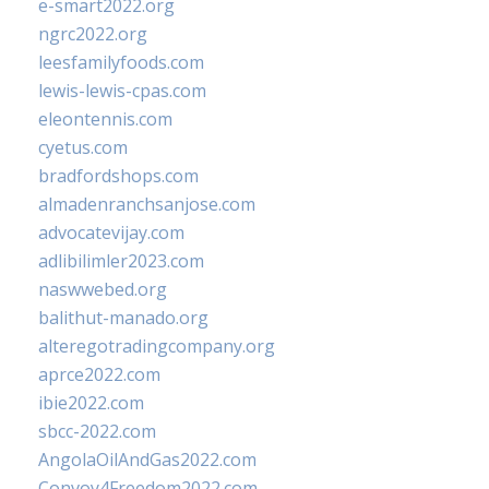
e-smart2022.org
ngrc2022.org
leesfamilyfoods.com
lewis-lewis-cpas.com
eleontennis.com
cyetus.com
bradfordshops.com
almadenranchsanjose.com
advocatevijay.com
adlibilimler2023.com
naswwebed.org
balithut-manado.org
alteregotradingcompany.org
aprce2022.com
ibie2022.com
sbcc-2022.com
AngolaOilAndGas2022.com
Convoy4Freedom2022.com