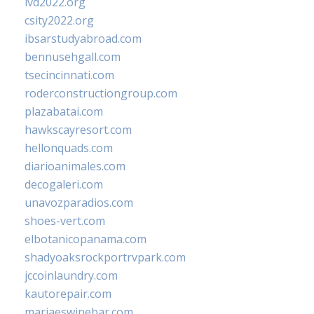
ivd2022.org
csity2022.org
ibsarstudyabroad.com
bennusehgall.com
tsecincinnati.com
roderconstructiongroup.com
plazabatai.com
hawkscayresort.com
hellonquads.com
diarioanimales.com
decogaleri.com
unavozparadios.com
shoes-vert.com
elbotanicopanama.com
shadyoaksrockportrvpark.com
jccoinlaundry.com
kautorepair.com
marjaeswinebar.com