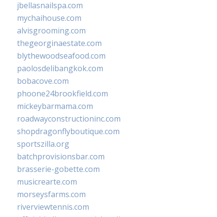
jbellasnailspa.com
mychaihouse.com
alvisgrooming.com
thegeorginaestate.com
blythewoodseafood.com
paolosdelibangkok.com
bobacove.com
phoone24brookfield.com
mickeybarmama.com
roadwayconstructioninc.com
shopdragonflyboutique.com
sportszilla.org
batchprovisionsbar.com
brasserie-gobette.com
musicrearte.com
morseysfarms.com
riverviewtennis.com