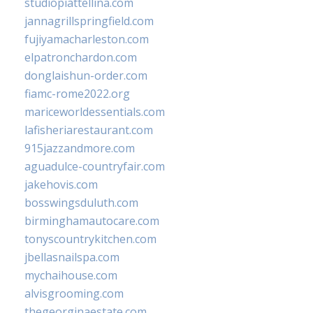
studiopiattellina.com
jannagrillspringfield.com
fujiyamacharleston.com
elpatronchardon.com
donglaishun-order.com
fiamc-rome2022.org
mariceworldessentials.com
lafisheriarestaurant.com
915jazzandmore.com
aguadulce-countryfair.com
jakehovis.com
bosswingsduluth.com
birminghamautocare.com
tonyscountrykitchen.com
jbellasnailspa.com
mychaihouse.com
alvisgrooming.com
thegeorginaestate.com