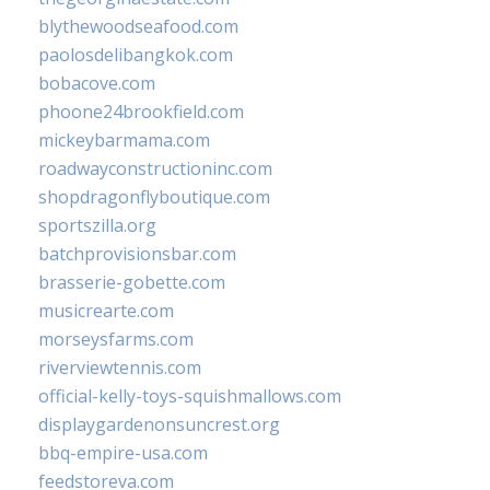
blythewoodseafood.com
paolosdelibangkok.com
bobacove.com
phoone24brookfield.com
mickeybarmama.com
roadwayconstructioninc.com
shopdragonflyboutique.com
sportszilla.org
batchprovisionsbar.com
brasserie-gobette.com
musicrearte.com
morseysfarms.com
riverviewtennis.com
official-kelly-toys-squishmallows.com
displaygardenonsuncrest.org
bbq-empire-usa.com
feedstoreva.com