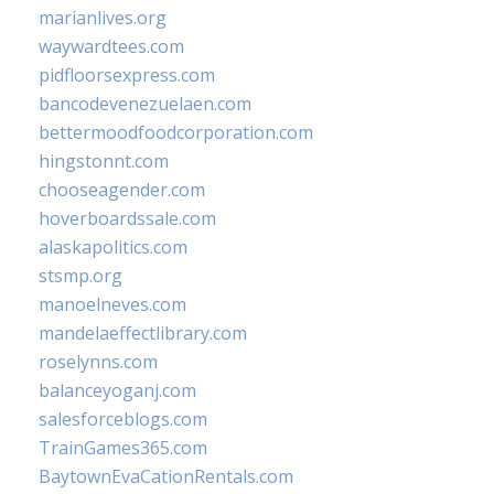
marianlives.org
waywardtees.com
pidfloorsexpress.com
bancodevenezuelaen.com
bettermoodfoodcorporation.com
hingstonnt.com
chooseagender.com
hoverboardssale.com
alaskapolitics.com
stsmp.org
manoelneves.com
mandelaeffectlibrary.com
roselynns.com
balanceyoganj.com
salesforceblogs.com
TrainGames365.com
BaytownEvaCationRentals.com