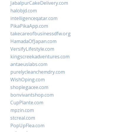
JabalpurCakeDelivery.com
halobjd.com
intelligenceqatar.com
PikaPikaApp.com
takecareofbusinessdfw.org
HamadaOfJapan.com
VersifyLifestyle.com
kingscreekadventures.com
antaeuslabs.com
purelycleanchemdry.com
WishOping.com
shoplegacee.com
bonvivantshop.com
CupPlante.com
mpzin.com
stcreal.com
PopUpFlea.com