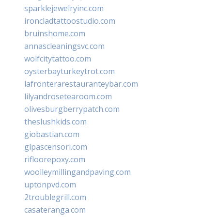
sparklejewelryinc.com
ironcladtattoostudio.com
bruinshome.com
annascleaningsvc.com
wolfcitytattoo.com
oysterbayturkeytrot.com
lafronterarestauranteybar.com
lilyandrosetearoom.com
olivesburgberrypatch.com
theslushkids.com
giobastian.com
glpascensori.com
rifloorepoxy.com
woolleymillingandpaving.com
uptonpvd.com
2troublegrill.com
casateranga.com