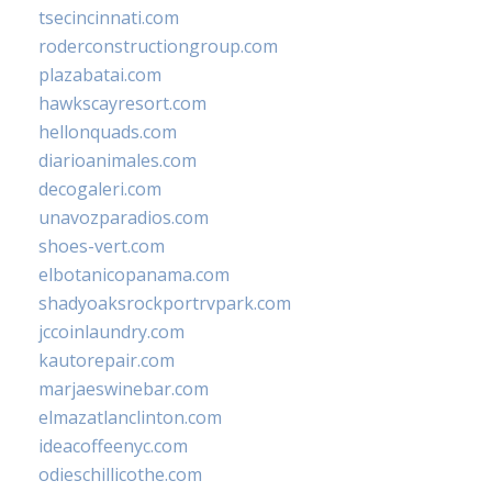
tsecincinnati.com
roderconstructiongroup.com
plazabatai.com
hawkscayresort.com
hellonquads.com
diarioanimales.com
decogaleri.com
unavozparadios.com
shoes-vert.com
elbotanicopanama.com
shadyoaksrockportrvpark.com
jccoinlaundry.com
kautorepair.com
marjaeswinebar.com
elmazatlanclinton.com
ideacoffeenyc.com
odieschillicothe.com