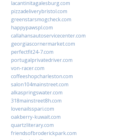
lacantinitagalesburg.com
pizzadeliverybristol.com
greenstarsmogcheck.com
happypawspl.com
callahansautoservicecenter.com
georgiascornermarket.com
perfectfit24-7.com
portugalprivatedriver.com
von-racer.com
coffeeshopcharleston.com
salon104mainstreet.com
alkaspringswater.com
318mainstreet8h.com
lovenailsspari.com
oakberry-kuwait.com
quartzliterary.com
friendsofbroderickpark.com