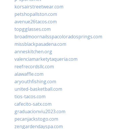
korsairstreetwear.com
petshopallston.com
avenue26tacos.com
topgglasses.com
broadmoornailsspacoloradosprings.com
missblackpasadena.com
anneskitchen.org
valenciamarketytaqueria.com
reefrecordsllc.com
alawaffle.com
aryouthfishing.com
united-basketball.com
tios-tacos.com
cafecito-satx.com
graduacionviu2023.com
pecanjackstogo.com
zengardendayspa.com