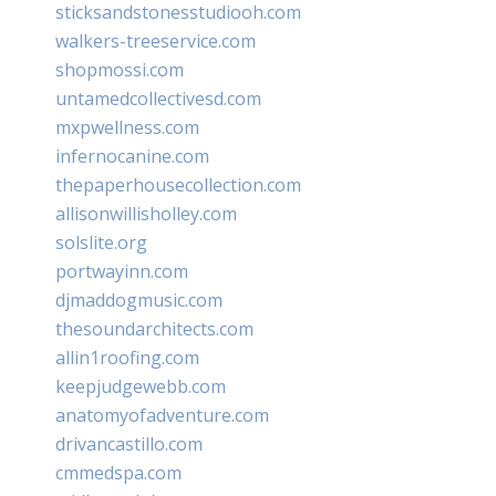
sticksandstonesstudiooh.com
walkers-treeservice.com
shopmossi.com
untamedcollectivesd.com
mxpwellness.com
infernocanine.com
thepaperhousecollection.com
allisonwillisholley.com
solslite.org
portwayinn.com
djmaddogmusic.com
thesoundarchitects.com
allin1roofing.com
keepjudgewebb.com
anatomyofadventure.com
drivancastillo.com
cmmedspa.com