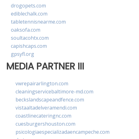
drogopets.com
ediblechalk.com
tabletennisnearme.com
oaksofa.com
soultacohtx.com
capishcaps.com
gpsyfl.org
MEDIA PARTNER III
vwrepairarlington.com
cleaningservicebaltimore-md.com
beckslandscapeandfence.com
vistaaltadelveramendi.com
coastlinecateringnc.com
cuesburgershouston.com
psicologiaespecializadaencampeche.com