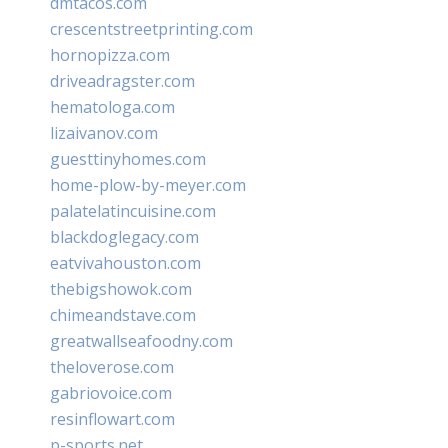
dmtacos.com
crescentstreetprinting.com
hornopizza.com
driveadragster.com
hematologa.com
lizaivanov.com
guesttinyhomes.com
home-plow-by-meyer.com
palatelatincuisine.com
blackdoglegacy.com
eatvivahouston.com
thebigshowok.com
chimeandstave.com
greatwallseafoodny.com
theloverose.com
gabriovoice.com
resinflowart.com
p-sports.net