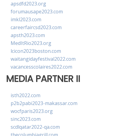
apsdfd2023.org
forumausape2023.com
imkl2023.com
careerfaircsd2023.com
apsth2023.com
MedItRio2023.org
lcicon2023boston.com
waitangidayfestival2022.com
vacancesscolaires2022.com
MEDIA PARTNER II
isth2022.com
p2b2pabi2023-makassar.com
wocfparis2023.org
sinc2023.com
scdlqatar2022-qa.com
thecolumbiagrill.com