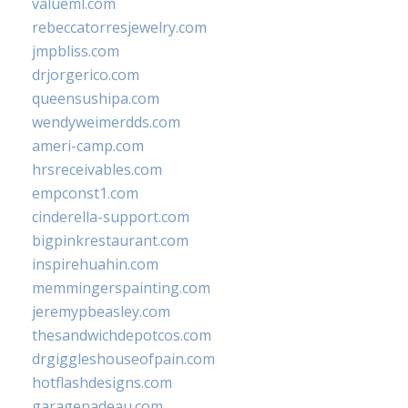
valueml.com
rebeccatorresjewelry.com
jmpbliss.com
drjorgerico.com
queensushipa.com
wendyweimerdds.com
ameri-camp.com
hrsreceivables.com
empconst1.com
cinderella-support.com
bigpinkrestaurant.com
inspirehuahin.com
memmingerspainting.com
jeremypbeasley.com
thesandwichdepotcos.com
drgiggleshouseofpain.com
hotflashdesigns.com
garagenadeau.com