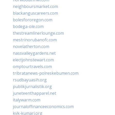
neighboursmarket.com
blackanguscareers.com
bolesfororegon.com
bodega-ole.com
thestreamlinerlounge.com
mestrinorubanofc.com
novelatherton.com
nassvalleygardens.net
electjohnstewart.com
omptourtravels.com
tribratanews-polreskebumen.com
rsudbayuasih.org
publikjurnalistik.org
juneteenthapparel.net
italywarm.com
journaloffinanceeconomics.com
kvk-kumari.org