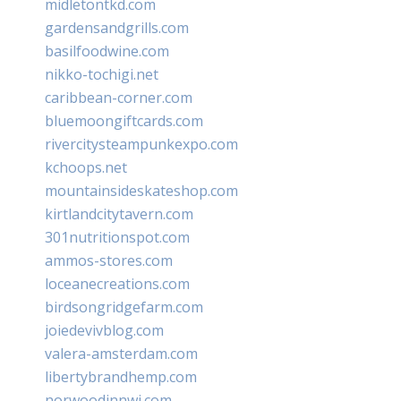
midletontkd.com
gardensandgrills.com
basilfoodwine.com
nikko-tochigi.net
caribbean-corner.com
bluemoongiftcards.com
rivercitysteampunkexpo.com
kchoops.net
mountainsideskateshop.com
kirtlandcitytavern.com
301nutritionspot.com
ammos-stores.com
loceanecreations.com
birdsongridgefarm.com
joiedevivblog.com
valera-amsterdam.com
libertybrandhemp.com
norwoodinnwi.com