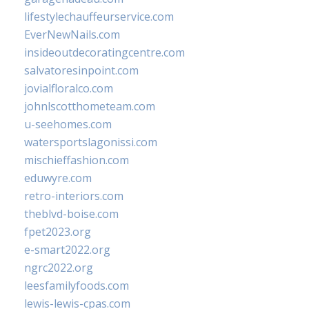
lifestylechauffeurservice.com
EverNewNails.com
insideoutdecoratingcentre.com
salvatoresinpoint.com
jovialfloralco.com
johnlscotthometeam.com
u-seehomes.com
watersportslagonissi.com
mischieffashion.com
eduwyre.com
retro-interiors.com
theblvd-boise.com
fpet2023.org
e-smart2022.org
ngrc2022.org
leesfamilyfoods.com
lewis-lewis-cpas.com