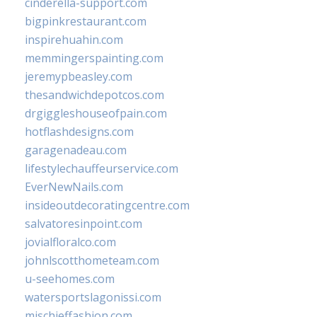
cinderella-support.com
bigpinkrestaurant.com
inspirehuahin.com
memmingerspainting.com
jeremypbeasley.com
thesandwichdepotcos.com
drgiggleshouseofpain.com
hotflashdesigns.com
garagenadeau.com
lifestylechauffeurservice.com
EverNewNails.com
insideoutdecoratingcentre.com
salvatoresinpoint.com
jovialfloralco.com
johnlscotthometeam.com
u-seehomes.com
watersportslagonissi.com
mischieffashion.com