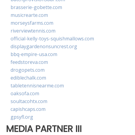
brasserie-gobette.com
musicrearte.com
morseysfarms.com
riverviewtennis.com
official-kelly-toys-squishmallows.com
displaygardenonsuncrest.org
bbq-empire-usa.com
feedstoreva.com
drogopets.com
ediblechalk.com
tabletennisnearme.com
oaksofa.com
soultacohtx.com
capishcaps.com
gpsyfl.org
MEDIA PARTNER III