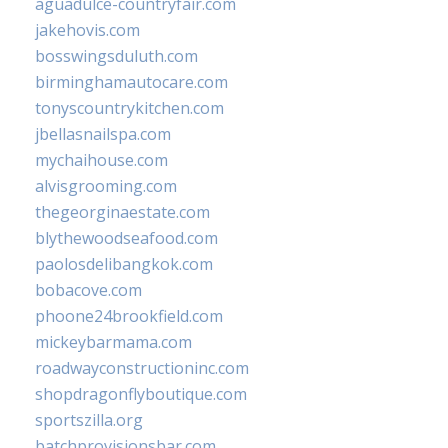
aguadulce-countryfair.com
jakehovis.com
bosswingsduluth.com
birminghamautocare.com
tonyscountrykitchen.com
jbellasnailspa.com
mychaihouse.com
alvisgrooming.com
thegeorginaestate.com
blythewoodseafood.com
paolosdelibangkok.com
bobacove.com
phoone24brookfield.com
mickeybarmama.com
roadwayconstructioninc.com
shopdragonflyboutique.com
sportszilla.org
batchprovisionsbar.com