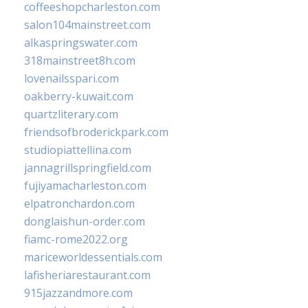
coffeeshopcharleston.com
salon104mainstreet.com
alkaspringswater.com
318mainstreet8h.com
lovenailsspari.com
oakberry-kuwait.com
quartzliterary.com
friendsofbroderickpark.com
studiopiattellina.com
jannagrillspringfield.com
fujiyamacharleston.com
elpatronchardon.com
donglaishun-order.com
fiamc-rome2022.org
mariceworldessentials.com
lafisheriarestaurant.com
915jazzandmore.com