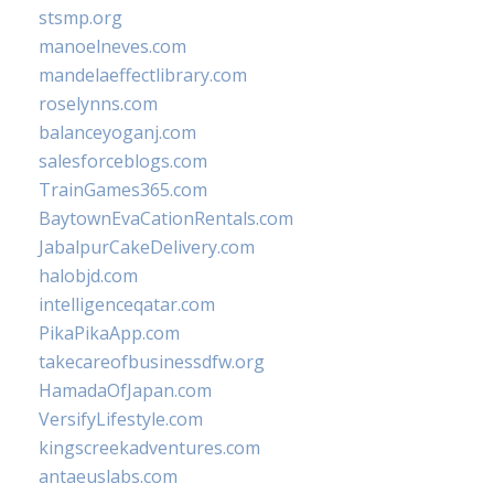
stsmp.org
manoelneves.com
mandelaeffectlibrary.com
roselynns.com
balanceyoganj.com
salesforceblogs.com
TrainGames365.com
BaytownEvaCationRentals.com
JabalpurCakeDelivery.com
halobjd.com
intelligenceqatar.com
PikaPikaApp.com
takecareofbusinessdfw.org
HamadaOfJapan.com
VersifyLifestyle.com
kingscreekadventures.com
antaeuslabs.com