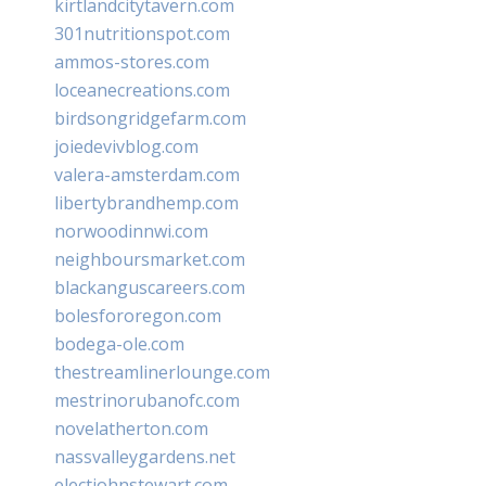
kirtlandcitytavern.com
301nutritionspot.com
ammos-stores.com
loceanecreations.com
birdsongridgefarm.com
joiedevivblog.com
valera-amsterdam.com
libertybrandhemp.com
norwoodinnwi.com
neighboursmarket.com
blackanguscareers.com
bolesfororegon.com
bodega-ole.com
thestreamlinerlounge.com
mestrinorubanofc.com
novelatherton.com
nassvalleygardens.net
electjohnstewart.com