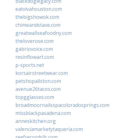
blackdoglegacy.com
eatvivahouston.com
thebigshowok.com
chimeandstave.com
greatwallseafoodny.com
theloverose.com
gabriovoice.com
resinflowart.com
p-sports.net
korsairstreetwear.com
petshopallston.com
avenue26tacos.com
topgglasses.com
broadmoornailsspacoloradosprings.com
missblackpasadena.com
anneskitchen.org
valenciamarketytaqueria.com
reefrecordsllc.com