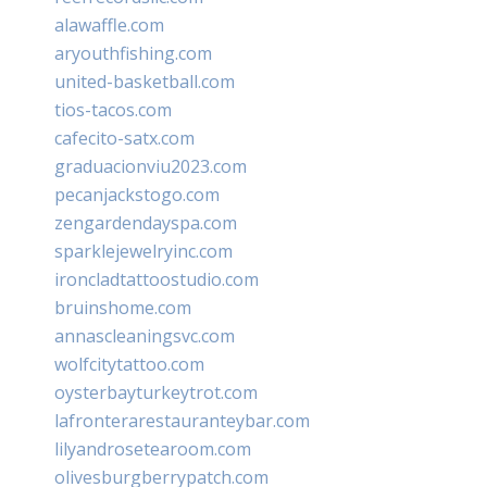
alawaffle.com
aryouthfishing.com
united-basketball.com
tios-tacos.com
cafecito-satx.com
graduacionviu2023.com
pecanjackstogo.com
zengardendayspa.com
sparklejewelryinc.com
ironcladtattoostudio.com
bruinshome.com
annascleaningsvc.com
wolfcitytattoo.com
oysterbayturkeytrot.com
lafronterarestauranteybar.com
lilyandrosetearoom.com
olivesburgberrypatch.com