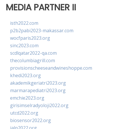
MEDIA PARTNER II
isth2022.com
p2b2pabi2023-makassar.com
wocfparis2023.org
sinc2023.com
scdlqatar2022-qa.com
thecolumbiagrill.com
provisionscheeseandwineshoppe.com
khedi2023.org
akademikgeriatri2023.org
marmarapediatri2023.org
emchie2023.org
girisimselradyoloji2022.org
utcd2022.org
biosensor2022.org
ialp2022.org