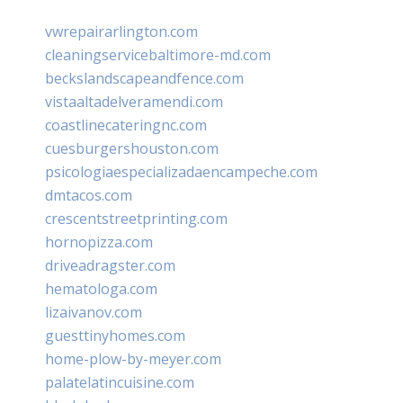
vwrepairarlington.com
cleaningservicebaltimore-md.com
beckslandscapeandfence.com
vistaaltadelveramendi.com
coastlinecateringnc.com
cuesburgershouston.com
psicologiaespecializadaencampeche.com
dmtacos.com
crescentstreetprinting.com
hornopizza.com
driveadragster.com
hematologa.com
lizaivanov.com
guesttinyhomes.com
home-plow-by-meyer.com
palatelatincuisine.com