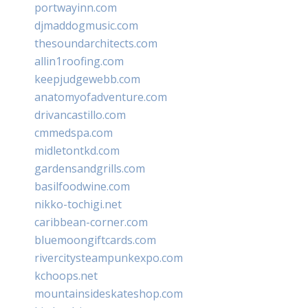
portwayinn.com
djmaddogmusic.com
thesoundarchitects.com
allin1roofing.com
keepjudgewebb.com
anatomyofadventure.com
drivancastillo.com
cmmedspa.com
midletontkd.com
gardensandgrills.com
basilfoodwine.com
nikko-tochigi.net
caribbean-corner.com
bluemoongiftcards.com
rivercitysteampunkexpo.com
kchoops.net
mountainsideskateshop.com