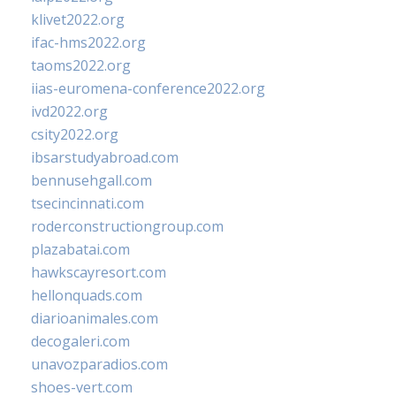
klivet2022.org
ifac-hms2022.org
taoms2022.org
iias-euromena-conference2022.org
ivd2022.org
csity2022.org
ibsarstudyabroad.com
bennusehgall.com
tsecincinnati.com
roderconstructiongroup.com
plazabatai.com
hawkscayresort.com
hellonquads.com
diarioanimales.com
decogaleri.com
unavozparadios.com
shoes-vert.com