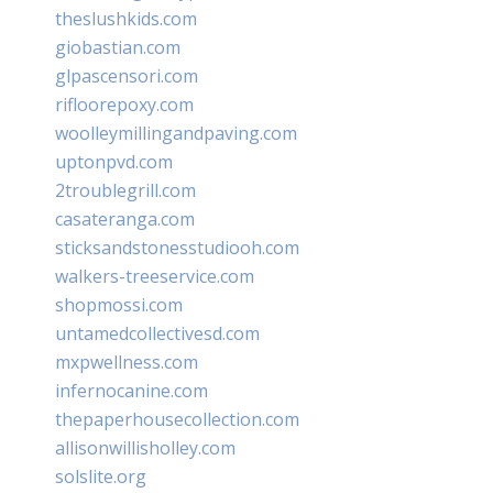
theslushkids.com
giobastian.com
glpascensori.com
rifloorepoxy.com
woolleymillingandpaving.com
uptonpvd.com
2troublegrill.com
casateranga.com
sticksandstonesstudiooh.com
walkers-treeservice.com
shopmossi.com
untamedcollectivesd.com
mxpwellness.com
infernocanine.com
thepaperhousecollection.com
allisonwillisholley.com
solslite.org