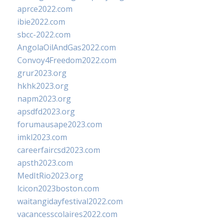
aprce2022.com
ibie2022.com
sbcc-2022.com
AngolaOilAndGas2022.com
Convoy4Freedom2022.com
grur2023.org
hkhk2023.org
napm2023.org
apsdfd2023.org
forumausape2023.com
imkl2023.com
careerfaircsd2023.com
apsth2023.com
MedItRio2023.org
lcicon2023boston.com
waitangidayfestival2022.com
vacancesscolaires2022.com