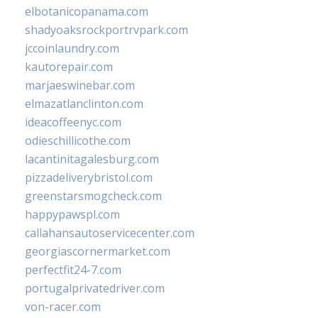
elbotanicopanama.com
shadyoaksrockportrvpark.com
jccoinlaundry.com
kautorepair.com
marjaeswinebar.com
elmazatlanclinton.com
ideacoffeenyc.com
odieschillicothe.com
lacantinitagalesburg.com
pizzadeliverybristol.com
greenstarsmogcheck.com
happypawspl.com
callahansautoservicecenter.com
georgiascornermarket.com
perfectfit24-7.com
portugalprivatedriver.com
von-racer.com