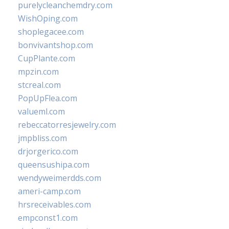
purelycleanchemdry.com
WishOping.com
shoplegacee.com
bonvivantshop.com
CupPlante.com
mpzin.com
stcreal.com
PopUpFlea.com
valueml.com
rebeccatorresjewelry.com
jmpbliss.com
drjorgerico.com
queensushipa.com
wendyweimerdds.com
ameri-camp.com
hrsreceivables.com
empconst1.com