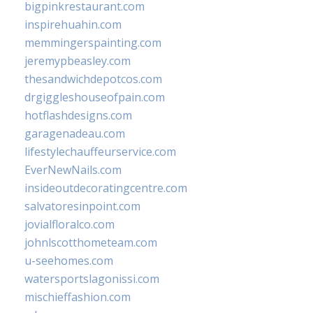
bigpinkrestaurant.com
inspirehuahin.com
memmingerspainting.com
jeremypbeasley.com
thesandwichdepotcos.com
drgiggleshouseofpain.com
hotflashdesigns.com
garagenadeau.com
lifestylechauffeurservice.com
EverNewNails.com
insideoutdecoratingcentre.com
salvatoresinpoint.com
jovialfloralco.com
johnlscotthometeam.com
u-seehomes.com
watersportslagonissi.com
mischieffashion.com