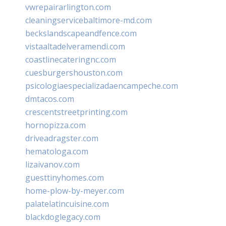
vwrepairarlington.com
cleaningservicebaltimore-md.com
beckslandscapeandfence.com
vistaaltadelveramendi.com
coastlinecateringnc.com
cuesburgershouston.com
psicologiaespecializadaencampeche.com
dmtacos.com
crescentstreetprinting.com
hornopizza.com
driveadragster.com
hematologa.com
lizaivanov.com
guesttinyhomes.com
home-plow-by-meyer.com
palatelatincuisine.com
blackdoglegacy.com