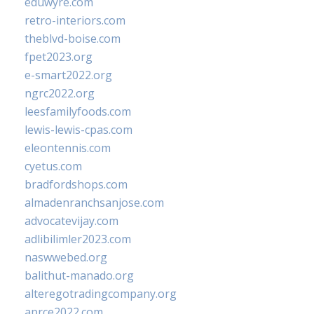
eduwyre.com
retro-interiors.com
theblvd-boise.com
fpet2023.org
e-smart2022.org
ngrc2022.org
leesfamilyfoods.com
lewis-lewis-cpas.com
eleontennis.com
cyetus.com
bradfordshops.com
almadenranchsanjose.com
advocatevijay.com
adlibilimler2023.com
naswwebed.org
balithut-manado.org
alteregotradingcompany.org
aprce2022.com