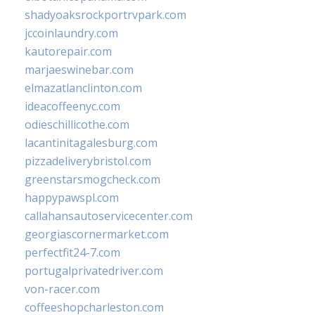
shadyoaksrockportrvpark.com
jccoinlaundry.com
kautorepair.com
marjaeswinebar.com
elmazatlanclinton.com
ideacoffeenyc.com
odieschillicothe.com
lacantinitagalesburg.com
pizzadeliverybristol.com
greenstarsmogcheck.com
happypawspl.com
callahansautoservicecenter.com
georgiascornermarket.com
perfectfit24-7.com
portugalprivatedriver.com
von-racer.com
coffeeshopcharleston.com