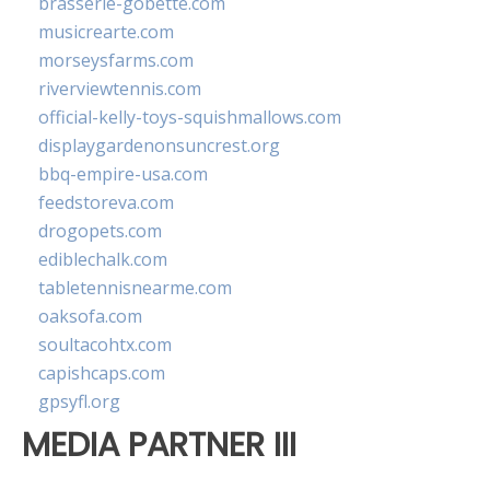
brasserie-gobette.com
musicrearte.com
morseysfarms.com
riverviewtennis.com
official-kelly-toys-squishmallows.com
displaygardenonsuncrest.org
bbq-empire-usa.com
feedstoreva.com
drogopets.com
ediblechalk.com
tabletennisnearme.com
oaksofa.com
soultacohtx.com
capishcaps.com
gpsyfl.org
MEDIA PARTNER III