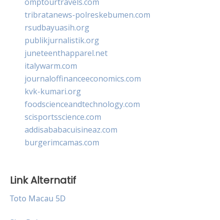
omptourtravels.com
tribratanews-polreskebumen.com
rsudbayuasih.org
publikjurnalistik.org
juneteenthapparel.net
italywarm.com
journaloffinanceeconomics.com
kvk-kumari.org
foodscienceandtechnology.com
scisportsscience.com
addisababacuisineaz.com
burgerimcamas.com
Link Alternatif
Toto Macau 5D