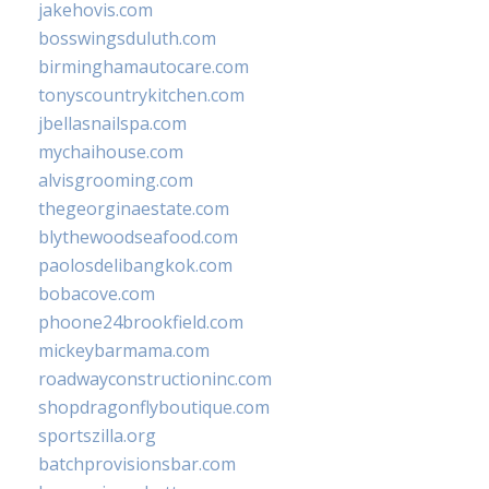
jakehovis.com
bosswingsduluth.com
birminghamautocare.com
tonyscountrykitchen.com
jbellasnailspa.com
mychaihouse.com
alvisgrooming.com
thegeorginaestate.com
blythewoodseafood.com
paolosdelibangkok.com
bobacove.com
phoone24brookfield.com
mickeybarmama.com
roadwayconstructioninc.com
shopdragonflyboutique.com
sportszilla.org
batchprovisionsbar.com