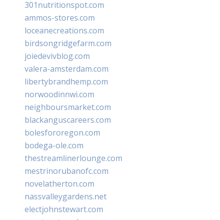
301nutritionspot.com
ammos-stores.com
loceanecreations.com
birdsongridgefarm.com
joiedevivblog.com
valera-amsterdam.com
libertybrandhemp.com
norwoodinnwi.com
neighboursmarket.com
blackanguscareers.com
bolesfororegon.com
bodega-ole.com
thestreamlinerlounge.com
mestrinorubanofc.com
novelatherton.com
nassvalleygardens.net
electjohnstewart.com