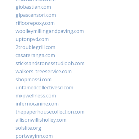
giobastian.com
glpascensori.com
rifloorepoxy.com
woolleymillingandpaving.com
uptonpvd.com
2troublegrill.com
casateranga.com
sticksandstonesstudiooh.com
walkers-treeservice.com
shopmossi.com
untamedcollectivesd.com
mxpwellness.com
infernocanine.com
thepaperhousecollection.com
allisonwillisholley.com
solslite.org
portwayinn.com