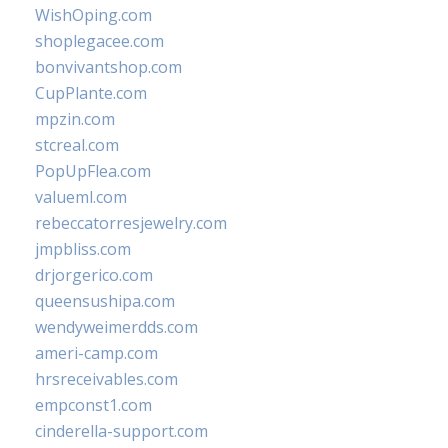
WishOping.com
shoplegacee.com
bonvivantshop.com
CupPlante.com
mpzin.com
stcreal.com
PopUpFlea.com
valueml.com
rebeccatorresjewelry.com
jmpbliss.com
drjorgerico.com
queensushipa.com
wendyweimerdds.com
ameri-camp.com
hrsreceivables.com
empconst1.com
cinderella-support.com