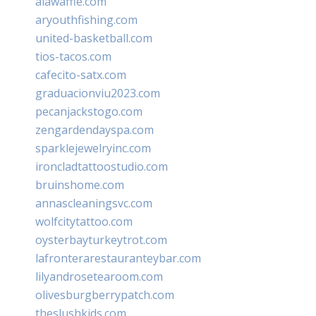
alawaffle.com
aryouthfishing.com
united-basketball.com
tios-tacos.com
cafecito-satx.com
graduacionviu2023.com
pecanjackstogo.com
zengardendayspa.com
sparklejewelryinc.com
ironcladtattoostudio.com
bruinshome.com
annascleaningsvc.com
wolfcitytattoo.com
oysterbayturkeytrot.com
lafronterarestauranteybar.com
lilyandrosetearoom.com
olivesburgberrypatch.com
theslushkids.com