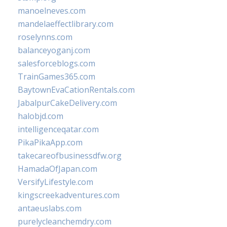
manoelneves.com
mandelaeffectlibrary.com
roselynns.com
balanceyoganj.com
salesforceblogs.com
TrainGames365.com
BaytownEvaCationRentals.com
JabalpurCakeDelivery.com
halobjd.com
intelligenceqatar.com
PikaPikaApp.com
takecareofbusinessdfw.org
HamadaOfJapan.com
VersifyLifestyle.com
kingscreekadventures.com
antaeuslabs.com
purelycleanchemdry.com