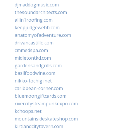
djmaddogmusic.com
thesoundarchitects.com
allin1roofing.com
keepjudgewebb.com
anatomyofadventure.com
drivancastillo.com
cmmedspa.com
midletontkd.com
gardensandgrills.com
basilfoodwine.com
nikko-tochigi.net
caribbean-corner.com
bluemoongiftcards.com
rivercitysteampunkexpo.com
kchoops.net
mountainsideskateshop.com
kirtlandcitytavern.com