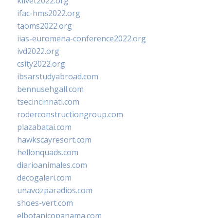
klivet2022.org
ifac-hms2022.org
taoms2022.org
iias-euromena-conference2022.org
ivd2022.org
csity2022.org
ibsarstudyabroad.com
bennusehgall.com
tsecincinnati.com
roderconstructiongroup.com
plazabatai.com
hawkscayresort.com
hellonquads.com
diarioanimales.com
decogaleri.com
unavozparadios.com
shoes-vert.com
elbotanicopanama.com