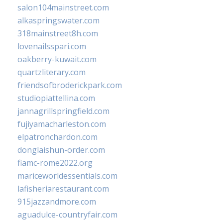
salon104mainstreet.com
alkaspringswater.com
318mainstreet8h.com
lovenailsspari.com
oakberry-kuwait.com
quartzliterary.com
friendsofbroderickpark.com
studiopiattellina.com
jannagrillspringfield.com
fujiyamacharleston.com
elpatronchardon.com
donglaishun-order.com
fiamc-rome2022.org
mariceworldessentials.com
lafisheriarestaurant.com
915jazzandmore.com
aguadulce-countryfair.com