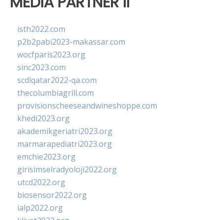
MEDIA PARTNER II
isth2022.com
p2b2pabi2023-makassar.com
wocfparis2023.org
sinc2023.com
scdlqatar2022-qa.com
thecolumbiagrill.com
provisionscheeseandwineshoppe.com
khedi2023.org
akademikgeriatri2023.org
marmarapediatri2023.org
emchie2023.org
girisimselradyoloji2022.org
utcd2022.org
biosensor2022.org
ialp2022.org