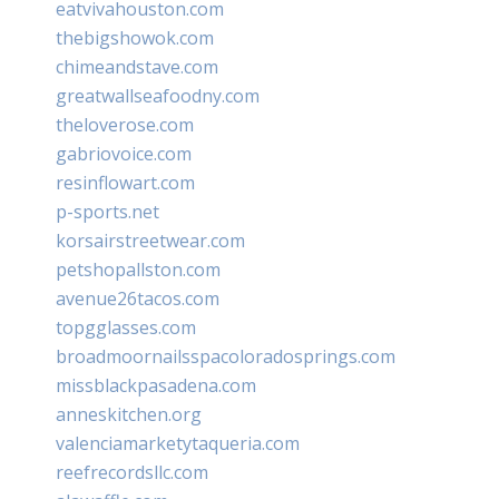
eatvivahouston.com
thebigshowok.com
chimeandstave.com
greatwallseafoodny.com
theloverose.com
gabriovoice.com
resinflowart.com
p-sports.net
korsairstreetwear.com
petshopallston.com
avenue26tacos.com
topgglasses.com
broadmoornailsspacoloradosprings.com
missblackpasadena.com
anneskitchen.org
valenciamarketytaqueria.com
reefrecordsllc.com