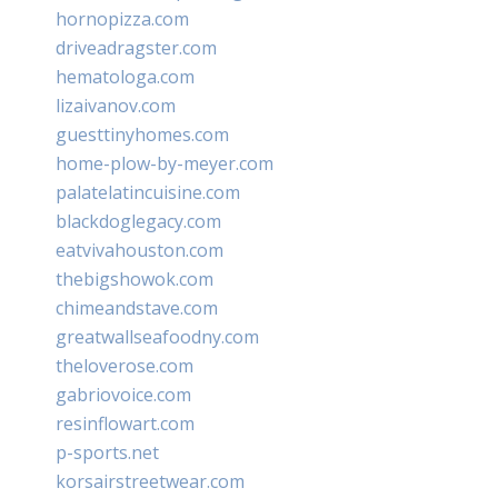
hornopizza.com
driveadragster.com
hematologa.com
lizaivanov.com
guesttinyhomes.com
home-plow-by-meyer.com
palatelatincuisine.com
blackdoglegacy.com
eatvivahouston.com
thebigshowok.com
chimeandstave.com
greatwallseafoodny.com
theloverose.com
gabriovoice.com
resinflowart.com
p-sports.net
korsairstreetwear.com