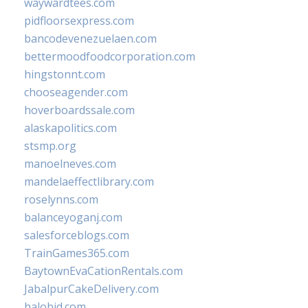
waywardtees.com
pidfloorsexpress.com
bancodevenezuelaen.com
bettermoodfoodcorporation.com
hingstonnt.com
chooseagender.com
hoverboardssale.com
alaskapolitics.com
stsmp.org
manoelneves.com
mandelaeffectlibrary.com
roselynns.com
balanceyoganj.com
salesforceblogs.com
TrainGames365.com
BaytownEvaCationRentals.com
JabalpurCakeDelivery.com
halobjd.com