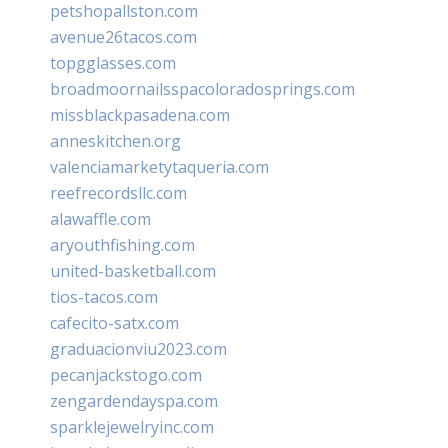
petshopallston.com
avenue26tacos.com
topgglasses.com
broadmoornailsspacoloradosprings.com
missblackpasadena.com
anneskitchen.org
valenciamarketytaqueria.com
reefrecordsllc.com
alawaffle.com
aryouthfishing.com
united-basketball.com
tios-tacos.com
cafecito-satx.com
graduacionviu2023.com
pecanjackstogo.com
zengardendayspa.com
sparklejewelryinc.com