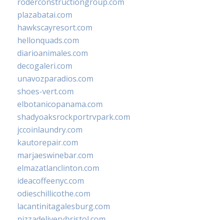
roderconstructiongroup.com
plazabatai.com
hawkscayresort.com
hellonquads.com
diarioanimales.com
decogaleri.com
unavozparadios.com
shoes-vert.com
elbotanicopanama.com
shadyoaksrockportrvpark.com
jccoinlaundry.com
kautorepair.com
marjaeswinebar.com
elmazatlanclinton.com
ideacoffeenyc.com
odieschillicothe.com
lacantinitagalesburg.com
pizzadeliverybristol.com