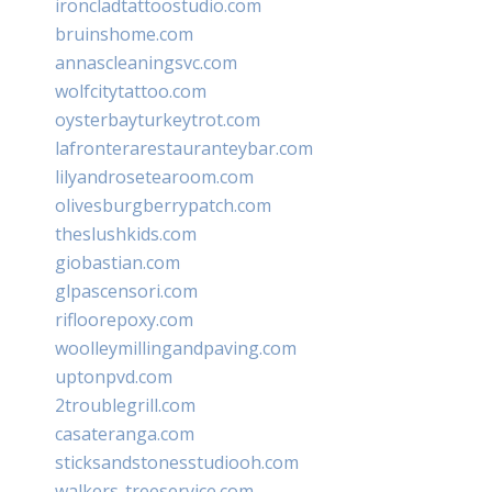
ironcladtattoostudio.com
bruinshome.com
annascleaningsvc.com
wolfcitytattoo.com
oysterbayturkeytrot.com
lafronterarestauranteybar.com
lilyandrosetearoom.com
olivesburgberrypatch.com
theslushkids.com
giobastian.com
glpascensori.com
rifloorepoxy.com
woolleymillingandpaving.com
uptonpvd.com
2troublegrill.com
casateranga.com
sticksandstonesstudiooh.com
walkers-treeservice.com