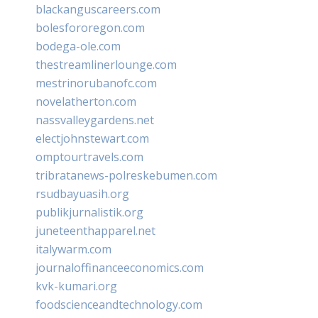
blackanguscareers.com
bolesfororegon.com
bodega-ole.com
thestreamlinerlounge.com
mestrinorubanofc.com
novelatherton.com
nassvalleygardens.net
electjohnstewart.com
omptourtravels.com
tribratanews-polreskebumen.com
rsudbayuasih.org
publikjurnalistik.org
juneteenthapparel.net
italywarm.com
journaloffinanceeconomics.com
kvk-kumari.org
foodscienceandtechnology.com