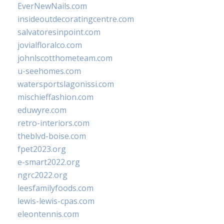
EverNewNails.com
insideoutdecoratingcentre.com
salvatoresinpoint.com
jovialfloralco.com
johnlscotthometeam.com
u-seehomes.com
watersportslagonissi.com
mischieffashion.com
eduwyre.com
retro-interiors.com
theblvd-boise.com
fpet2023.org
e-smart2022.org
ngrc2022.org
leesfamilyfoods.com
lewis-lewis-cpas.com
eleontennis.com