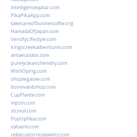
intelligenceqatar.com
PikaPikaApp.com
takecareofbusinessdfw.org
HamadaOfJapan.com
VersifyLifestyle.com
kingscreekadventures.com
antaeuslabs.com
purelycleanchemdry.com
WishOping.com
shoplegacee.com
bonvivantshop.com
CupPlante.com
mpzin.com
stcreal.com
PopUpFlea.com
valueml.com
rebeccatorresjewelry.com