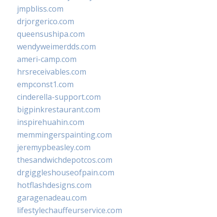
jmpbliss.com
drjorgerico.com
queensushipa.com
wendyweimerdds.com
ameri-camp.com
hrsreceivables.com
empconst1.com
cinderella-support.com
bigpinkrestaurant.com
inspirehuahin.com
memmingerspainting.com
jeremypbeasley.com
thesandwichdepotcos.com
drgiggleshouseofpain.com
hotflashdesigns.com
garagenadeau.com
lifestylechauffeurservice.com