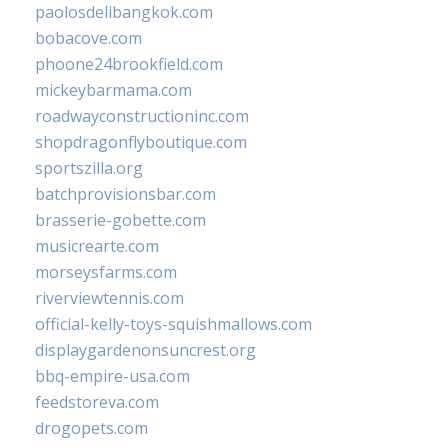
paolosdelibangkok.com
bobacove.com
phoone24brookfield.com
mickeybarmama.com
roadwayconstructioninc.com
shopdragonflyboutique.com
sportszilla.org
batchprovisionsbar.com
brasserie-gobette.com
musicrearte.com
morseysfarms.com
riverviewtennis.com
official-kelly-toys-squishmallows.com
displaygardenonsuncrest.org
bbq-empire-usa.com
feedstoreva.com
drogopets.com