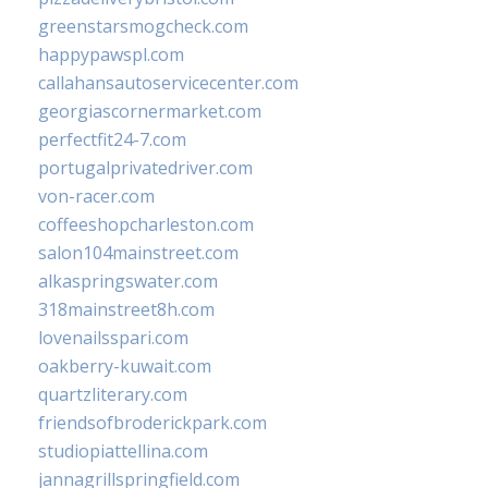
greenstarsmogcheck.com
happypawspl.com
callahansautoservicecenter.com
georgiascornermarket.com
perfectfit24-7.com
portugalprivatedriver.com
von-racer.com
coffeeshopcharleston.com
salon104mainstreet.com
alkaspringswater.com
318mainstreet8h.com
lovenailsspari.com
oakberry-kuwait.com
quartzliterary.com
friendsofbroderickpark.com
studiopiattellina.com
jannagrillspringfield.com