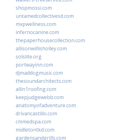
shopmossi.com
untamedcollectivesd.com
mxpwellness.com
infernocanine.com
thepaperhousecollection.com
allisonwillisholley.com
solslite.org
portwayinn.com
djmaddogmusic.com
thesoundarchitects.com
allin1roofing.com
keepjudgewebb.com
anatomyofadventure.com
drivancastillo.com
cmmedspa.com
midletontkd.com
gardensandgrills.com