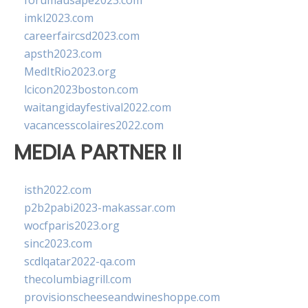
forumausape2023.com
imkl2023.com
careerfaircsd2023.com
apsth2023.com
MedItRio2023.org
lcicon2023boston.com
waitangidayfestival2022.com
vacancesscolaires2022.com
MEDIA PARTNER II
isth2022.com
p2b2pabi2023-makassar.com
wocfparis2023.org
sinc2023.com
scdlqatar2022-qa.com
thecolumbiagrill.com
provisionscheeseandwineshoppe.com