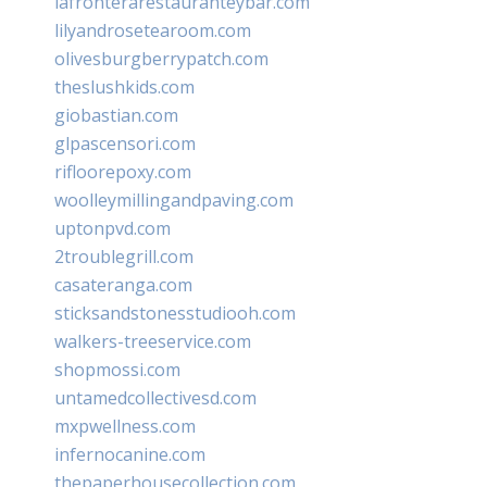
lafronterarestauranteybar.com
lilyandrosetearoom.com
olivesburgberrypatch.com
theslushkids.com
giobastian.com
glpascensori.com
rifloorepoxy.com
woolleymillingandpaving.com
uptonpvd.com
2troublegrill.com
casateranga.com
sticksandstonesstudiooh.com
walkers-treeservice.com
shopmossi.com
untamedcollectivesd.com
mxpwellness.com
infernocanine.com
thepaperhousecollection.com