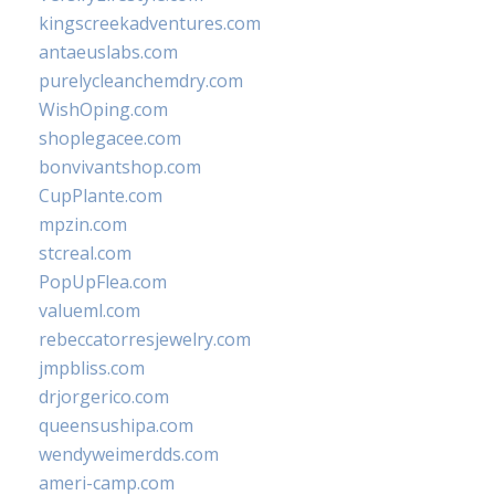
kingscreekadventures.com
antaeuslabs.com
purelycleanchemdry.com
WishOping.com
shoplegacee.com
bonvivantshop.com
CupPlante.com
mpzin.com
stcreal.com
PopUpFlea.com
valueml.com
rebeccatorresjewelry.com
jmpbliss.com
drjorgerico.com
queensushipa.com
wendyweimerdds.com
ameri-camp.com