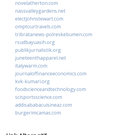
novelatherton.com
nassvalleygardens.net
electjohnstewart.com
omptourtravels.com
tribratanews-polreskebumen.com
rsudbayuasih.org
publikjurnalistik.org
juneteenthapparel.net
italywarm.com
journaloffinanceeconomics.com
kvk-kumari.org
foodscienceandtechnology.com
scisportsscience.com
addisababacuisineaz.com
burgerimcamas.com