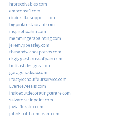
hrsreceivables.com
empconst1.com
cinderella-support.com
bigpinkrestaurant.com
inspirehuahin.com
memmingerspainting.com
jeremypbeasley.com
thesandwichdepotcos.com
drgiggleshouseofpain.com
hotflashdesigns.com
garagenadeau.com
lifestylechauffeurservice.com
EverNewNails.com
insideoutdecoratingcentre.com
salvatoresinpoint.com
jovialfloralco.com
johnlscotthometeam.com