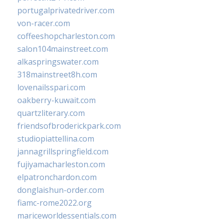
portugalprivatedriver.com
von-racer.com
coffeeshopcharleston.com
salon104mainstreet.com
alkaspringswater.com
318mainstreet8h.com
lovenailsspari.com
oakberry-kuwait.com
quartzliterary.com
friendsofbroderickpark.com
studiopiattellina.com
jannagrillspringfield.com
fujiyamacharleston.com
elpatronchardon.com
donglaishun-order.com
fiamc-rome2022.org
mariceworldessentials.com