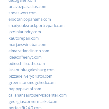
decogaleri.com
unavozparadios.com
shoes-vert.com
elbotanicopanama.com
shadyoaksrockportrvpark.com
jccoinlaundry.com
kautorepair.com
marjaeswinebar.com
elmazatlanclinton.com
ideacoffeenyc.com
odieschillicothe.com
lacantinitagalesburg.com
pizzadeliverybristol.com
greenstarsmogcheck.com
happypawspl.com
callahansautoservicecenter.com
georgiascornermarket.com
perfectfit24-7.com