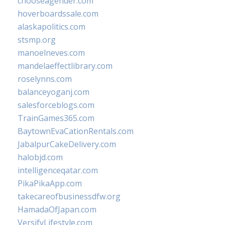
chooseagender.com
hoverboardssale.com
alaskapolitics.com
stsmp.org
manoelneves.com
mandelaeffectlibrary.com
roselynns.com
balanceyoganj.com
salesforceblogs.com
TrainGames365.com
BaytownEvaCationRentals.com
JabalpurCakeDelivery.com
halobjd.com
intelligenceqatar.com
PikaPikaApp.com
takecareofbusinessdfw.org
HamadaOfJapan.com
VersifyLifestyle.com