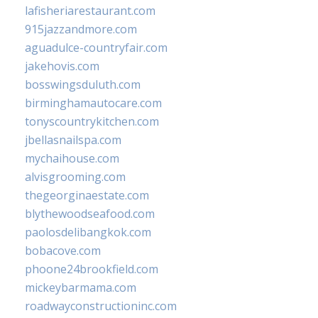
lafisheriarestaurant.com
915jazzandmore.com
aguadulce-countryfair.com
jakehovis.com
bosswingsduluth.com
birminghamautocare.com
tonyscountrykitchen.com
jbellasnailspa.com
mychaihouse.com
alvisgrooming.com
thegeorginaestate.com
blythewoodseafood.com
paolosdelibangkok.com
bobacove.com
phoone24brookfield.com
mickeybarmama.com
roadwayconstructioninc.com