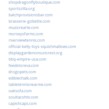
shopdragonflyboutique.com
sportszilla.org
batchprovisionsbar.com
brasserie-gobette.com
musicrearte.com
morseysfarms.com
riverviewtennis.com
official-kelly-toys-squishmallows.com
displaygardenonsuncrest.org
bbq-empire-usa.com
feedstoreva.com
drogopets.com
ediblechalk.com
tabletennisnearme.com
oaksofa.com
soultacohtx.com
capishcaps.com