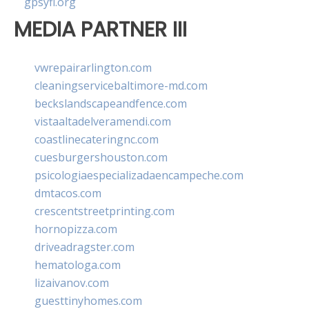
gpsyfl.org
MEDIA PARTNER III
vwrepairarlington.com
cleaningservicebaltimore-md.com
beckslandscapeandfence.com
vistaaltadelveramendi.com
coastlinecateringnc.com
cuesburgershouston.com
psicologiaespecializadaencampeche.com
dmtacos.com
crescentstreetprinting.com
hornopizza.com
driveadragster.com
hematologa.com
lizaivanov.com
guesttinyhomes.com