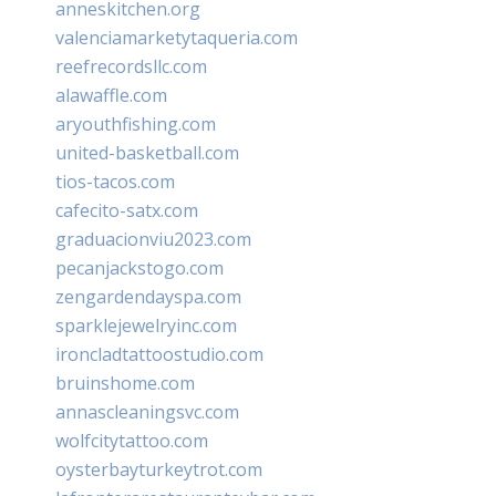
anneskitchen.org
valenciamarketytaqueria.com
reefrecordsllc.com
alawaffle.com
aryouthfishing.com
united-basketball.com
tios-tacos.com
cafecito-satx.com
graduacionviu2023.com
pecanjackstogo.com
zengardendayspa.com
sparklejewelryinc.com
ironcladtattoostudio.com
bruinshome.com
annascleaningsvc.com
wolfcitytattoo.com
oysterbayturkeytrot.com