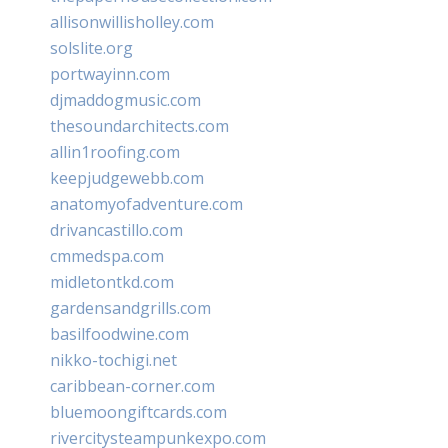
allisonwillisholley.com
solslite.org
portwayinn.com
djmaddogmusic.com
thesoundarchitects.com
allin1roofing.com
keepjudgewebb.com
anatomyofadventure.com
drivancastillo.com
cmmedspa.com
midletontkd.com
gardensandgrills.com
basilfoodwine.com
nikko-tochigi.net
caribbean-corner.com
bluemoongiftcards.com
rivercitysteampunkexpo.com