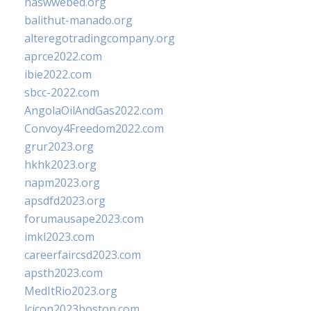
naswwebed.org
balithut-manado.org
alteregotradingcompany.org
aprce2022.com
ibie2022.com
sbcc-2022.com
AngolaOilAndGas2022.com
Convoy4Freedom2022.com
grur2023.org
hkhk2023.org
napm2023.org
apsdfd2023.org
forumausape2023.com
imkl2023.com
careerfaircsd2023.com
apsth2023.com
MedItRio2023.org
lcicon2023boston.com