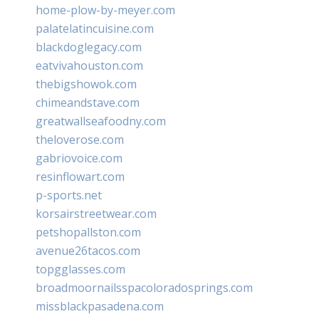
home-plow-by-meyer.com
palatelatincuisine.com
blackdoglegacy.com
eatvivahouston.com
thebigshowok.com
chimeandstave.com
greatwallseafoodny.com
theloverose.com
gabriovoice.com
resinflowart.com
p-sports.net
korsairstreetwear.com
petshopallston.com
avenue26tacos.com
topgglasses.com
broadmoornailsspacoloradosprings.com
missblackpasadena.com