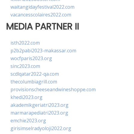
waitangidayfestival2022.com
vacancesscolaires2022.com
MEDIA PARTNER II
isth2022.com
p2b2pabi2023-makassar.com
wocfparis2023.org
sinc2023.com
scdlqatar2022-qa.com
thecolumbiagrill.com
provisionscheeseandwineshoppe.com
khedi2023.org
akademikgeriatri2023.org
marmarapediatri2023.org
emchie2023.org
girisimselradyoloji2022.org