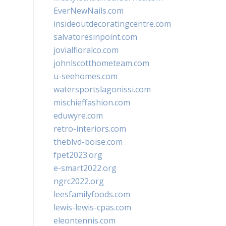
EverNewNails.com
insideoutdecoratingcentre.com
salvatoresinpoint.com
jovialfloralco.com
johnlscotthometeam.com
u-seehomes.com
watersportslagonissi.com
mischieffashion.com
eduwyre.com
retro-interiors.com
theblvd-boise.com
fpet2023.org
e-smart2022.org
ngrc2022.org
leesfamilyfoods.com
lewis-lewis-cpas.com
eleontennis.com