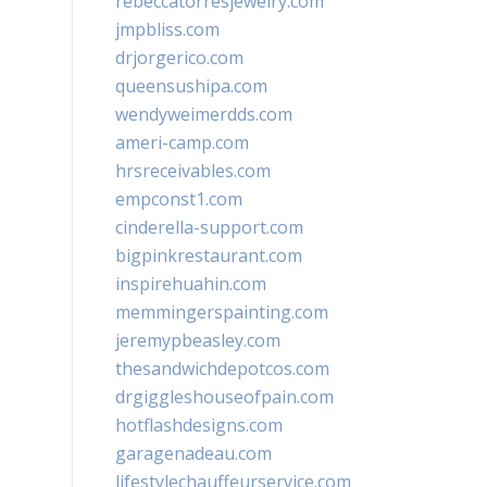
rebeccatorresjewelry.com
jmpbliss.com
drjorgerico.com
queensushipa.com
wendyweimerdds.com
ameri-camp.com
hrsreceivables.com
empconst1.com
cinderella-support.com
bigpinkrestaurant.com
inspirehuahin.com
memmingerspainting.com
jeremypbeasley.com
thesandwichdepotcos.com
drgiggleshouseofpain.com
hotflashdesigns.com
garagenadeau.com
lifestylechauffeurservice.com