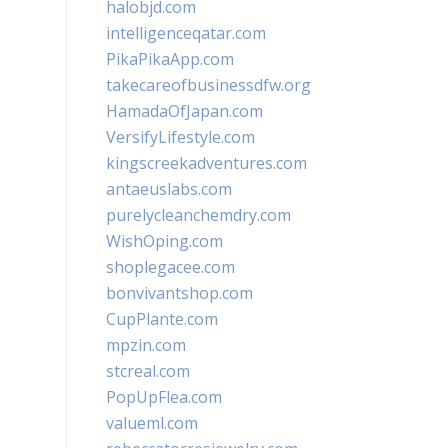
halobjd.com
intelligenceqatar.com
PikaPikaApp.com
takecareofbusinessdfw.org
HamadaOfJapan.com
VersifyLifestyle.com
kingscreekadventures.com
antaeuslabs.com
purelycleanchemdry.com
WishOping.com
shoplegacee.com
bonvivantshop.com
CupPlante.com
mpzin.com
stcreal.com
PopUpFlea.com
valueml.com