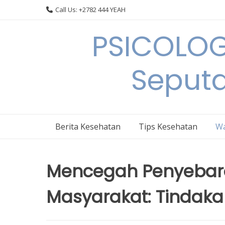
Skip
Call Us: +2782 444 YEAH
to
content
PSICOLOG
Seput
Berita Kesehatan
Tips Kesehatan
Wa
Mencegah Penyebara
Masyarakat: Tindaka