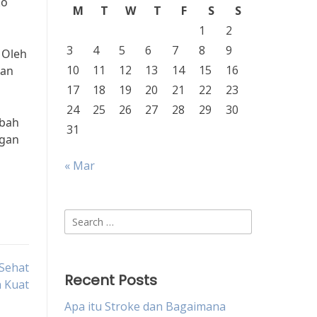
ko
M
T
W
T
F
S
S
1
2
3
4
5
6
7
8
9
 Oleh
10
11
12
13
14
15
16
dan
17
18
19
20
21
22
23
24
25
26
27
28
29
30
abah
31
ngan
« Mar
Search
for:
 Sehat
Recent Posts
 Kuat
Apa itu Stroke dan Bagaimana