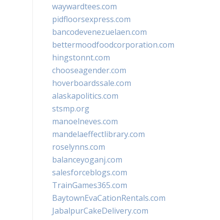
waywardtees.com
pidfloorsexpress.com
bancodevenezuelaen.com
bettermoodfoodcorporation.com
hingstonnt.com
chooseagender.com
hoverboardssale.com
alaskapolitics.com
stsmp.org
manoelneves.com
mandelaeffectlibrary.com
roselynns.com
balanceyoganj.com
salesforceblogs.com
TrainGames365.com
BaytownEvaCationRentals.com
JabalpurCakeDelivery.com