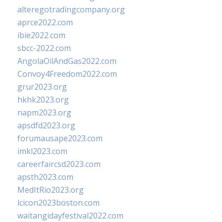
alteregotradingcompany.org
aprce2022.com
ibie2022.com
sbcc-2022.com
AngolaOilAndGas2022.com
Convoy4Freedom2022.com
grur2023.org
hkhk2023.org
napm2023.org
apsdfd2023.org
forumausape2023.com
imkl2023.com
careerfaircsd2023.com
apsth2023.com
MedItRio2023.org
lcicon2023boston.com
waitangidayfestival2022.com