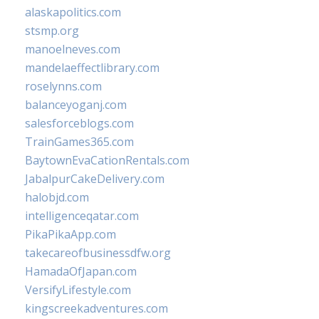
alaskapolitics.com
stsmp.org
manoelneves.com
mandelaeffectlibrary.com
roselynns.com
balanceyoganj.com
salesforceblogs.com
TrainGames365.com
BaytownEvaCationRentals.com
JabalpurCakeDelivery.com
halobjd.com
intelligenceqatar.com
PikaPikaApp.com
takecareofbusinessdfw.org
HamadaOfJapan.com
VersifyLifestyle.com
kingscreekadventures.com