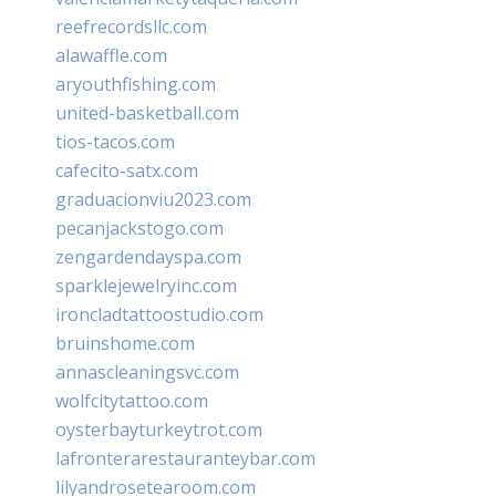
reefrecordsllc.com
alawaffle.com
aryouthfishing.com
united-basketball.com
tios-tacos.com
cafecito-satx.com
graduacionviu2023.com
pecanjackstogo.com
zengardendayspa.com
sparklejewelryinc.com
ironcladtattoostudio.com
bruinshome.com
annascleaningsvc.com
wolfcitytattoo.com
oysterbayturkeytrot.com
lafronterarestauranteybar.com
lilyandrosetearoom.com