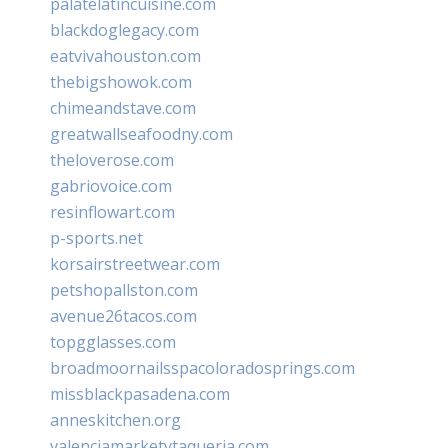
palatelatincuisine.com
blackdoglegacy.com
eatvivahouston.com
thebigshowok.com
chimeandstave.com
greatwallseafoodny.com
theloverose.com
gabriovoice.com
resinflowart.com
p-sports.net
korsairstreetwear.com
petshopallston.com
avenue26tacos.com
topgglasses.com
broadmoornailsspacoloradosprings.com
missblackpasadena.com
anneskitchen.org
valenciamarketytaqueria.com