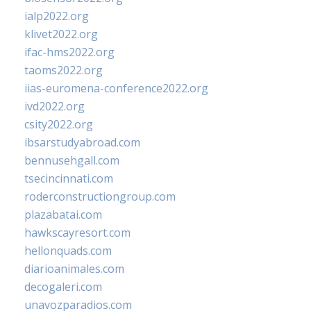
ialp2022.org
klivet2022.org
ifac-hms2022.org
taoms2022.org
iias-euromena-conference2022.org
ivd2022.org
csity2022.org
ibsarstudyabroad.com
bennusehgall.com
tsecincinnati.com
roderconstructiongroup.com
plazabatai.com
hawkscayresort.com
hellonquads.com
diarioanimales.com
decogaleri.com
unavozparadios.com