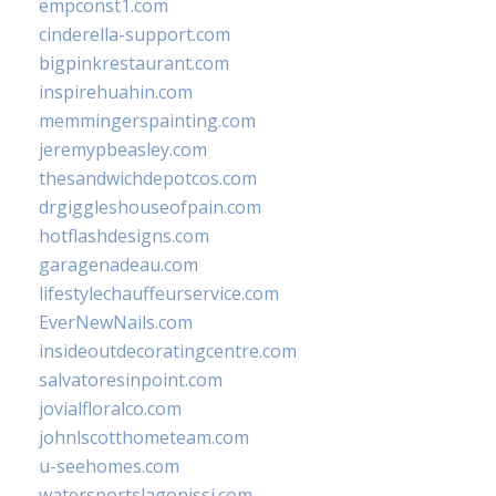
empconst1.com
cinderella-support.com
bigpinkrestaurant.com
inspirehuahin.com
memmingerspainting.com
jeremypbeasley.com
thesandwichdepotcos.com
drgiggleshouseofpain.com
hotflashdesigns.com
garagenadeau.com
lifestylechauffeurservice.com
EverNewNails.com
insideoutdecoratingcentre.com
salvatoresinpoint.com
jovialfloralco.com
johnlscotthometeam.com
u-seehomes.com
watersportslagonissi.com