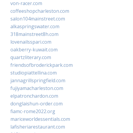
von-racer.com
coffeeshopcharleston.com
salon104mainstreet.com
alkaspringswater.com
318mainstreet8h.com
lovenailsspari.com
oakberry-kuwait.com
quartzliterary.com
friendsofbroderickpark.com
studiopiattellina.com
jannagrillspringfield.com
fujiyamacharleston.com
elpatronchardon.com
donglaishun-order.com
fiamc-rome2022.org
mariceworldessentials.com
lafisheriarestaurant.com