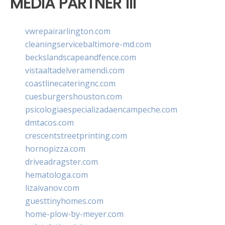
MEDIA PARTNER III
vwrepairarlington.com
cleaningservicebaltimore-md.com
beckslandscapeandfence.com
vistaaltadelveramendi.com
coastlinecateringnc.com
cuesburgershouston.com
psicologiaespecializadaencampeche.com
dmtacos.com
crescentstreetprinting.com
hornopizza.com
driveadragster.com
hematologa.com
lizaivanov.com
guesttinyhomes.com
home-plow-by-meyer.com