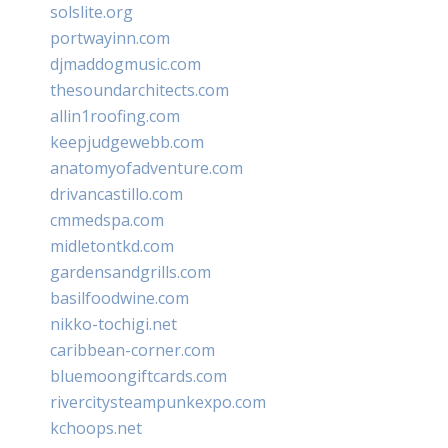
solslite.org
portwayinn.com
djmaddogmusic.com
thesoundarchitects.com
allin1roofing.com
keepjudgewebb.com
anatomyofadventure.com
drivancastillo.com
cmmedspa.com
midletontkd.com
gardensandgrills.com
basilfoodwine.com
nikko-tochigi.net
caribbean-corner.com
bluemoongiftcards.com
rivercitysteampunkexpo.com
kchoops.net