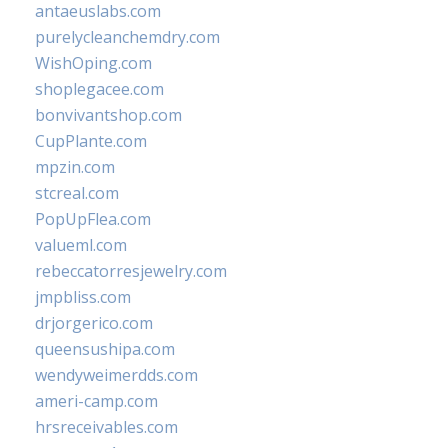
antaeuslabs.com
purelycleanchemdry.com
WishOping.com
shoplegacee.com
bonvivantshop.com
CupPlante.com
mpzin.com
stcreal.com
PopUpFlea.com
valueml.com
rebeccatorresjewelry.com
jmpbliss.com
drjorgerico.com
queensushipa.com
wendyweimerdds.com
ameri-camp.com
hrsreceivables.com