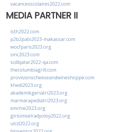
vacancesscolaires2022.com
MEDIA PARTNER II
isth2022.com
p2b2pabi2023-makassar.com
wocfparis2023.org
sinc2023.com
scdlqatar2022-qa.com
thecolumbiagrill.com
provisionscheeseandwineshoppe.com
khedi2023.org
akademikgeriatri2023.org
marmarapediatri2023.org
emchie2023.org
girisimselradyoloji2022.org
utcd2022.org
biosensor2022.org