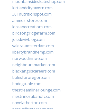
mountainsideskateshop.com
kirtlandcitytavern.com
301nutritionspot.com
ammos-stores.com
loceanecreations.com
birdsongridgefarm.com
joiedevivblog.com
valera-amsterdam.com
libertybrandhemp.com
norwoodinnwi.com
neighboursmarket.com
blackanguscareers.com
bolesfororegon.com
bodega-ole.com
thestreamlinerlounge.com
mestrinorubanofc.com
novelatherton.com
nassvalleygardens.net