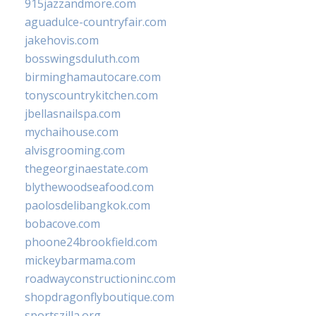
915jazzandmore.com
aguadulce-countryfair.com
jakehovis.com
bosswingsduluth.com
birminghamautocare.com
tonyscountrykitchen.com
jbellasnailspa.com
mychaihouse.com
alvisgrooming.com
thegeorginaestate.com
blythewoodseafood.com
paolosdelibangkok.com
bobacove.com
phoone24brookfield.com
mickeybarmama.com
roadwayconstructioninc.com
shopdragonflyboutique.com
sportszilla.org