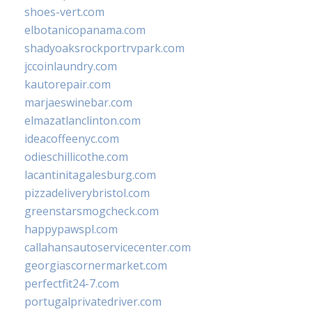
shoes-vert.com
elbotanicopanama.com
shadyoaksrockportrvpark.com
jccoinlaundry.com
kautorepair.com
marjaeswinebar.com
elmazatlanclinton.com
ideacoffeenyc.com
odieschillicothe.com
lacantinitagalesburg.com
pizzadeliverybristol.com
greenstarsmogcheck.com
happypawspl.com
callahansautoservicecenter.com
georgiascornermarket.com
perfectfit24-7.com
portugalprivatedriver.com