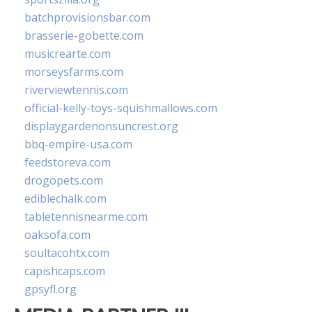
batchprovisionsbar.com
brasserie-gobette.com
musicrearte.com
morseysfarms.com
riverviewtennis.com
official-kelly-toys-squishmallows.com
displaygardenonsuncrest.org
bbq-empire-usa.com
feedstoreva.com
drogopets.com
ediblechalk.com
tabletennisnearme.com
oaksofa.com
soultacohtx.com
capishcaps.com
gpsyfl.org