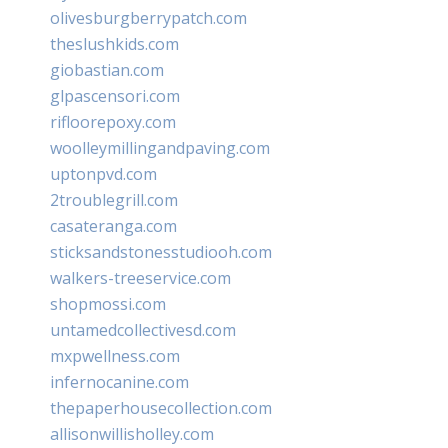
olivesburgberrypatch.com
theslushkids.com
giobastian.com
glpascensori.com
rifloorepoxy.com
woolleymillingandpaving.com
uptonpvd.com
2troublegrill.com
casateranga.com
sticksandstonesstudiooh.com
walkers-treeservice.com
shopmossi.com
untamedcollectivesd.com
mxpwellness.com
infernocanine.com
thepaperhousecollection.com
allisonwillisholley.com