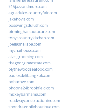
lafisheriarestaurant.com
915jazzandmore.com
aguadulce-countryfair.com
jakehovis.com
bosswingsduluth.com
birminghamautocare.com
tonyscountrykitchen.com
jbellasnailspa.com
mychaihouse.com
alvisgrooming.com
thegeorginaestate.com
blythewoodseafood.com
paolosdelibangkok.com
bobacove.com
phoone24brookfield.com
mickeybarmama.com
roadwayconstructioninc.com
shopdragonflyboutique.com