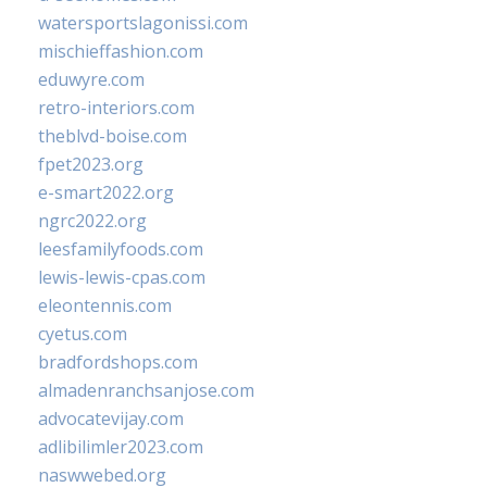
watersportslagonissi.com
mischieffashion.com
eduwyre.com
retro-interiors.com
theblvd-boise.com
fpet2023.org
e-smart2022.org
ngrc2022.org
leesfamilyfoods.com
lewis-lewis-cpas.com
eleontennis.com
cyetus.com
bradfordshops.com
almadenranchsanjose.com
advocatevijay.com
adlibilimler2023.com
naswwebed.org