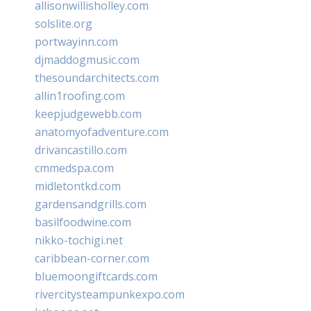
allisonwillisholley.com
solslite.org
portwayinn.com
djmaddogmusic.com
thesoundarchitects.com
allin1roofing.com
keepjudgewebb.com
anatomyofadventure.com
drivancastillo.com
cmmedspa.com
midletontkd.com
gardensandgrills.com
basilfoodwine.com
nikko-tochigi.net
caribbean-corner.com
bluemoongiftcards.com
rivercitysteampunkexpo.com