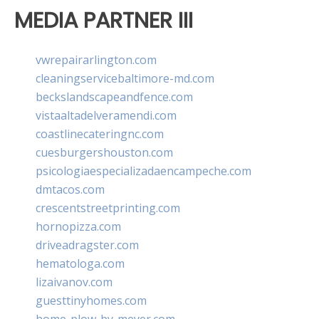
MEDIA PARTNER III
vwrepairarlington.com
cleaningservicebaltimore-md.com
beckslandscapeandfence.com
vistaaltadelveramendi.com
coastlinecateringnc.com
cuesburgershouston.com
psicologiaespecializadaencampeche.com
dmtacos.com
crescentstreetprinting.com
hornopizza.com
driveadragster.com
hematologa.com
lizaivanov.com
guesttinyhomes.com
home-plow-by-meyer.com