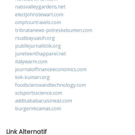
nassvalleygardens.net
electjohnstewart.com
omptourtravels.com
tribratanews-polreskebumen.com
rsudbayuasih.org
publikjurnalistik.org
juneteenthapparel.net
italywarm.com
journaloffinanceeconomics.com
kvk-kumari.org
foodscienceandtechnology.com
scisportsscience.com
addisababacuisineaz.com
burgerimcamas.com
Link Alternatif