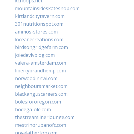
kchoops.net
mountainsideskateshop.com
kirtlandcitytavern.com
301nutritionspot.com
ammos-stores.com
loceanecreations.com
birdsongridgefarm.com
joiedevivblog.com
valera-amsterdam.com
libertybrandhemp.com
norwoodinnwi.com
neighboursmarket.com
blackanguscareers.com
bolesfororegon.com
bodega-ole.com
thestreamlinerlounge.com
mestrinorubanofc.com
novelatherton.com