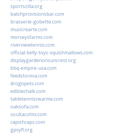
sportszilla.org
batchprovisionsbar.com
brasserie-gobette.com
musicrearte.com
morseysfarms.com
riverviewtennis.com
official-kelly-toys-squishmallows.com
displaygardenonsuncrest.org
bbq-empire-usa.com
feedstoreva.com
drogopets.com
ediblechalk.com
tabletennisnearme.com
oaksofa.com
soultacohtx.com
capishcaps.com
gpsyfl.org