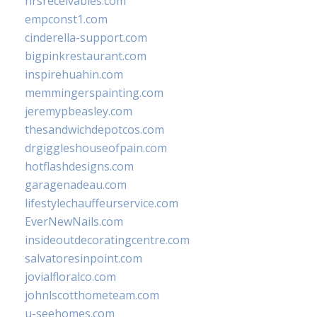
hrsreceivables.com
empconst1.com
cinderella-support.com
bigpinkrestaurant.com
inspirehuahin.com
memmingerspainting.com
jeremypbeasley.com
thesandwichdepotcos.com
drgiggleshouseofpain.com
hotflashdesigns.com
garagenadeau.com
lifestylechauffeurservice.com
EverNewNails.com
insideoutdecoratingcentre.com
salvatoresinpoint.com
jovialfloralco.com
johnlscotthometeam.com
u-seehomes.com