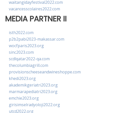
waitangidayfestival2022.com
vacancesscolaires2022.com
MEDIA PARTNER II
isth2022.com
p2b2pabi2023-makassar.com
wocfparis2023.org
sinc2023.com
scdlqatar2022-qa.com
thecolumbiagrill.com
provisionscheeseandwineshoppe.com
khedi2023.org
akademikgeriatri2023.org
marmarapediatri2023.org
emchie2023.org
girisimselradyoloji2022.org
utcd2022.org