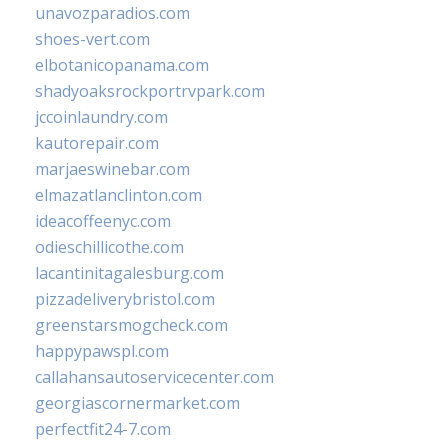
unavozparadios.com
shoes-vert.com
elbotanicopanama.com
shadyoaksrockportrvpark.com
jccoinlaundry.com
kautorepair.com
marjaeswinebar.com
elmazatlanclinton.com
ideacoffeenyc.com
odieschillicothe.com
lacantinitagalesburg.com
pizzadeliverybristol.com
greenstarsmogcheck.com
happypawspl.com
callahansautoservicecenter.com
georgiascornermarket.com
perfectfit24-7.com