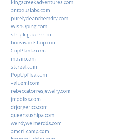
kingscreekadventures.com
antaeuslabs.com
purelycleanchemdry.com
WishOping.com
shoplegacee.com
bonvivantshop.com
CupPlante.com
mpzin.com
stcreal.com
PopUpFlea.com
valueml.com
rebeccatorresjewelry.com
jmpbliss.com
drjorgerico.com
queensushipa.com
wendyweimerdds.com
ameri-camp.com