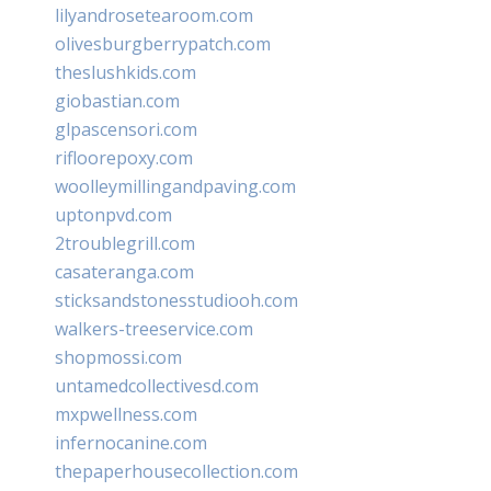
lilyandrosetearoom.com
olivesburgberrypatch.com
theslushkids.com
giobastian.com
glpascensori.com
rifloorepoxy.com
woolleymillingandpaving.com
uptonpvd.com
2troublegrill.com
casateranga.com
sticksandstonesstudiooh.com
walkers-treeservice.com
shopmossi.com
untamedcollectivesd.com
mxpwellness.com
infernocanine.com
thepaperhousecollection.com