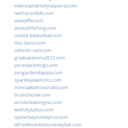
valenciamarketytaqueria.com
reefrecordsllc.com
alawaffle.com
aryouthfishing.com
united-basketball.com
tios-tacos.com
cafecito-satx.com
graduacionviu2023.com
pecanjackstogo.com
zengardendayspa.com
sparklejewelryinc.com
ironcladtattoostudio.com
bruinshome.com
annascleaningsvc.com
wolfcitytattoo.com
oysterbayturkeytrot.com
lafronterarestauranteybar.com