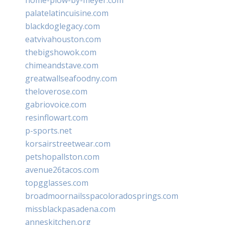
palatelatincuisine.com
blackdoglegacy.com
eatvivahouston.com
thebigshowok.com
chimeandstave.com
greatwallseafoodny.com
theloverose.com
gabriovoice.com
resinflowart.com
p-sports.net
korsairstreetwear.com
petshopallston.com
avenue26tacos.com
topgglasses.com
broadmoornailsspacoloradosprings.com
missblackpasadena.com
anneskitchen.org