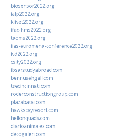
biosensor2022.org
ialp2022.org
klivet2022.org
ifac-hms2022.org
taoms2022.org
iias-euromena-conference2022.org
ivd2022.org
csity2022.org
ibsarstudyabroad.com
bennusehgall.com
tsecincinnati.com
roderconstructiongroup.com
plazabatai.com
hawkscayresort.com
hellonquads.com
diarioanimales.com
decogaleri.com