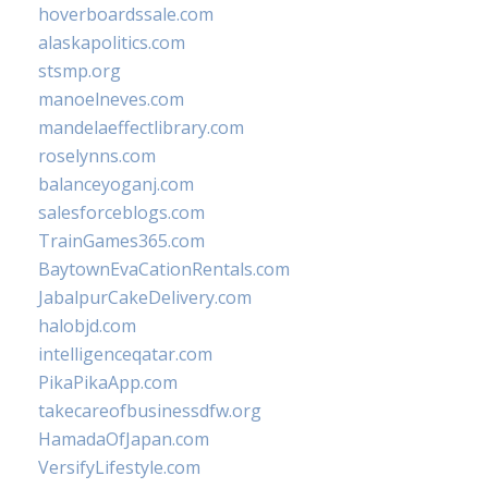
hoverboardssale.com
alaskapolitics.com
stsmp.org
manoelneves.com
mandelaeffectlibrary.com
roselynns.com
balanceyoganj.com
salesforceblogs.com
TrainGames365.com
BaytownEvaCationRentals.com
JabalpurCakeDelivery.com
halobjd.com
intelligenceqatar.com
PikaPikaApp.com
takecareofbusinessdfw.org
HamadaOfJapan.com
VersifyLifestyle.com