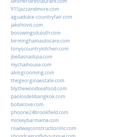
lafisheriarestaurant.com
915jazzandmore.com
aguadulce-countryfair.com
jakehovis.com
bosswingsduluth.com
birminghamautocare.com
tonyscountrykitchen.com
jbellasnailspa.com
mychaihouse.com
alvisgrooming.com
thegeorginaestate.com
blythewoodseafood.com
paolosdelibangkok.com
bobacove.com
phoone24brookfield.com
mickeybarmama.com
roadwayconstructioninc.com
shopdragonflyboutique.com