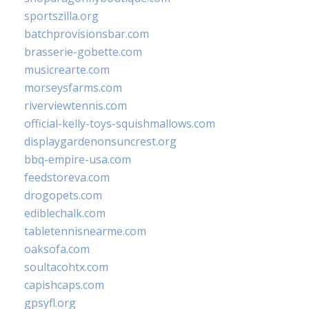
sportszilla.org
batchprovisionsbar.com
brasserie-gobette.com
musicrearte.com
morseysfarms.com
riverviewtennis.com
official-kelly-toys-squishmallows.com
displaygardenonsuncrest.org
bbq-empire-usa.com
feedstoreva.com
drogopets.com
ediblechalk.com
tabletennisnearme.com
oaksofa.com
soultacohtx.com
capishcaps.com
gpsyfl.org