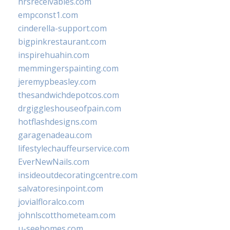
hrsreceivables.com
empconst1.com
cinderella-support.com
bigpinkrestaurant.com
inspirehuahin.com
memmingerspainting.com
jeremypbeasley.com
thesandwichdepotcos.com
drgiggleshouseofpain.com
hotflashdesigns.com
garagenadeau.com
lifestylechauffeurservice.com
EverNewNails.com
insideoutdecoratingcentre.com
salvatoresinpoint.com
jovialfloralco.com
johnlscotthometeam.com
u-seehomes.com