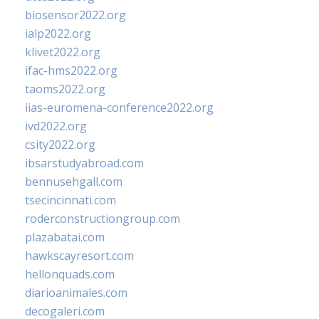
biosensor2022.org
ialp2022.org
klivet2022.org
ifac-hms2022.org
taoms2022.org
iias-euromena-conference2022.org
ivd2022.org
csity2022.org
ibsarstudyabroad.com
bennusehgall.com
tsecincinnati.com
roderconstructiongroup.com
plazabatai.com
hawkscayresort.com
hellonquads.com
diarioanimales.com
decogaleri.com