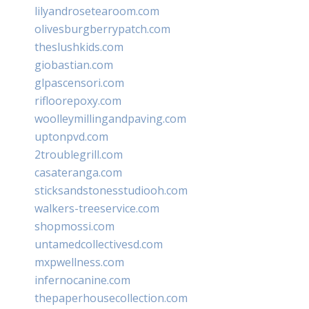
lilyandrosetearoom.com
olivesburgberrypatch.com
theslushkids.com
giobastian.com
glpascensori.com
rifloorepoxy.com
woolleymillingandpaving.com
uptonpvd.com
2troublegrill.com
casateranga.com
sticksandstonesstudiooh.com
walkers-treeservice.com
shopmossi.com
untamedcollectivesd.com
mxpwellness.com
infernocanine.com
thepaperhousecollection.com