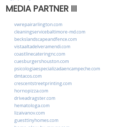
MEDIA PARTNER III
vwrepairarlington.com
cleaningservicebaltimore-md.com
beckslandscapeandfence.com
vistaaltadelveramendi.com
coastlinecateringnc.com
cuesburgershouston.com
psicologiaespecializadaencampeche.com
dmtacos.com
crescentstreetprinting.com
hornopizza.com
driveadragster.com
hematologa.com
lizaivanov.com
guesttinyhomes.com