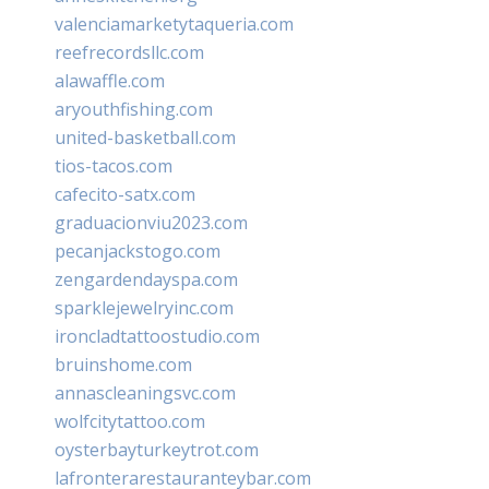
valenciamarketytaqueria.com
reefrecordsllc.com
alawaffle.com
aryouthfishing.com
united-basketball.com
tios-tacos.com
cafecito-satx.com
graduacionviu2023.com
pecanjackstogo.com
zengardendayspa.com
sparklejewelryinc.com
ironcladtattoostudio.com
bruinshome.com
annascleaningsvc.com
wolfcitytattoo.com
oysterbayturkeytrot.com
lafronterarestauranteybar.com