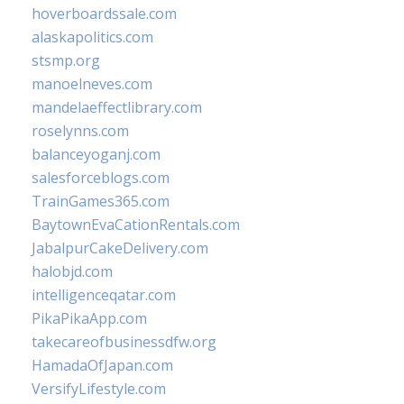
hoverboardssale.com
alaskapolitics.com
stsmp.org
manoelneves.com
mandelaeffectlibrary.com
roselynns.com
balanceyoganj.com
salesforceblogs.com
TrainGames365.com
BaytownEvaCationRentals.com
JabalpurCakeDelivery.com
halobjd.com
intelligenceqatar.com
PikaPikaApp.com
takecareofbusinessdfw.org
HamadaOfJapan.com
VersifyLifestyle.com