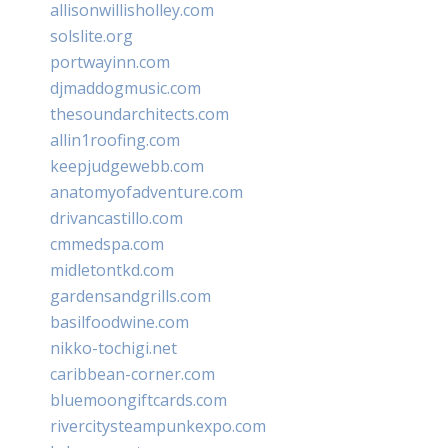
allisonwillisholley.com
solslite.org
portwayinn.com
djmaddogmusic.com
thesoundarchitects.com
allin1roofing.com
keepjudgewebb.com
anatomyofadventure.com
drivancastillo.com
cmmedspa.com
midletontkd.com
gardensandgrills.com
basilfoodwine.com
nikko-tochigi.net
caribbean-corner.com
bluemoongiftcards.com
rivercitysteampunkexpo.com