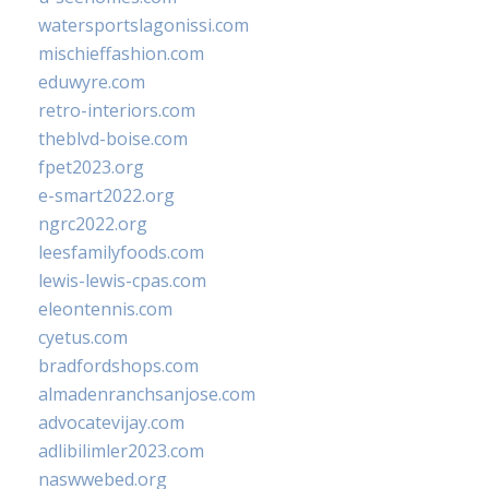
watersportslagonissi.com
mischieffashion.com
eduwyre.com
retro-interiors.com
theblvd-boise.com
fpet2023.org
e-smart2022.org
ngrc2022.org
leesfamilyfoods.com
lewis-lewis-cpas.com
eleontennis.com
cyetus.com
bradfordshops.com
almadenranchsanjose.com
advocatevijay.com
adlibilimler2023.com
naswwebed.org