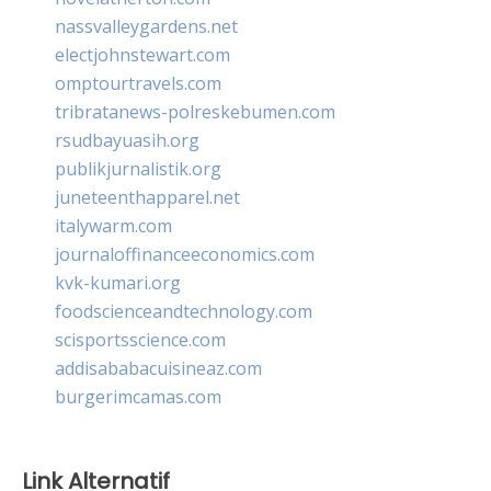
nassvalleygardens.net
electjohnstewart.com
omptourtravels.com
tribratanews-polreskebumen.com
rsudbayuasih.org
publikjurnalistik.org
juneteenthapparel.net
italywarm.com
journaloffinanceeconomics.com
kvk-kumari.org
foodscienceandtechnology.com
scisportsscience.com
addisababacuisineaz.com
burgerimcamas.com
Link Alternatif