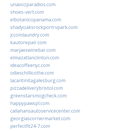
unavozparadios.com
shoes-vert.com
elbotanicopanama.com
shadyoaksrockportrvpark.com
jccoinlaundry.com
kautorepair.com
marjaeswinebar.com
elmazatlanclinton.com
ideacoffeenyc.com
odieschillicothe.com
lacantinitagalesburg.com
pizzadeliverybristol.com
greenstarsmogcheck.com
happypawspl.com
callahansautoservicecenter.com
georgiascornermarket.com
perfectfit24-7.com