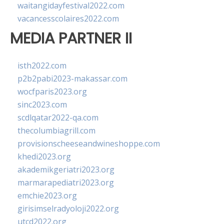
waitangidayfestival2022.com
vacancesscolaires2022.com
MEDIA PARTNER II
isth2022.com
p2b2pabi2023-makassar.com
wocfparis2023.org
sinc2023.com
scdlqatar2022-qa.com
thecolumbiagrill.com
provisionscheeseandwineshoppe.com
khedi2023.org
akademikgeriatri2023.org
marmarapediatri2023.org
emchie2023.org
girisimselradyoloji2022.org
utcd2022.org