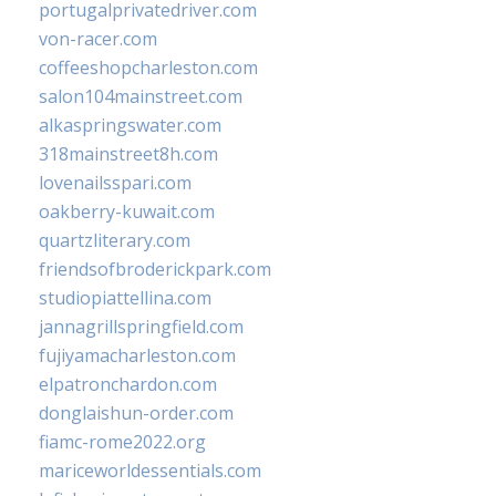
portugalprivatedriver.com
von-racer.com
coffeeshopcharleston.com
salon104mainstreet.com
alkaspringswater.com
318mainstreet8h.com
lovenailsspari.com
oakberry-kuwait.com
quartzliterary.com
friendsofbroderickpark.com
studiopiattellina.com
jannagrillspringfield.com
fujiyamacharleston.com
elpatronchardon.com
donglaishun-order.com
fiamc-rome2022.org
mariceworldessentials.com