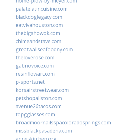
home-plow-by-meyer.com
palatelatincuisine.com
blackdoglegacy.com
eatvivahouston.com
thebigshowok.com
chimeandstave.com
greatwallseafoodny.com
theloverose.com
gabriovoice.com
resinflowart.com
p-sports.net
korsairstreetwear.com
petshopallston.com
avenue26tacos.com
topgglasses.com
broadmoornailsspacoloradosprings.com
missblackpasadena.com
anneskitchen.org