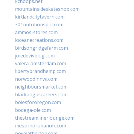
kchoops.net
mountainsideskateshop.com
kirtlandcitytavern.com
301nutritionspot.com
ammos-stores.com
loceanecreations.com
birdsongridgefarm.com
joiedevivblog.com
valera-amsterdam.com
libertybrandhemp.com
norwoodinnwi.com
neighboursmarket.com
blackanguscareers.com
bolesfororegon.com
bodega-ole.com
thestreamlinerlounge.com
mestrinorubanofc.com
novelatherton.com