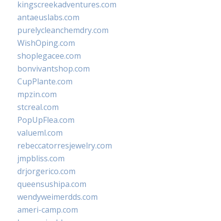
kingscreekadventures.com
antaeuslabs.com
purelycleanchemdry.com
WishOping.com
shoplegacee.com
bonvivantshop.com
CupPlante.com
mpzin.com
stcreal.com
PopUpFlea.com
valueml.com
rebeccatorresjewelry.com
jmpbliss.com
drjorgerico.com
queensushipa.com
wendyweimerdds.com
ameri-camp.com