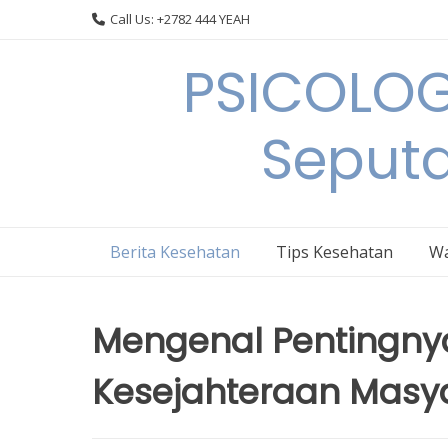
Skip
Call Us: +2782 444 YEAH
to
content
PSICOLOG
Seput
Berita Kesehatan
Tips Kesehatan
Wa
Mengenal Pentingnya
Kesejahteraan Masy