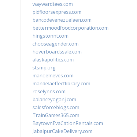
waywardtees.com
pidfloorsexpress.com
bancodevenezuelaen.com
bettermoodfoodcorporation.com
hingstonnt.com
chooseagender.com
hoverboardssale.com
alaskapolitics.com
stsmp.org
manoelneves.com
mandelaeffectlibrary.com
roselynns.com
balanceyoganj.com
salesforceblogs.com
TrainGames365.com
BaytownEvaCationRentals.com
JabalpurCakeDelivery.com