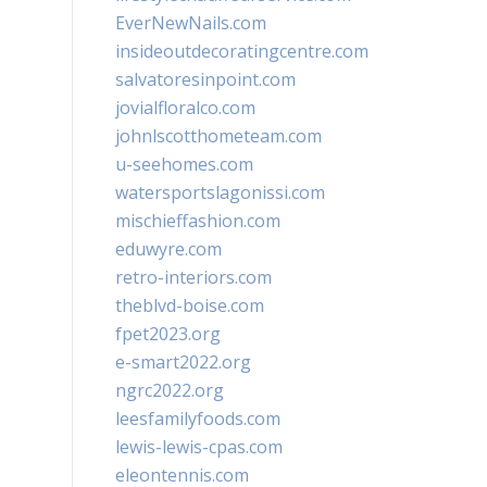
EverNewNails.com
insideoutdecoratingcentre.com
salvatoresinpoint.com
jovialfloralco.com
johnlscotthometeam.com
u-seehomes.com
watersportslagonissi.com
mischieffashion.com
eduwyre.com
retro-interiors.com
theblvd-boise.com
fpet2023.org
e-smart2022.org
ngrc2022.org
leesfamilyfoods.com
lewis-lewis-cpas.com
eleontennis.com