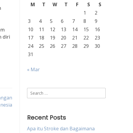
M
T
W
T
F
S
S
n
1
2
3
4
5
6
7
8
9
10
11
12
13
14
15
16
lam
 diri
17
18
19
20
21
22
23
24
25
26
27
28
29
30
31
« Mar
Search
angan
for:
onesia
Recent Posts
Apa itu Stroke dan Bagaimana