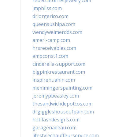
rebeccatorresjewelry.com
jmpbliss.com
drjorgerico.com
queensushipa.com
wendyweimerdds.com
ameri-camp.com
hrsreceivables.com
empconst1.com
cinderella-support.com
bigpinkrestaurant.com
inspirehuahin.com
memmingerspainting.com
jeremypbeasley.com
thesandwichdepotcos.com
drgiggleshouseofpain.com
hotflashdesigns.com
garagenadeau.com
lifestylechauffeurservice.com