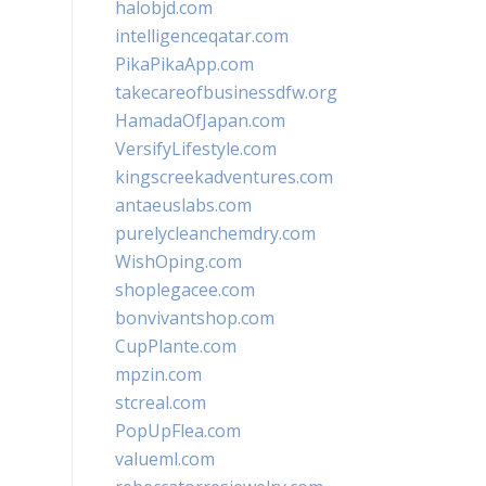
halobjd.com
intelligenceqatar.com
PikaPikaApp.com
takecareofbusinessdfw.org
HamadaOfJapan.com
VersifyLifestyle.com
kingscreekadventures.com
antaeuslabs.com
purelycleanchemdry.com
WishOping.com
shoplegacee.com
bonvivantshop.com
CupPlante.com
mpzin.com
stcreal.com
PopUpFlea.com
valueml.com