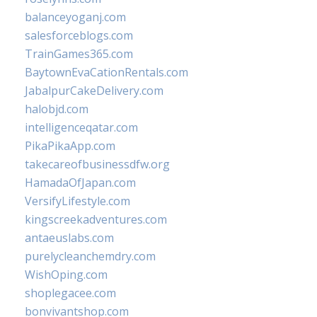
balanceyoganj.com
salesforceblogs.com
TrainGames365.com
BaytownEvaCationRentals.com
JabalpurCakeDelivery.com
halobjd.com
intelligenceqatar.com
PikaPikaApp.com
takecareofbusinessdfw.org
HamadaOfJapan.com
VersifyLifestyle.com
kingscreekadventures.com
antaeuslabs.com
purelycleanchemdry.com
WishOping.com
shoplegacee.com
bonvivantshop.com