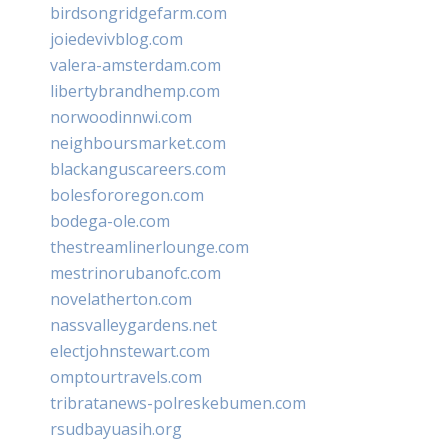
birdsongridgefarm.com
joiedevivblog.com
valera-amsterdam.com
libertybrandhemp.com
norwoodinnwi.com
neighboursmarket.com
blackanguscareers.com
bolesfororegon.com
bodega-ole.com
thestreamlinerlounge.com
mestrinorubanofc.com
novelatherton.com
nassvalleygardens.net
electjohnstewart.com
omptourtravels.com
tribratanews-polreskebumen.com
rsudbayuasih.org