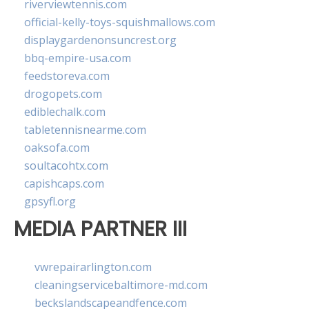
riverviewtennis.com
official-kelly-toys-squishmallows.com
displaygardenonsuncrest.org
bbq-empire-usa.com
feedstoreva.com
drogopets.com
ediblechalk.com
tabletennisnearme.com
oaksofa.com
soultacohtx.com
capishcaps.com
gpsyfl.org
MEDIA PARTNER III
vwrepairarlington.com
cleaningservicebaltimore-md.com
beckslandscapeandfence.com