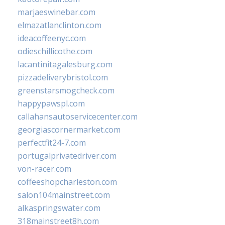
marjaeswinebar.com
elmazatlanclinton.com
ideacoffeenyc.com
odieschillicothe.com
lacantinitagalesburg.com
pizzadeliverybristol.com
greenstarsmogcheck.com
happypawspl.com
callahansautoservicecenter.com
georgiascornermarket.com
perfectfit24-7.com
portugalprivatedriver.com
von-racer.com
coffeeshopcharleston.com
salon104mainstreet.com
alkaspringswater.com
318mainstreet8h.com