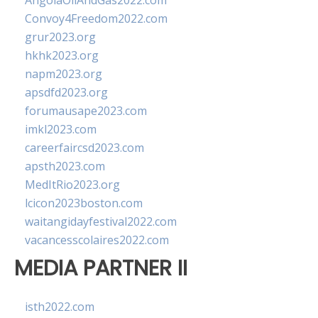
AngolaOilAndGas2022.com
Convoy4Freedom2022.com
grur2023.org
hkhk2023.org
napm2023.org
apsdfd2023.org
forumausape2023.com
imkl2023.com
careerfaircsd2023.com
apsth2023.com
MedItRio2023.org
lcicon2023boston.com
waitangidayfestival2022.com
vacancesscolaires2022.com
MEDIA PARTNER II
isth2022.com