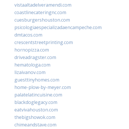
vistaaltadelveramendi.com
coastlinecateringnc.com
cuesburgershouston.com
psicologiaespecializadaencampeche.com
dmtacos.com
crescentstreetprinting.com
hornopizza.com
driveadragster.com
hematologa.com
lizaivanov.com
guesttinyhomes.com
home-plow-by-meyer.com
palatelatincuisine.com
blackdoglegacy.com
eatvivahouston.com
thebigshowok.com
chimeandstave.com