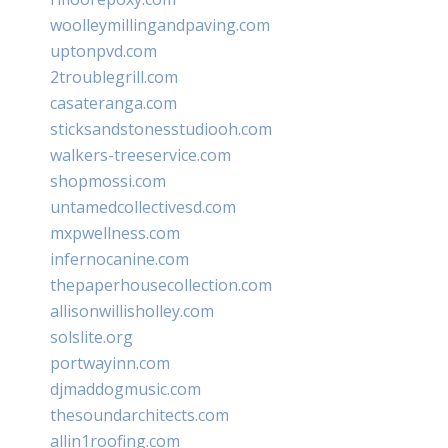
woolleymillingandpaving.com
uptonpvd.com
2troublegrill.com
casateranga.com
sticksandstonesstudiooh.com
walkers-treeservice.com
shopmossi.com
untamedcollectivesd.com
mxpwellness.com
infernocanine.com
thepaperhousecollection.com
allisonwillisholley.com
solslite.org
portwayinn.com
djmaddogmusic.com
thesoundarchitects.com
allin1roofing.com