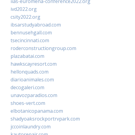
iias-euromena-conference2022.org
ivd2022.org
csity2022.org
ibsarstudyabroad.com
bennusehgall.com
tsecincinnati.com
roderconstructiongroup.com
plazabatai.com
hawkscayresort.com
hellonquads.com
diarioanimales.com
decogaleri.com
unavozparadios.com
shoes-vert.com
elbotanicopanama.com
shadyoaksrockportrvpark.com
jccoinlaundry.com
kautorepair.com