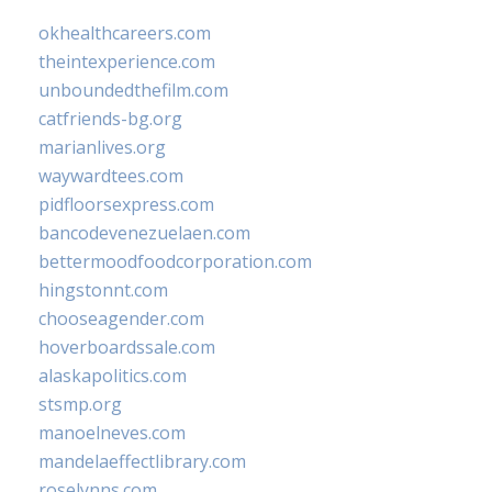
okhealthcareers.com
theintexperience.com
unboundedthefilm.com
catfriends-bg.org
marianlives.org
waywardtees.com
pidfloorsexpress.com
bancodevenezuelaen.com
bettermoodfoodcorporation.com
hingstonnt.com
chooseagender.com
hoverboardssale.com
alaskapolitics.com
stsmp.org
manoelneves.com
mandelaeffectlibrary.com
roselynns.com