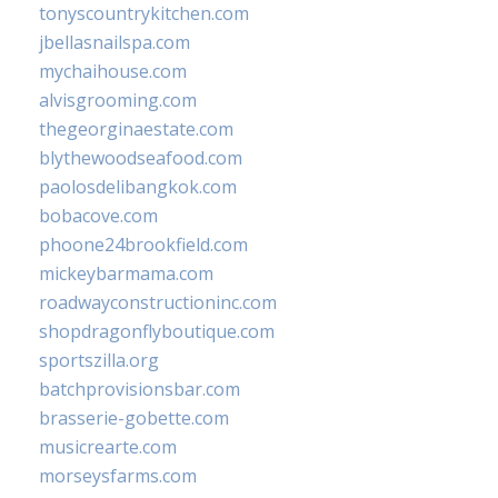
tonyscountrykitchen.com
jbellasnailspa.com
mychaihouse.com
alvisgrooming.com
thegeorginaestate.com
blythewoodseafood.com
paolosdelibangkok.com
bobacove.com
phoone24brookfield.com
mickeybarmama.com
roadwayconstructioninc.com
shopdragonflyboutique.com
sportszilla.org
batchprovisionsbar.com
brasserie-gobette.com
musicrearte.com
morseysfarms.com