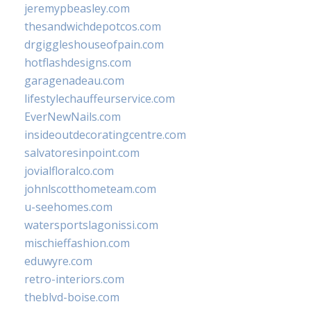
jeremypbeasley.com
thesandwichdepotcos.com
drgiggleshouseofpain.com
hotflashdesigns.com
garagenadeau.com
lifestylechauffeurservice.com
EverNewNails.com
insideoutdecoratingcentre.com
salvatoresinpoint.com
jovialfloralco.com
johnlscotthometeam.com
u-seehomes.com
watersportslagonissi.com
mischieffashion.com
eduwyre.com
retro-interiors.com
theblvd-boise.com