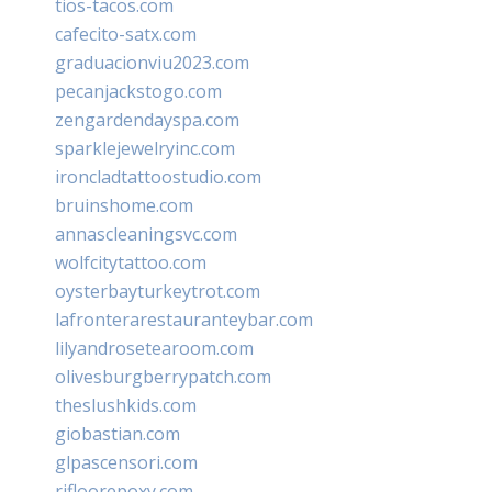
tios-tacos.com
cafecito-satx.com
graduacionviu2023.com
pecanjackstogo.com
zengardendayspa.com
sparklejewelryinc.com
ironcladtattoostudio.com
bruinshome.com
annascleaningsvc.com
wolfcitytattoo.com
oysterbayturkeytrot.com
lafronterarestauranteybar.com
lilyandrosetearoom.com
olivesburgberrypatch.com
theslushkids.com
giobastian.com
glpascensori.com
rifloorepoxy.com