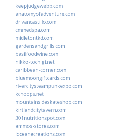
keepjudgewebb.com
anatomyofadventure.com
drivancastillo.com
cmmedspa.com
midletontkd.com
gardensandgrills.com
basilfoodwine.com
nikko-tochigi.net
caribbean-corner.com
bluemoongiftcards.com
rivercitysteampunkexpo.com
kchoops.net
mountainsideskateshop.com
kirtlandcitytavern.com
301nutritionspot.com
ammos-stores.com
loceanecreations.com