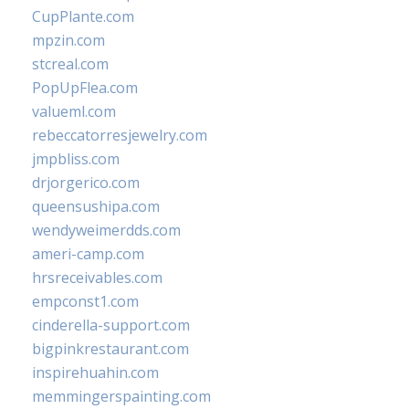
CupPlante.com
mpzin.com
stcreal.com
PopUpFlea.com
valueml.com
rebeccatorresjewelry.com
jmpbliss.com
drjorgerico.com
queensushipa.com
wendyweimerdds.com
ameri-camp.com
hrsreceivables.com
empconst1.com
cinderella-support.com
bigpinkrestaurant.com
inspirehuahin.com
memmingerspainting.com