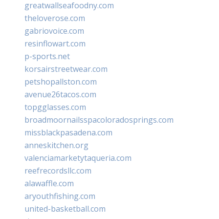
greatwallseafoodny.com
theloverose.com
gabriovoice.com
resinflowart.com
p-sports.net
korsairstreetwear.com
petshopallston.com
avenue26tacos.com
topgglasses.com
broadmoornailsspacoloradosprings.com
missblackpasadena.com
anneskitchen.org
valenciamarketytaqueria.com
reefrecordsllc.com
alawaffle.com
aryouthfishing.com
united-basketball.com