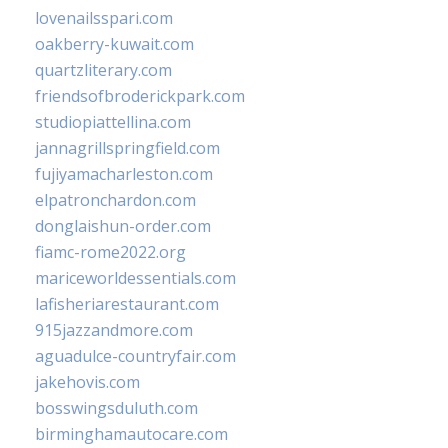
lovenailsspari.com
oakberry-kuwait.com
quartzliterary.com
friendsofbroderickpark.com
studiopiattellina.com
jannagrillspringfield.com
fujiyamacharleston.com
elpatronchardon.com
donglaishun-order.com
fiamc-rome2022.org
mariceworldessentials.com
lafisheriarestaurant.com
915jazzandmore.com
aguadulce-countryfair.com
jakehovis.com
bosswingsduluth.com
birminghamautocare.com