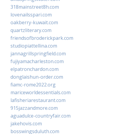
318mainstreet8h.com
lovenailsspari.com
oakberry-kuwait.com
quartzliterary.com
friendsofbroderickpark.com
studiopiattellina.com
jannagrillspringfield.com
fujiyamacharleston.com
elpatronchardon.com
donglaishun-order.com
fiamc-rome2022.org
mariceworldessentials.com
lafisheriarestaurant.com
915jazzandmore.com
aguadulce-countryfair.com
jakehovis.com
bosswingsduluth.com