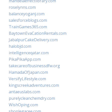
mandelaeffectlibrary.com
roselynns.com
balanceyoganj.com
salesforceblogs.com
TrainGames365.com
BaytownEvaCationRentals.com
JabalpurCakeDelivery.com
halobjd.com
intelligenceqatar.com
PikaPikaApp.com
takecareofbusinessdfw.org
HamadaOfJapan.com
VersifyLifestyle.com
kingscreekadventures.com
antaeuslabs.com
purelycleanchemdry.com
WishOping.com
shoplegacee.com