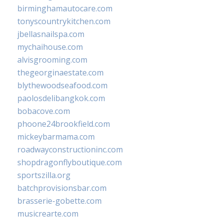
birminghamautocare.com
tonyscountrykitchen.com
jbellasnailspa.com
mychaihouse.com
alvisgrooming.com
thegeorginaestate.com
blythewoodseafood.com
paolosdelibangkok.com
bobacove.com
phoone24brookfield.com
mickeybarmama.com
roadwayconstructioninc.com
shopdragonflyboutique.com
sportszilla.org
batchprovisionsbar.com
brasserie-gobette.com
musicrearte.com