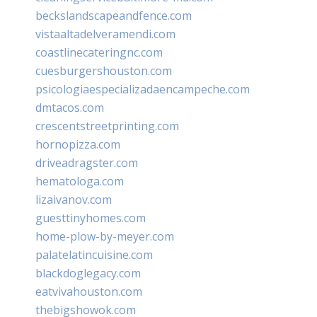
beckslandscapeandfence.com
vistaaltadelveramendi.com
coastlinecateringnc.com
cuesburgershouston.com
psicologiaespecializadaencampeche.com
dmtacos.com
crescentstreetprinting.com
hornopizza.com
driveadragster.com
hematologa.com
lizaivanov.com
guesttinyhomes.com
home-plow-by-meyer.com
palatelatincuisine.com
blackdoglegacy.com
eatvivahouston.com
thebigshowok.com