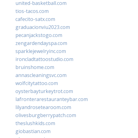
united-basketball.com
tios-tacos.com
cafecito-satx.com
graduacionviu2023.com
pecanjackstogo.com
zengardendayspa.com
sparklejewelryinc.com
ironcladtattoostudio.com
bruinshome.com
annascleaningsvc.com
wolfcitytattoo.com
oysterbayturkeytrot.com
lafronterarestauranteybar.com
lilyandrosetearoom.com
olivesburgberrypatch.com
theslushkids.com
giobastian.com