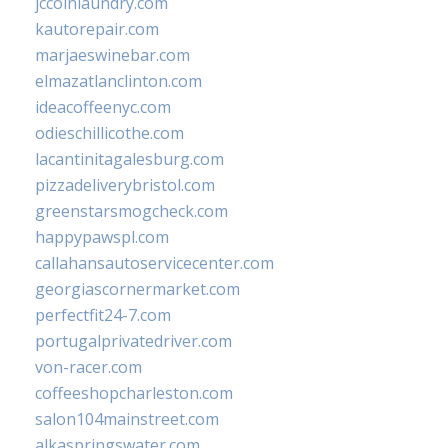
jccoinlaundry.com
kautorepair.com
marjaeswinebar.com
elmazatlanclinton.com
ideacoffeenyc.com
odieschillicothe.com
lacantinitagalesburg.com
pizzadeliverybristol.com
greenstarsmogcheck.com
happypawspl.com
callahansautoservicecenter.com
georgiascornermarket.com
perfectfit24-7.com
portugalprivatedriver.com
von-racer.com
coffeeshopcharleston.com
salon104mainstreet.com
alkaspringswater.com