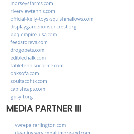
morseysfarms.com
riverviewtennis.com
official-kelly-toys-squishmallows.com
displaygardenonsuncrest.org
bbq-empire-usa.com
feedstoreva.com
drogopets.com
ediblechalk.com
tabletennisnearme.com
oaksofa.com
soultacohtx.com
capishcaps.com
gpsyfl.org
MEDIA PARTNER III
vwrepairarlington.com
cleaningservicebaltimore-md.com