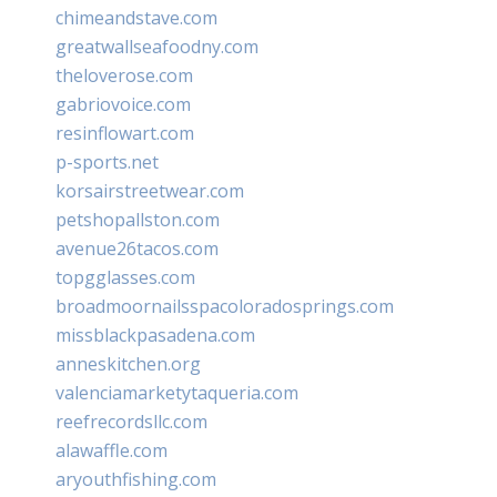
chimeandstave.com
greatwallseafoodny.com
theloverose.com
gabriovoice.com
resinflowart.com
p-sports.net
korsairstreetwear.com
petshopallston.com
avenue26tacos.com
topgglasses.com
broadmoornailsspacoloradosprings.com
missblackpasadena.com
anneskitchen.org
valenciamarketytaqueria.com
reefrecordsllc.com
alawaffle.com
aryouthfishing.com