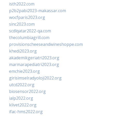
isth2022.com
p2b2pabi2023-makassar.com
wocfparis2023.org
sinc2023.com
scdlqatar2022-qa.com
thecolumbiagrill.com
provisionscheeseandwineshoppe.com
khedi2023.org
akademikgeriatri2023.org
marmarapediatri2023.org
emchie2023.org
girisimselradyoloji2022.org
utcd2022.org
biosensor2022.org
ialp2022.org
klivet2022.org
ifac-hms2022.org