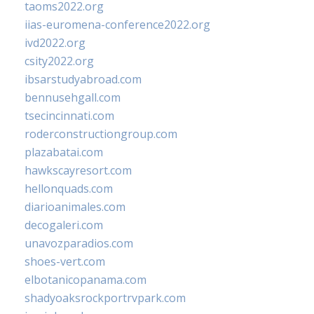
taoms2022.org
iias-euromena-conference2022.org
ivd2022.org
csity2022.org
ibsarstudyabroad.com
bennusehgall.com
tsecincinnati.com
roderconstructiongroup.com
plazabatai.com
hawkscayresort.com
hellonquads.com
diarioanimales.com
decogaleri.com
unavozparadios.com
shoes-vert.com
elbotanicopanama.com
shadyoaksrockportrvpark.com