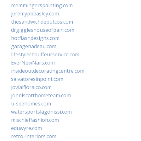
memmingerspainting.com
jeremypbeasley.com
thesandwichdepotcos.com
drgiggleshouseofpain.com
hotflashdesigns.com
garagenadeau.com
lifestylechauffeurservice.com
EverNewNails.com
insideoutdecoratingcentre.com
salvatoresinpoint.com
jovialfloralco.com
johnlscotthometeam.com
u-seehomes.com
watersportslagonissi.com
mischieffashion.com
eduwyre.com
retro-interiors.com