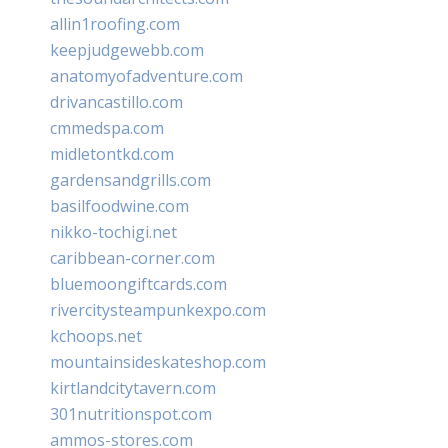
allin1roofing.com
keepjudgewebb.com
anatomyofadventure.com
drivancastillo.com
cmmedspa.com
midletontkd.com
gardensandgrills.com
basilfoodwine.com
nikko-tochigi.net
caribbean-corner.com
bluemoongiftcards.com
rivercitysteampunkexpo.com
kchoops.net
mountainsideskateshop.com
kirtlandcitytavern.com
301nutritionspot.com
ammos-stores.com