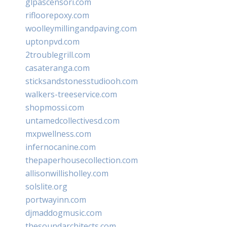
glpascensori.com
rifloorepoxy.com
woolleymillingandpaving.com
uptonpvd.com
2troublegrill.com
casateranga.com
sticksandstonesstudiooh.com
walkers-treeservice.com
shopmossi.com
untamedcollectivesd.com
mxpwellness.com
infernocanine.com
thepaperhousecollection.com
allisonwillisholley.com
solslite.org
portwayinn.com
djmaddogmusic.com
thesoundarchitects.com