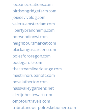
loceanecreations.com
birdsongridgefarm.com
joiedevivblog.com
valera-amsterdam.com
libertybrandhemp.com
norwoodinnwi.com
neighboursmarket.com
blackanguscareers.com
bolesfororegon.com
bodega-ole.com
thestreamlinerlounge.com
mestrinorubanofc.com
novelatherton.com
nassvalleygardens.net
electjohnstewart.com
omptourtravels.com
tribratanews-polreskebumen.com