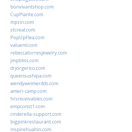
bonvivantshop.com
CupPlante.com
mpzin.com
stcreal.com
PopUpFlea.com
valueml.com
rebeccatorresjewelry.com
jmpbliss.com
drjorgerico.com
queensushipa.com
wendyweimerdds.com
ameri-camp.com
hrsreceivables.com
empconst1.com
cinderella-support.com
bigpinkrestaurant.com
inspirehuahin.com