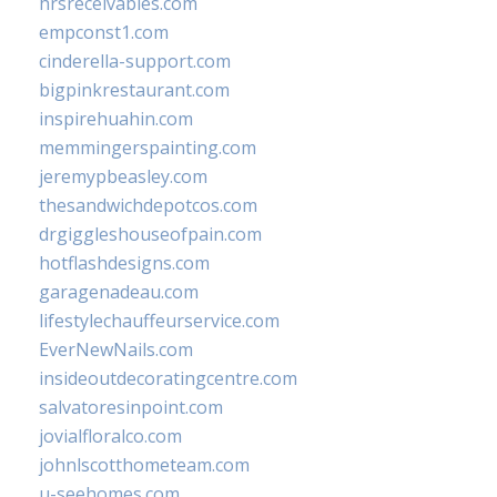
hrsreceivables.com
empconst1.com
cinderella-support.com
bigpinkrestaurant.com
inspirehuahin.com
memmingerspainting.com
jeremypbeasley.com
thesandwichdepotcos.com
drgiggleshouseofpain.com
hotflashdesigns.com
garagenadeau.com
lifestylechauffeurservice.com
EverNewNails.com
insideoutdecoratingcentre.com
salvatoresinpoint.com
jovialfloralco.com
johnlscotthometeam.com
u-seehomes.com