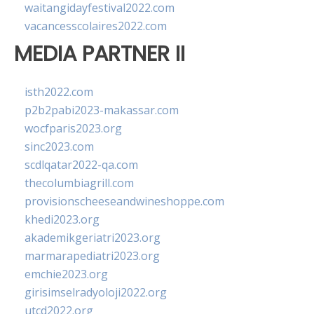
waitangidayfestival2022.com
vacancesscolaires2022.com
MEDIA PARTNER II
isth2022.com
p2b2pabi2023-makassar.com
wocfparis2023.org
sinc2023.com
scdlqatar2022-qa.com
thecolumbiagrill.com
provisionscheeseandwineshoppe.com
khedi2023.org
akademikgeriatri2023.org
marmarapediatri2023.org
emchie2023.org
girisimselradyoloji2022.org
utcd2022.org