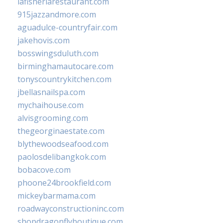
lafisheriarestaurant.com
915jazzandmore.com
aguadulce-countryfair.com
jakehovis.com
bosswingsduluth.com
birminghamautocare.com
tonyscountrykitchen.com
jbellasnailspa.com
mychaihouse.com
alvisgrooming.com
thegeorginaestate.com
blythewoodseafood.com
paolosdelibangkok.com
bobacove.com
phoone24brookfield.com
mickeybarmama.com
roadwayconstructioninc.com
shopdragonflyboutique.com