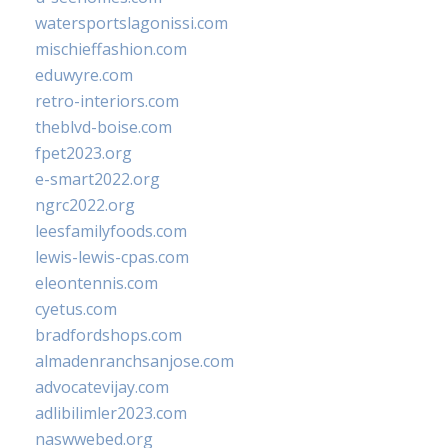
watersportslagonissi.com
mischieffashion.com
eduwyre.com
retro-interiors.com
theblvd-boise.com
fpet2023.org
e-smart2022.org
ngrc2022.org
leesfamilyfoods.com
lewis-lewis-cpas.com
eleontennis.com
cyetus.com
bradfordshops.com
almadenranchsanjose.com
advocatevijay.com
adlibilimler2023.com
naswwebed.org