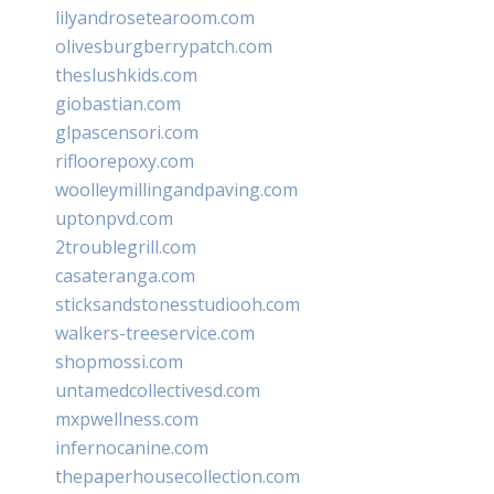
lilyandrosetearoom.com
olivesburgberrypatch.com
theslushkids.com
giobastian.com
glpascensori.com
rifloorepoxy.com
woolleymillingandpaving.com
uptonpvd.com
2troublegrill.com
casateranga.com
sticksandstonesstudiooh.com
walkers-treeservice.com
shopmossi.com
untamedcollectivesd.com
mxpwellness.com
infernocanine.com
thepaperhousecollection.com