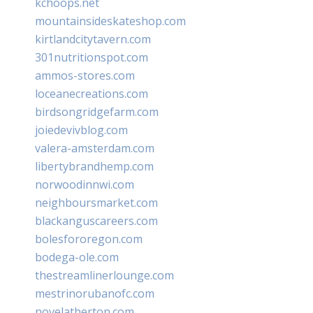
kchoops.net
mountainsideskateshop.com
kirtlandcitytavern.com
301nutritionspot.com
ammos-stores.com
loceanecreations.com
birdsongridgefarm.com
joiedevivblog.com
valera-amsterdam.com
libertybrandhemp.com
norwoodinnwi.com
neighboursmarket.com
blackanguscareers.com
bolesfororegon.com
bodega-ole.com
thestreamlinerlounge.com
mestrinorubanofc.com
novelatherton.com