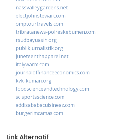
nassvalleygardens.net
electjohnstewart.com
omptourtravels.com
tribratanews-polreskebumen.com
rsudbayuasih.org
publikjurnalistik.org
juneteenthapparel.net
italywarm.com
journaloffinanceeconomics.com
kvk-kumari.org
foodscienceandtechnology.com
scisportsscience.com
addisababacuisineaz.com
burgerimcamas.com
Link Alternatif