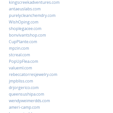
kingscreekadventures.com
antaeuslabs.com
purelycleanchemdry.com
WishOping.com
shoplegacee.com
bonvivantshop.com
CupPlante.com
mpzin.com
stcreal.com
PopUpFlea.com
valueml.com
rebeccatorresjewelry.com
jmpbliss.com
drjorgerico.com
queensushipa.com
wendyweimerdds.com
ameri-camp.com