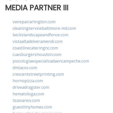
MEDIA PARTNER III
vwrepairarlington.com
cleaningservicebaltimore-md.com
beckslandscapeandfence.com
vistaaltadelveramendi.com
coastlinecateringnc.com
cuesburgershouston.com
psicologiaespecializadaencampeche.com
dmtacos.com
crescentstreetprinting.com
hornopizza.com
driveadragster.com
hematologa.com
lizaivanov.com
guesttinyhomes.com