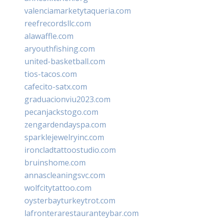
valenciamarketytaqueria.com
reefrecordsllc.com
alawaffle.com
aryouthfishing.com
united-basketball.com
tios-tacos.com
cafecito-satx.com
graduacionviu2023.com
pecanjackstogo.com
zengardendayspa.com
sparklejewelryinc.com
ironcladtattoostudio.com
bruinshome.com
annascleaningsvc.com
wolfcitytattoo.com
oysterbayturkeytrot.com
lafronterarestauranteybar.com