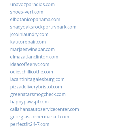
unavozparadios.com
shoes-vert.com
elbotanicopanama.com
shadyoaksrockportrvpark.com
jccoinlaundry.com
kautorepair.com
marjaeswinebar.com
elmazatlanclinton.com
ideacoffeenyc.com
odieschillicothe.com
lacantinitagalesburg.com
pizzadeliverybristol.com
greenstarsmogcheck.com
happypawspl.com
callahansautoservicecenter.com
georgiascornermarket.com
perfectfit24-7.com