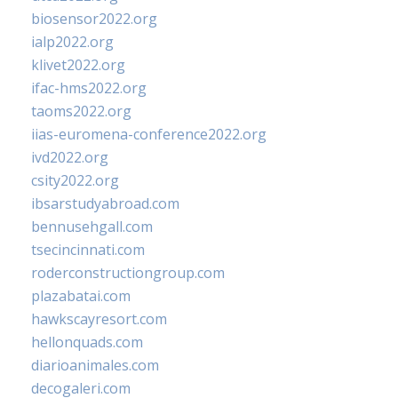
biosensor2022.org
ialp2022.org
klivet2022.org
ifac-hms2022.org
taoms2022.org
iias-euromena-conference2022.org
ivd2022.org
csity2022.org
ibsarstudyabroad.com
bennusehgall.com
tsecincinnati.com
roderconstructiongroup.com
plazabatai.com
hawkscayresort.com
hellonquads.com
diarioanimales.com
decogaleri.com