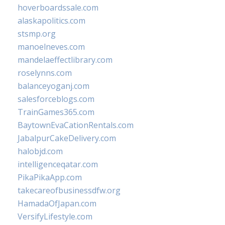
hoverboardssale.com
alaskapolitics.com
stsmp.org
manoelneves.com
mandelaeffectlibrary.com
roselynns.com
balanceyoganj.com
salesforceblogs.com
TrainGames365.com
BaytownEvaCationRentals.com
JabalpurCakeDelivery.com
halobjd.com
intelligenceqatar.com
PikaPikaApp.com
takecareofbusinessdfw.org
HamadaOfJapan.com
VersifyLifestyle.com