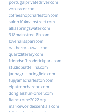
portugalprivatedriver.com
von-racer.com
coffeeshopcharleston.com
salon104mainstreet.com
alkaspringswater.com
318mainstreet8h.com
lovenailsspari.com
oakberry-kuwait.com
quartzliterary.com
friendsofbroderickpark.com
studiopiattellina.com
jannagrillspringfield.com
fujiyamacharleston.com
elpatronchardon.com
donglaishun-order.com
fiamc-rome2022.org
mariceworldessentials.com