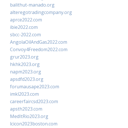
balithut-manado.org
alteregotradingcompany.org
aprce2022.com
ibie2022.com
sbcc-2022.com
AngolaOilAndGas2022.com
Convoy4Freedom2022.com
grur2023.org
hkhk2023.org
napm2023.org
apsdfd2023.org
forumausape2023.com
imkl2023.com
careerfaircsd2023.com
apsth2023.com
MedItRio2023.org
lcicon2023boston.com