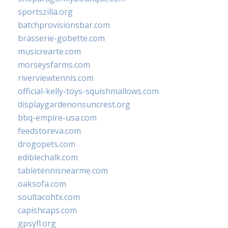
sportszilla.org
batchprovisionsbar.com
brasserie-gobette.com
musicrearte.com
morseysfarms.com
riverviewtennis.com
official-kelly-toys-squishmallows.com
displaygardenonsuncrest.org
bbq-empire-usa.com
feedstoreva.com
drogopets.com
ediblechalk.com
tabletennisnearme.com
oaksofa.com
soultacohtx.com
capishcaps.com
gpsyfl.org