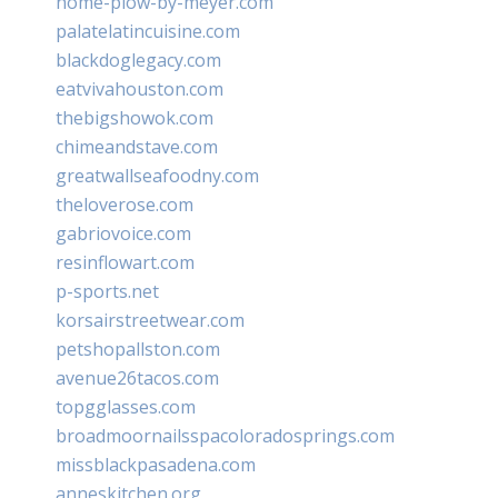
home-plow-by-meyer.com
palatelatincuisine.com
blackdoglegacy.com
eatvivahouston.com
thebigshowok.com
chimeandstave.com
greatwallseafoodny.com
theloverose.com
gabriovoice.com
resinflowart.com
p-sports.net
korsairstreetwear.com
petshopallston.com
avenue26tacos.com
topgglasses.com
broadmoornailsspacoloradosprings.com
missblackpasadena.com
anneskitchen.org