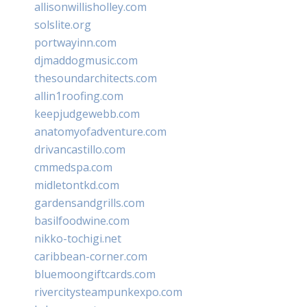
allisonwillisholley.com
solslite.org
portwayinn.com
djmaddogmusic.com
thesoundarchitects.com
allin1roofing.com
keepjudgewebb.com
anatomyofadventure.com
drivancastillo.com
cmmedspa.com
midletontkd.com
gardensandgrills.com
basilfoodwine.com
nikko-tochigi.net
caribbean-corner.com
bluemoongiftcards.com
rivercitysteampunkexpo.com