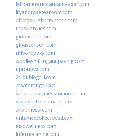
lafronterarestauranteybar.com
lilyandrosetearoom.com
olivesburgberrypatch.com
theslushkids.com
giobastian.com
glpascensori.com
rifloorepoxy.com
woolleymillingandpaving.com
uptonpvd.com
2troublegrill.com
casateranga.com
sticksandstonesstudiooh.com
walkers-treeservice.com
shopmossi.com
untamedcollectivesd.com
mxpwellness.com
infernocanine.com