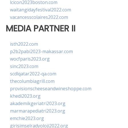
lcicon2023boston.com
waitangidayfestival2022.com
vacancesscolaires2022.com
MEDIA PARTNER II
isth2022.com
p2b2pabi2023-makassar.com
wocfparis2023.org
sinc2023.com
scdlqatar2022-qa.com
thecolumbiagrill.com
provisionscheeseandwineshoppe.com
khedi2023.org
akademikgeriatri2023.org
marmarapediatri2023.org
emchie2023.org
girisimselradyoloji2022.org