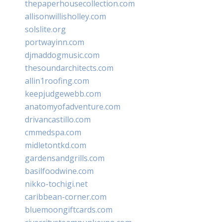
thepaperhousecollection.com
allisonwillisholley.com
solslite.org
portwayinn.com
djmaddogmusic.com
thesoundarchitects.com
allin1roofing.com
keepjudgewebb.com
anatomyofadventure.com
drivancastillo.com
cmmedspa.com
midletontkd.com
gardensandgrills.com
basilfoodwine.com
nikko-tochigi.net
caribbean-corner.com
bluemoongiftcards.com