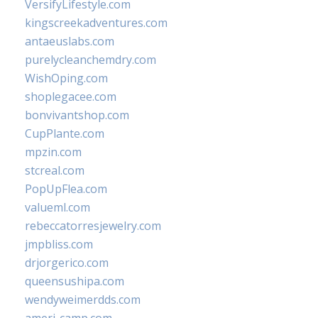
VersifyLifestyle.com
kingscreekadventures.com
antaeuslabs.com
purelycleanchemdry.com
WishOping.com
shoplegacee.com
bonvivantshop.com
CupPlante.com
mpzin.com
stcreal.com
PopUpFlea.com
valueml.com
rebeccatorresjewelry.com
jmpbliss.com
drjorgerico.com
queensushipa.com
wendyweimerdds.com