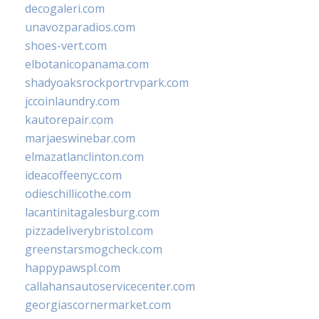
decogaleri.com
unavozparadios.com
shoes-vert.com
elbotanicopanama.com
shadyoaksrockportrvpark.com
jccoinlaundry.com
kautorepair.com
marjaeswinebar.com
elmazatlanclinton.com
ideacoffeenyc.com
odieschillicothe.com
lacantinitagalesburg.com
pizzadeliverybristol.com
greenstarsmogcheck.com
happypawspl.com
callahansautoservicecenter.com
georgiascornermarket.com