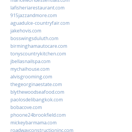
mariceworldessentials.com
lafisheriarestaurant.com
915jazzandmore.com
aguadulce-countryfair.com
jakehovis.com
bosswingsduluth.com
birminghamautocare.com
tonyscountrykitchen.com
jbellasnailspa.com
mychaihouse.com
alvisgrooming.com
thegeorginaestate.com
blythewoodseafood.com
paolosdelibangkok.com
bobacove.com
phoone24brookfield.com
mickeybarmama.com
roadwayconstructioninc.com