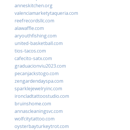
anneskitchen.org
valenciamarketytaqueria.com
reefrecordsllc.com
alawaffle.com
aryouthfishing.com
united-basketball.com
tios-tacos.com
cafecito-satx.com
graduacionviu2023.com
pecanjackstogo.com
zengardendayspa.com
sparklejewelryinc.com
ironcladtattoostudio.com
bruinshome.com
annascleaningsvc.com
wolfcitytattoo.com
oysterbayturkeytrot.com