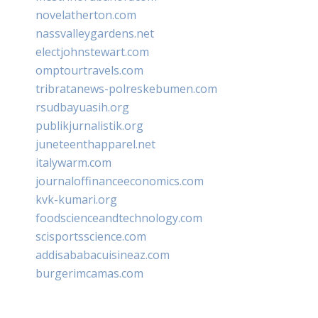
novelatherton.com
nassvalleygardens.net
electjohnstewart.com
omptourtravels.com
tribratanews-polreskebumen.com
rsudbayuasih.org
publikjurnalistik.org
juneteenthapparel.net
italywarm.com
journaloffinanceeconomics.com
kvk-kumari.org
foodscienceandtechnology.com
scisportsscience.com
addisababacuisineaz.com
burgerimcamas.com