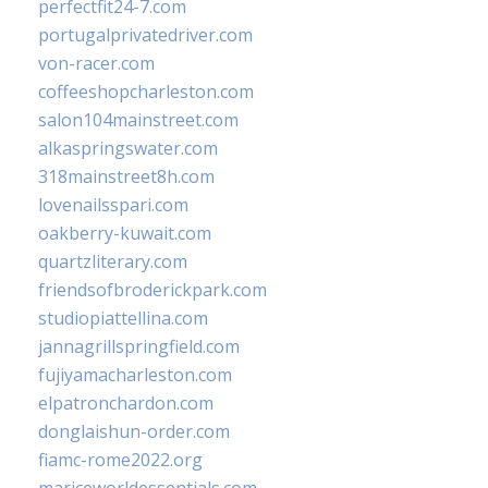
perfectfit24-7.com
portugalprivatedriver.com
von-racer.com
coffeeshopcharleston.com
salon104mainstreet.com
alkaspringswater.com
318mainstreet8h.com
lovenailsspari.com
oakberry-kuwait.com
quartzliterary.com
friendsofbroderickpark.com
studiopiattellina.com
jannagrillspringfield.com
fujiyamacharleston.com
elpatronchardon.com
donglaishun-order.com
fiamc-rome2022.org