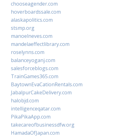
chooseagender.com
hoverboardssale.com
alaskapolitics.com
stsmp.org
manoelneves.com
mandelaeffectlibrary.com
roselynns.com
balanceyoganj.com
salesforceblogs.com
TrainGames365.com
BaytownEvaCationRentals.com
JabalpurCakeDelivery.com
halobjd.com
intelligenceqatar.com
PikaPikaApp.com
takecareofbusinessdfw.org
HamadaOfJapan.com