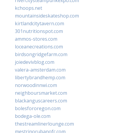
rivercitysteampunkexpo.com
kchoops.net
mountainsideskateshop.com
kirtlandcitytavern.com
301nutritionspot.com
ammos-stores.com
loceanecreations.com
birdsongridgefarm.com
joiedevivblog.com
valera-amsterdam.com
libertybrandhemp.com
norwoodinnwi.com
neighboursmarket.com
blackanguscareers.com
bolesfororegon.com
bodega-ole.com
thestreamlinerlounge.com
mestrinorubanofc.com