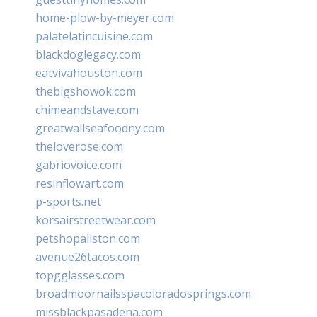
home-plow-by-meyer.com
palatelatincuisine.com
blackdoglegacy.com
eatvivahouston.com
thebigshowok.com
chimeandstave.com
greatwallseafoodny.com
theloverose.com
gabriovoice.com
resinflowart.com
p-sports.net
korsairstreetwear.com
petshopallston.com
avenue26tacos.com
topgglasses.com
broadmoornailsspacoloradosprings.com
missblackpasadena.com