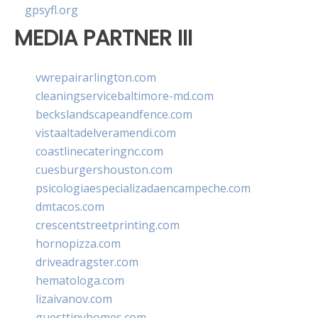
gpsyfl.org
MEDIA PARTNER III
vwrepairarlington.com
cleaningservicebaltimore-md.com
beckslandscapeandfence.com
vistaaltadelveramendi.com
coastlinecateringnc.com
cuesburgershouston.com
psicologiaespecializadaencampeche.com
dmtacos.com
crescentstreetprinting.com
hornopizza.com
driveadragster.com
hematologa.com
lizaivanov.com
guesttinyhomes.com