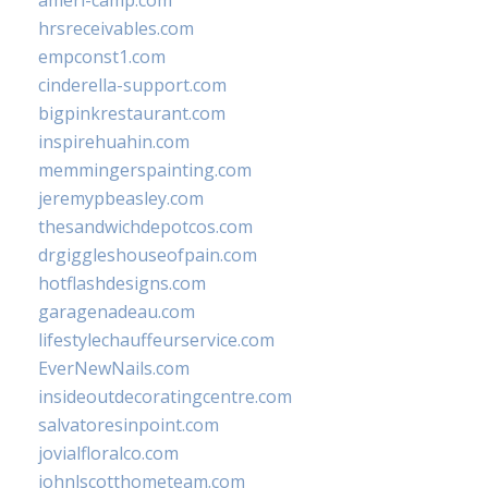
ameri-camp.com
hrsreceivables.com
empconst1.com
cinderella-support.com
bigpinkrestaurant.com
inspirehuahin.com
memmingerspainting.com
jeremypbeasley.com
thesandwichdepotcos.com
drgiggleshouseofpain.com
hotflashdesigns.com
garagenadeau.com
lifestylechauffeurservice.com
EverNewNails.com
insideoutdecoratingcentre.com
salvatoresinpoint.com
jovialfloralco.com
johnlscotthometeam.com