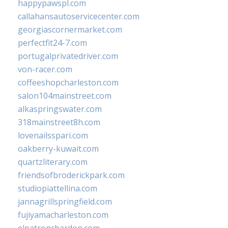
happypawspl.com
callahansautoservicecenter.com
georgiascornermarket.com
perfectfit24-7.com
portugalprivatedriver.com
von-racer.com
coffeeshopcharleston.com
salon104mainstreet.com
alkaspringswater.com
318mainstreet8h.com
lovenailsspari.com
oakberry-kuwait.com
quartzliterary.com
friendsofbroderickpark.com
studiopiattellina.com
jannagrillspringfield.com
fujiyamacharleston.com