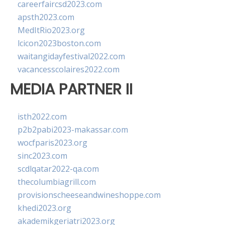
careerfaircsd2023.com
apsth2023.com
MedItRio2023.org
lcicon2023boston.com
waitangidayfestival2022.com
vacancesscolaires2022.com
MEDIA PARTNER II
isth2022.com
p2b2pabi2023-makassar.com
wocfparis2023.org
sinc2023.com
scdlqatar2022-qa.com
thecolumbiagrill.com
provisionscheeseandwineshoppe.com
khedi2023.org
akademikgeriatri2023.org