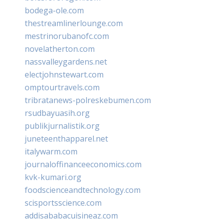
bodega-ole.com
thestreamlinerlounge.com
mestrinorubanofc.com
novelatherton.com
nassvalleygardens.net
electjohnstewart.com
omptourtravels.com
tribratanews-polreskebumen.com
rsudbayuasih.org
publikjurnalistik.org
juneteenthapparel.net
italywarm.com
journaloffinanceeconomics.com
kvk-kumari.org
foodscienceandtechnology.com
scisportsscience.com
addisababacuisineaz.com