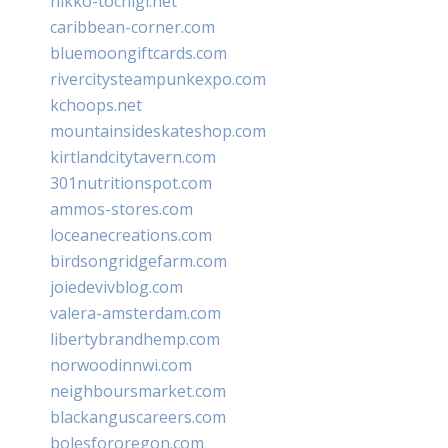
nikko-tochigi.net
caribbean-corner.com
bluemoongiftcards.com
rivercitysteampunkexpo.com
kchoops.net
mountainsideskateshop.com
kirtlandcitytavern.com
301nutritionspot.com
ammos-stores.com
loceanecreations.com
birdsongridgefarm.com
joiedevivblog.com
valera-amsterdam.com
libertybrandhemp.com
norwoodinnwi.com
neighboursmarket.com
blackanguscareers.com
bolesfororegon.com