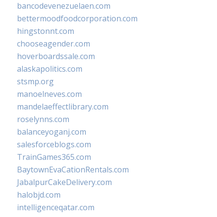
bancodevenezuelaen.com
bettermoodfoodcorporation.com
hingstonnt.com
chooseagender.com
hoverboardssale.com
alaskapolitics.com
stsmp.org
manoelneves.com
mandelaeffectlibrary.com
roselynns.com
balanceyoganj.com
salesforceblogs.com
TrainGames365.com
BaytownEvaCationRentals.com
JabalpurCakeDelivery.com
halobjd.com
intelligenceqatar.com