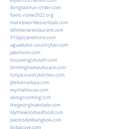
elpatronchardon.com
donglaishun-order.com
fiamc-rome2022.org
mariceworldessentials.com
lafisheriarestaurant.com
915jazzandmore.com
aguadulce-countryfair.com
jakehovis.com
bosswingsduluth.com
birminghamautocare.com
tonyscountrykitchen.com
jbellasnailspa.com
mychaihouse.com
alvisgrooming.com
thegeorginaestate.com
blythewoodseafood.com
paolosdelibangkok.com
bobacove.com