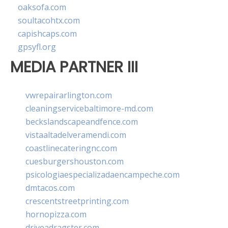
oaksofa.com
soultacohtx.com
capishcaps.com
gpsyfl.org
MEDIA PARTNER III
vwrepairarlington.com
cleaningservicebaltimore-md.com
beckslandscapeandfence.com
vistaaltadelveramendi.com
coastlinecateringnc.com
cuesburgershouston.com
psicologiaespecializadaencampeche.com
dmtacos.com
crescentstreetprinting.com
hornopizza.com
driveadragster.com