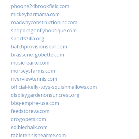
phoone24brookfield.com
mickeybarmama.com
roadwayconstructioninc.com
shopdragonflyboutique.com
sportszilla.org
batchprovisionsbar.com
brasserie-gobette.com
musicrearte.com
morseysfarms.com
riverviewtennis.com
official-kelly-toys-squishmallows.com
displaygardenonsuncrest.org
bbq-empire-usa.com
feedstoreva.com
drogopets.com
ediblechalk.com
tabletennisnearme.com