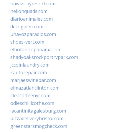
hawkscayresort.com
hellonquads.com
diarioanimales.com
decogaleri.com
unavozparadios.com
shoes-vert.com
elbotanicopanama.com
shadyoaksrockportrvpark.com
jccoinlaundry.com
kautorepair.com
marjaeswinebar.com
elmazatlanclinton.com
ideacoffeenyc.com
odieschillicothe.com
lacantinitagalesburg.com
pizzadeliverybristol.com
greenstarsmogcheck.com