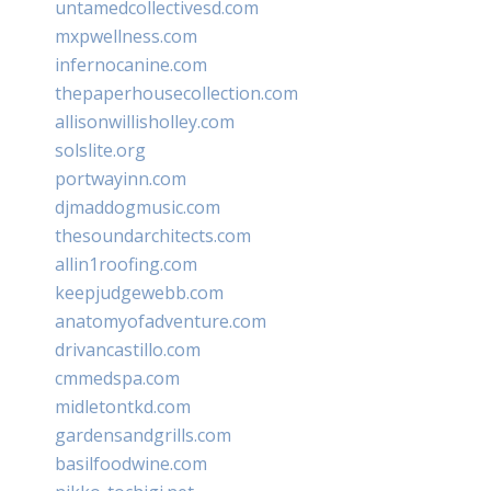
untamedcollectivesd.com
mxpwellness.com
infernocanine.com
thepaperhousecollection.com
allisonwillisholley.com
solslite.org
portwayinn.com
djmaddogmusic.com
thesoundarchitects.com
allin1roofing.com
keepjudgewebb.com
anatomyofadventure.com
drivancastillo.com
cmmedspa.com
midletontkd.com
gardensandgrills.com
basilfoodwine.com