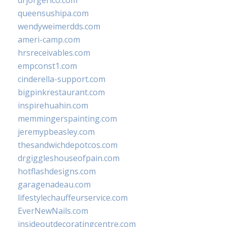
drjorgerico.com
queensushipa.com
wendyweimerdds.com
ameri-camp.com
hrsreceivables.com
empconst1.com
cinderella-support.com
bigpinkrestaurant.com
inspirehuahin.com
memmingerspainting.com
jeremypbeasley.com
thesandwichdepotcos.com
drgiggleshouseofpain.com
hotflashdesigns.com
garagenadeau.com
lifestylechauffeurservice.com
EverNewNails.com
insideoutdecoratingcentre.com