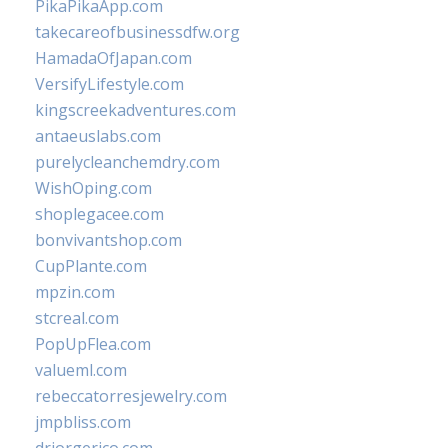
PikaPikaApp.com
takecareofbusinessdfw.org
HamadaOfJapan.com
VersifyLifestyle.com
kingscreekadventures.com
antaeuslabs.com
purelycleanchemdry.com
WishOping.com
shoplegacee.com
bonvivantshop.com
CupPlante.com
mpzin.com
stcreal.com
PopUpFlea.com
valueml.com
rebeccatorresjewelry.com
jmpbliss.com