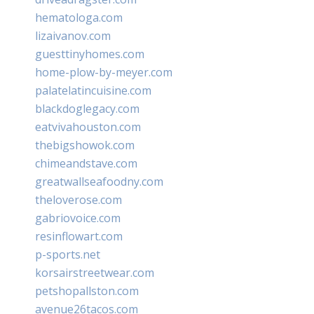
hematologa.com
lizaivanov.com
guesttinyhomes.com
home-plow-by-meyer.com
palatelatincuisine.com
blackdoglegacy.com
eatvivahouston.com
thebigshowok.com
chimeandstave.com
greatwallseafoodny.com
theloverose.com
gabriovoice.com
resinflowart.com
p-sports.net
korsairstreetwear.com
petshopallston.com
avenue26tacos.com