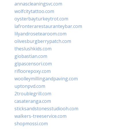
annascleaningsvc.com
wolfcitytattoo.com
oysterbayturkeytrot.com
lafronterarestauranteybar.com
lilyandrosetearoom.com
olivesburgberrypatch.com
theslushkids.com
giobastian.com
glpascensori.com
rifloorepoxy.com
woolleymillingandpaving.com
uptonpvd.com
2troublegrill.com
casateranga.com
sticksandstonesstudiooh.com
walkers-treeservice.com
shopmossi.com