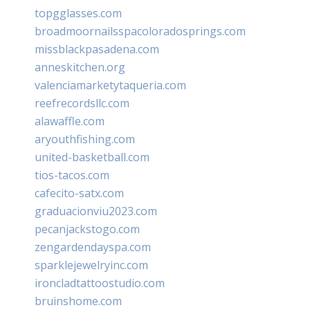
topgglasses.com
broadmoornailsspacoloradosprings.com
missblackpasadena.com
anneskitchen.org
valenciamarketytaqueria.com
reefrecordsllc.com
alawaffle.com
aryouthfishing.com
united-basketball.com
tios-tacos.com
cafecito-satx.com
graduacionviu2023.com
pecanjackstogo.com
zengardendayspa.com
sparklejewelryinc.com
ironcladtattoostudio.com
bruinshome.com