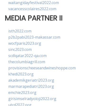
waitangidayfestival2022.com
vacancesscolaires2022.com
MEDIA PARTNER II
isth2022.com
p2b2pabi2023-makassar.com
wocfparis2023.org
sinc2023.com
scdlqatar2022-qa.com
thecolumbiagrill.com
provisionscheeseandwineshoppe.com
khedi2023.org
akademikgeriatri2023.org
marmarapediatri2023.org
emchie2023.org
girisimselradyoloji2022.org
utcd2022.org