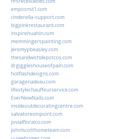
hrsreceivables.com
empconst1.com
cinderella-support.com
bigpinkrestaurant.com
inspirehuahin.com
memmingerspainting.com
jeremypbeasley.com
thesandwichdepotcos.com
drgiggleshouseofpain.com
hotflashdesigns.com
garagenadeau.com
lifestylechauffeurservice.com
EverNewNails.com
insideoutdecoratingcentre.com
salvatoresinpoint.com
jovialfloralco.com
johnlscotthometeam.com
u-seehomes.com