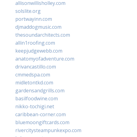
allisonwillisholley.com
solslite.org
portwayinn.com
djmaddogmusic.com
thesoundarchitects.com
allin1roofing.com
keepjudgewebb.com
anatomyofadventure.com
drivancastillo.com
cmmedspa.com
midletontkd.com
gardensandgrills.com
basilfoodwine.com
nikko-tochigi.net
caribbean-corner.com
bluemoongiftcards.com
rivercitysteampunkexpo.com