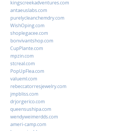
kingscreekadventures.com
antaeuslabs.com
purelycleanchemdry.com
WishOping.com
shoplegacee.com
bonvivantshop.com
CupPlante.com
mpzin.com
stcreal.com
PopUpFlea.com
valueml.com
rebeccatorresjewelry.com
jmpbliss.com
drjorgerico.com
queensushipa.com
wendyweimerdds.com
ameri-camp.com