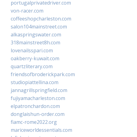
portugalprivatedriver.com
von-racer.com
coffeeshopcharleston.com
salon104mainstreet.com
alkaspringswater.com
318mainstreet8h.com
lovenailsspari.com
oakberry-kuwait.com
quartzliterary.com
friendsofbroderickpark.com
studiopiattellina.com
jannagrillspringfield.com
fujiyamacharleston.com
elpatronchardon.com
donglaishun-order.com
fiamc-rome2022.org
mariceworldessentials.com