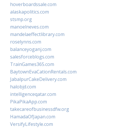
hoverboardssale.com
alaskapolitics.com
stsmp.org
manoelneves.com
mandelaeffectlibrary.com
roselynns.com
balanceyoganj.com
salesforceblogs.com
TrainGames365.com
BaytownEvaCationRentals.com
JabalpurCakeDelivery.com
halobjd.com
intelligenceqatar.com
PikaPikaApp.com
takecareofbusinessdfw.org
HamadaOfJapan.com
VersifyLifestyle.com