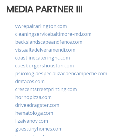
MEDIA PARTNER III
vwrepairarlington.com
cleaningservicebaltimore-md.com
beckslandscapeandfence.com
vistaaltadelveramendi.com
coastlinecateringnc.com
cuesburgershouston.com
psicologiaespecializadaencampeche.com
dmtacos.com
crescentstreetprinting.com
hornopizza.com
driveadragster.com
hematologa.com
lizaivanov.com
guesttinyhomes.com