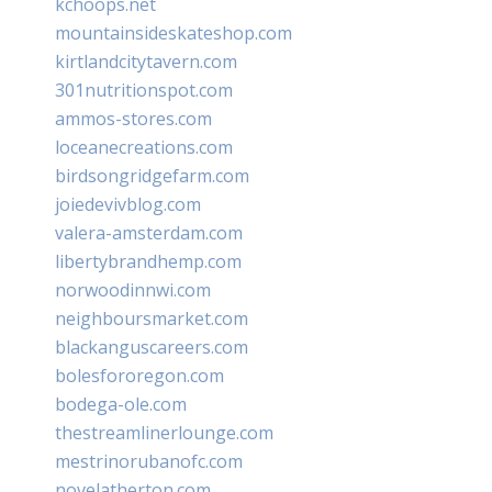
kchoops.net
mountainsideskateshop.com
kirtlandcitytavern.com
301nutritionspot.com
ammos-stores.com
loceanecreations.com
birdsongridgefarm.com
joiedevivblog.com
valera-amsterdam.com
libertybrandhemp.com
norwoodinnwi.com
neighboursmarket.com
blackanguscareers.com
bolesfororegon.com
bodega-ole.com
thestreamlinerlounge.com
mestrinorubanofc.com
novelatherton.com