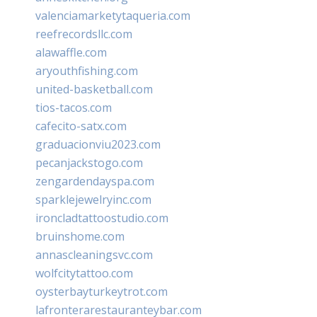
valenciamarketytaqueria.com
reefrecordsllc.com
alawaffle.com
aryouthfishing.com
united-basketball.com
tios-tacos.com
cafecito-satx.com
graduacionviu2023.com
pecanjackstogo.com
zengardendayspa.com
sparklejewelryinc.com
ironcladtattoostudio.com
bruinshome.com
annascleaningsvc.com
wolfcitytattoo.com
oysterbayturkeytrot.com
lafronterarestauranteybar.com