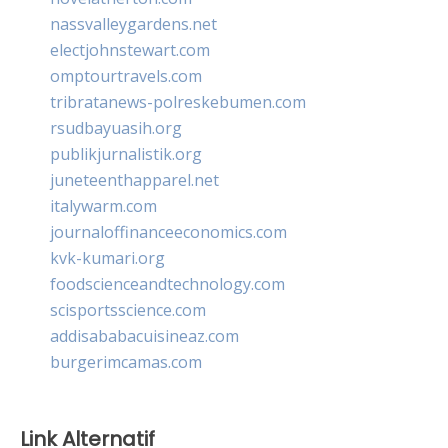
nassvalleygardens.net
electjohnstewart.com
omptourtravels.com
tribratanews-polreskebumen.com
rsudbayuasih.org
publikjurnalistik.org
juneteenthapparel.net
italywarm.com
journaloffinanceeconomics.com
kvk-kumari.org
foodscienceandtechnology.com
scisportsscience.com
addisababacuisineaz.com
burgerimcamas.com
Link Alternatif