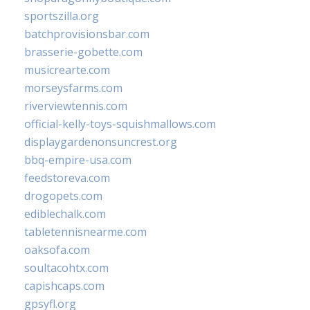
sportszilla.org
batchprovisionsbar.com
brasserie-gobette.com
musicrearte.com
morseysfarms.com
riverviewtennis.com
official-kelly-toys-squishmallows.com
displaygardenonsuncrest.org
bbq-empire-usa.com
feedstoreva.com
drogopets.com
ediblechalk.com
tabletennisnearme.com
oaksofa.com
soultacohtx.com
capishcaps.com
gpsyfl.org