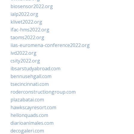
biosensor2022.org
ialp2022.org
klivet2022.org
ifac-hms2022.org
taoms2022.org
iias-euromena-conference2022.org
ivd2022.org
csity2022.org
ibsarstudyabroad.com
bennusehgall.com
tsecincinnati.com
roderconstructiongroup.com
plazabatai.com
hawkscayresort.com
hellonquads.com
diarioanimales.com
decogaleri.com