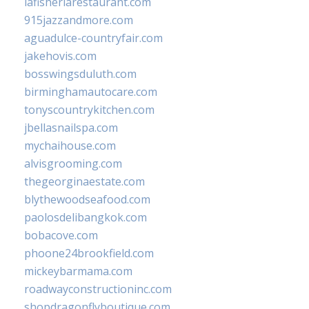
lafisheriarestaurant.com
915jazzandmore.com
aguadulce-countryfair.com
jakehovis.com
bosswingsduluth.com
birminghamautocare.com
tonyscountrykitchen.com
jbellasnailspa.com
mychaihouse.com
alvisgrooming.com
thegeorginaestate.com
blythewoodseafood.com
paolosdelibangkok.com
bobacove.com
phoone24brookfield.com
mickeybarmama.com
roadwayconstructioninc.com
shopdragonflyboutique.com