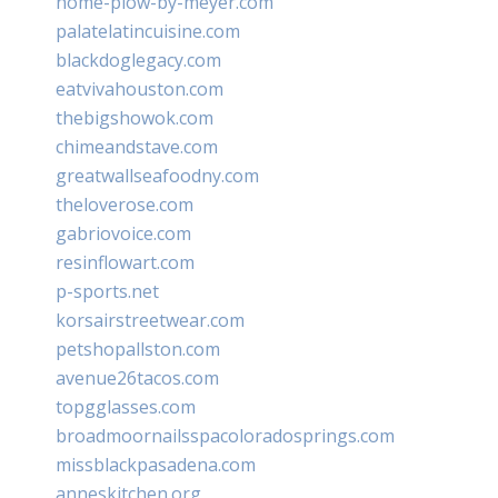
home-plow-by-meyer.com
palatelatincuisine.com
blackdoglegacy.com
eatvivahouston.com
thebigshowok.com
chimeandstave.com
greatwallseafoodny.com
theloverose.com
gabriovoice.com
resinflowart.com
p-sports.net
korsairstreetwear.com
petshopallston.com
avenue26tacos.com
topgglasses.com
broadmoornailsspacoloradosprings.com
missblackpasadena.com
anneskitchen.org