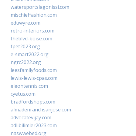
watersportslagonissi.com
mischieffashion.com
eduwyre.com
retro-interiors.com
theblvd-boise.com
fpet2023.org
e-smart2022.org
ngrc2022.org
leesfamilyfoods.com
lewis-lewis-cpas.com
eleontennis.com
cyetus.com
bradfordshops.com
almadenranchsanjose.com
advocatevijay.com
adlibilimler2023.com
naswwebed.org