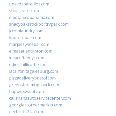
unavozparadios.com
shoes-vert.com
elbotanicopanama.com
shadyoaksrockportrvpark.com
jccoinlaundry.com
kautorepair.com
marjaeswinebar.com
elmazatlanclinton.com
ideacoffeenyc.com
odieschillicothe.com
lacantinitagalesburg.com
pizzadeliverybristol.com
greenstarsmogcheck.com
happypawspl.com
callahansautoservicecenter.com
georgiascornermarket.com
perfectfit24-7.com