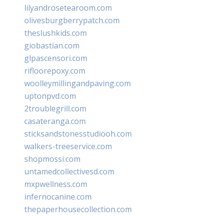
lilyandrosetearoom.com
olivesburgberrypatch.com
theslushkids.com
giobastian.com
glpascensori.com
rifloorepoxy.com
woolleymillingandpaving.com
uptonpvd.com
2troublegrill.com
casateranga.com
sticksandstonesstudiooh.com
walkers-treeservice.com
shopmossi.com
untamedcollectivesd.com
mxpwellness.com
infernocanine.com
thepaperhousecollection.com